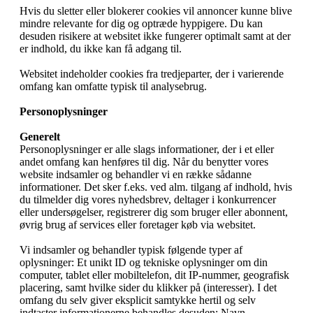
Hvis du sletter eller blokerer cookies vil annoncer kunne blive
mindre relevante for dig og optræde hyppigere. Du kan
desuden risikere at websitet ikke fungerer optimalt samt at der
er indhold, du ikke kan få adgang til.
Websitet indeholder cookies fra tredjeparter, der i varierende
omfang kan omfatte typisk til analysebrug.
Personoplysninger
Generelt
Personoplysninger er alle slags informationer, der i et eller
andet omfang kan henføres til dig. Når du benytter vores
website indsamler og behandler vi en række sådanne
informationer. Det sker f.eks. ved alm. tilgang af indhold, hvis
du tilmelder dig vores nyhedsbrev, deltager i konkurrencer
eller undersøgelser, registrerer dig som bruger eller abonnent,
øvrig brug af services eller foretager køb via websitet.
Vi indsamler og behandler typisk følgende typer af
oplysninger: Et unikt ID og tekniske oplysninger om din
computer, tablet eller mobiltelefon, dit IP-nummer, geografisk
placering, samt hvilke sider du klikker på (interesser). I det
omfang du selv giver eksplicit samtykke hertil og selv
indtaster informationerne behandles desuden: Navn,