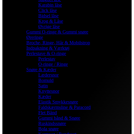
Karabin låse
Click låse
Bidsel låse
Krog & Låse
Øvrige låse
Gummi O-ringe & Gummi snøre
Øreringe
Broche, Ringe, Hår & Mobilstrop
Indpakning & Værktøj
Perlestave & O-ringe
Perlestav
O-ringe / Ringe
Snøre & Kæder
Lædersnor
Bomuld
Satin
Knyttesnor
Kæder
Elastik Smykkesnøre
Faldskærmsline & Paracord
Flet Bånd
Gummi bånd & Snøre
Ruskindssnøre
Bola snøre