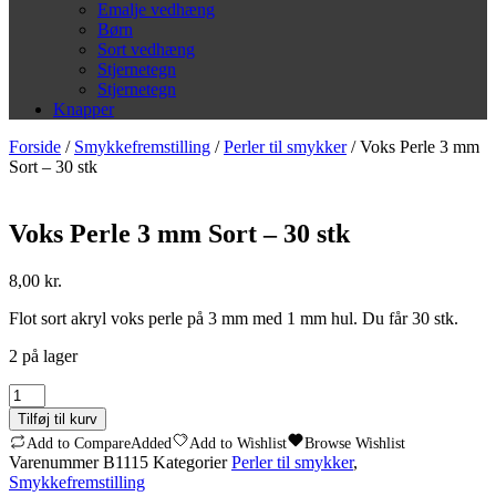
Emalje vedhæng
Børn
Sort vedhæng
Stjernetegn
Stjernetegn
Knapper
Forside
/
Smykkefremstilling
/
Perler til smykker
/ Voks Perle 3 mm
Sort – 30 stk
Voks Perle 3 mm Sort – 30 stk
8,00
kr.
Flot sort akryl voks perle på 3 mm med 1 mm hul. Du får 30 stk.
2 på lager
Voks
Perle
Tilføj til kurv
3
Add to Compare
Added
Add to Wishlist
Browse Wishlist
mm
Varenummer
B1115
Kategorier
Perler til smykker
,
Sort
Smykkefremstilling
-