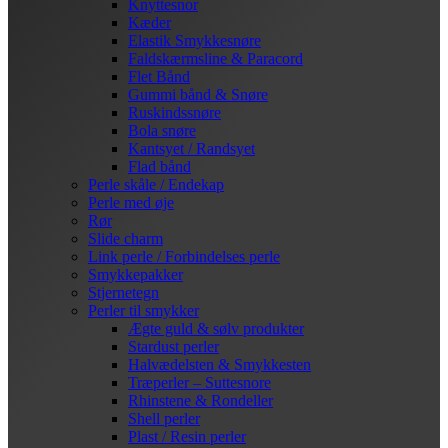
Knyttesnor
Kæder
Elastik Smykkesnøre
Faldskærmsline & Paracord
Flet Bånd
Gummi bånd & Snøre
Ruskindssnøre
Bola snøre
Kantsyet / Randsyet
Flad bånd
Perle skåle / Endekap
Perle med øje
Rør
Slide charm
Link perle / Forbindelses perle
Smykkepakker
Stjernetegn
Perler til smykker
Ægte guld & sølv produkter
Stardust perler
Halvædelsten & Smykkesten
Træperler – Suttesnore
Rhinstene & Rondeller
Shell perler
Plast / Resin perler