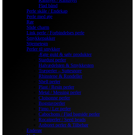
Kantsyet / Randsyet
Flad bånd
Perle skåle / Endekap
Perle med øje
Rør
Slide charm
Link perle / Forbindelses perle
Smykkepakker
Stjernetegn
Perler til smykker
Ægte guld & sølv produkter
Stardust perler
Halvædelsten & Smykkesten
Træperler – Suttesnore
Rhinstene & Rondeller
Shell perler
Plast / Resin perler
Metal / Messing perler
Cloisonne perler
Bogstavperler
Fimo / Ler perler
Cabochons / Flad bagside perler
Rocaiperler / Seed beads
Anboret perler & Tilbehør
Enderør