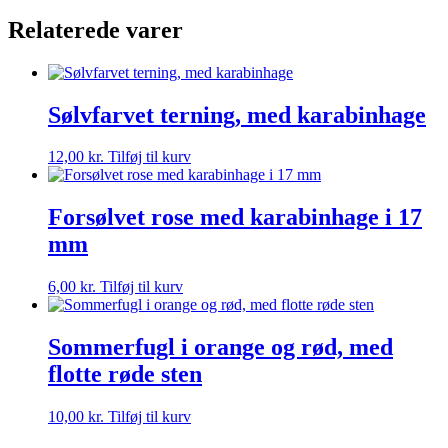
30
Relaterede varer
stk
antal
Sølvfarvet terning, med karabinhage
12,00
kr.
Tilføj til kurv
Forsølvet rose med karabinhage i 17
mm
6,00
kr.
Tilføj til kurv
Sommerfugl i orange og rød, med
flotte røde sten
10,00
kr.
Tilføj til kurv