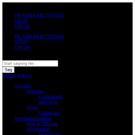
Videre
til
PK SMYKKEUNIVERS
indhold
SHOP
OM OS
PK SMYKKEUNIVERS
SHOP
OM OS
Søg
Søg
0,00
kr.
0
Kurv
Smykker
Øreringe
Guldfarvede
Sølvfarvet
Ringe
Guldbelagt
Smykkefremstilling
Wire & Tilbehør
Smykkelåse
Magnet låse