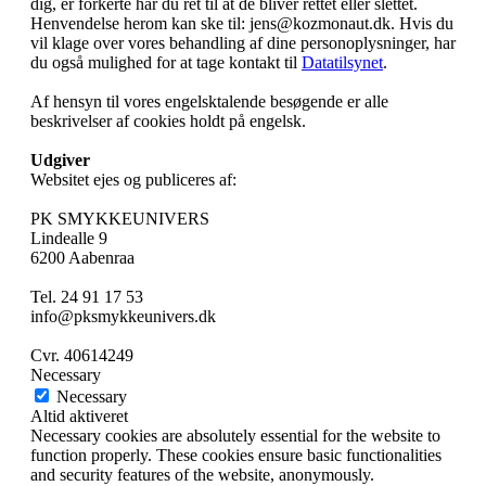
dig, er forkerte har du ret til at de bliver rettet eller slettet.
Henvendelse herom kan ske til: jens@kozmonaut.dk. Hvis du
vil klage over vores behandling af dine personoplysninger, har
du også mulighed for at tage kontakt til
Datatilsynet
.
Af hensyn til vores engelsktalende besøgende er alle
beskrivelser af cookies holdt på engelsk.
Udgiver
Websitet ejes og publiceres af:
PK SMYKKEUNIVERS
Lindealle 9
6200 Aabenraa
Tel. 24 91 17 53
info@pksmykkeunivers.dk
Cvr. 40614249
Necessary
Necessary
Altid aktiveret
Necessary cookies are absolutely essential for the website to
function properly. These cookies ensure basic functionalities
and security features of the website, anonymously.