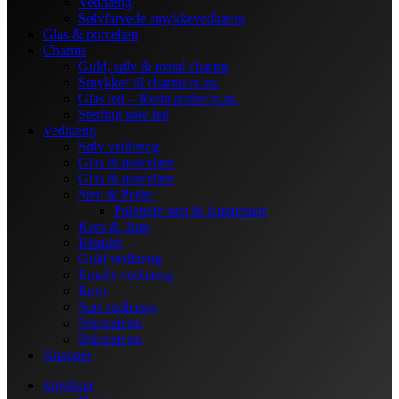
Vedhæng
Sølvfarvede smykkevedhæng
Glas & porcelæn
Charms
Guld, sølv & metal charms
Smykker til charms m.m.
Glas led – Resin perler m.m.
Sterling sølv led
Vedhæng
Sølv vedhæng
Glas & porcelæn
Glas & porcelæn
Sten & Perler
Polerede sten & lommesten
Kors & Ikon
Blandet
Guld vedhæng
Emalje vedhæng
Børn
Sort vedhæng
Stjernetegn
Stjernetegn
Knapper
Smykker