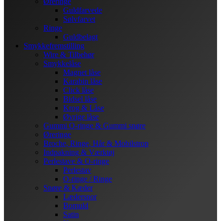
Øreringe
Guldfarvede
Sølvfarvet
Ringe
Guldbelagt
Smykkefremstilling
Wire & Tilbehør
Smykkelåse
Magnet låse
Karabin låse
Click låse
Bidsel låse
Krog & Låse
Øvrige låse
Gummi O-ringe & Gummi snøre
Øreringe
Broche, Ringe, Hår & Mobilstrop
Indpakning & Værktøj
Perlestave & O-ringe
Perlestav
O-ringe / Ringe
Snøre & Kæder
Lædersnor
Bomuld
Satin