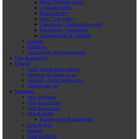
Metal / Messing perler
Cloisonne perler
Bogstavperler
Fimo / Ler perler
Cabochons / Flad bagside perler
Rocaiperler / Seed beads
Anboret perler & Tilbehør
Enderør
Vedhæng
Sølvfarvede smykkevedhæng
Glas & porcelæn
Charms
Guld, sølv & metal charms
Smykker til charms m.m.
Glas led – Resin perler m.m.
Sterling sølv led
Vedhæng
Sølv vedhæng
Glas & porcelæn
Glas & porcelæn
Sten & Perler
Polerede sten & lommesten
Kors & Ikon
Blandet
Guld vedhæng