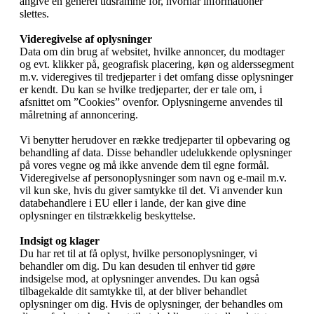
angive en generel tidsramme for, hvornår informationer
slettes.
Videregivelse af oplysninger
Data om din brug af websitet, hvilke annoncer, du modtager
og evt. klikker på, geografisk placering, køn og alderssegment
m.v. videregives til tredjeparter i det omfang disse oplysninger
er kendt. Du kan se hvilke tredjeparter, der er tale om, i
afsnittet om ”Cookies” ovenfor. Oplysningerne anvendes til
målretning af annoncering.
Vi benytter herudover en række tredjeparter til opbevaring og
behandling af data. Disse behandler udelukkende oplysninger
på vores vegne og må ikke anvende dem til egne formål.
Videregivelse af personoplysninger som navn og e-mail m.v.
vil kun ske, hvis du giver samtykke til det. Vi anvender kun
databehandlere i EU eller i lande, der kan give dine
oplysninger en tilstrækkelig beskyttelse.
Indsigt og klager
Du har ret til at få oplyst, hvilke personoplysninger, vi
behandler om dig. Du kan desuden til enhver tid gøre
indsigelse mod, at oplysninger anvendes. Du kan også
tilbagekalde dit samtykke til, at der bliver behandlet
oplysninger om dig. Hvis de oplysninger, der behandles om