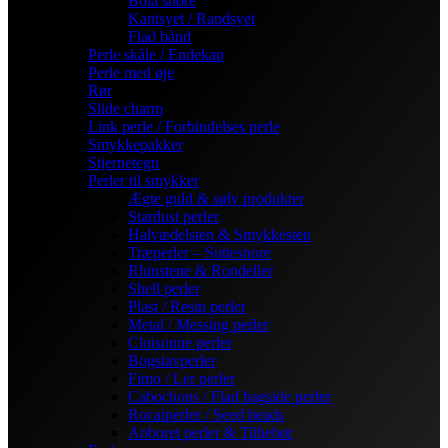
Bola snøre
Kantsyet / Randsyet
Flad bånd
Perle skåle / Endekap
Perle med øje
Rør
Slide charm
Link perle / Forbindelses perle
Smykkepakker
Stjernetegn
Perler til smykker
Ægte guld & sølv produkter
Stardust perler
Halvædelsten & Smykkesten
Træperler – Suttesnore
Rhinstene & Rondeller
Shell perler
Plast / Resin perler
Metal / Messing perler
Cloisonne perler
Bogstavperler
Fimo / Ler perler
Cabochons / Flad bagside perler
Rocaiperler / Seed beads
Anboret perler & Tilbehør