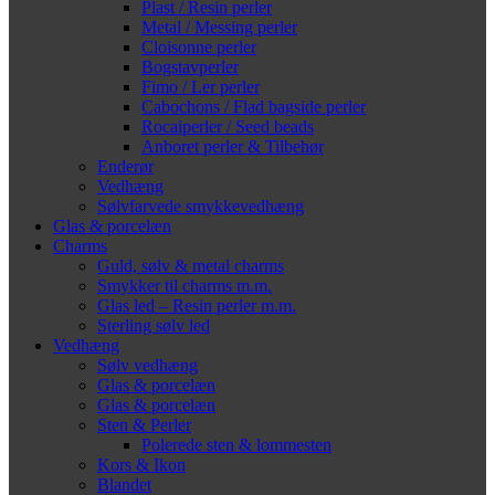
Plast / Resin perler
Metal / Messing perler
Cloisonne perler
Bogstavperler
Fimo / Ler perler
Cabochons / Flad bagside perler
Rocaiperler / Seed beads
Anboret perler & Tilbehør
Enderør
Vedhæng
Sølvfarvede smykkevedhæng
Glas & porcelæn
Charms
Guld, sølv & metal charms
Smykker til charms m.m.
Glas led – Resin perler m.m.
Sterling sølv led
Vedhæng
Sølv vedhæng
Glas & porcelæn
Glas & porcelæn
Sten & Perler
Polerede sten & lommesten
Kors & Ikon
Blandet