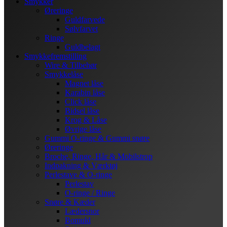
Smykker
Øreringe
Guldfarvede
Sølvfarvet
Ringe
Guldbelagt
Smykkefremstilling
Wire & Tilbehør
Smykkelåse
Magnet låse
Karabin låse
Click låse
Bidsel låse
Krog & Låse
Øvrige låse
Gummi O-ringe & Gummi snøre
Øreringe
Broche, Ringe, Hår & Mobilstrop
Indpakning & Værktøj
Perlestave & O-ringe
Perlestav
O-ringe / Ringe
Snøre & Kæder
Lædersnor
Bomuld