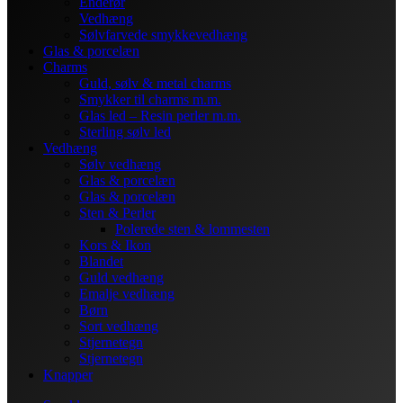
Enderør
Vedhæng
Sølvfarvede smykkevedhæng
Glas & porcelæn
Charms
Guld, sølv & metal charms
Smykker til charms m.m.
Glas led – Resin perler m.m.
Sterling sølv led
Vedhæng
Sølv vedhæng
Glas & porcelæn
Glas & porcelæn
Sten & Perler
Polerede sten & lommesten
Kors & Ikon
Blandet
Guld vedhæng
Emalje vedhæng
Børn
Sort vedhæng
Stjernetegn
Stjernetegn
Knapper