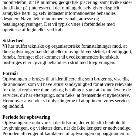
mobiltelefon, dit IP-nummer, geografisk placering, samt hvilke sider
du klikker på (interesser). I det omfang du selv giver eksplicit
samtykke hertil og selv indtaster informationerne behandles
desuden: Navn, telefonnummer, e-mail, adresse og
betalingsoplysninger. Det vil typisk være i forbindelse med
oprettelse af login eller ved køb.
Sikkerhed
Vi har truffet tekniske og organisatoriske foranstaltninger mod, at
dine oplysninger hændeligt eller ulovligt bliver slettet, offentliggjort,
fortabt, forringet eller kommer til uvedkommendes kendskab,
misbruges eller i øvrigt behandles i strid med lovgivningen.
Formål
Oplysningerne bruges til at identificere dig som bruger og vise dig
de annoncer, som vil have størst sandsynlighed for at være relevante
for dig, at registrere dine køb og betalinger, samt at kunne levere de
services, du har efterspurgt, som f.eks. at fremsende et nyhedsbrev.
Herudover anvender vi oplysningerne til at optimere vores services
og indhold.
Periode for opbevaring
Oplysningerne opbevares i det tidsrum, der er tilladt i henhold til
lovgivningen, og vi sletter dem, når de ikke længere er nødvendige.
Perioden afhænger af karakteren af oplysningen og baggrunden for