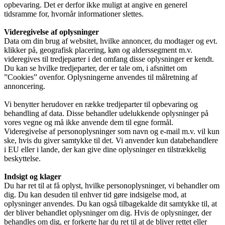
opbevaring. Det er derfor ikke muligt at angive en generel
tidsramme for, hvornår informationer slettes.
Videregivelse af oplysninger
Data om din brug af websitet, hvilke annoncer, du modtager og evt.
klikker på, geografisk placering, køn og alderssegment m.v.
videregives til tredjeparter i det omfang disse oplysninger er kendt.
Du kan se hvilke tredjeparter, der er tale om, i afsnittet om
”Cookies” ovenfor. Oplysningerne anvendes til målretning af
annoncering.
Vi benytter herudover en række tredjeparter til opbevaring og
behandling af data. Disse behandler udelukkende oplysninger på
vores vegne og må ikke anvende dem til egne formål.
Videregivelse af personoplysninger som navn og e-mail m.v. vil kun
ske, hvis du giver samtykke til det. Vi anvender kun databehandlere
i EU eller i lande, der kan give dine oplysninger en tilstrækkelig
beskyttelse.
Indsigt og klager
Du har ret til at få oplyst, hvilke personoplysninger, vi behandler om
dig. Du kan desuden til enhver tid gøre indsigelse mod, at
oplysninger anvendes. Du kan også tilbagekalde dit samtykke til, at
der bliver behandlet oplysninger om dig. Hvis de oplysninger, der
behandles om dig, er forkerte har du ret til at de bliver rettet eller