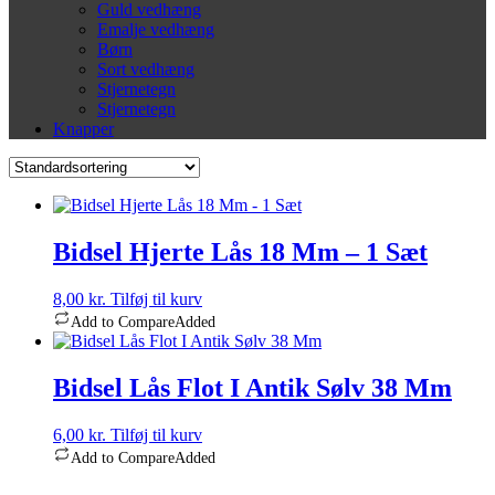
Guld vedhæng
Emalje vedhæng
Børn
Sort vedhæng
Stjernetegn
Stjernetegn
Knapper
Bidsel Hjerte Lås 18 Mm – 1 Sæt
8,00
kr.
Tilføj til kurv
Add to Compare
Added
Bidsel Lås Flot I Antik Sølv 38 Mm
6,00
kr.
Tilføj til kurv
Add to Compare
Added