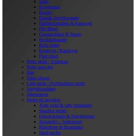
Satin
Knyttesnor
Kæder
Elastik Smykkesnøre
Faldskærmsline & Paracord
Flet Bånd
Gummi bånd & Snøre
Ruskindssnøre
Bola snøre
Kantsyet / Randsyet
Flad bånd
Perle skåle / Endekap
Perle med øje
Rør
Slide charm
Link perle / Forbindelses perle
Smykkepakker
Stjernetegn
Perler til smykker
Ægte guld & sølv produkter
Stardust perler
Halvædelsten & Smykkesten
Træperler – Suttesnore
Rhinstene & Rondeller
Shell perler