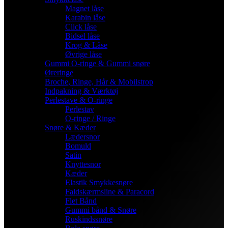
Magnet låse
Karabin låse
Click låse
Bidsel låse
Krog & Låse
Øvrige låse
Gummi O-ringe & Gummi snøre
Øreringe
Broche, Ringe, Hår & Mobilstrop
Indpakning & Værktøj
Perlestave & O-ringe
Perlestav
O-ringe / Ringe
Snøre & Kæder
Lædersnor
Bomuld
Satin
Knyttesnor
Kæder
Elastik Smykkesnøre
Faldskærmsline & Paracord
Flet Bånd
Gummi bånd & Snøre
Ruskindssnøre