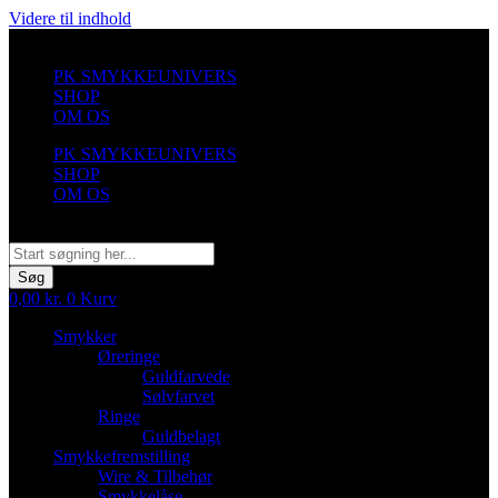
Videre til indhold
PK SMYKKEUNIVERS
SHOP
OM OS
PK SMYKKEUNIVERS
SHOP
OM OS
Søg
Søg
0,00
kr.
0
Kurv
Smykker
Øreringe
Guldfarvede
Sølvfarvet
Ringe
Guldbelagt
Smykkefremstilling
Wire & Tilbehør
Smykkelåse