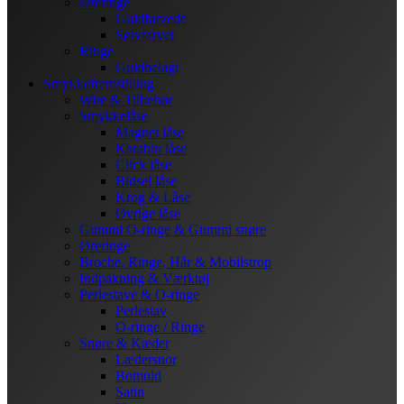
Øreringe
Guldfarvede
Sølvfarvet
Ringe
Guldbelagt
Smykkefremstilling
Wire & Tilbehør
Smykkelåse
Magnet låse
Karabin låse
Click låse
Bidsel låse
Krog & Låse
Øvrige låse
Gummi O-ringe & Gummi snøre
Øreringe
Broche, Ringe, Hår & Mobilstrop
Indpakning & Værktøj
Perlestave & O-ringe
Perlestav
O-ringe / Ringe
Snøre & Kæder
Lædersnor
Bomuld
Satin