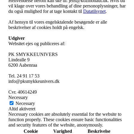
Henvendelse herom kan ske til: jens@kozmonaut.dk. Hvis du
vil klage over vores behandling af dine personoplysninger, har
du også mulighed for at tage kontakt til
Datatilsynet
.
Af hensyn til vores engelsktalende besøgende er alle
beskrivelser af cookies holdt på engelsk.
Udgiver
Websitet ejes og publiceres af:
PK SMYKKEUNIVERS
Lindealle 9
6200 Aabenraa
Tel. 24 91 17 53
info@pksmykkeunivers.dk
Cvr. 40614249
Necessary
Necessary
Altid aktiveret
Necessary cookies are absolutely essential for the website to
function properly. These cookies ensure basic functionalities
and security features of the website, anonymously.
Cookie
Varighed
Beskrivelse