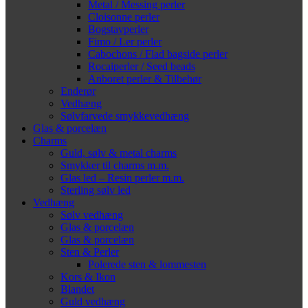
Metal / Messing perler
Cloisonne perler
Bogstavperler
Fimo / Ler perler
Cabochons / Flad bagside perler
Rocaiperler / Seed beads
Anboret perler & Tilbehør
Enderør
Vedhæng
Sølvfarvede smykkevedhæng
Glas & porcelæn
Charms
Guld, sølv & metal charms
Smykker til charms m.m.
Glas led – Resin perler m.m.
Sterling sølv led
Vedhæng
Sølv vedhæng
Glas & porcelæn
Glas & porcelæn
Sten & Perler
Polerede sten & lommesten
Kors & Ikon
Blandet
Guld vedhæng