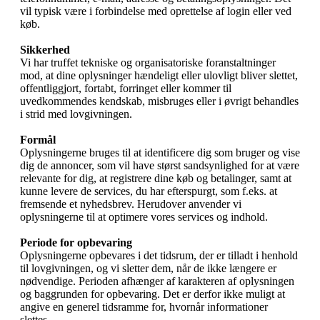
vil typisk være i forbindelse med oprettelse af login eller ved
køb.
Sikkerhed
Vi har truffet tekniske og organisatoriske foranstaltninger
mod, at dine oplysninger hændeligt eller ulovligt bliver slettet,
offentliggjort, fortabt, forringet eller kommer til
uvedkommendes kendskab, misbruges eller i øvrigt behandles
i strid med lovgivningen.
Formål
Oplysningerne bruges til at identificere dig som bruger og vise
dig de annoncer, som vil have størst sandsynlighed for at være
relevante for dig, at registrere dine køb og betalinger, samt at
kunne levere de services, du har efterspurgt, som f.eks. at
fremsende et nyhedsbrev. Herudover anvender vi
oplysningerne til at optimere vores services og indhold.
Periode for opbevaring
Oplysningerne opbevares i det tidsrum, der er tilladt i henhold
til lovgivningen, og vi sletter dem, når de ikke længere er
nødvendige. Perioden afhænger af karakteren af oplysningen
og baggrunden for opbevaring. Det er derfor ikke muligt at
angive en generel tidsramme for, hvornår informationer
slettes.