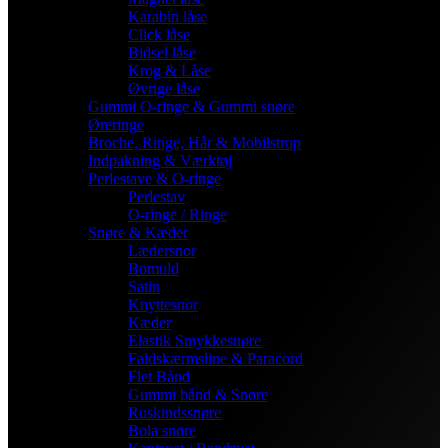
Karabin låse
Click låse
Bidsel låse
Krog & Låse
Øvrige låse
Gummi O-ringe & Gummi snøre
Øreringe
Broche, Ringe, Hår & Mobilstrop
Indpakning & Værktøj
Perlestave & O-ringe
Perlestav
O-ringe / Ringe
Snøre & Kæder
Lædersnor
Bomuld
Satin
Knyttesnor
Kæder
Elastik Smykkesnøre
Faldskærmsline & Paracord
Flet Bånd
Gummi bånd & Snøre
Ruskindssnøre
Bola snøre