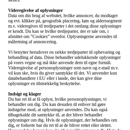
Videregivelse af oplysninger
Data om din brug af websitet, hvilke annoncer, du modtager
og evt. klikker på, geografisk placering, køn og alderssegment
m.v. videregives til tredjeparter i det omfang disse oplysninger
er kendt. Du kan se hvilke tredjeparter, der er tale om, i
afsnittet om ”Cookies” ovenfor. Oplysningerne anvendes til
målretning af annoncering.
Vi benytter herudover en række tredjeparter til opbevaring og
behandling af data. Disse behandler udelukkende oplysninger
på vores vegne og må ikke anvende dem til egne formål.
Videregivelse af personoplysninger som navn og e-mail m.v.
vil kun ske, hvis du giver samtykke til det. Vi anvender kun
databehandlere i EU eller i lande, der kan give dine
oplysninger en tilstrækkelig beskyttelse.
Indsigt og klager
Du har ret til at få oplyst, hvilke personoplysninger, vi
behandler om dig. Du kan desuden til enhver tid gøre
indsigelse mod, at oplysninger anvendes. Du kan også
tilbagekalde dit samtykke til, at der bliver behandlet
oplysninger om dig. Hvis de oplysninger, der behandles om
dig, er forkerte har du ret til at de bliver rettet eller slettet.