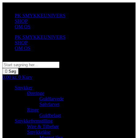
Videre
til
PK SMYKKEUNIVERS
indhold
SHOP
OM OS
PK SMYKKEUNIVERS
SHOP
OM OS
Søg
Søg
0,00
kr.
0
Kurv
Smykker
Øreringe
Guldfarvede
Sølvfarvet
Ringe
Guldbelagt
Smykkefremstilling
Wire & Tilbehør
Smykkelåse
Magnet låse