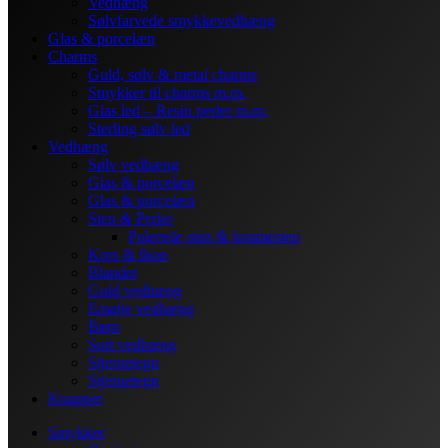
Vedhæng
Sølvfarvede smykkevedhæng
Glas & porcelæn
Charms
Guld, sølv & metal charms
Smykker til charms m.m.
Glas led – Resin perler m.m.
Sterling sølv led
Vedhæng
Sølv vedhæng
Glas & porcelæn
Glas & porcelæn
Sten & Perler
Polerede sten & lommesten
Kors & Ikon
Blandet
Guld vedhæng
Emalje vedhæng
Børn
Sort vedhæng
Stjernetegn
Stjernetegn
Knapper
Smykker