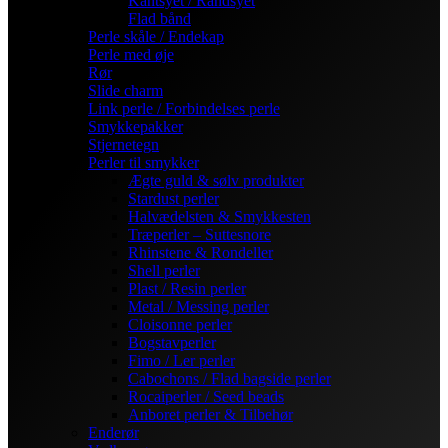
Kantsyet / Randsyet
Flad bånd
Perle skåle / Endekap
Perle med øje
Rør
Slide charm
Link perle / Forbindelses perle
Smykkepakker
Stjernetegn
Perler til smykker
Ægte guld & sølv produkter
Stardust perler
Halvædelsten & Smykkesten
Træperler – Suttesnore
Rhinstene & Rondeller
Shell perler
Plast / Resin perler
Metal / Messing perler
Cloisonne perler
Bogstavperler
Fimo / Ler perler
Cabochons / Flad bagside perler
Rocaiperler / Seed beads
Anboret perler & Tilbehør
Enderør