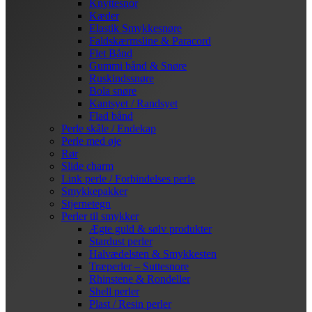
Knyttesnor
Kæder
Elastik Smykkesnøre
Faldskærmsline & Paracord
Flet Bånd
Gummi bånd & Snøre
Ruskindssnøre
Bola snøre
Kantsyet / Randsyet
Flad bånd
Perle skåle / Endekap
Perle med øje
Rør
Slide charm
Link perle / Forbindelses perle
Smykkepakker
Stjernetegn
Perler til smykker
Ægte guld & sølv produkter
Stardust perler
Halvædelsten & Smykkesten
Træperler – Suttesnore
Rhinstene & Rondeller
Shell perler
Plast / Resin perler