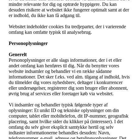
mindre relevante for dig og optræde hyppigere. Du kan
desuden risikere at websitet ikke fungerer optimalt samt at der
er indhold, du ikke kan få adgang til.
Websitet indeholder cookies fra tredjeparter, der i varierende
omfang kan omfatte typisk til analysebrug.
Personoplysninger
Generelt
Personoplysninger er alle slags informationer, der i et eller
andet omfang kan henføres til dig. Når du benytter vores
website indsamler og behandler vi en række sådanne
informationer. Det sker f.eks. ved alm. tilgang af indhold, hvis
du tilmelder dig vores nyhedsbrev, deltager i konkurrencer
eller undersøgelser, registrerer dig som bruger eller abonnent,
øvrig brug af services eller foretager køb via websitet.
Vi indsamler og behandler typisk følgende typer af
oplysninger: Et unikt ID og tekniske oplysninger om din
computer, tablet eller mobiltelefon, dit IP-nummer, geografisk
placering, samt hvilke sider du klikker på (interesser). I det
omfang du selv giver eksplicit samtykke hertil og selv
indtaster informationerne behandles desuden: Navn,
telefonnummer, e-mail, adresse og betalingsoplysninger. Det