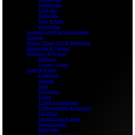
Karabin låse
Click låse
Bidsel låse
Krog & Låse
Øvrige låse
Gummi O-ringe & Gummi snøre
Øreringe
Broche, Ringe, Hår & Mobilstrop
Indpakning & Værktøj
Perlestave & O-ringe
Perlestav
O-ringe / Ringe
Snøre & Kæder
Lædersnor
Bomuld
Satin
Knyttesnor
Kæder
Elastik Smykkesnøre
Faldskærmsline & Paracord
Flet Bånd
Gummi bånd & Snøre
Ruskindssnøre
Bola snøre