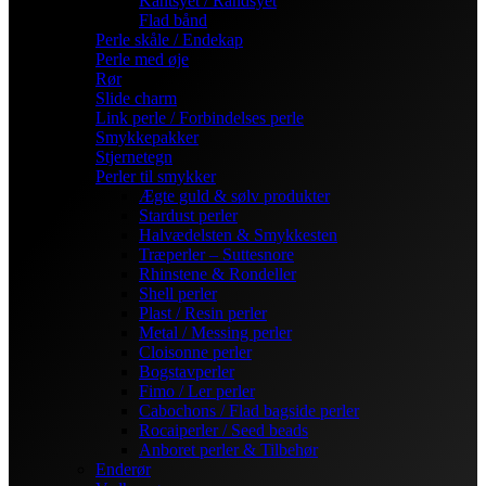
Kantsyet / Randsyet
Flad bånd
Perle skåle / Endekap
Perle med øje
Rør
Slide charm
Link perle / Forbindelses perle
Smykkepakker
Stjernetegn
Perler til smykker
Ægte guld & sølv produkter
Stardust perler
Halvædelsten & Smykkesten
Træperler – Suttesnore
Rhinstene & Rondeller
Shell perler
Plast / Resin perler
Metal / Messing perler
Cloisonne perler
Bogstavperler
Fimo / Ler perler
Cabochons / Flad bagside perler
Rocaiperler / Seed beads
Anboret perler & Tilbehør
Enderør