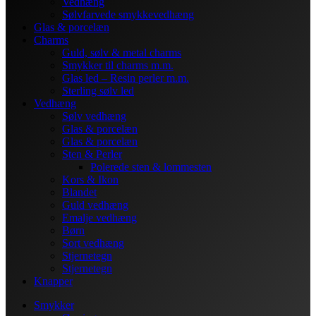
Vedhæng
Sølvfarvede smykkevedhæng
Glas & porcelæn
Charms
Guld, sølv & metal charms
Smykker til charms m.m.
Glas led – Resin perler m.m.
Sterling sølv led
Vedhæng
Sølv vedhæng
Glas & porcelæn
Glas & porcelæn
Sten & Perler
Polerede sten & lommesten
Kors & Ikon
Blandet
Guld vedhæng
Emalje vedhæng
Børn
Sort vedhæng
Stjernetegn
Stjernetegn
Knapper
Smykker