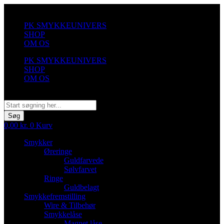
Videre
til
PK SMYKKEUNIVERS
indhold
SHOP
OM OS
PK SMYKKEUNIVERS
SHOP
OM OS
Søg
Søg
0,00
kr.
0
Kurv
Smykker
Øreringe
Guldfarvede
Sølvfarvet
Ringe
Guldbelagt
Smykkefremstilling
Wire & Tilbehør
Smykkelåse
Magnet låse