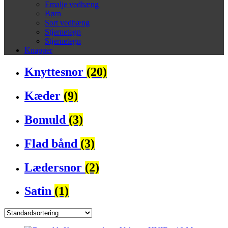
Emalje vedhæng
Børn
Sort vedhæng
Stjernetegn
Stjernetegn
Knapper
Knyttesnor
(20)
Kæder
(9)
Bomuld
(3)
Flad bånd
(3)
Lædersnor
(2)
Satin
(1)