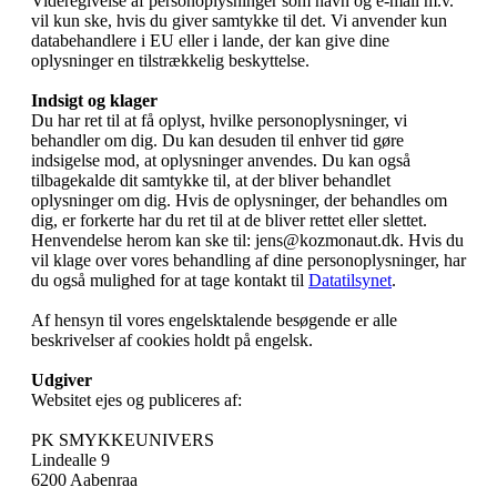
Videregivelse af personoplysninger som navn og e-mail m.v.
vil kun ske, hvis du giver samtykke til det. Vi anvender kun
databehandlere i EU eller i lande, der kan give dine
oplysninger en tilstrækkelig beskyttelse.
Indsigt og klager
Du har ret til at få oplyst, hvilke personoplysninger, vi
behandler om dig. Du kan desuden til enhver tid gøre
indsigelse mod, at oplysninger anvendes. Du kan også
tilbagekalde dit samtykke til, at der bliver behandlet
oplysninger om dig. Hvis de oplysninger, der behandles om
dig, er forkerte har du ret til at de bliver rettet eller slettet.
Henvendelse herom kan ske til: jens@kozmonaut.dk. Hvis du
vil klage over vores behandling af dine personoplysninger, har
du også mulighed for at tage kontakt til
Datatilsynet
.
Af hensyn til vores engelsktalende besøgende er alle
beskrivelser af cookies holdt på engelsk.
Udgiver
Websitet ejes og publiceres af:
PK SMYKKEUNIVERS
Lindealle 9
6200 Aabenraa