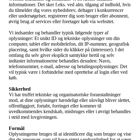
informationer. Det sker f.eks. ved alm. tilgang af indhold, hvis
du tilmelder dig vores nyhedsbrev, deltager i konkurrencer
eller undersøgelser, registrerer dig som bruger eller abonnent,
øvrig brug af services eller foretager køb via websitet.
Vi indsamler og behandler typisk følgende typer af
oplysninger: Et unikt ID og tekniske oplysninger om din
computer, tablet eller mobiltelefon, dit IP-nummer, geografisk
placering, samt hvilke sider du klikker på (interesser). I det
omfang du selv giver eksplicit samtykke hertil og selv
indtaster informationerne behandles desuden: Navn,
telefonnummer, e-mail, adresse og betalingsoplysninger. Det
vil typisk være i forbindelse med oprettelse af login eller ved
køb.
Sikkerhed
Vi har truffet tekniske og organisatoriske foranstaltninger
mod, at dine oplysninger hændeligt eller ulovligt bliver slettet,
offentliggjort, fortabt, forringet eller kommer til
uvedkommendes kendskab, misbruges eller i øvrigt behandles
i strid med lovgivningen.
Formål
Oplysningerne bruges til at identificere dig som bruger og vise
dig de annoncer, som vil have størst sandsynlighed for at være