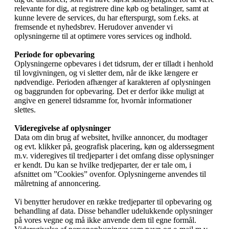
relevante for dig, at registrere dine køb og betalinger, samt at
kunne levere de services, du har efterspurgt, som f.eks. at
fremsende et nyhedsbrev. Herudover anvender vi
oplysningerne til at optimere vores services og indhold.
Periode for opbevaring
Oplysningerne opbevares i det tidsrum, der er tilladt i henhold
til lovgivningen, og vi sletter dem, når de ikke længere er
nødvendige. Perioden afhænger af karakteren af oplysningen
og baggrunden for opbevaring. Det er derfor ikke muligt at
angive en generel tidsramme for, hvornår informationer
slettes.
Videregivelse af oplysninger
Data om din brug af websitet, hvilke annoncer, du modtager
og evt. klikker på, geografisk placering, køn og alderssegment
m.v. videregives til tredjeparter i det omfang disse oplysninger
er kendt. Du kan se hvilke tredjeparter, der er tale om, i
afsnittet om ”Cookies” ovenfor. Oplysningerne anvendes til
målretning af annoncering.
Vi benytter herudover en række tredjeparter til opbevaring og
behandling af data. Disse behandler udelukkende oplysninger
på vores vegne og må ikke anvende dem til egne formål.