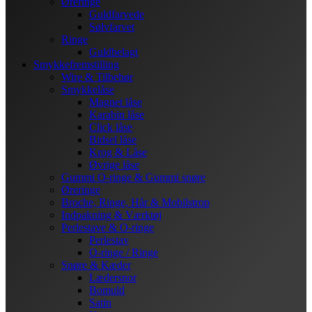
Øreringe
Guldfarvede
Sølvfarvet
Ringe
Guldbelagt
Smykkefremstilling
Wire & Tilbehør
Smykkelåse
Magnet låse
Karabin låse
Click låse
Bidsel låse
Krog & Låse
Øvrige låse
Gummi O-ringe & Gummi snøre
Øreringe
Broche, Ringe, Hår & Mobilstrop
Indpakning & Værktøj
Perlestave & O-ringe
Perlestav
O-ringe / Ringe
Snøre & Kæder
Lædersnor
Bomuld
Satin