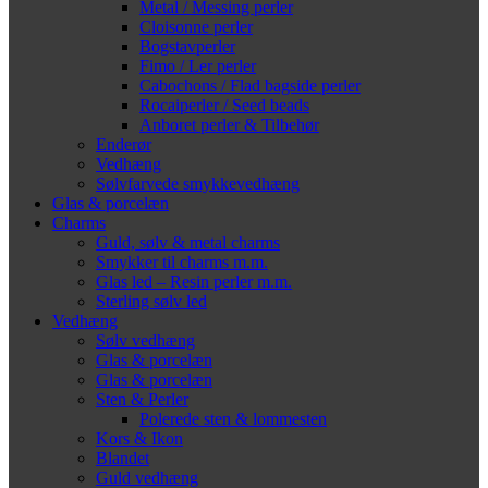
Metal / Messing perler
Cloisonne perler
Bogstavperler
Fimo / Ler perler
Cabochons / Flad bagside perler
Rocaiperler / Seed beads
Anboret perler & Tilbehør
Enderør
Vedhæng
Sølvfarvede smykkevedhæng
Glas & porcelæn
Charms
Guld, sølv & metal charms
Smykker til charms m.m.
Glas led – Resin perler m.m.
Sterling sølv led
Vedhæng
Sølv vedhæng
Glas & porcelæn
Glas & porcelæn
Sten & Perler
Polerede sten & lommesten
Kors & Ikon
Blandet
Guld vedhæng