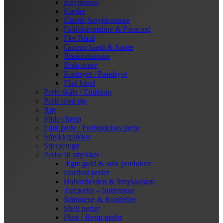
Knyttesnor
Kæder
Elastik Smykkesnøre
Faldskærmsline & Paracord
Flet Bånd
Gummi bånd & Snøre
Ruskindssnøre
Bola snøre
Kantsyet / Randsyet
Flad bånd
Perle skåle / Endekap
Perle med øje
Rør
Slide charm
Link perle / Forbindelses perle
Smykkepakker
Stjernetegn
Perler til smykker
Ægte guld & sølv produkter
Stardust perler
Halvædelsten & Smykkesten
Træperler – Suttesnore
Rhinstene & Rondeller
Shell perler
Plast / Resin perler