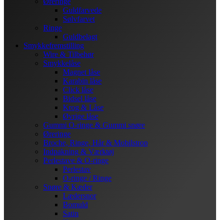
Øreringe
Guldfarvede
Sølvfarvet
Ringe
Guldbelagt
Smykkefremstilling
Wire & Tilbehør
Smykkelåse
Magnet låse
Karabin låse
Click låse
Bidsel låse
Krog & Låse
Øvrige låse
Gummi O-ringe & Gummi snøre
Øreringe
Broche, Ringe, Hår & Mobilstrop
Indpakning & Værktøj
Perlestave & O-ringe
Perlestav
O-ringe / Ringe
Snøre & Kæder
Lædersnor
Bomuld
Satin