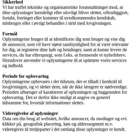
Sikkerhed
Vi har truffet tekniske og organisatoriske foranstaltninger mod, at
dine oplysninger hændeligt eller ulovligt bliver slettet, offentliggjort,
fortabt, forringet eller kommer til uvedkommendes kendskab,
misbruges eller i øvrigt behandles i strid med lovgivningen.
Formål
Oplysningerne bruges til at identificere dig som bruger og vise dig
de annoncer, som vil have størst sandsynlighed for at være relevante
for dig, at registrere dine køb og betalinger, samt at kunne levere de
services, du har efterspurgt, som f.eks. at fremsende et nyhedsbrev.
Herudover anvender vi oplysningerne til at optimere vores services
og indhold.
Periode for opbevaring
Oplysningerne opbevares i det tidsrum, der er tilladt i henhold til
lovgivningen, og vi sletter dem, når de ikke længere er nødvendige.
Perioden afhænger af karakteren af oplysningen og baggrunden for
opbevaring. Det er derfor ikke muligt at angive en generel
tidsramme for, hvornår informationer slettes.
Videregivelse af oplysninger
Data om din brug af websitet, hvilke annoncer, du modtager og evt.
klikker på, geografisk placering, køn og alderssegment m.v.
videregives til tredjeparter i det omfang disse oplysninger er kendt.