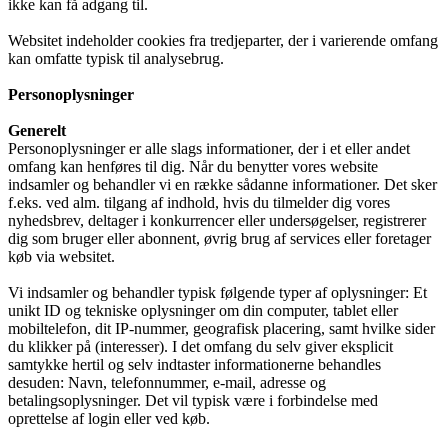
ikke kan få adgang til.
Websitet indeholder cookies fra tredjeparter, der i varierende omfang
kan omfatte typisk til analysebrug.
Personoplysninger
Generelt
Personoplysninger er alle slags informationer, der i et eller andet
omfang kan henføres til dig. Når du benytter vores website
indsamler og behandler vi en række sådanne informationer. Det sker
f.eks. ved alm. tilgang af indhold, hvis du tilmelder dig vores
nyhedsbrev, deltager i konkurrencer eller undersøgelser, registrerer
dig som bruger eller abonnent, øvrig brug af services eller foretager
køb via websitet.
Vi indsamler og behandler typisk følgende typer af oplysninger: Et
unikt ID og tekniske oplysninger om din computer, tablet eller
mobiltelefon, dit IP-nummer, geografisk placering, samt hvilke sider
du klikker på (interesser). I det omfang du selv giver eksplicit
samtykke hertil og selv indtaster informationerne behandles
desuden: Navn, telefonnummer, e-mail, adresse og
betalingsoplysninger. Det vil typisk være i forbindelse med
oprettelse af login eller ved køb.