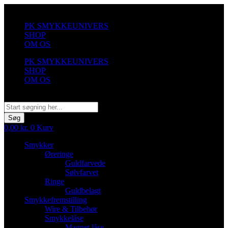
Videre
til
PK SMYKKEUNIVERS
indhold
SHOP
OM OS
PK SMYKKEUNIVERS
SHOP
OM OS
Søg
Søg
0,00
kr.
0
Kurv
Smykker
Øreringe
Guldfarvede
Sølvfarvet
Ringe
Guldbelagt
Smykkefremstilling
Wire & Tilbehør
Smykkelåse
Magnet låse