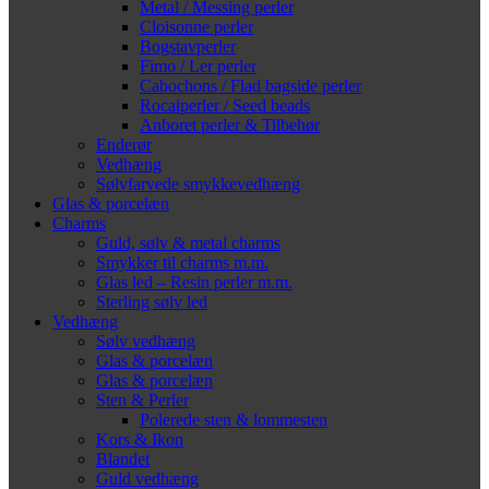
Metal / Messing perler
Cloisonne perler
Bogstavperler
Fimo / Ler perler
Cabochons / Flad bagside perler
Rocaiperler / Seed beads
Anboret perler & Tilbehør
Enderør
Vedhæng
Sølvfarvede smykkevedhæng
Glas & porcelæn
Charms
Guld, sølv & metal charms
Smykker til charms m.m.
Glas led – Resin perler m.m.
Sterling sølv led
Vedhæng
Sølv vedhæng
Glas & porcelæn
Glas & porcelæn
Sten & Perler
Polerede sten & lommesten
Kors & Ikon
Blandet
Guld vedhæng