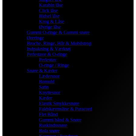
Karabin låse
Click låse
Bidsel låse
Krog & Låse
Øvrige låse
Gummi O-ringe & Gummi snøre
Øreringe
Broche, Ringe, Hår & Mobilstrop
Indpakning & Værktøj
Perlestave & O-ringe
Perlestav
O-ringe / Ringe
Snøre & Kæder
Lædersnor
Bomuld
Satin
Knyttesnor
Kæder
Elastik Smykkesnøre
Faldskærmsline & Paracord
Flet Bånd
Gummi bånd & Snøre
Ruskindssnøre
Bola snøre