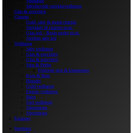
Vedhæng
Sølvfarvede smykkevedhæng
Glas & porcelæn
Charms
Guld, sølv & metal charms
Smykker til charms m.m.
Glas led – Resin perler m.m.
Sterling sølv led
Vedhæng
Sølv vedhæng
Glas & porcelæn
Glas & porcelæn
Sten & Perler
Polerede sten & lommesten
Kors & Ikon
Blandet
Guld vedhæng
Emalje vedhæng
Børn
Sort vedhæng
Stjernetegn
Stjernetegn
Knapper
Smykker