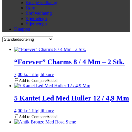
Emalje vedhæng
Børn
Sort vedhæng
Stjernetegn
Stjernetegn
Knapper
“Forever” Charms 8 / 4 Mm – 2 Stk.
7,00
kr.
Tilføj til kurv
Add to Compare
Added
5 Kantet Led Med Huller 12 / 4,9 Mm
4,00
kr.
Tilføj til kurv
Add to Compare
Added