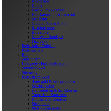
Knyttesnor
Kæder
Elastik Smykkesnøre
Faldskærmsline & Paracord
Flet Bånd
Gummi bånd & Snøre
Ruskindssnøre
Bola snøre
Kantsyet / Randsyet
Flad bånd
Perle skåle / Endekap
Perle med øje
Rør
Slide charm
Link perle / Forbindelses perle
Smykkepakker
Stjernetegn
Perler til smykker
Ægte guld & sølv produkter
Stardust perler
Halvædelsten & Smykkesten
Træperler – Suttesnore
Rhinstene & Rondeller
Shell perler
Plast / Resin perler