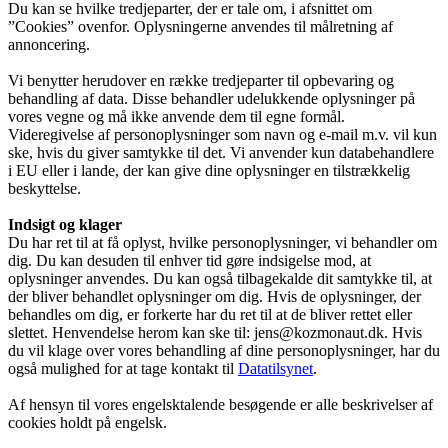
Du kan se hvilke tredjeparter, der er tale om, i afsnittet om
”Cookies” ovenfor. Oplysningerne anvendes til målretning af
annoncering.
Vi benytter herudover en række tredjeparter til opbevaring og
behandling af data. Disse behandler udelukkende oplysninger på
vores vegne og må ikke anvende dem til egne formål.
Videregivelse af personoplysninger som navn og e-mail m.v. vil kun
ske, hvis du giver samtykke til det. Vi anvender kun databehandlere
i EU eller i lande, der kan give dine oplysninger en tilstrækkelig
beskyttelse.
Indsigt og klager
Du har ret til at få oplyst, hvilke personoplysninger, vi behandler om
dig. Du kan desuden til enhver tid gøre indsigelse mod, at
oplysninger anvendes. Du kan også tilbagekalde dit samtykke til, at
der bliver behandlet oplysninger om dig. Hvis de oplysninger, der
behandles om dig, er forkerte har du ret til at de bliver rettet eller
slettet. Henvendelse herom kan ske til: jens@kozmonaut.dk. Hvis
du vil klage over vores behandling af dine personoplysninger, har du
også mulighed for at tage kontakt til
Datatilsynet
.
Af hensyn til vores engelsktalende besøgende er alle beskrivelser af
cookies holdt på engelsk.