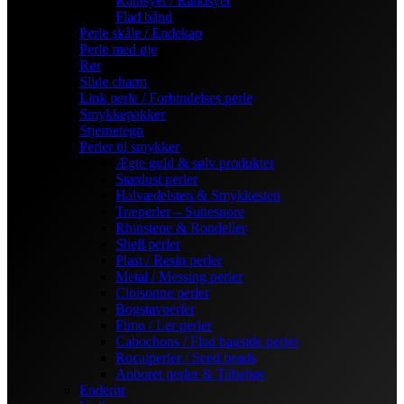
Kantsyet / Randsyet
Flad bånd
Perle skåle / Endekap
Perle med øje
Rør
Slide charm
Link perle / Forbindelses perle
Smykkepakker
Stjernetegn
Perler til smykker
Ægte guld & sølv produkter
Stardust perler
Halvædelsten & Smykkesten
Træperler – Suttesnore
Rhinstene & Rondeller
Shell perler
Plast / Resin perler
Metal / Messing perler
Cloisonne perler
Bogstavperler
Fimo / Ler perler
Cabochons / Flad bagside perler
Rocaiperler / Seed beads
Anboret perler & Tilbehør
Enderør