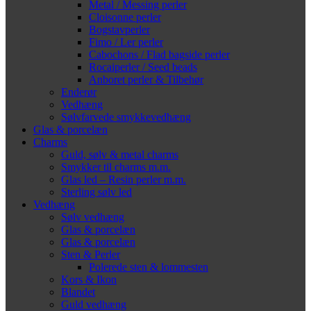
Metal / Messing perler
Cloisonne perler
Bogstavperler
Fimo / Ler perler
Cabochons / Flad bagside perler
Rocaiperler / Seed beads
Anboret perler & Tilbehør
Enderør
Vedhæng
Sølvfarvede smykkevedhæng
Glas & porcelæn
Charms
Guld, sølv & metal charms
Smykker til charms m.m.
Glas led – Resin perler m.m.
Sterling sølv led
Vedhæng
Sølv vedhæng
Glas & porcelæn
Glas & porcelæn
Sten & Perler
Polerede sten & lommesten
Kors & Ikon
Blandet
Guld vedhæng