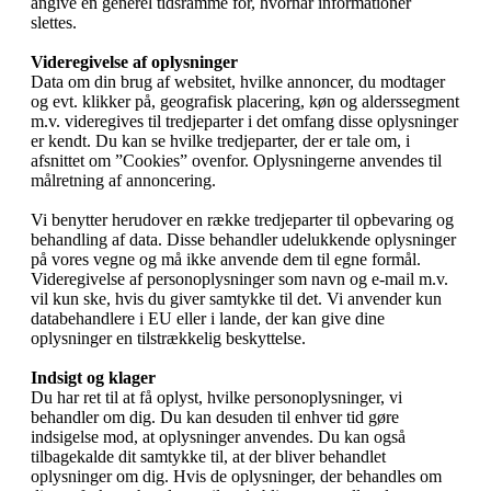
angive en generel tidsramme for, hvornår informationer
slettes.
Videregivelse af oplysninger
Data om din brug af websitet, hvilke annoncer, du modtager
og evt. klikker på, geografisk placering, køn og alderssegment
m.v. videregives til tredjeparter i det omfang disse oplysninger
er kendt. Du kan se hvilke tredjeparter, der er tale om, i
afsnittet om ”Cookies” ovenfor. Oplysningerne anvendes til
målretning af annoncering.
Vi benytter herudover en række tredjeparter til opbevaring og
behandling af data. Disse behandler udelukkende oplysninger
på vores vegne og må ikke anvende dem til egne formål.
Videregivelse af personoplysninger som navn og e-mail m.v.
vil kun ske, hvis du giver samtykke til det. Vi anvender kun
databehandlere i EU eller i lande, der kan give dine
oplysninger en tilstrækkelig beskyttelse.
Indsigt og klager
Du har ret til at få oplyst, hvilke personoplysninger, vi
behandler om dig. Du kan desuden til enhver tid gøre
indsigelse mod, at oplysninger anvendes. Du kan også
tilbagekalde dit samtykke til, at der bliver behandlet
oplysninger om dig. Hvis de oplysninger, der behandles om