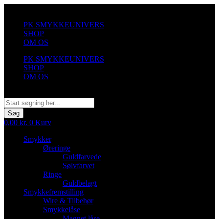
Videre
til
PK SMYKKEUNIVERS
indhold
SHOP
OM OS
PK SMYKKEUNIVERS
SHOP
OM OS
Søg
Søg
0,00
kr.
0
Kurv
Smykker
Øreringe
Guldfarvede
Sølvfarvet
Ringe
Guldbelagt
Smykkefremstilling
Wire & Tilbehør
Smykkelåse
Magnet låse