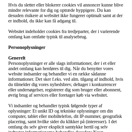
Hvis du sletter eller blokerer cookies vil annoncer kunne blive
mindre relevante for dig og optræde hyppigere. Du kan
desuden risikere at websitet ikke fungerer optimalt samt at der
er indhold, du ikke kan få adgang til.
Websitet indeholder cookies fra tredjeparter, der i varierende
omfang kan omfatte typisk til analysebrug.
Personoplysninger
Generelt
Personoplysninger er alle slags informationer, der i et eller
andet omfang kan henføres til dig. Når du benytter vores
website indsamler og behandler vi en række sådanne
informationer. Det sker f.eks. ved alm. tilgang af indhold, hvis
du tilmelder dig vores nyhedsbrev, deltager i konkurrencer
eller undersøgelser, registrerer dig som bruger eller abonnent,
øvrig brug af services eller foretager køb via websitet.
Vi indsamler og behandler typisk følgende typer af
oplysninger: Et unikt ID og tekniske oplysninger om din
computer, tablet eller mobiltelefon, dit IP-nummer, geografisk
placering, samt hvilke sider du klikker på (interesser). I det
omfang du selv giver eksplicit samtykke hertil og selv