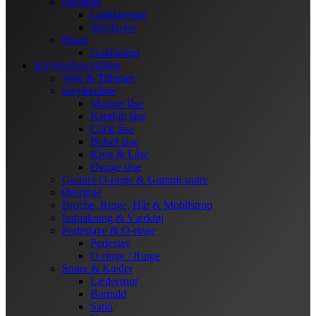
Øreringe
Guldfarvede
Sølvfarvet
Ringe
Guldbelagt
Smykkefremstilling
Wire & Tilbehør
Smykkelåse
Magnet låse
Karabin låse
Click låse
Bidsel låse
Krog & Låse
Øvrige låse
Gummi O-ringe & Gummi snøre
Øreringe
Broche, Ringe, Hår & Mobilstrop
Indpakning & Værktøj
Perlestave & O-ringe
Perlestav
O-ringe / Ringe
Snøre & Kæder
Lædersnor
Bomuld
Satin