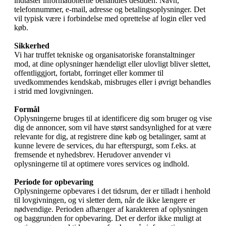
indtaster informationerne behandles desuden: Navn,
telefonnummer, e-mail, adresse og betalingsoplysninger. Det
vil typisk være i forbindelse med oprettelse af login eller ved
køb.
Sikkerhed
Vi har truffet tekniske og organisatoriske foranstaltninger
mod, at dine oplysninger hændeligt eller ulovligt bliver slettet,
offentliggjort, fortabt, forringet eller kommer til
uvedkommendes kendskab, misbruges eller i øvrigt behandles
i strid med lovgivningen.
Formål
Oplysningerne bruges til at identificere dig som bruger og vise
dig de annoncer, som vil have størst sandsynlighed for at være
relevante for dig, at registrere dine køb og betalinger, samt at
kunne levere de services, du har efterspurgt, som f.eks. at
fremsende et nyhedsbrev. Herudover anvender vi
oplysningerne til at optimere vores services og indhold.
Periode for opbevaring
Oplysningerne opbevares i det tidsrum, der er tilladt i henhold
til lovgivningen, og vi sletter dem, når de ikke længere er
nødvendige. Perioden afhænger af karakteren af oplysningen
og baggrunden for opbevaring. Det er derfor ikke muligt at