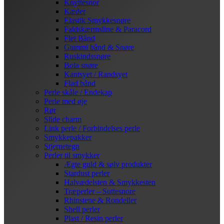
Knyttesnor
Kæder
Elastik Smykkesnøre
Faldskærmsline & Paracord
Flet Bånd
Gummi bånd & Snøre
Ruskindssnøre
Bola snøre
Kantsyet / Randsyet
Flad bånd
Perle skåle / Endekap
Perle med øje
Rør
Slide charm
Link perle / Forbindelses perle
Smykkepakker
Stjernetegn
Perler til smykker
Ægte guld & sølv produkter
Stardust perler
Halvædelsten & Smykkesten
Træperler – Suttesnore
Rhinstene & Rondeller
Shell perler
Plast / Resin perler