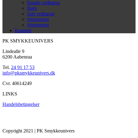
Emalje vedhæng
Børn
Sort vedhæng
Stjernetegn
Stjernetegn
Knapper
PK SMYKKEUNIVERS
Lindealle 9
6200 Aabenraa
Tel.
24 91 17 53
info@pksmykkeunivers.dk
Cvr. 40614249
LINKS
Handelsbetingelser
Copyright 2021 | PK Smykkeunivers