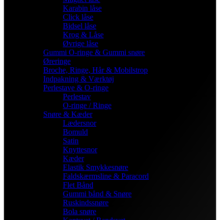
Karabin låse
Click låse
Bidsel låse
Krog & Låse
Øvrige låse
Gummi O-ringe & Gummi snøre
Øreringe
Broche, Ringe, Hår & Mobilstrop
Indpakning & Værktøj
Perlestave & O-ringe
Perlestav
O-ringe / Ringe
Snøre & Kæder
Lædersnor
Bomuld
Satin
Knyttesnor
Kæder
Elastik Smykkesnøre
Faldskærmsline & Paracord
Flet Bånd
Gummi bånd & Snøre
Ruskindssnøre
Bola snøre