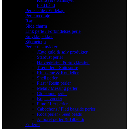
Kantsyet / Randsyet
Flad bånd
Perle skåle / Endekap
Perle med øje
Rør
Slide charm
Link perle / Forbindelses perle
Smykkepakker
Stjernetegn
Perler til smykker
Ægte guld & sølv produkter
Stardust perler
Halvædelsten & Smykkesten
Træperler – Suttesnore
Rhinstene & Rondeller
Shell perler
Plast / Resin perler
Metal / Messing perler
Cloisonne perler
Bogstavperler
Fimo / Ler perler
Cabochons / Flad bagside perler
Rocaiperler / Seed beads
Anboret perler & Tilbehør
Enderør