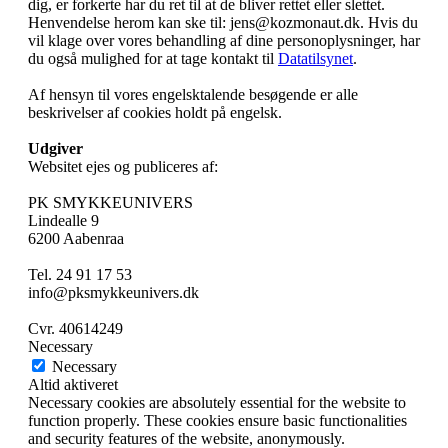
dig, er forkerte har du ret til at de bliver rettet eller slettet.
Henvendelse herom kan ske til: jens@kozmonaut.dk. Hvis du
vil klage over vores behandling af dine personoplysninger, har
du også mulighed for at tage kontakt til
Datatilsynet
.
Af hensyn til vores engelsktalende besøgende er alle
beskrivelser af cookies holdt på engelsk.
Udgiver
Websitet ejes og publiceres af:
PK SMYKKEUNIVERS
Lindealle 9
6200 Aabenraa
Tel. 24 91 17 53
info@pksmykkeunivers.dk
Cvr. 40614249
Necessary
Necessary
Altid aktiveret
Necessary cookies are absolutely essential for the website to
function properly. These cookies ensure basic functionalities
and security features of the website, anonymously.