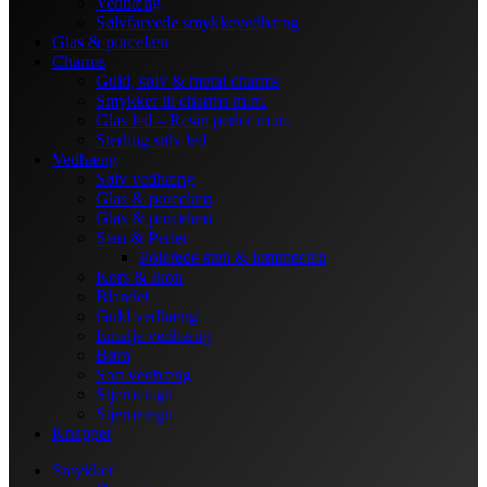
Vedhæng
Sølvfarvede smykkevedhæng
Glas & porcelæn
Charms
Guld, sølv & metal charms
Smykker til charms m.m.
Glas led – Resin perler m.m.
Sterling sølv led
Vedhæng
Sølv vedhæng
Glas & porcelæn
Glas & porcelæn
Sten & Perler
Polerede sten & lommesten
Kors & Ikon
Blandet
Guld vedhæng
Emalje vedhæng
Børn
Sort vedhæng
Stjernetegn
Stjernetegn
Knapper
Smykker