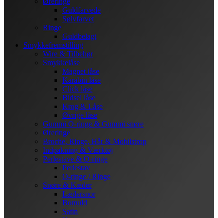
Øreringe
Guldfarvede
Sølvfarvet
Ringe
Guldbelagt
Smykkefremstilling
Wire & Tilbehør
Smykkelåse
Magnet låse
Karabin låse
Click låse
Bidsel låse
Krog & Låse
Øvrige låse
Gummi O-ringe & Gummi snøre
Øreringe
Broche, Ringe, Hår & Mobilstrop
Indpakning & Værktøj
Perlestave & O-ringe
Perlestav
O-ringe / Ringe
Snøre & Kæder
Lædersnor
Bomuld
Satin