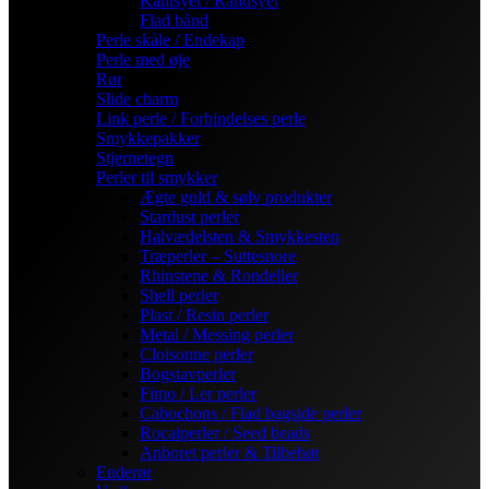
Kantsyet / Randsyet
Flad bånd
Perle skåle / Endekap
Perle med øje
Rør
Slide charm
Link perle / Forbindelses perle
Smykkepakker
Stjernetegn
Perler til smykker
Ægte guld & sølv produkter
Stardust perler
Halvædelsten & Smykkesten
Træperler – Suttesnore
Rhinstene & Rondeller
Shell perler
Plast / Resin perler
Metal / Messing perler
Cloisonne perler
Bogstavperler
Fimo / Ler perler
Cabochons / Flad bagside perler
Rocaiperler / Seed beads
Anboret perler & Tilbehør
Enderør