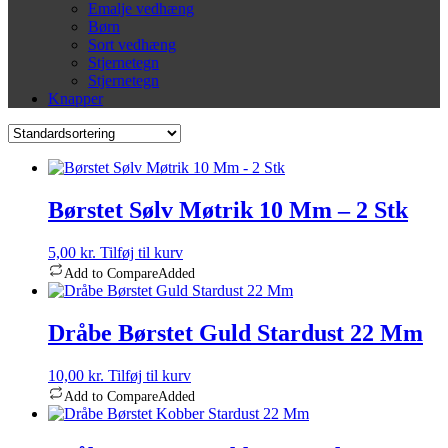
Emalje vedhæng
Børn
Sort vedhæng
Stjernetegn
Stjernetegn
Knapper
Børstet Sølv Møtrik 10 Mm – 2 Stk
5,00
kr.
Tilføj til kurv
Add to Compare
Added
Dråbe Børstet Guld Stardust 22 Mm
10,00
kr.
Tilføj til kurv
Add to Compare
Added