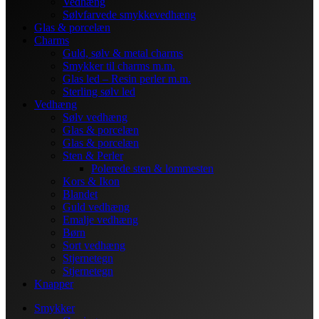
Vedhæng
Sølvfarvede smykkevedhæng
Glas & porcelæn
Charms
Guld, sølv & metal charms
Smykker til charms m.m.
Glas led – Resin perler m.m.
Sterling sølv led
Vedhæng
Sølv vedhæng
Glas & porcelæn
Glas & porcelæn
Sten & Perler
Polerede sten & lommesten
Kors & Ikon
Blandet
Guld vedhæng
Emalje vedhæng
Børn
Sort vedhæng
Stjernetegn
Stjernetegn
Knapper
Smykker