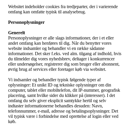
Websitet indeholder cookies fra tredjeparter, der i varierende
omfang kan omfatte typisk til analysebrug.
Personoplysninger
Generelt
Personoplysninger er alle slags informationer, der i et eller
andet omfang kan henføres til dig. Når du benytter vores
website indsamler og behandler vi en række sådanne
informationer. Det sker f.eks. ved alm. tilgang af indhold, hvis
du tilmelder dig vores nyhedsbrev, deltager i konkurrencer
eller undersøgelser, registrerer dig som bruger eller abonnent,
øvrig brug af services eller foretager køb via websitet.
Vi indsamler og behandler typisk følgende typer af
oplysninger: Et unikt ID og tekniske oplysninger om din
computer, tablet eller mobiltelefon, dit IP-nummer, geografisk
placering, samt hvilke sider du klikker på (interesser). I det
omfang du selv giver eksplicit samtykke hertil og selv
indtaster informationerne behandles desuden: Navn,
telefonnummer, e-mail, adresse og betalingsoplysninger. Det
vil typisk være i forbindelse med oprettelse af login eller ved
køb.