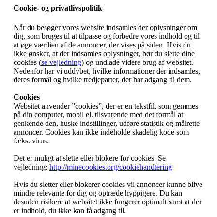
Cookie- og privatlivspolitik
Når du besøger vores website indsamles der oplysninger om
dig, som bruges til at tilpasse og forbedre vores indhold og til
at øge værdien af de annoncer, der vises på siden. Hvis du
ikke ønsker, at der indsamles oplysninger, bør du slette dine
cookies (
se vejledning
) og undlade videre brug af websitet.
Nedenfor har vi uddybet, hvilke informationer der indsamles,
deres formål og hvilke tredjeparter, der har adgang til dem.
Cookies
Websitet anvender ”cookies”, der er en tekstfil, som gemmes
på din computer, mobil el. tilsvarende med det formål at
genkende den, huske indstillinger, udføre statistik og målrette
annoncer. Cookies kan ikke indeholde skadelig kode som
f.eks. virus.
Det er muligt at slette eller blokere for cookies. Se
vejledning:
http://minecookies.org/cookiehandtering
Hvis du sletter eller blokerer cookies vil annoncer kunne blive
mindre relevante for dig og optræde hyppigere. Du kan
desuden risikere at websitet ikke fungerer optimalt samt at der
er indhold, du ikke kan få adgang til.