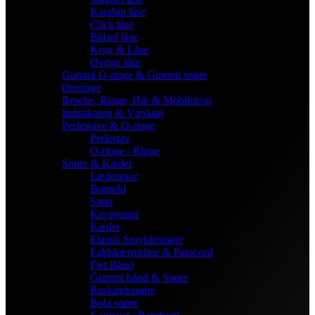
Karabin låse
Click låse
Bidsel låse
Krog & Låse
Øvrige låse
Gummi O-ringe & Gummi snøre
Øreringe
Broche, Ringe, Hår & Mobilstrop
Indpakning & Værktøj
Perlestave & O-ringe
Perlestav
O-ringe / Ringe
Snøre & Kæder
Lædersnor
Bomuld
Satin
Knyttesnor
Kæder
Elastik Smykkesnøre
Faldskærmsline & Paracord
Flet Bånd
Gummi bånd & Snøre
Ruskindssnøre
Bola snøre