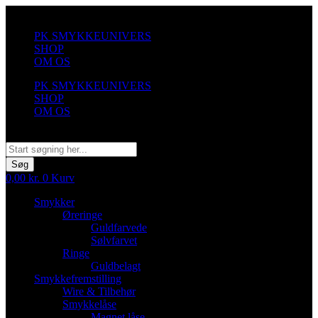
Videre
til
PK SMYKKEUNIVERS
indhold
SHOP
OM OS
PK SMYKKEUNIVERS
SHOP
OM OS
Søg
Søg
0,00
kr.
0
Kurv
Smykker
Øreringe
Guldfarvede
Sølvfarvet
Ringe
Guldbelagt
Smykkefremstilling
Wire & Tilbehør
Smykkelåse
Magnet låse