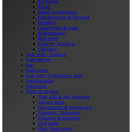
Knyttesnor
Kæder
Elastik Smykkesnøre
Faldskærmsline & Paracord
Flet Bånd
Gummi bånd & Snøre
Ruskindssnøre
Bola snøre
Kantsyet / Randsyet
Flad bånd
Perle skåle / Endekap
Perle med øje
Rør
Slide charm
Link perle / Forbindelses perle
Smykkepakker
Stjernetegn
Perler til smykker
Ægte guld & sølv produkter
Stardust perler
Halvædelsten & Smykkesten
Træperler – Suttesnore
Rhinstene & Rondeller
Shell perler
Plast / Resin perler