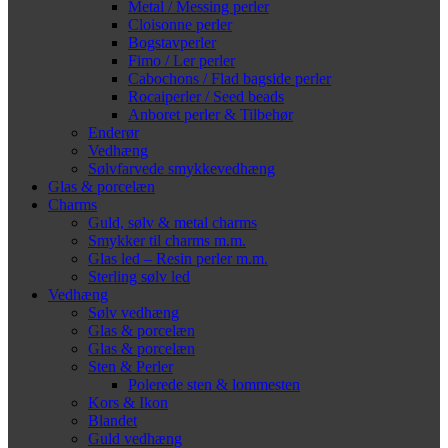
Metal / Messing perler
Cloisonne perler
Bogstavperler
Fimo / Ler perler
Cabochons / Flad bagside perler
Rocaiperler / Seed beads
Anboret perler & Tilbehør
Enderør
Vedhæng
Sølvfarvede smykkevedhæng
Glas & porcelæn
Charms
Guld, sølv & metal charms
Smykker til charms m.m.
Glas led – Resin perler m.m.
Sterling sølv led
Vedhæng
Sølv vedhæng
Glas & porcelæn
Glas & porcelæn
Sten & Perler
Polerede sten & lommesten
Kors & Ikon
Blandet
Guld vedhæng