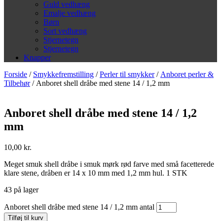
Guld vedhæng
Emalje vedhæng
Børn
Sort vedhæng
Stjernetegn
Stjernetegn
Knapper
Forside
/
Smykkefremstilling
/
Perler til smykker
/
Anboret perler &
Tilbehør
/ Anboret shell dråbe med stene 14 / 1,2 mm
Anboret shell dråbe med stene 14 / 1,2
mm
10,00
kr.
Meget smuk shell dråbe i smuk mørk rød farve med små facetterede
klare stene, dråben er 14 x 10 mm med 1,2 mm hul. 1 STK
43 på lager
Anboret shell dråbe med stene 14 / 1,2 mm antal
Tilføj til kurv