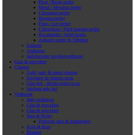
Plast / Resin perler
Metal / Messing perler
Cloisonne perler
Bogstavperler
Fimo / Ler perler
Cabochons / Flad bagside perler
Rocaiperler / Seed beads
Anboret perler & Tilbehør
Enderør
Vedhæng
Sølvfarvede smykkevedhæng
Glas & porcelæn
Charms
Guld, sølv & metal charms
Smykker til charms m.m.
Glas led – Resin perler m.m.
Sterling sølv led
Vedhæng
Sølv vedhæng
Glas & porcelæn
Glas & porcelæn
Sten & Perler
Polerede sten & lommesten
Kors & Ikon
Blandet