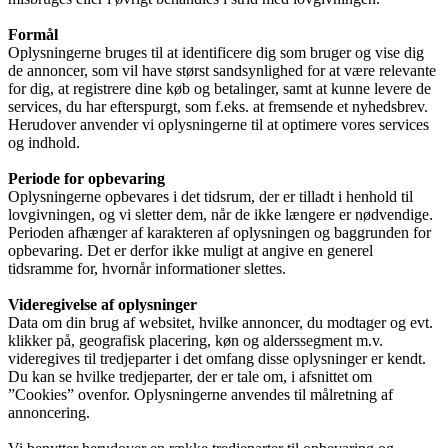
Formål
Oplysningerne bruges til at identificere dig som bruger og vise dig
de annoncer, som vil have størst sandsynlighed for at være relevante
for dig, at registrere dine køb og betalinger, samt at kunne levere de
services, du har efterspurgt, som f.eks. at fremsende et nyhedsbrev.
Herudover anvender vi oplysningerne til at optimere vores services
og indhold.
Periode for opbevaring
Oplysningerne opbevares i det tidsrum, der er tilladt i henhold til
lovgivningen, og vi sletter dem, når de ikke længere er nødvendige.
Perioden afhænger af karakteren af oplysningen og baggrunden for
opbevaring. Det er derfor ikke muligt at angive en generel
tidsramme for, hvornår informationer slettes.
Videregivelse af oplysninger
Data om din brug af websitet, hvilke annoncer, du modtager og evt.
klikker på, geografisk placering, køn og alderssegment m.v.
videregives til tredjeparter i det omfang disse oplysninger er kendt.
Du kan se hvilke tredjeparter, der er tale om, i afsnittet om
”Cookies” ovenfor. Oplysningerne anvendes til målretning af
annoncering.