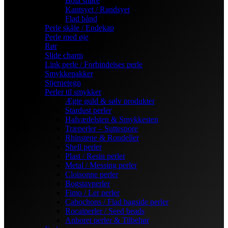
Bola snøre
Kantsyet / Randsyet
Flad bånd
Perle skåle / Endekap
Perle med øje
Rør
Slide charm
Link perle / Forbindelses perle
Smykkepakker
Stjernetegn
Perler til smykker
Ægte guld & sølv produkter
Stardust perler
Halvædelsten & Smykkesten
Træperler – Suttesnore
Rhinstene & Rondeller
Shell perler
Plast / Resin perler
Metal / Messing perler
Cloisonne perler
Bogstavperler
Fimo / Ler perler
Cabochons / Flad bagside perler
Rocaiperler / Seed beads
Anboret perler & Tilbehør