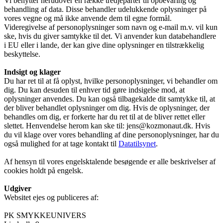
Vi benytter herudover en række tredjeparter til opbevaring og
behandling af data. Disse behandler udelukkende oplysninger på
vores vegne og må ikke anvende dem til egne formål.
Videregivelse af personoplysninger som navn og e-mail m.v. vil kun
ske, hvis du giver samtykke til det. Vi anvender kun databehandlere
i EU eller i lande, der kan give dine oplysninger en tilstrækkelig
beskyttelse.
Indsigt og klager
Du har ret til at få oplyst, hvilke personoplysninger, vi behandler om
dig. Du kan desuden til enhver tid gøre indsigelse mod, at
oplysninger anvendes. Du kan også tilbagekalde dit samtykke til, at
der bliver behandlet oplysninger om dig. Hvis de oplysninger, der
behandles om dig, er forkerte har du ret til at de bliver rettet eller
slettet. Henvendelse herom kan ske til: jens@kozmonaut.dk. Hvis
du vil klage over vores behandling af dine personoplysninger, har du
også mulighed for at tage kontakt til
Datatilsynet
.
Af hensyn til vores engelsktalende besøgende er alle beskrivelser af
cookies holdt på engelsk.
Udgiver
Websitet ejes og publiceres af:
PK SMYKKEUNIVERS