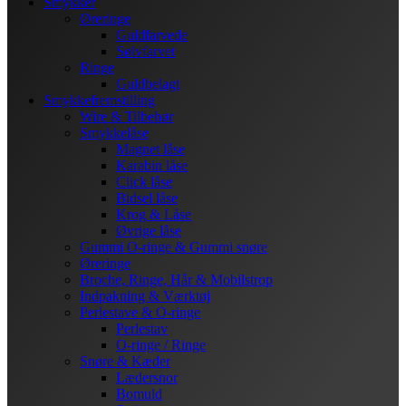
Smykker
Øreringe
Guldfarvede
Sølvfarvet
Ringe
Guldbelagt
Smykkefremstilling
Wire & Tilbehør
Smykkelåse
Magnet låse
Karabin låse
Click låse
Bidsel låse
Krog & Låse
Øvrige låse
Gummi O-ringe & Gummi snøre
Øreringe
Broche, Ringe, Hår & Mobilstrop
Indpakning & Værktøj
Perlestave & O-ringe
Perlestav
O-ringe / Ringe
Snøre & Kæder
Lædersnor
Bomuld