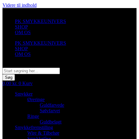
Videre til indhold
PK SMYKKEUNIVERS
SHOP
OM OS
PK SMYKKEUNIVERS
SHOP
OM OS
Søg
Søg
0,00
kr.
0
Kurv
Smykker
Øreringe
Guldfarvede
Sølvfarvet
Ringe
Guldbelagt
Smykkefremstilling
Wire & Tilbehør
Smykkelåse