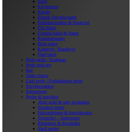
Satin
Knyttesnor
Kæder
Elastik Smykkesnøre
Faldskærmsline & Paracord
Flet Bånd
Gummi bånd & Snøre
Ruskindssnøre
Bola snøre
Kantsyet / Randsyet
Flad bånd
Perle skåle / Endekap
Perle med øje
Rør
Slide charm
Link perle / Forbindelses perle
Smykkepakker
Stjernetegn
Perler til smykker
Ægte guld & sølv produkter
Stardust perler
Halvædelsten & Smykkesten
Træperler – Suttesnore
Rhinstene & Rondeller
Shell perler