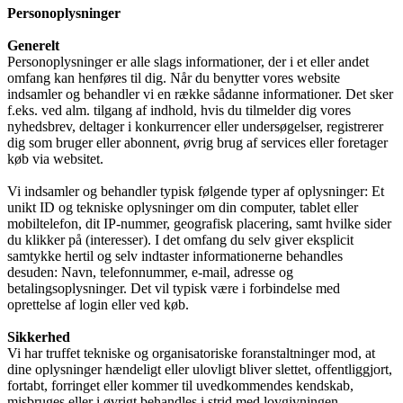
Personoplysninger
Generelt
Personoplysninger er alle slags informationer, der i et eller andet
omfang kan henføres til dig. Når du benytter vores website
indsamler og behandler vi en række sådanne informationer. Det sker
f.eks. ved alm. tilgang af indhold, hvis du tilmelder dig vores
nyhedsbrev, deltager i konkurrencer eller undersøgelser, registrerer
dig som bruger eller abonnent, øvrig brug af services eller foretager
køb via websitet.
Vi indsamler og behandler typisk følgende typer af oplysninger: Et
unikt ID og tekniske oplysninger om din computer, tablet eller
mobiltelefon, dit IP-nummer, geografisk placering, samt hvilke sider
du klikker på (interesser). I det omfang du selv giver eksplicit
samtykke hertil og selv indtaster informationerne behandles
desuden: Navn, telefonnummer, e-mail, adresse og
betalingsoplysninger. Det vil typisk være i forbindelse med
oprettelse af login eller ved køb.
Sikkerhed
Vi har truffet tekniske og organisatoriske foranstaltninger mod, at
dine oplysninger hændeligt eller ulovligt bliver slettet, offentliggjort,
fortabt, forringet eller kommer til uvedkommendes kendskab,
misbruges eller i øvrigt behandles i strid med lovgivningen.