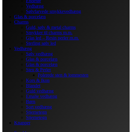
Enderør
Vedhæng
Sølvfarvede smykkevedhæng
Glas & porcelæn
Charms
Guld, sølv & metal charms
Smykker til charms m.m.
Glas led – Resin perler m.m.
Sterling sølv led
Vedhæng
Sølv vedhæng
Glas & porcelæn
Glas & porcelæn
Sten & Perler
Polerede sten & lommesten
Kors & Ikon
Blandet
Guld vedhæng
Emalje vedhæng
Børn
Sort vedhæng
Stjernetegn
Stjernetegn
Knapper