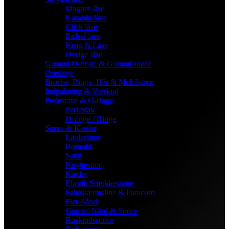
Magnet låse
Karabin låse
Click låse
Bidsel låse
Krog & Låse
Øvrige låse
Gummi O-ringe & Gummi snøre
Øreringe
Broche, Ringe, Hår & Mobilstrop
Indpakning & Værktøj
Perlestave & O-ringe
Perlestav
O-ringe / Ringe
Snøre & Kæder
Lædersnor
Bomuld
Satin
Knyttesnor
Kæder
Elastik Smykkesnøre
Faldskærmsline & Paracord
Flet Bånd
Gummi bånd & Snøre
Ruskindssnøre