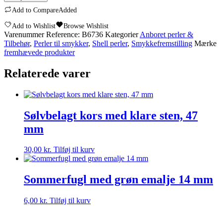
Add to Compare
Added
Add to Wishlist
Browse Wishlist
Varenummer
Reference: B6736
Kategorier
Anboret perler &
Tilbehør
,
Perler til smykker
,
Shell perler
,
Smykkefremstilling
Mærke
fremhævede produkter
Relaterede varer
Sølvbelagt kors med klare sten, 47
mm
30,00
kr.
Tilføj til kurv
Sommerfugl med grøn emalje 14 mm
6,00
kr.
Tilføj til kurv