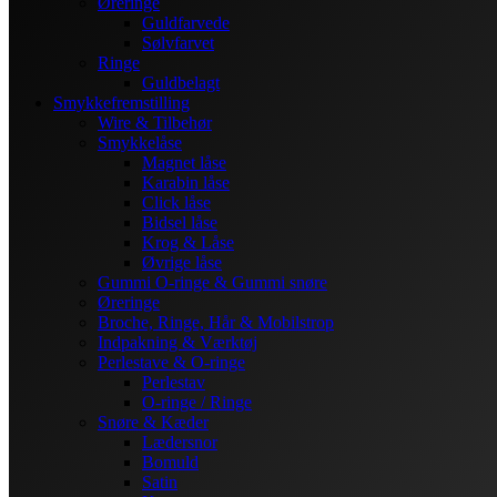
Øreringe
Guldfarvede
Sølvfarvet
Ringe
Guldbelagt
Smykkefremstilling
Wire & Tilbehør
Smykkelåse
Magnet låse
Karabin låse
Click låse
Bidsel låse
Krog & Låse
Øvrige låse
Gummi O-ringe & Gummi snøre
Øreringe
Broche, Ringe, Hår & Mobilstrop
Indpakning & Værktøj
Perlestave & O-ringe
Perlestav
O-ringe / Ringe
Snøre & Kæder
Lædersnor
Bomuld
Satin