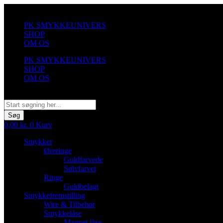
Videre
til
PK SMYKKEUNIVERS
indhold
SHOP
OM OS
PK SMYKKEUNIVERS
SHOP
OM OS
Søg
Søg
0,00
kr.
0
Kurv
Smykker
Øreringe
Guldfarvede
Sølvfarvet
Ringe
Guldbelagt
Smykkefremstilling
Wire & Tilbehør
Smykkelåse
Magnet låse