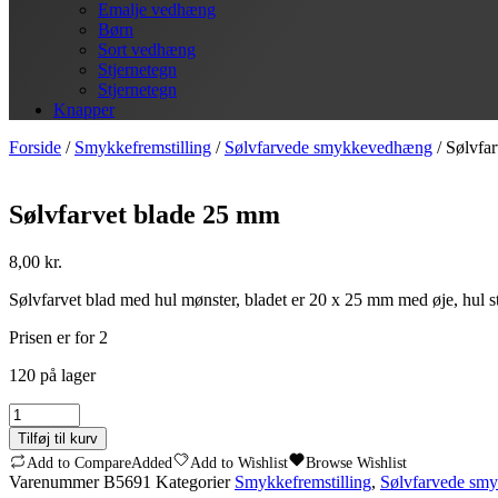
Emalje vedhæng
Børn
Sort vedhæng
Stjernetegn
Stjernetegn
Knapper
Forside
/
Smykkefremstilling
/
Sølvfarvede smykkevedhæng
/ Sølvfa
Sølvfarvet blade 25 mm
8,00
kr.
Sølvfarvet blad med hul mønster, bladet er 20 x 25 mm med øje, hul s
Prisen er for 2
120 på lager
Sølvfarvet
blade
Tilføj til kurv
25
Add to Compare
Added
Add to Wishlist
Browse Wishlist
mm
Varenummer
B5691
Kategorier
Smykkefremstilling
,
Sølvfarvede sm
antal