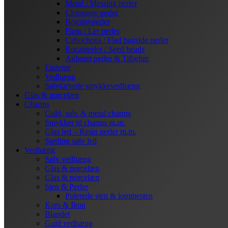
Metal / Messing perler
Cloisonne perler
Bogstavperler
Fimo / Ler perler
Cabochons / Flad bagside perler
Rocaiperler / Seed beads
Anboret perler & Tilbehør
Enderør
Vedhæng
Sølvfarvede smykkevedhæng
Glas & porcelæn
Charms
Guld, sølv & metal charms
Smykker til charms m.m.
Glas led – Resin perler m.m.
Sterling sølv led
Vedhæng
Sølv vedhæng
Glas & porcelæn
Glas & porcelæn
Sten & Perler
Polerede sten & lommesten
Kors & Ikon
Blandet
Guld vedhæng