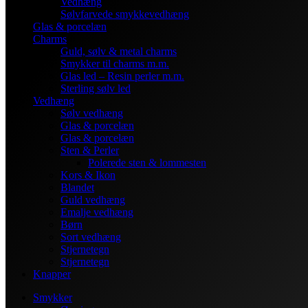
Vedhæng
Sølvfarvede smykkevedhæng
Glas & porcelæn
Charms
Guld, sølv & metal charms
Smykker til charms m.m.
Glas led – Resin perler m.m.
Sterling sølv led
Vedhæng
Sølv vedhæng
Glas & porcelæn
Glas & porcelæn
Sten & Perler
Polerede sten & lommesten
Kors & Ikon
Blandet
Guld vedhæng
Emalje vedhæng
Børn
Sort vedhæng
Stjernetegn
Stjernetegn
Knapper
Smykker