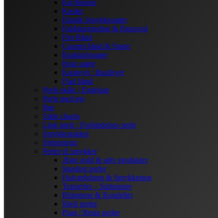
Knyttesnor
Kæder
Elastik Smykkesnøre
Faldskærmsline & Paracord
Flet Bånd
Gummi bånd & Snøre
Ruskindssnøre
Bola snøre
Kantsyet / Randsyet
Flad bånd
Perle skåle / Endekap
Perle med øje
Rør
Slide charm
Link perle / Forbindelses perle
Smykkepakker
Stjernetegn
Perler til smykker
Ægte guld & sølv produkter
Stardust perler
Halvædelsten & Smykkesten
Træperler – Suttesnore
Rhinstene & Rondeller
Shell perler
Plast / Resin perler