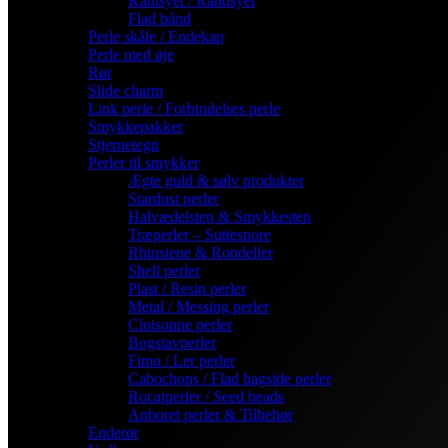
Kantsyet / Randsyet
Flad bånd
Perle skåle / Endekap
Perle med øje
Rør
Slide charm
Link perle / Forbindelses perle
Smykkepakker
Stjernetegn
Perler til smykker
Ægte guld & sølv produkter
Stardust perler
Halvædelsten & Smykkesten
Træperler – Suttesnore
Rhinstene & Rondeller
Shell perler
Plast / Resin perler
Metal / Messing perler
Cloisonne perler
Bogstavperler
Fimo / Ler perler
Cabochons / Flad bagside perler
Rocaiperler / Seed beads
Anboret perler & Tilbehør
Enderør