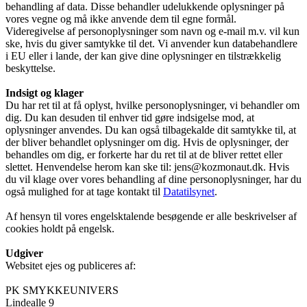
behandling af data. Disse behandler udelukkende oplysninger på
vores vegne og må ikke anvende dem til egne formål.
Videregivelse af personoplysninger som navn og e-mail m.v. vil kun
ske, hvis du giver samtykke til det. Vi anvender kun databehandlere
i EU eller i lande, der kan give dine oplysninger en tilstrækkelig
beskyttelse.
Indsigt og klager
Du har ret til at få oplyst, hvilke personoplysninger, vi behandler om
dig. Du kan desuden til enhver tid gøre indsigelse mod, at
oplysninger anvendes. Du kan også tilbagekalde dit samtykke til, at
der bliver behandlet oplysninger om dig. Hvis de oplysninger, der
behandles om dig, er forkerte har du ret til at de bliver rettet eller
slettet. Henvendelse herom kan ske til: jens@kozmonaut.dk. Hvis
du vil klage over vores behandling af dine personoplysninger, har du
også mulighed for at tage kontakt til
Datatilsynet
.
Af hensyn til vores engelsktalende besøgende er alle beskrivelser af
cookies holdt på engelsk.
Udgiver
Websitet ejes og publiceres af:
PK SMYKKEUNIVERS
Lindealle 9