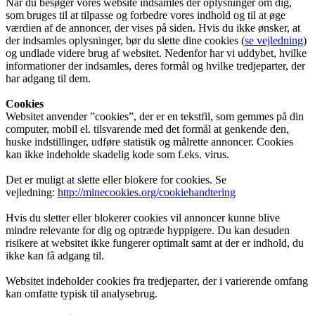
Når du besøger vores website indsamles der oplysninger om dig,
som bruges til at tilpasse og forbedre vores indhold og til at øge
værdien af de annoncer, der vises på siden. Hvis du ikke ønsker, at
der indsamles oplysninger, bør du slette dine cookies (
se vejledning
)
og undlade videre brug af websitet. Nedenfor har vi uddybet, hvilke
informationer der indsamles, deres formål og hvilke tredjeparter, der
har adgang til dem.
Cookies
Websitet anvender ”cookies”, der er en tekstfil, som gemmes på din
computer, mobil el. tilsvarende med det formål at genkende den,
huske indstillinger, udføre statistik og målrette annoncer. Cookies
kan ikke indeholde skadelig kode som f.eks. virus.
Det er muligt at slette eller blokere for cookies. Se
vejledning:
http://minecookies.org/cookiehandtering
Hvis du sletter eller blokerer cookies vil annoncer kunne blive
mindre relevante for dig og optræde hyppigere. Du kan desuden
risikere at websitet ikke fungerer optimalt samt at der er indhold, du
ikke kan få adgang til.
Websitet indeholder cookies fra tredjeparter, der i varierende omfang
kan omfatte typisk til analysebrug.