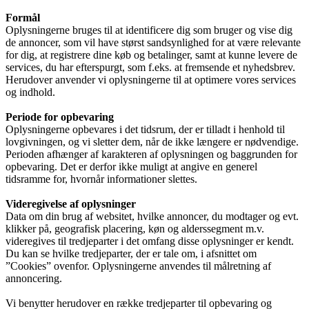
Formål
Oplysningerne bruges til at identificere dig som bruger og vise dig
de annoncer, som vil have størst sandsynlighed for at være relevante
for dig, at registrere dine køb og betalinger, samt at kunne levere de
services, du har efterspurgt, som f.eks. at fremsende et nyhedsbrev.
Herudover anvender vi oplysningerne til at optimere vores services
og indhold.
Periode for opbevaring
Oplysningerne opbevares i det tidsrum, der er tilladt i henhold til
lovgivningen, og vi sletter dem, når de ikke længere er nødvendige.
Perioden afhænger af karakteren af oplysningen og baggrunden for
opbevaring. Det er derfor ikke muligt at angive en generel
tidsramme for, hvornår informationer slettes.
Videregivelse af oplysninger
Data om din brug af websitet, hvilke annoncer, du modtager og evt.
klikker på, geografisk placering, køn og alderssegment m.v.
videregives til tredjeparter i det omfang disse oplysninger er kendt.
Du kan se hvilke tredjeparter, der er tale om, i afsnittet om
”Cookies” ovenfor. Oplysningerne anvendes til målretning af
annoncering.
Vi benytter herudover en række tredjeparter til opbevaring og