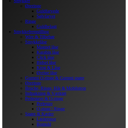
Smykker
Øreringe
Guldfarvede
Sølvfarvet
Ringe
Guldbelagt
Smykkefremstilling
Wire & Tilbehør
Smykkelåse
Magnet låse
Karabin låse
Click låse
Bidsel låse
Krog & Låse
Øvrige låse
Gummi O-ringe & Gummi snøre
Øreringe
Broche, Ringe, Hår & Mobilstrop
Indpakning & Værktøj
Perlestave & O-ringe
Perlestav
O-ringe / Ringe
Snøre & Kæder
Lædersnor
Bomuld