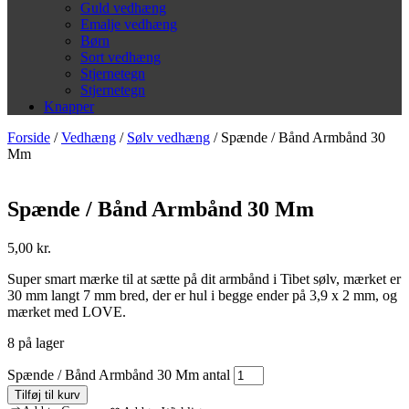
Guld vedhæng
Emalje vedhæng
Børn
Sort vedhæng
Stjernetegn
Stjernetegn
Knapper
Forside
/
Vedhæng
/
Sølv vedhæng
/ Spænde / Bånd Armbånd 30
Mm
Spænde / Bånd Armbånd 30 Mm
5,00
kr.
Super smart mærke til at sætte på dit armbånd i Tibet sølv, mærket er
30 mm langt 7 mm bred, der er hul i begge ender på 3,9 x 2 mm, og
mærket med LOVE.
8 på lager
Spænde / Bånd Armbånd 30 Mm antal
Tilføj til kurv