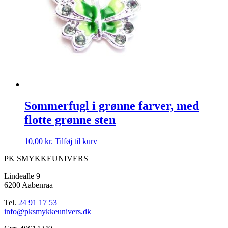
Sommerfugl i grønne farver, med
flotte grønne sten
10,00
kr.
Tilføj til kurv
PK SMYKKEUNIVERS
Lindealle 9
6200 Aabenraa
Tel.
24 91 17 53
info@pksmykkeunivers.dk