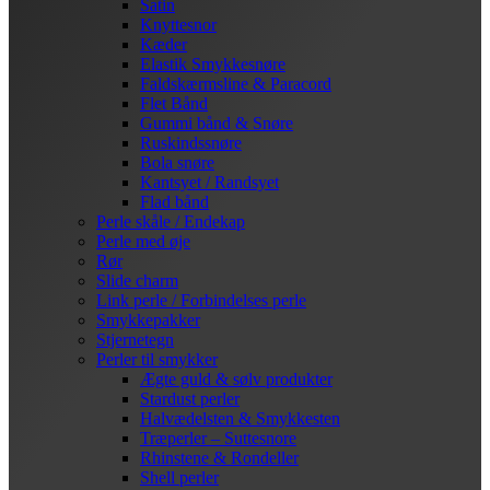
Satin
Knyttesnor
Kæder
Elastik Smykkesnøre
Faldskærmsline & Paracord
Flet Bånd
Gummi bånd & Snøre
Ruskindssnøre
Bola snøre
Kantsyet / Randsyet
Flad bånd
Perle skåle / Endekap
Perle med øje
Rør
Slide charm
Link perle / Forbindelses perle
Smykkepakker
Stjernetegn
Perler til smykker
Ægte guld & sølv produkter
Stardust perler
Halvædelsten & Smykkesten
Træperler – Suttesnore
Rhinstene & Rondeller
Shell perler