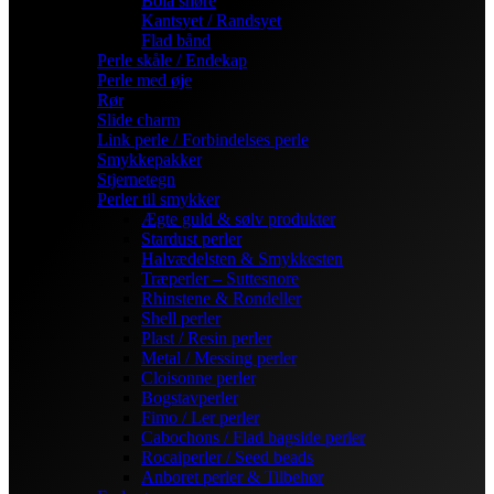
Bola snøre
Kantsyet / Randsyet
Flad bånd
Perle skåle / Endekap
Perle med øje
Rør
Slide charm
Link perle / Forbindelses perle
Smykkepakker
Stjernetegn
Perler til smykker
Ægte guld & sølv produkter
Stardust perler
Halvædelsten & Smykkesten
Træperler – Suttesnore
Rhinstene & Rondeller
Shell perler
Plast / Resin perler
Metal / Messing perler
Cloisonne perler
Bogstavperler
Fimo / Ler perler
Cabochons / Flad bagside perler
Rocaiperler / Seed beads
Anboret perler & Tilbehør