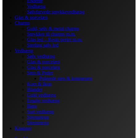
Enderør
Vedhæng
Sølvfarvede smykkevedhæng
Glas & porcelæn
Charms
Guld, sølv & metal charms
Smykker til charms m.m.
Glas led – Resin perler m.m.
Sterling sølv led
Vedhæng
Sølv vedhæng
Glas & porcelæn
Glas & porcelæn
Sten & Perler
Polerede sten & lommesten
Kors & Ikon
Blandet
Guld vedhæng
Emalje vedhæng
Børn
Sort vedhæng
Stjernetegn
Stjernetegn
Knapper