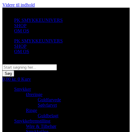
Videre til indhold
PK SMYKKEUNIVERS
SHOP
OM OS
PK SMYKKEUNIVERS
SHOP
OM OS
Søg
Søg
0,00
kr.
0
Kurv
Smykker
Øreringe
Guldfarvede
Sølvfarvet
Ringe
Guldbelagt
Smykkefremstilling
Wire & Tilbehør
Smykkelåse