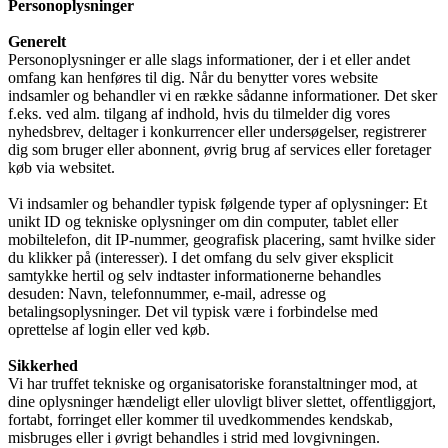
Personoplysninger
Generelt
Personoplysninger er alle slags informationer, der i et eller andet
omfang kan henføres til dig. Når du benytter vores website
indsamler og behandler vi en række sådanne informationer. Det sker
f.eks. ved alm. tilgang af indhold, hvis du tilmelder dig vores
nyhedsbrev, deltager i konkurrencer eller undersøgelser, registrerer
dig som bruger eller abonnent, øvrig brug af services eller foretager
køb via websitet.
Vi indsamler og behandler typisk følgende typer af oplysninger: Et
unikt ID og tekniske oplysninger om din computer, tablet eller
mobiltelefon, dit IP-nummer, geografisk placering, samt hvilke sider
du klikker på (interesser). I det omfang du selv giver eksplicit
samtykke hertil og selv indtaster informationerne behandles
desuden: Navn, telefonnummer, e-mail, adresse og
betalingsoplysninger. Det vil typisk være i forbindelse med
oprettelse af login eller ved køb.
Sikkerhed
Vi har truffet tekniske og organisatoriske foranstaltninger mod, at
dine oplysninger hændeligt eller ulovligt bliver slettet, offentliggjort,
fortabt, forringet eller kommer til uvedkommendes kendskab,
misbruges eller i øvrigt behandles i strid med lovgivningen.