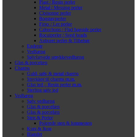
Plast / Resin perler
Metal / Messing perler
Cloisonne perler
Bogstavperler
Fimo / Ler perler
Cabochons / Flad bagside perler
Rocaiperler / Seed beads
Anboret perler & Tilbehør
Enderør
Vedhæng
Sølvfarvede smykkevedhæng
Glas & porcelæn
Charms
Guld, sølv & metal charms
Smykker til charms m.m.
Glas led – Resin perler m.m.
Sterling sølv led
Vedhæng
Sølv vedhæng
Glas & porcelæn
Glas & porcelæn
Sten & Perler
Polerede sten & lommesten
Kors & Ikon
Blandet