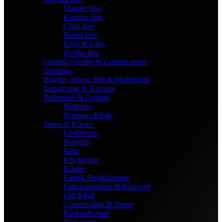
Magnet låse
Karabin låse
Click låse
Bidsel låse
Krog & Låse
Øvrige låse
Gummi O-ringe & Gummi snøre
Øreringe
Broche, Ringe, Hår & Mobilstrop
Indpakning & Værktøj
Perlestave & O-ringe
Perlestav
O-ringe / Ringe
Snøre & Kæder
Lædersnor
Bomuld
Satin
Knyttesnor
Kæder
Elastik Smykkesnøre
Faldskærmsline & Paracord
Flet Bånd
Gummi bånd & Snøre
Ruskindssnøre