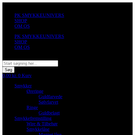
Videre
til
PK SMYKKEUNIVERS
indhold
SHOP
OM OS
PK SMYKKEUNIVERS
SHOP
OM OS
Søg
Søg
0,00
kr.
0
Kurv
Smykker
Øreringe
Guldfarvede
Sølvfarvet
Ringe
Guldbelagt
Smykkefremstilling
Wire & Tilbehør
Smykkelåse
Magnet låse