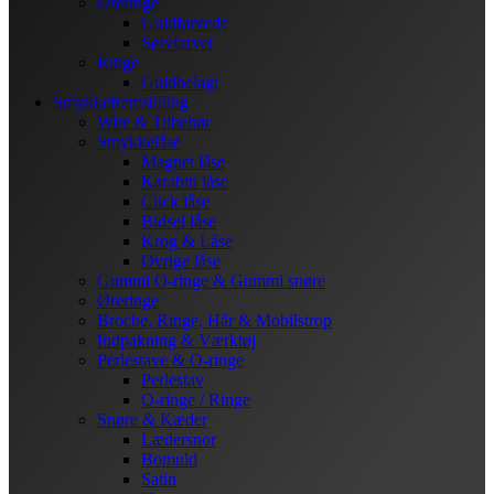
Øreringe
Guldfarvede
Sølvfarvet
Ringe
Guldbelagt
Smykkefremstilling
Wire & Tilbehør
Smykkelåse
Magnet låse
Karabin låse
Click låse
Bidsel låse
Krog & Låse
Øvrige låse
Gummi O-ringe & Gummi snøre
Øreringe
Broche, Ringe, Hår & Mobilstrop
Indpakning & Værktøj
Perlestave & O-ringe
Perlestav
O-ringe / Ringe
Snøre & Kæder
Lædersnor
Bomuld
Satin