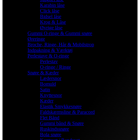
Karabin låse
Click låse
Bidsel låse
Krog & Låse
Øvrige låse
Gummi O-ringe & Gummi snøre
Øreringe
Broche, Ringe, Hår & Mobilstrop
Indpakning & Værktøj
Perlestave & O-ringe
Perlestav
O-ringe / Ringe
Snøre & Kæder
Lædersnor
Bomuld
Satin
Knyttesnor
Kæder
Elastik Smykkesnøre
Faldskærmsline & Paracord
Flet Bånd
Gummi bånd & Snøre
Ruskindssnøre
Bola snøre