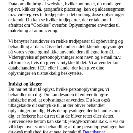
Data om din brug af websitet, hvilke annoncer, du modtager
og evt. klikker på, geografisk placering, køn og alderssegment
m.v. videregives til tredjeparter i det omfang disse oplysninger
er kendt. Du kan se hvilke tredjeparter, der er tale om, i
afsnittet om ”Cookies” ovenfor. Oplysningerne anvendes til
målretning af annoncering.
Vi benytter herudover en række tredjeparter til opbevaring og
behandling af data. Disse behandler udelukkende oplysninger
på vores vegne og må ikke anvende dem til egne formål.
Videregivelse af personoplysninger som navn og e-mail m.v.
vil kun ske, hvis du giver samtykke til det. Vi anvender kun
databehandlere i EU eller i lande, der kan give dine
oplysninger en tilstrækkelig beskyttelse.
Indsigt og klager
Du har ret til at få oplyst, hvilke personoplysninger, vi
behandler om dig. Du kan desuden til enhver tid gøre
indsigelse mod, at oplysninger anvendes. Du kan også
tilbagekalde dit samtykke til, at der bliver behandlet
oplysninger om dig. Hvis de oplysninger, der behandles om
dig, er forkerte har du ret til at de bliver rettet eller slettet.
Henvendelse herom kan ske til: jens@kozmonaut.dk. Hvis du
vil klage over vores behandling af dine personoplysninger, har
du også mulighed for at tage kontakt til
Datatilsynet
.