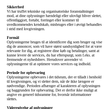
Sikkerhed
Vi har truffet tekniske og organisatoriske foranstaltninger
mod, at dine oplysninger hændeligt eller ulovligt bliver slettet,
offentliggjort, fortabt, forringet eller kommer til
uvedkommendes kendskab, misbruges eller i øvrigt behandles
i strid med lovgivningen.
Formål
Oplysningerne bruges til at identificere dig som bruger og vise
dig de annoncer, som vil have størst sandsynlighed for at være
relevante for dig, at registrere dine køb og betalinger, samt at
kunne levere de services, du har efterspurgt, som f.eks. at
fremsende et nyhedsbrev. Herudover anvender vi
oplysningerne til at optimere vores services og indhold.
Periode for opbevaring
Oplysningerne opbevares i det tidsrum, der er tilladt i henhold
til lovgivningen, og vi sletter dem, når de ikke længere er
nødvendige. Perioden afhænger af karakteren af oplysningen
og baggrunden for opbevaring. Det er derfor ikke muligt at
angive en generel tidsramme for, hvornår informationer
slettes.
Videregivelse af oplysninger