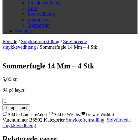
Emalje vedhæng
Børn
Sort vedhæng
Stjernetegn
Stjernetegn
Knapper
Forside
/
Smykkefremstilling
/
Sølvfarvede
smykkevedhæng
/ Sommerfugle 14 Mm – 4 Stk
Sommerfugle 14 Mm – 4 Stk
5,00
kr.
84 på lager
Sommerfugle
14
Tilføj til kurv
Mm
Add to Compare
Added
Add to Wishlist
Browse Wishlist
-
Varenummer
B5592
Kategorier
Smykkefremstilling
,
Sølvfarvede
4
smykkevedhæng
Stk
antal
Relaterede varer