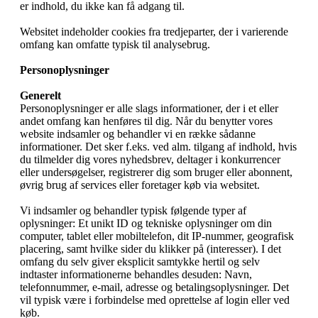
er indhold, du ikke kan få adgang til.
Websitet indeholder cookies fra tredjeparter, der i varierende
omfang kan omfatte typisk til analysebrug.
Personoplysninger
Generelt
Personoplysninger er alle slags informationer, der i et eller
andet omfang kan henføres til dig. Når du benytter vores
website indsamler og behandler vi en række sådanne
informationer. Det sker f.eks. ved alm. tilgang af indhold, hvis
du tilmelder dig vores nyhedsbrev, deltager i konkurrencer
eller undersøgelser, registrerer dig som bruger eller abonnent,
øvrig brug af services eller foretager køb via websitet.
Vi indsamler og behandler typisk følgende typer af
oplysninger: Et unikt ID og tekniske oplysninger om din
computer, tablet eller mobiltelefon, dit IP-nummer, geografisk
placering, samt hvilke sider du klikker på (interesser). I det
omfang du selv giver eksplicit samtykke hertil og selv
indtaster informationerne behandles desuden: Navn,
telefonnummer, e-mail, adresse og betalingsoplysninger. Det
vil typisk være i forbindelse med oprettelse af login eller ved
køb.