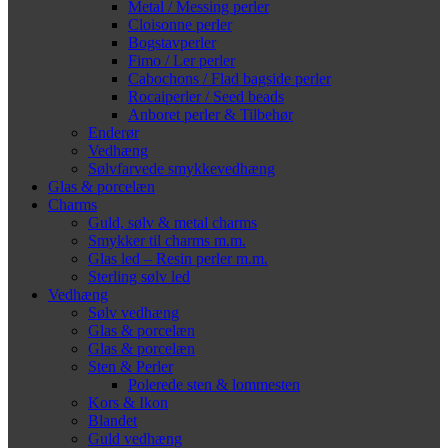
Metal / Messing perler
Cloisonne perler
Bogstavperler
Fimo / Ler perler
Cabochons / Flad bagside perler
Rocaiperler / Seed beads
Anboret perler & Tilbehør
Enderør
Vedhæng
Sølvfarvede smykkevedhæng
Glas & porcelæn
Charms
Guld, sølv & metal charms
Smykker til charms m.m.
Glas led – Resin perler m.m.
Sterling sølv led
Vedhæng
Sølv vedhæng
Glas & porcelæn
Glas & porcelæn
Sten & Perler
Polerede sten & lommesten
Kors & Ikon
Blandet
Guld vedhæng