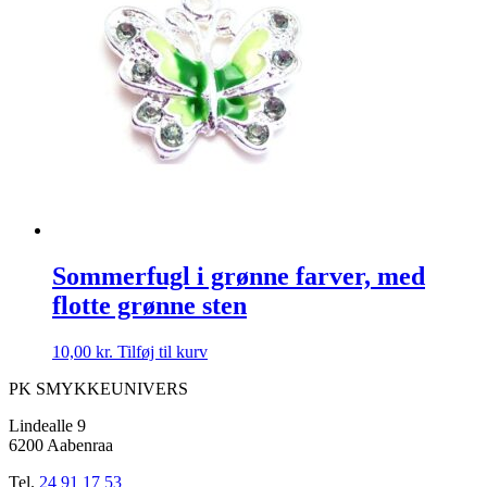
Sommerfugl i grønne farver, med
flotte grønne sten
10,00
kr.
Tilføj til kurv
PK SMYKKEUNIVERS
Lindealle 9
6200 Aabenraa
Tel.
24 91 17 53