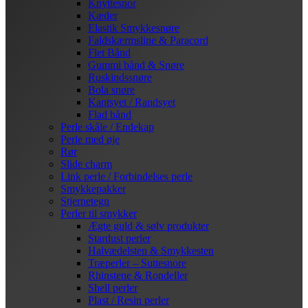
Knyttesnor
Kæder
Elastik Smykkesnøre
Faldskærmsline & Paracord
Flet Bånd
Gummi bånd & Snøre
Ruskindssnøre
Bola snøre
Kantsyet / Randsyet
Flad bånd
Perle skåle / Endekap
Perle med øje
Rør
Slide charm
Link perle / Forbindelses perle
Smykkepakker
Stjernetegn
Perler til smykker
Ægte guld & sølv produkter
Stardust perler
Halvædelsten & Smykkesten
Træperler – Suttesnore
Rhinstene & Rondeller
Shell perler
Plast / Resin perler