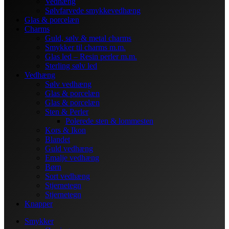
Vedhæng
Sølvfarvede smykkevedhæng
Glas & porcelæn
Charms
Guld, sølv & metal charms
Smykker til charms m.m.
Glas led – Resin perler m.m.
Sterling sølv led
Vedhæng
Sølv vedhæng
Glas & porcelæn
Glas & porcelæn
Sten & Perler
Polerede sten & lommesten
Kors & Ikon
Blandet
Guld vedhæng
Emalje vedhæng
Børn
Sort vedhæng
Stjernetegn
Stjernetegn
Knapper
Smykker