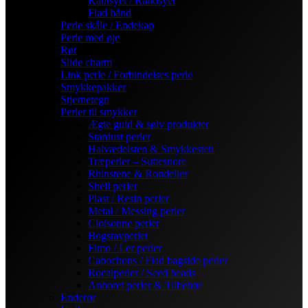
Kantsyet / Randsyet
Flad bånd
Perle skåle / Endekap
Perle med øje
Rør
Slide charm
Link perle / Forbindelses perle
Smykkepakker
Stjernetegn
Perler til smykker
Ægte guld & sølv produkter
Stardust perler
Halvædelsten & Smykkesten
Træperler – Suttesnore
Rhinstene & Rondeller
Shell perler
Plast / Resin perler
Metal / Messing perler
Cloisonne perler
Bogstavperler
Fimo / Ler perler
Cabochons / Flad bagside perler
Rocaiperler / Seed beads
Anboret perler & Tilbehør
Enderør