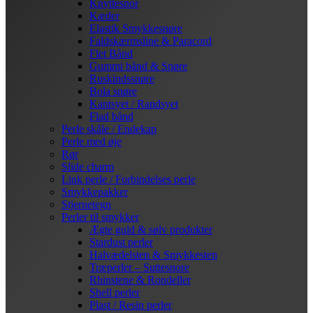
Knyttesnor
Kæder
Elastik Smykkesnøre
Faldskærmsline & Paracord
Flet Bånd
Gummi bånd & Snøre
Ruskindssnøre
Bola snøre
Kantsyet / Randsyet
Flad bånd
Perle skåle / Endekap
Perle med øje
Rør
Slide charm
Link perle / Forbindelses perle
Smykkepakker
Stjernetegn
Perler til smykker
Ægte guld & sølv produkter
Stardust perler
Halvædelsten & Smykkesten
Træperler – Suttesnore
Rhinstene & Rondeller
Shell perler
Plast / Resin perler