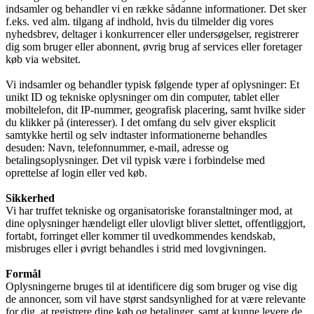
indsamler og behandler vi en række sådanne informationer. Det sker
f.eks. ved alm. tilgang af indhold, hvis du tilmelder dig vores
nyhedsbrev, deltager i konkurrencer eller undersøgelser, registrerer
dig som bruger eller abonnent, øvrig brug af services eller foretager
køb via websitet.
Vi indsamler og behandler typisk følgende typer af oplysninger: Et
unikt ID og tekniske oplysninger om din computer, tablet eller
mobiltelefon, dit IP-nummer, geografisk placering, samt hvilke sider
du klikker på (interesser). I det omfang du selv giver eksplicit
samtykke hertil og selv indtaster informationerne behandles
desuden: Navn, telefonnummer, e-mail, adresse og
betalingsoplysninger. Det vil typisk være i forbindelse med
oprettelse af login eller ved køb.
Sikkerhed
Vi har truffet tekniske og organisatoriske foranstaltninger mod, at
dine oplysninger hændeligt eller ulovligt bliver slettet, offentliggjort,
fortabt, forringet eller kommer til uvedkommendes kendskab,
misbruges eller i øvrigt behandles i strid med lovgivningen.
Formål
Oplysningerne bruges til at identificere dig som bruger og vise dig
de annoncer, som vil have størst sandsynlighed for at være relevante
for dig, at registrere dine køb og betalinger, samt at kunne levere de