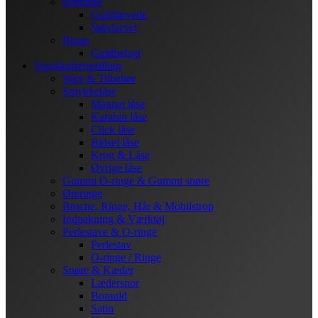
Øreringe
Guldfarvede
Sølvfarvet
Ringe
Guldbelagt
Smykkefremstilling
Wire & Tilbehør
Smykkelåse
Magnet låse
Karabin låse
Click låse
Bidsel låse
Krog & Låse
Øvrige låse
Gummi O-ringe & Gummi snøre
Øreringe
Broche, Ringe, Hår & Mobilstrop
Indpakning & Værktøj
Perlestave & O-ringe
Perlestav
O-ringe / Ringe
Snøre & Kæder
Lædersnor
Bomuld
Satin