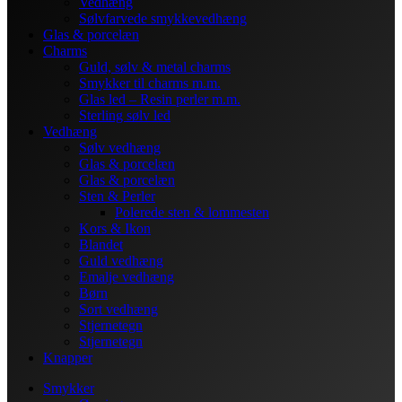
Vedhæng
Sølvfarvede smykkevedhæng
Glas & porcelæn
Charms
Guld, sølv & metal charms
Smykker til charms m.m.
Glas led – Resin perler m.m.
Sterling sølv led
Vedhæng
Sølv vedhæng
Glas & porcelæn
Glas & porcelæn
Sten & Perler
Polerede sten & lommesten
Kors & Ikon
Blandet
Guld vedhæng
Emalje vedhæng
Børn
Sort vedhæng
Stjernetegn
Stjernetegn
Knapper
Smykker