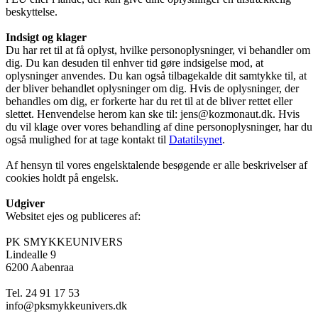
beskyttelse.
Indsigt og klager
Du har ret til at få oplyst, hvilke personoplysninger, vi behandler om
dig. Du kan desuden til enhver tid gøre indsigelse mod, at
oplysninger anvendes. Du kan også tilbagekalde dit samtykke til, at
der bliver behandlet oplysninger om dig. Hvis de oplysninger, der
behandles om dig, er forkerte har du ret til at de bliver rettet eller
slettet. Henvendelse herom kan ske til: jens@kozmonaut.dk. Hvis
du vil klage over vores behandling af dine personoplysninger, har du
også mulighed for at tage kontakt til
Datatilsynet
.
Af hensyn til vores engelsktalende besøgende er alle beskrivelser af
cookies holdt på engelsk.
Udgiver
Websitet ejes og publiceres af:
PK SMYKKEUNIVERS
Lindealle 9
6200 Aabenraa
Tel. 24 91 17 53
info@pksmykkeunivers.dk