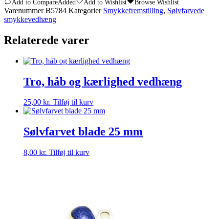
Add to Compare
Added
Add to Wishlist
Browse Wishlist
klare
Varenummer
B5784
Kategorier
Smykkefremstilling
,
Sølvfarvede
sten,
smykkevedhæng
47
mm
Relaterede varer
antal
Tro, håb og kærlighed vedhæng
25,00
kr.
Tilføj til kurv
Sølvfarvet blade 25 mm
8,00
kr.
Tilføj til kurv