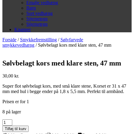
Emalje vedhæng
Børn
Sort vedhæng
Stjernetegn
Stjernetegn
Knapper
Forside
/
Smykkefremstilling
/
Sølvfarvede
smykkevedhæng
/ Sølvbelagt kors med klare sten, 47 mm
Sølvbelagt kors med klare sten, 47 mm
30,00
kr.
Super flot sølvbelagt kors, med små klare stene, Korset er 31 x 47
mm med hul i begge ender på 1,8 x 5,5 mm. Perfekt til armbånd.
Prisen er for 1
8 på lager
Sølvbelagt
kors
Tilføj til kurv
med