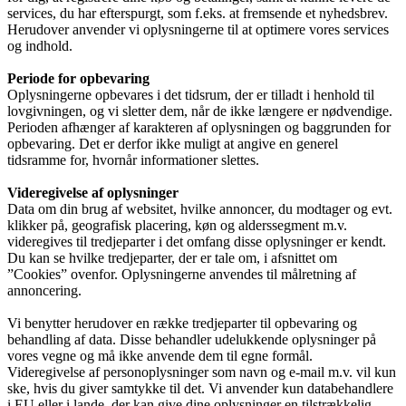
services, du har efterspurgt, som f.eks. at fremsende et nyhedsbrev.
Herudover anvender vi oplysningerne til at optimere vores services
og indhold.
Periode for opbevaring
Oplysningerne opbevares i det tidsrum, der er tilladt i henhold til
lovgivningen, og vi sletter dem, når de ikke længere er nødvendige.
Perioden afhænger af karakteren af oplysningen og baggrunden for
opbevaring. Det er derfor ikke muligt at angive en generel
tidsramme for, hvornår informationer slettes.
Videregivelse af oplysninger
Data om din brug af websitet, hvilke annoncer, du modtager og evt.
klikker på, geografisk placering, køn og alderssegment m.v.
videregives til tredjeparter i det omfang disse oplysninger er kendt.
Du kan se hvilke tredjeparter, der er tale om, i afsnittet om
”Cookies” ovenfor. Oplysningerne anvendes til målretning af
annoncering.
Vi benytter herudover en række tredjeparter til opbevaring og
behandling af data. Disse behandler udelukkende oplysninger på
vores vegne og må ikke anvende dem til egne formål.
Videregivelse af personoplysninger som navn og e-mail m.v. vil kun
ske, hvis du giver samtykke til det. Vi anvender kun databehandlere
i EU eller i lande, der kan give dine oplysninger en tilstrækkelig