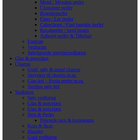
Metal / Messing perler
Cloisonne perler
Bogstavperler
Fimo / Ler perler
Cabochons / Flad bagside perler
Rocaiperler / Seed beads
Anboret perler & Tilbehør
Enderør
Vedhæng
Sølvfarvede smykkevedhæng
Glas & porcelæn
Charms
Guld, sølv & metal charms
Smykker til charms m.m.
Glas led – Resin perler m.m.
Sterling sølv led
Vedhæng
Sølv vedhæng
Glas & porcelæn
Glas & porcelæn
Sten & Perler
Polerede sten & lommesten
Kors & Ikon
Blandet
Guld vedhæng