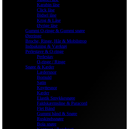
Karabin låse
Click låse
Bidsel låse
Krog & Låse
Øvrige låse
Gummi O-ringe & Gummi snøre
Øreringe
Broche, Ringe, Hår & Mobilstrop
Indpakning & Værktøj
Perlestave & O-ringe
Perlestav
O-ringe / Ringe
Snøre & Kæder
Lædersnor
Bomuld
Satin
Knyttesnor
Kæder
Elastik Smykkesnøre
Faldskærmsline & Paracord
Flet Bånd
Gummi bånd & Snøre
Ruskindssnøre
Bola snøre