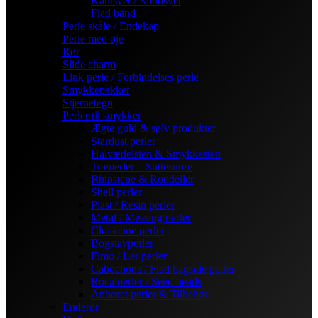
Kantsyet / Randsyet
Flad bånd
Perle skåle / Endekap
Perle med øje
Rør
Slide charm
Link perle / Forbindelses perle
Smykkepakker
Stjernetegn
Perler til smykker
Ægte guld & sølv produkter
Stardust perler
Halvædelsten & Smykkesten
Træperler – Suttesnore
Rhinstene & Rondeller
Shell perler
Plast / Resin perler
Metal / Messing perler
Cloisonne perler
Bogstavperler
Fimo / Ler perler
Cabochons / Flad bagside perler
Rocaiperler / Seed beads
Anboret perler & Tilbehør
Enderør