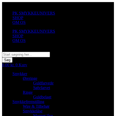
Videre
til
PK SMYKKEUNIVERS
indhold
SHOP
OM OS
PK SMYKKEUNIVERS
SHOP
OM OS
Søg
Søg
0,00
kr.
0
Kurv
Smykker
Øreringe
Guldfarvede
Sølvfarvet
Ringe
Guldbelagt
Smykkefremstilling
Wire & Tilbehør
Smykkelåse
Magnet låse