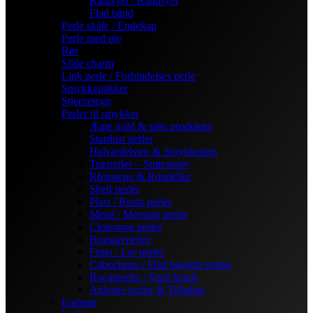
Kantsyet / Randsyet
Flad bånd
Perle skåle / Endekap
Perle med øje
Rør
Slide charm
Link perle / Forbindelses perle
Smykkepakker
Stjernetegn
Perler til smykker
Ægte guld & sølv produkter
Stardust perler
Halvædelsten & Smykkesten
Træperler – Suttesnore
Rhinstene & Rondeller
Shell perler
Plast / Resin perler
Metal / Messing perler
Cloisonne perler
Bogstavperler
Fimo / Ler perler
Cabochons / Flad bagside perler
Rocaiperler / Seed beads
Anboret perler & Tilbehør
Enderør