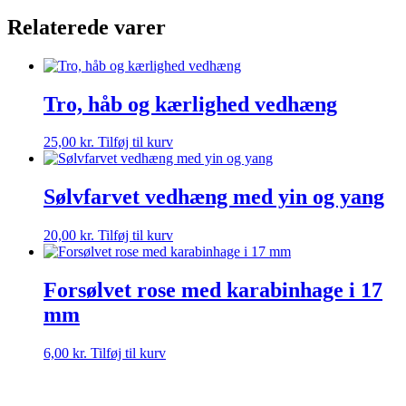
Grøn
Relaterede varer
-
4
Stk
antal
Tro, håb og kærlighed vedhæng
25,00
kr.
Tilføj til kurv
Sølvfarvet vedhæng med yin og yang
20,00
kr.
Tilføj til kurv
Forsølvet rose med karabinhage i 17
mm
6,00
kr.
Tilføj til kurv