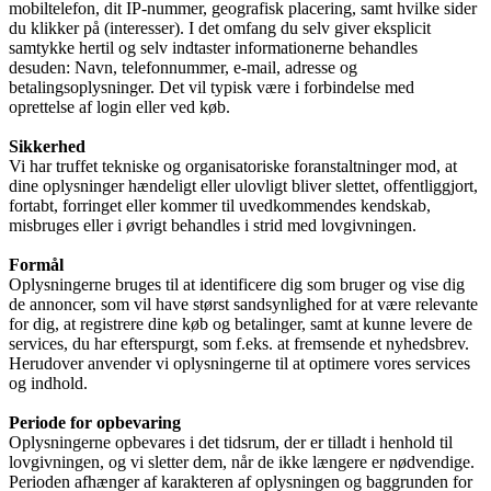
mobiltelefon, dit IP-nummer, geografisk placering, samt hvilke sider
du klikker på (interesser). I det omfang du selv giver eksplicit
samtykke hertil og selv indtaster informationerne behandles
desuden: Navn, telefonnummer, e-mail, adresse og
betalingsoplysninger. Det vil typisk være i forbindelse med
oprettelse af login eller ved køb.
Sikkerhed
Vi har truffet tekniske og organisatoriske foranstaltninger mod, at
dine oplysninger hændeligt eller ulovligt bliver slettet, offentliggjort,
fortabt, forringet eller kommer til uvedkommendes kendskab,
misbruges eller i øvrigt behandles i strid med lovgivningen.
Formål
Oplysningerne bruges til at identificere dig som bruger og vise dig
de annoncer, som vil have størst sandsynlighed for at være relevante
for dig, at registrere dine køb og betalinger, samt at kunne levere de
services, du har efterspurgt, som f.eks. at fremsende et nyhedsbrev.
Herudover anvender vi oplysningerne til at optimere vores services
og indhold.
Periode for opbevaring
Oplysningerne opbevares i det tidsrum, der er tilladt i henhold til
lovgivningen, og vi sletter dem, når de ikke længere er nødvendige.
Perioden afhænger af karakteren af oplysningen og baggrunden for