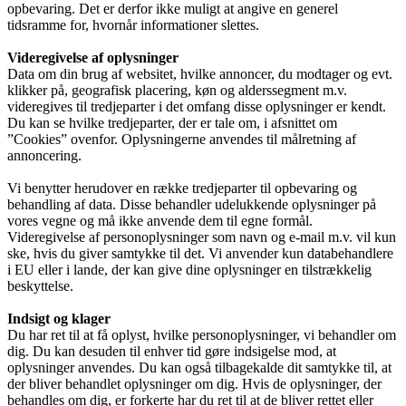
opbevaring. Det er derfor ikke muligt at angive en generel
tidsramme for, hvornår informationer slettes.
Videregivelse af oplysninger
Data om din brug af websitet, hvilke annoncer, du modtager og evt.
klikker på, geografisk placering, køn og alderssegment m.v.
videregives til tredjeparter i det omfang disse oplysninger er kendt.
Du kan se hvilke tredjeparter, der er tale om, i afsnittet om
”Cookies” ovenfor. Oplysningerne anvendes til målretning af
annoncering.
Vi benytter herudover en række tredjeparter til opbevaring og
behandling af data. Disse behandler udelukkende oplysninger på
vores vegne og må ikke anvende dem til egne formål.
Videregivelse af personoplysninger som navn og e-mail m.v. vil kun
ske, hvis du giver samtykke til det. Vi anvender kun databehandlere
i EU eller i lande, der kan give dine oplysninger en tilstrækkelig
beskyttelse.
Indsigt og klager
Du har ret til at få oplyst, hvilke personoplysninger, vi behandler om
dig. Du kan desuden til enhver tid gøre indsigelse mod, at
oplysninger anvendes. Du kan også tilbagekalde dit samtykke til, at
der bliver behandlet oplysninger om dig. Hvis de oplysninger, der
behandles om dig, er forkerte har du ret til at de bliver rettet eller