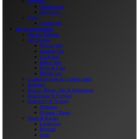
Øreringe
Guldfarvede
Sølvfarvet
Ringe
Guldbelagt
Smykkefremstilling
Wire & Tilbehør
Smykkelåse
Magnet låse
Karabin låse
Click låse
Bidsel låse
Krog & Låse
Øvrige låse
Gummi O-ringe & Gummi snøre
Øreringe
Broche, Ringe, Hår & Mobilstrop
Indpakning & Værktøj
Perlestave & O-ringe
Perlestav
O-ringe / Ringe
Snøre & Kæder
Lædersnor
Bomuld
Satin