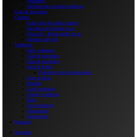
Vedhæng
Sølvfarvede smykkevedhæng
Glas & porcelæn
Charms
Guld, sølv & metal charms
Smykker til charms m.m.
Glas led – Resin perler m.m.
Sterling sølv led
Vedhæng
Sølv vedhæng
Glas & porcelæn
Glas & porcelæn
Sten & Perler
Polerede sten & lommesten
Kors & Ikon
Blandet
Guld vedhæng
Emalje vedhæng
Børn
Sort vedhæng
Stjernetegn
Stjernetegn
Knapper
Smykker