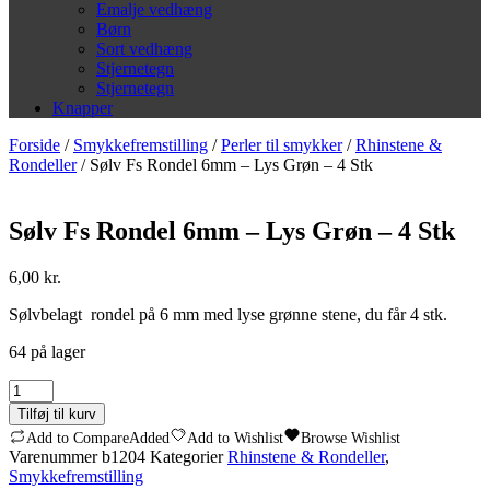
Emalje vedhæng
Børn
Sort vedhæng
Stjernetegn
Stjernetegn
Knapper
Forside
/
Smykkefremstilling
/
Perler til smykker
/
Rhinstene &
Rondeller
/ Sølv Fs Rondel 6mm – Lys Grøn – 4 Stk
Sølv Fs Rondel 6mm – Lys Grøn – 4 Stk
6,00
kr.
Sølvbelagt rondel på 6 mm med lyse grønne stene, du får 4 stk.
64 på lager
Sølv
Fs
Tilføj til kurv
Rondel
Add to Compare
Added
Add to Wishlist
Browse Wishlist
6mm
Varenummer
b1204
Kategorier
Rhinstene & Rondeller
,
-
Smykkefremstilling
Lys