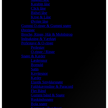
Karabin låse
Click låse
Bidsel låse
Krog & Låse
Øvrige låse
Gummi O-ringe & Gummi snøre
Øreringe
Broche, Ringe, Hår & Mobilstrop
Indpakning & Værktøj
Perlestave & O-ringe
Perlestav
O-ringe / Ringe
Snøre & Kæder
Lædersnor
Bomuld
Satin
Knyttesnor
Kæder
Elastik Smykkesnøre
Faldskærmsline & Paracord
Flet Bånd
Gummi bånd & Snøre
Ruskindssnøre
Bola snøre