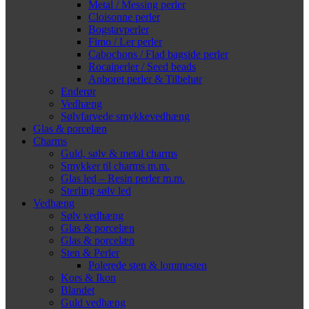
Metal / Messing perler
Cloisonne perler
Bogstavperler
Fimo / Ler perler
Cabochons / Flad bagside perler
Rocaiperler / Seed beads
Anboret perler & Tilbehør
Enderør
Vedhæng
Sølvfarvede smykkevedhæng
Glas & porcelæn
Charms
Guld, sølv & metal charms
Smykker til charms m.m.
Glas led – Resin perler m.m.
Sterling sølv led
Vedhæng
Sølv vedhæng
Glas & porcelæn
Glas & porcelæn
Sten & Perler
Polerede sten & lommesten
Kors & Ikon
Blandet
Guld vedhæng