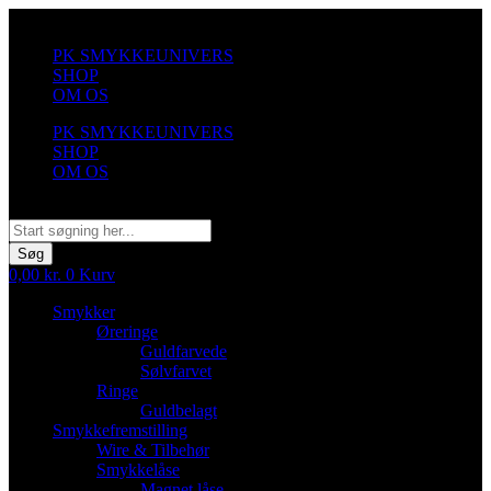
Videre
til
PK SMYKKEUNIVERS
indhold
SHOP
OM OS
PK SMYKKEUNIVERS
SHOP
OM OS
Søg
Søg
0,00
kr.
0
Kurv
Smykker
Øreringe
Guldfarvede
Sølvfarvet
Ringe
Guldbelagt
Smykkefremstilling
Wire & Tilbehør
Smykkelåse
Magnet låse