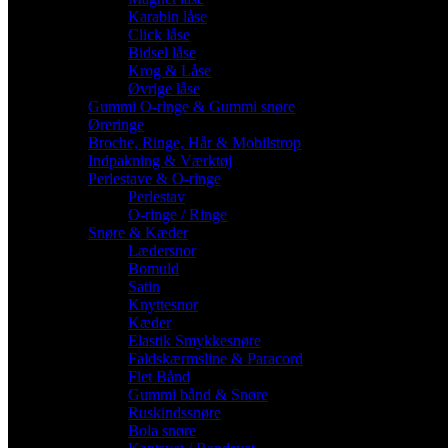
Karabin låse
Click låse
Bidsel låse
Krog & Låse
Øvrige låse
Gummi O-ringe & Gummi snøre
Øreringe
Broche, Ringe, Hår & Mobilstrop
Indpakning & Værktøj
Perlestave & O-ringe
Perlestav
O-ringe / Ringe
Snøre & Kæder
Lædersnor
Bomuld
Satin
Knyttesnor
Kæder
Elastik Smykkesnøre
Faldskærmsline & Paracord
Flet Bånd
Gummi bånd & Snøre
Ruskindssnøre
Bola snøre