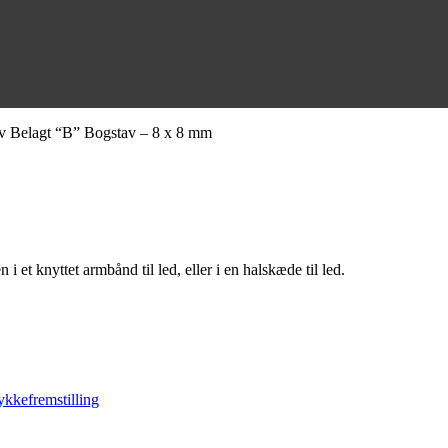
v Belagt “B” Bogstav – 8 x 8 mm
et knyttet armbånd til led, eller i en halskæde til led.
kkefremstilling