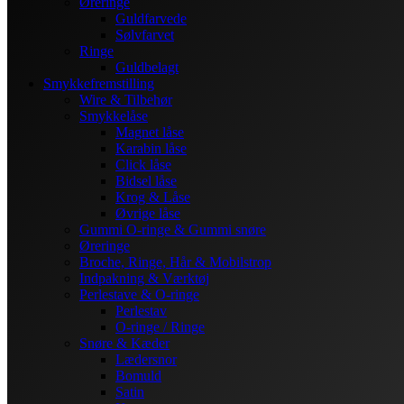
Øreringe
Guldfarvede
Sølvfarvet
Ringe
Guldbelagt
Smykkefremstilling
Wire & Tilbehør
Smykkelåse
Magnet låse
Karabin låse
Click låse
Bidsel låse
Krog & Låse
Øvrige låse
Gummi O-ringe & Gummi snøre
Øreringe
Broche, Ringe, Hår & Mobilstrop
Indpakning & Værktøj
Perlestave & O-ringe
Perlestav
O-ringe / Ringe
Snøre & Kæder
Lædersnor
Bomuld
Satin