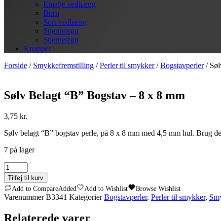
Emalje vedhæng
Børn
Sort vedhæng
Stjernetegn
Stjernetegn
Knapper
Forside
/
Smykkefremstilling
/
Perler til smykker
/
Bogstavperler
/ Søl
Sølv Belagt “B” Bogstav – 8 x 8 mm
3,75
kr.
Sølv belagt “B” bogstav perle, på 8 x 8 mm med 4,5 mm hul. Brug den i 
7 på lager
Sølv
Belagt
Tilføj til kurv
"B"
Add to Compare
Added
Add to Wishlist
Browse Wishlist
Bogstav
Varenummer
B3341
Kategorier
Bogstavperler
,
Perler til smykker
,
Smy
-
8
Relaterede varer
x