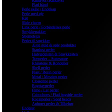
Kantsyet / Randsyet
Flad bånd
Perle skåle / Endekap
Perle med øje
Rør
Slide charm
Link perle / Forbindelses perle
Smykkepakker
Stjernetegn
Perler til smykker
Ægte guld & sølv produkter
Stardust perler
Halvædelsten & Smykkesten
Træperler – Suttesnore
Rhinstene & Rondeller
Shell perler
Plast / Resin perler
Metal / Messing perler
Cloisonne perler
Bogstavperler
Fimo / Ler perler
Cabochons / Flad bagside perler
Rocaiperler / Seed beads
Anboret perler & Tilbehør
Enderør