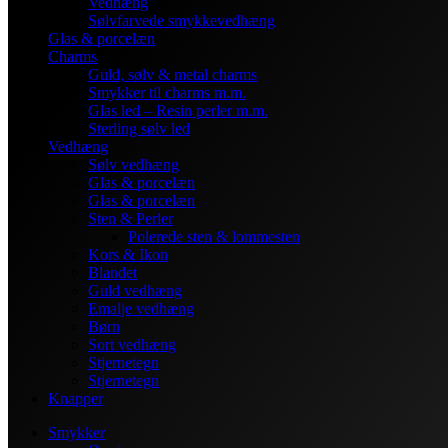
Vedhæng
Sølvfarvede smykkevedhæng
Glas & porcelæn
Charms
Guld, sølv & metal charms
Smykker til charms m.m.
Glas led – Resin perler m.m.
Sterling sølv led
Vedhæng
Sølv vedhæng
Glas & porcelæn
Glas & porcelæn
Sten & Perler
Polerede sten & lommesten
Kors & Ikon
Blandet
Guld vedhæng
Emalje vedhæng
Børn
Sort vedhæng
Stjernetegn
Stjernetegn
Knapper
Smykker