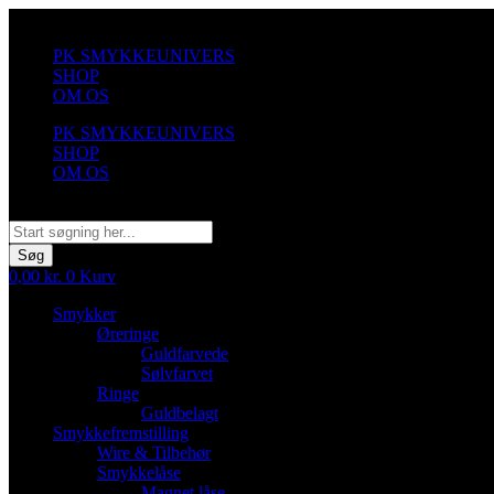
Videre
til
PK SMYKKEUNIVERS
indhold
SHOP
OM OS
PK SMYKKEUNIVERS
SHOP
OM OS
Søg
Søg
0,00
kr.
0
Kurv
Smykker
Øreringe
Guldfarvede
Sølvfarvet
Ringe
Guldbelagt
Smykkefremstilling
Wire & Tilbehør
Smykkelåse
Magnet låse