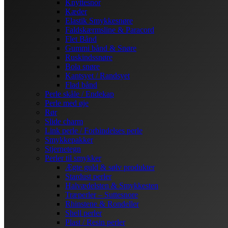
Knyttesnor
Kæder
Elastik Smykkesnøre
Faldskærmsline & Paracord
Flet Bånd
Gummi bånd & Snøre
Ruskindssnøre
Bola snøre
Kantsyet / Randsyet
Flad bånd
Perle skåle / Endekap
Perle med øje
Rør
Slide charm
Link perle / Forbindelses perle
Smykkepakker
Stjernetegn
Perler til smykker
Ægte guld & sølv produkter
Stardust perler
Halvædelsten & Smykkesten
Træperler – Suttesnore
Rhinstene & Rondeller
Shell perler
Plast / Resin perler