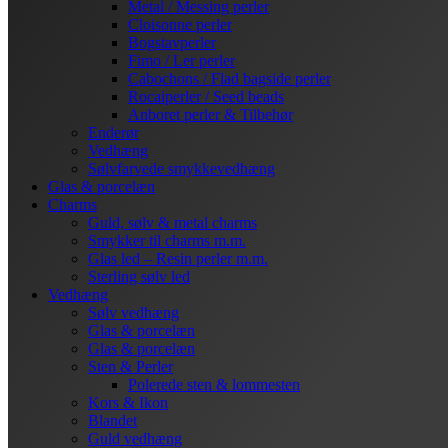
Metal / Messing perler
Cloisonne perler
Bogstavperler
Fimo / Ler perler
Cabochons / Flad bagside perler
Rocaiperler / Seed beads
Anboret perler & Tilbehør
Enderør
Vedhæng
Sølvfarvede smykkevedhæng
Glas & porcelæn
Charms
Guld, sølv & metal charms
Smykker til charms m.m.
Glas led – Resin perler m.m.
Sterling sølv led
Vedhæng
Sølv vedhæng
Glas & porcelæn
Glas & porcelæn
Sten & Perler
Polerede sten & lommesten
Kors & Ikon
Blandet
Guld vedhæng