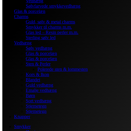
Vedhæng
Sølvfarvede smykkevedhæng
Glas & porcelæn
Charms
Guld, sølv & metal charms
Smykker til charms m.m.
Glas led – Resin perler m.m.
Sterling sølv led
Vedhæng
Sølv vedhæng
Glas & porcelæn
Glas & porcelæn
Sten & Perler
Polerede sten & lommesten
Kors & Ikon
Blandet
Guld vedhæng
Emalje vedhæng
Børn
Sort vedhæng
Stjernetegn
Stjernetegn
Knapper
Smykker