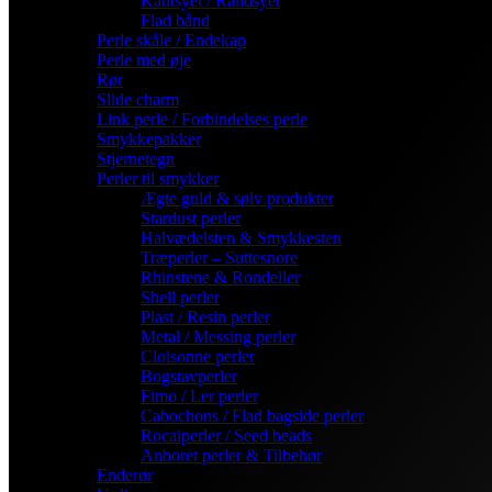
Kantsyet / Randsyet
Flad bånd
Perle skåle / Endekap
Perle med øje
Rør
Slide charm
Link perle / Forbindelses perle
Smykkepakker
Stjernetegn
Perler til smykker
Ægte guld & sølv produkter
Stardust perler
Halvædelsten & Smykkesten
Træperler – Suttesnore
Rhinstene & Rondeller
Shell perler
Plast / Resin perler
Metal / Messing perler
Cloisonne perler
Bogstavperler
Fimo / Ler perler
Cabochons / Flad bagside perler
Rocaiperler / Seed beads
Anboret perler & Tilbehør
Enderør