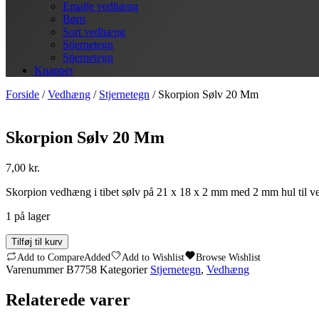
Emalje vedhæng
Børn
Sort vedhæng
Stjernetegn
Stjernetegn
Knapper
Forside
/
Vedhæng
/
Stjernetegn
/ Skorpion Sølv 20 Mm
Skorpion Sølv 20 Mm
7,00
kr.
Skorpion vedhæng i tibet sølv på 21 x 18 x 2 mm med 2 mm hul til 
1 på lager
Skorpion
Tilføj til kurv
Sølv
Add to Compare
Added
Add to Wishlist
Browse Wishlist
20
Varenummer
B7758
Kategorier
Stjernetegn
,
Vedhæng
Mm
antal
Relaterede varer