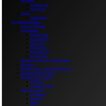
Øreringe
Guldfarvede
Sølvfarvet
Ringe
Guldbelagt
Smykkefremstilling
Wire & Tilbehør
Smykkelåse
Magnet låse
Karabin låse
Click låse
Bidsel låse
Krog & Låse
Øvrige låse
Gummi O-ringe & Gummi snøre
Øreringe
Broche, Ringe, Hår & Mobilstrop
Indpakning & Værktøj
Perlestave & O-ringe
Perlestav
O-ringe / Ringe
Snøre & Kæder
Lædersnor
Bomuld
Satin