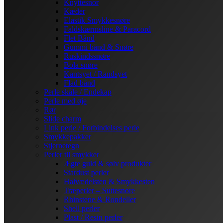
Knyttesnor
Kæder
Elastik Smykkesnøre
Faldskærmsline & Paracord
Flet Bånd
Gummi bånd & Snøre
Ruskindssnøre
Bola snøre
Kantsyet / Randsyet
Flad bånd
Perle skåle / Endekap
Perle med øje
Rør
Slide charm
Link perle / Forbindelses perle
Smykkepakker
Stjernetegn
Perler til smykker
Ægte guld & sølv produkter
Stardust perler
Halvædelsten & Smykkesten
Træperler – Suttesnore
Rhinstene & Rondeller
Shell perler
Plast / Resin perler