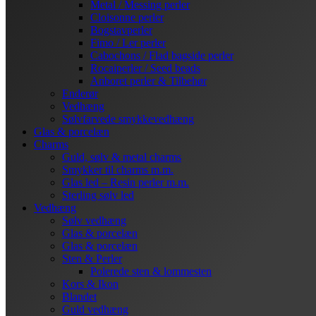
Metal / Messing perler
Cloisonne perler
Bogstavperler
Fimo / Ler perler
Cabochons / Flad bagside perler
Rocaiperler / Seed beads
Anboret perler & Tilbehør
Enderør
Vedhæng
Sølvfarvede smykkevedhæng
Glas & porcelæn
Charms
Guld, sølv & metal charms
Smykker til charms m.m.
Glas led – Resin perler m.m.
Sterling sølv led
Vedhæng
Sølv vedhæng
Glas & porcelæn
Glas & porcelæn
Sten & Perler
Polerede sten & lommesten
Kors & Ikon
Blandet
Guld vedhæng