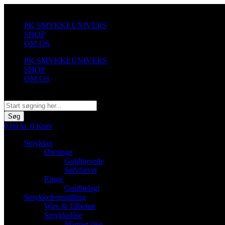
Videre
til
PK SMYKKEUNIVERS
indhold
SHOP
OM OS
PK SMYKKEUNIVERS
SHOP
OM OS
Søg
Søg
0,00
kr.
0
Kurv
Smykker
Øreringe
Guldfarvede
Sølvfarvet
Ringe
Guldbelagt
Smykkefremstilling
Wire & Tilbehør
Smykkelåse
Magnet låse