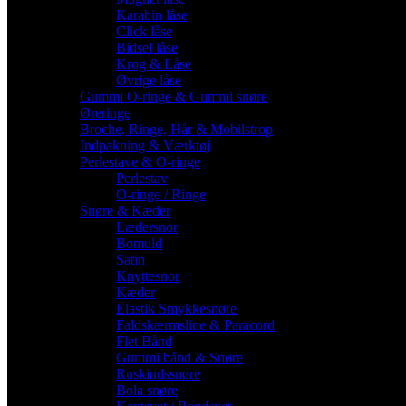
Karabin låse
Click låse
Bidsel låse
Krog & Låse
Øvrige låse
Gummi O-ringe & Gummi snøre
Øreringe
Broche, Ringe, Hår & Mobilstrop
Indpakning & Værktøj
Perlestave & O-ringe
Perlestav
O-ringe / Ringe
Snøre & Kæder
Lædersnor
Bomuld
Satin
Knyttesnor
Kæder
Elastik Smykkesnøre
Faldskærmsline & Paracord
Flet Bånd
Gummi bånd & Snøre
Ruskindssnøre
Bola snøre