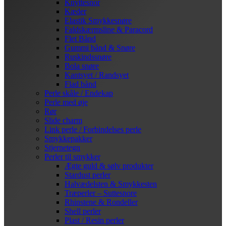
Knyttesnor
Kæder
Elastik Smykkesnøre
Faldskærmsline & Paracord
Flet Bånd
Gummi bånd & Snøre
Ruskindssnøre
Bola snøre
Kantsyet / Randsyet
Flad bånd
Perle skåle / Endekap
Perle med øje
Rør
Slide charm
Link perle / Forbindelses perle
Smykkepakker
Stjernetegn
Perler til smykker
Ægte guld & sølv produkter
Stardust perler
Halvædelsten & Smykkesten
Træperler – Suttesnore
Rhinstene & Rondeller
Shell perler
Plast / Resin perler