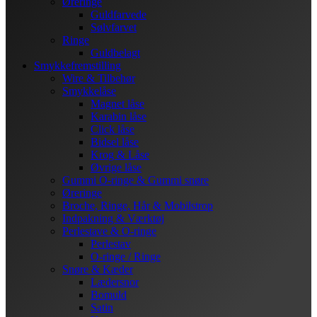
Øreringe
Guldfarvede
Sølvfarvet
Ringe
Guldbelagt
Smykkefremstilling
Wire & Tilbehør
Smykkelåse
Magnet låse
Karabin låse
Click låse
Bidsel låse
Krog & Låse
Øvrige låse
Gummi O-ringe & Gummi snøre
Øreringe
Broche, Ringe, Hår & Mobilstrop
Indpakning & Værktøj
Perlestave & O-ringe
Perlestav
O-ringe / Ringe
Snøre & Kæder
Lædersnor
Bomuld
Satin