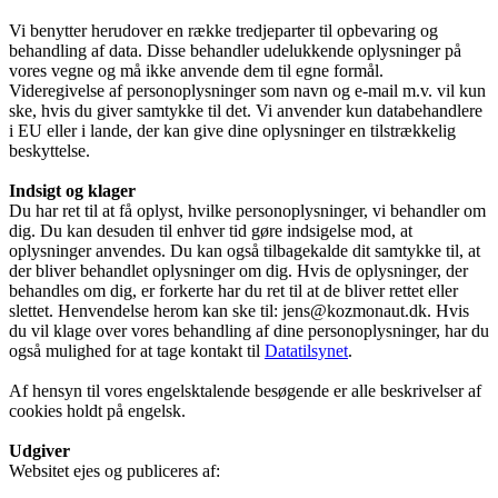
Vi benytter herudover en række tredjeparter til opbevaring og
behandling af data. Disse behandler udelukkende oplysninger på
vores vegne og må ikke anvende dem til egne formål.
Videregivelse af personoplysninger som navn og e-mail m.v. vil kun
ske, hvis du giver samtykke til det. Vi anvender kun databehandlere
i EU eller i lande, der kan give dine oplysninger en tilstrækkelig
beskyttelse.
Indsigt og klager
Du har ret til at få oplyst, hvilke personoplysninger, vi behandler om
dig. Du kan desuden til enhver tid gøre indsigelse mod, at
oplysninger anvendes. Du kan også tilbagekalde dit samtykke til, at
der bliver behandlet oplysninger om dig. Hvis de oplysninger, der
behandles om dig, er forkerte har du ret til at de bliver rettet eller
slettet. Henvendelse herom kan ske til: jens@kozmonaut.dk. Hvis
du vil klage over vores behandling af dine personoplysninger, har du
også mulighed for at tage kontakt til
Datatilsynet
.
Af hensyn til vores engelsktalende besøgende er alle beskrivelser af
cookies holdt på engelsk.
Udgiver
Websitet ejes og publiceres af: