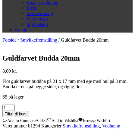
Emalje vedhæng
Børn
Sort vedhæng
Stjernetegn
Stjernetegn
Knapper
Forside
/
Smykkefremstilling
/ Guldfarvet Budda 20mm
Guldfarvet Budda 20mm
8,00
kr.
Flot guldfarvet buddha på 21 x 17 mm med øje med hul på 3 mm.
Budda er ens på begge sider, og rigtig flot.
65 på lager
Guldfarvet
Budda
Tilføj til kurv
20mm
Add to Compare
Added
Add to Wishlist
Browse Wishlist
antal
Varenummer
b1294
Kategorier
Smykkefremstilling
,
Vedhæng