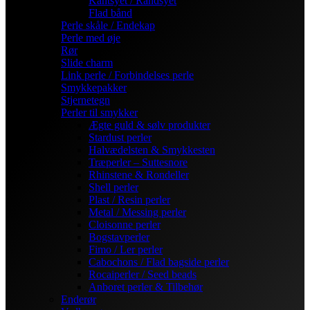
Kantsyet / Randsyet
Flad bånd
Perle skåle / Endekap
Perle med øje
Rør
Slide charm
Link perle / Forbindelses perle
Smykkepakker
Stjernetegn
Perler til smykker
Ægte guld & sølv produkter
Stardust perler
Halvædelsten & Smykkesten
Træperler – Suttesnore
Rhinstene & Rondeller
Shell perler
Plast / Resin perler
Metal / Messing perler
Cloisonne perler
Bogstavperler
Fimo / Ler perler
Cabochons / Flad bagside perler
Rocaiperler / Seed beads
Anboret perler & Tilbehør
Enderør