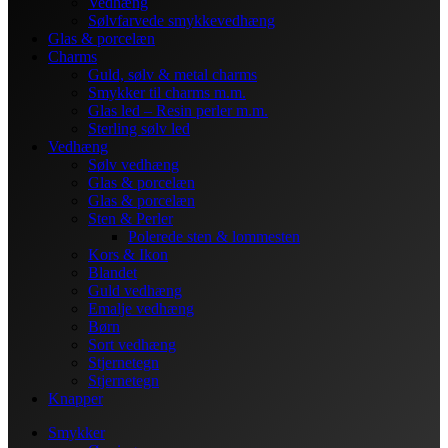
Vedhæng
Sølvfarvede smykkevedhæng
Glas & porcelæn
Charms
Guld, sølv & metal charms
Smykker til charms m.m.
Glas led – Resin perler m.m.
Sterling sølv led
Vedhæng
Sølv vedhæng
Glas & porcelæn
Glas & porcelæn
Sten & Perler
Polerede sten & lommesten
Kors & Ikon
Blandet
Guld vedhæng
Emalje vedhæng
Børn
Sort vedhæng
Stjernetegn
Stjernetegn
Knapper
Smykker