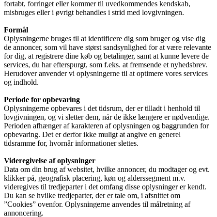
fortabt, forringet eller kommer til uvedkommendes kendskab,
misbruges eller i øvrigt behandles i strid med lovgivningen.
Formål
Oplysningerne bruges til at identificere dig som bruger og vise dig
de annoncer, som vil have størst sandsynlighed for at være relevante
for dig, at registrere dine køb og betalinger, samt at kunne levere de
services, du har efterspurgt, som f.eks. at fremsende et nyhedsbrev.
Herudover anvender vi oplysningerne til at optimere vores services
og indhold.
Periode for opbevaring
Oplysningerne opbevares i det tidsrum, der er tilladt i henhold til
lovgivningen, og vi sletter dem, når de ikke længere er nødvendige.
Perioden afhænger af karakteren af oplysningen og baggrunden for
opbevaring. Det er derfor ikke muligt at angive en generel
tidsramme for, hvornår informationer slettes.
Videregivelse af oplysninger
Data om din brug af websitet, hvilke annoncer, du modtager og evt.
klikker på, geografisk placering, køn og alderssegment m.v.
videregives til tredjeparter i det omfang disse oplysninger er kendt.
Du kan se hvilke tredjeparter, der er tale om, i afsnittet om
”Cookies” ovenfor. Oplysningerne anvendes til målretning af
annoncering.