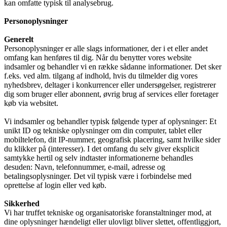
kan omfatte typisk til analysebrug.
Personoplysninger
Generelt
Personoplysninger er alle slags informationer, der i et eller andet
omfang kan henføres til dig. Når du benytter vores website
indsamler og behandler vi en række sådanne informationer. Det sker
f.eks. ved alm. tilgang af indhold, hvis du tilmelder dig vores
nyhedsbrev, deltager i konkurrencer eller undersøgelser, registrerer
dig som bruger eller abonnent, øvrig brug af services eller foretager
køb via websitet.
Vi indsamler og behandler typisk følgende typer af oplysninger: Et
unikt ID og tekniske oplysninger om din computer, tablet eller
mobiltelefon, dit IP-nummer, geografisk placering, samt hvilke sider
du klikker på (interesser). I det omfang du selv giver eksplicit
samtykke hertil og selv indtaster informationerne behandles
desuden: Navn, telefonnummer, e-mail, adresse og
betalingsoplysninger. Det vil typisk være i forbindelse med
oprettelse af login eller ved køb.
Sikkerhed
Vi har truffet tekniske og organisatoriske foranstaltninger mod, at
dine oplysninger hændeligt eller ulovligt bliver slettet, offentliggjort,