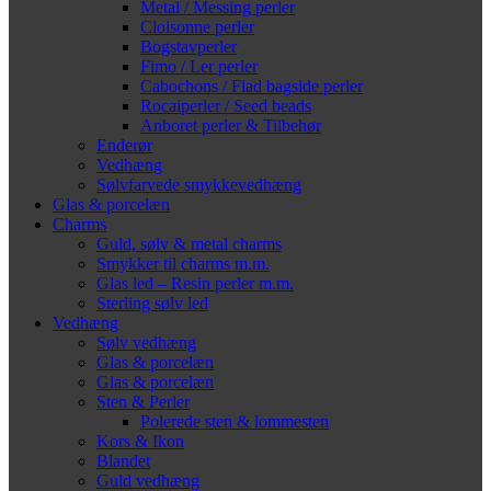
Metal / Messing perler
Cloisonne perler
Bogstavperler
Fimo / Ler perler
Cabochons / Flad bagside perler
Rocaiperler / Seed beads
Anboret perler & Tilbehør
Enderør
Vedhæng
Sølvfarvede smykkevedhæng
Glas & porcelæn
Charms
Guld, sølv & metal charms
Smykker til charms m.m.
Glas led – Resin perler m.m.
Sterling sølv led
Vedhæng
Sølv vedhæng
Glas & porcelæn
Glas & porcelæn
Sten & Perler
Polerede sten & lommesten
Kors & Ikon
Blandet
Guld vedhæng