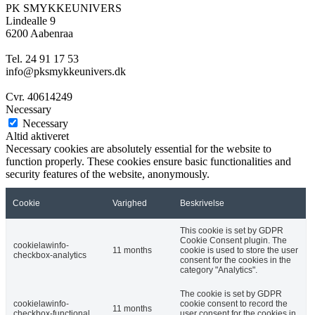
PK SMYKKEUNIVERS
Lindealle 9
6200 Aabenraa
Tel. 24 91 17 53
info@pksmykkeunivers.dk
Cvr. 40614249
Necessary
Necessary
Altid aktiveret
Necessary cookies are absolutely essential for the website to
function properly. These cookies ensure basic functionalities and
security features of the website, anonymously.
Cookie
Varighed
Beskrivelse
This cookie is set by GDPR
Cookie Consent plugin. The
cookielawinfo-
11 months
cookie is used to store the user
checkbox-analytics
consent for the cookies in the
category "Analytics".
The cookie is set by GDPR
cookielawinfo-
cookie consent to record the
11 months
checkbox-functional
user consent for the cookies in