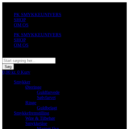
Videre
til
PK SMYKKEUNIVERS
indhold
SHOP
OM OS
PK SMYKKEUNIVERS
SHOP
OM OS
Søg
Søg
0,00
kr.
0
Kurv
Smykker
Øreringe
Guldfarvede
Sølvfarvet
Ringe
Guldbelagt
Smykkefremstilling
Wire & Tilbehør
Smykkelåse
Magnet låse