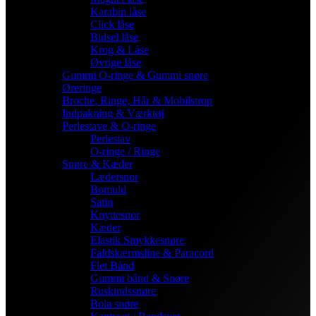
Karabin låse
Click låse
Bidsel låse
Krog & Låse
Øvrige låse
Gummi O-ringe & Gummi snøre
Øreringe
Broche, Ringe, Hår & Mobilstrop
Indpakning & Værktøj
Perlestave & O-ringe
Perlestav
O-ringe / Ringe
Snøre & Kæder
Lædersnor
Bomuld
Satin
Knyttesnor
Kæder
Elastik Smykkesnøre
Faldskærmsline & Paracord
Flet Bånd
Gummi bånd & Snøre
Ruskindssnøre
Bola snøre