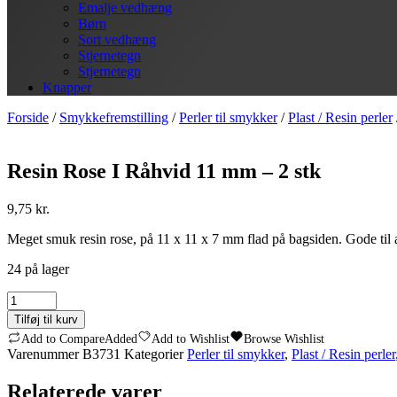
Emalje vedhæng
Børn
Sort vedhæng
Stjernetegn
Stjernetegn
Knapper
Forside
/
Smykkefremstilling
/
Perler til smykker
/
Plast / Resin perler
Resin Rose I Råhvid 11 mm – 2 stk
9,75
kr.
Meget smuk resin rose, på 11 x 11 x 7 mm flad på bagsiden. Gode til a
24 på lager
Resin
Rose
Tilføj til kurv
I
Add to Compare
Added
Add to Wishlist
Browse Wishlist
Råhvid
Varenummer
B3731
Kategorier
Perler til smykker
,
Plast / Resin perler
11
mm
Relaterede varer
-