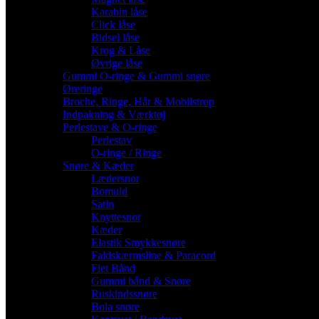
Karabin låse
Click låse
Bidsel låse
Krog & Låse
Øvrige låse
Gummi O-ringe & Gummi snøre
Øreringe
Broche, Ringe, Hår & Mobilstrop
Indpakning & Værktøj
Perlestave & O-ringe
Perlestav
O-ringe / Ringe
Snøre & Kæder
Lædersnor
Bomuld
Satin
Knyttesnor
Kæder
Elastik Smykkesnøre
Faldskærmsline & Paracord
Flet Bånd
Gummi bånd & Snøre
Ruskindssnøre
Bola snøre