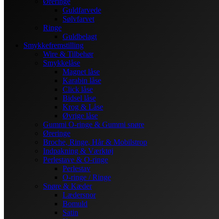
Øreringe
Guldfarvede
Sølvfarvet
Ringe
Guldbelagt
Smykkefremstilling
Wire & Tilbehør
Smykkelåse
Magnet låse
Karabin låse
Click låse
Bidsel låse
Krog & Låse
Øvrige låse
Gummi O-ringe & Gummi snøre
Øreringe
Broche, Ringe, Hår & Mobilstrop
Indpakning & Værktøj
Perlestave & O-ringe
Perlestav
O-ringe / Ringe
Snøre & Kæder
Lædersnor
Bomuld
Satin