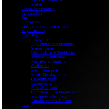
Kantsyet / Randsyet
Flad bånd
Perle skåle / Endekap
Perle med øje
Rør
Slide charm
Link perle / Forbindelses perle
Smykkepakker
Stjernetegn
Perler til smykker
Ægte guld & sølv produkter
Stardust perler
Halvædelsten & Smykkesten
Træperler – Suttesnore
Rhinstene & Rondeller
Shell perler
Plast / Resin perler
Metal / Messing perler
Cloisonne perler
Bogstavperler
Fimo / Ler perler
Cabochons / Flad bagside perler
Rocaiperler / Seed beads
Anboret perler & Tilbehør
Enderør