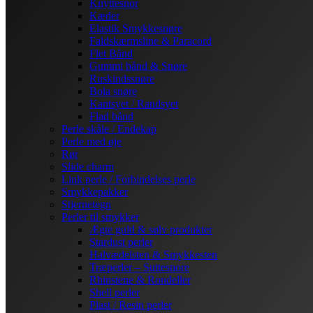
Knyttesnor
Kæder
Elastik Smykkesnøre
Faldskærmsline & Paracord
Flet Bånd
Gummi bånd & Snøre
Ruskindssnøre
Bola snøre
Kantsyet / Randsyet
Flad bånd
Perle skåle / Endekap
Perle med øje
Rør
Slide charm
Link perle / Forbindelses perle
Smykkepakker
Stjernetegn
Perler til smykker
Ægte guld & sølv produkter
Stardust perler
Halvædelsten & Smykkesten
Træperler – Suttesnore
Rhinstene & Rondeller
Shell perler
Plast / Resin perler