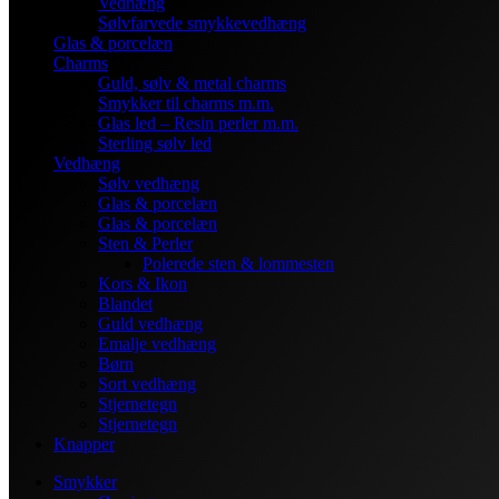
Vedhæng
Sølvfarvede smykkevedhæng
Glas & porcelæn
Charms
Guld, sølv & metal charms
Smykker til charms m.m.
Glas led – Resin perler m.m.
Sterling sølv led
Vedhæng
Sølv vedhæng
Glas & porcelæn
Glas & porcelæn
Sten & Perler
Polerede sten & lommesten
Kors & Ikon
Blandet
Guld vedhæng
Emalje vedhæng
Børn
Sort vedhæng
Stjernetegn
Stjernetegn
Knapper
Smykker