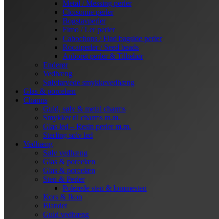
Metal / Messing perler
Cloisonne perler
Bogstavperler
Fimo / Ler perler
Cabochons / Flad bagside perler
Rocaiperler / Seed beads
Anboret perler & Tilbehør
Enderør
Vedhæng
Sølvfarvede smykkevedhæng
Glas & porcelæn
Charms
Guld, sølv & metal charms
Smykker til charms m.m.
Glas led – Resin perler m.m.
Sterling sølv led
Vedhæng
Sølv vedhæng
Glas & porcelæn
Glas & porcelæn
Sten & Perler
Polerede sten & lommesten
Kors & Ikon
Blandet
Guld vedhæng