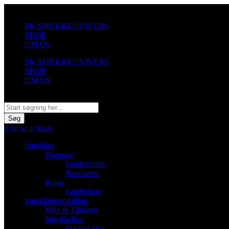
Videre
til
PK SMYKKEUNIVERS
indhold
SHOP
OM OS
PK SMYKKEUNIVERS
SHOP
OM OS
Søg
Søg
0,00
kr.
0
Kurv
Smykker
Øreringe
Guldfarvede
Sølvfarvet
Ringe
Guldbelagt
Smykkefremstilling
Wire & Tilbehør
Smykkelåse
Magnet låse