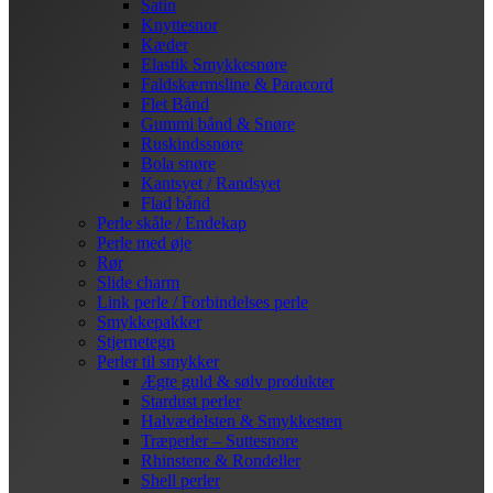
Satin
Knyttesnor
Kæder
Elastik Smykkesnøre
Faldskærmsline & Paracord
Flet Bånd
Gummi bånd & Snøre
Ruskindssnøre
Bola snøre
Kantsyet / Randsyet
Flad bånd
Perle skåle / Endekap
Perle med øje
Rør
Slide charm
Link perle / Forbindelses perle
Smykkepakker
Stjernetegn
Perler til smykker
Ægte guld & sølv produkter
Stardust perler
Halvædelsten & Smykkesten
Træperler – Suttesnore
Rhinstene & Rondeller
Shell perler