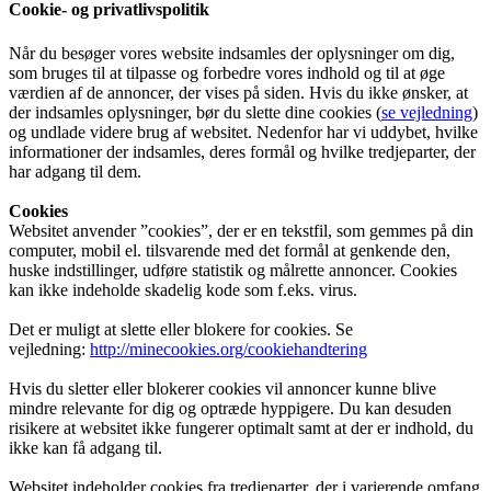
Cookie- og privatlivspolitik
Når du besøger vores website indsamles der oplysninger om dig,
som bruges til at tilpasse og forbedre vores indhold og til at øge
værdien af de annoncer, der vises på siden. Hvis du ikke ønsker, at
der indsamles oplysninger, bør du slette dine cookies (
se vejledning
)
og undlade videre brug af websitet. Nedenfor har vi uddybet, hvilke
informationer der indsamles, deres formål og hvilke tredjeparter, der
har adgang til dem.
Cookies
Websitet anvender ”cookies”, der er en tekstfil, som gemmes på din
computer, mobil el. tilsvarende med det formål at genkende den,
huske indstillinger, udføre statistik og målrette annoncer. Cookies
kan ikke indeholde skadelig kode som f.eks. virus.
Det er muligt at slette eller blokere for cookies. Se
vejledning:
http://minecookies.org/cookiehandtering
Hvis du sletter eller blokerer cookies vil annoncer kunne blive
mindre relevante for dig og optræde hyppigere. Du kan desuden
risikere at websitet ikke fungerer optimalt samt at der er indhold, du
ikke kan få adgang til.
Websitet indeholder cookies fra tredjeparter, der i varierende omfang