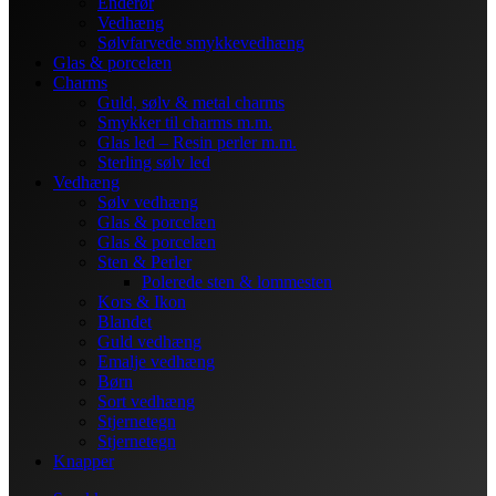
Enderør
Vedhæng
Sølvfarvede smykkevedhæng
Glas & porcelæn
Charms
Guld, sølv & metal charms
Smykker til charms m.m.
Glas led – Resin perler m.m.
Sterling sølv led
Vedhæng
Sølv vedhæng
Glas & porcelæn
Glas & porcelæn
Sten & Perler
Polerede sten & lommesten
Kors & Ikon
Blandet
Guld vedhæng
Emalje vedhæng
Børn
Sort vedhæng
Stjernetegn
Stjernetegn
Knapper