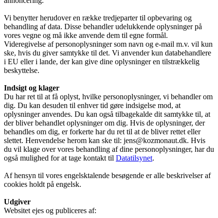
annoncering.
Vi benytter herudover en række tredjeparter til opbevaring og
behandling af data. Disse behandler udelukkende oplysninger på
vores vegne og må ikke anvende dem til egne formål.
Videregivelse af personoplysninger som navn og e-mail m.v. vil kun
ske, hvis du giver samtykke til det. Vi anvender kun databehandlere
i EU eller i lande, der kan give dine oplysninger en tilstrækkelig
beskyttelse.
Indsigt og klager
Du har ret til at få oplyst, hvilke personoplysninger, vi behandler om
dig. Du kan desuden til enhver tid gøre indsigelse mod, at
oplysninger anvendes. Du kan også tilbagekalde dit samtykke til, at
der bliver behandlet oplysninger om dig. Hvis de oplysninger, der
behandles om dig, er forkerte har du ret til at de bliver rettet eller
slettet. Henvendelse herom kan ske til: jens@kozmonaut.dk. Hvis
du vil klage over vores behandling af dine personoplysninger, har du
også mulighed for at tage kontakt til
Datatilsynet
.
Af hensyn til vores engelsktalende besøgende er alle beskrivelser af
cookies holdt på engelsk.
Udgiver
Websitet ejes og publiceres af: