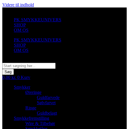
Videre til indhold
PK SMYKKEUNIVERS
SHOP
OM OS
PK SMYKKEUNIVERS
SHOP
OM OS
Søg
Søg
0,00
kr.
0
Kurv
Smykker
Øreringe
Guldfarvede
Sølvfarvet
Ringe
Guldbelagt
Smykkefremstilling
Wire & Tilbehør
Smykkelåse