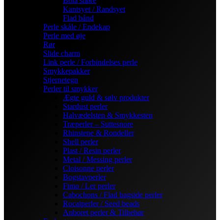
Bola snøre
Kantsyet / Randsyet
Flad bånd
Perle skåle / Endekap
Perle med øje
Rør
Slide charm
Link perle / Forbindelses perle
Smykkepakker
Stjernetegn
Perler til smykker
Ægte guld & sølv produkter
Stardust perler
Halvædelsten & Smykkesten
Træperler – Suttesnore
Rhinstene & Rondeller
Shell perler
Plast / Resin perler
Metal / Messing perler
Cloisonne perler
Bogstavperler
Fimo / Ler perler
Cabochons / Flad bagside perler
Rocaiperler / Seed beads
Anboret perler & Tilbehør