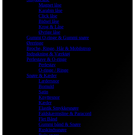
Magnet låse
Karabin låse
Click låse
Bidsel låse
Krog & Låse
Øvrige låse
Gummi O-ringe & Gummi snøre
Øreringe
Broche, Ringe, Hår & Mobilstrop
Indpakning & Værktøj
Perlestave & O-ringe
Perlestav
O-ringe / Ringe
Snøre & Kæder
Lædersnor
Bomuld
Satin
Knyttesnor
Kæder
Elastik Smykkesnøre
Faldskærmsline & Paracord
Flet Bånd
Gummi bånd & Snøre
Ruskindssnøre