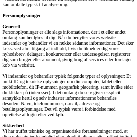
kan omfatte typisk til analysebrug.
Personoplysninger
Generelt
Personoplysninger er alle slags informationer, der i et eller andet
omfang kan henføres til dig. Når du benytter vores website
indsamler og behandler vi en række sådanne informationer. Det sker
f.eks. ved alm. tilgang af indhold, hvis du tilmelder dig vores
nyhedsbrev, deltager i konkurrencer eller undersøgelser, registrerer
dig som bruger eller abonnent, øvrig brug af services eller foretager
køb via websitet.
Vi indsamler og behandler typisk følgende typer af oplysninger: Et
unikt ID og tekniske oplysninger om din computer, tablet eller
mobiltelefon, dit IP-nummer, geografisk placering, samt hvilke sider
du klikker på (interesser). I det omfang du selv giver eksplicit
samtykke hertil og selv indtaster informationerne behandles
desuden: Navn, telefonnummer, e-mail, adresse og
betalingsoplysninger. Det vil typisk være i forbindelse med
oprettelse af login eller ved køb.
Sikkerhed
Vi har truffet tekniske og organisatoriske foranstaltninger mod, at
dine oplysninger hændeligt eller ulovligt bliver slettet, offentliggjort,