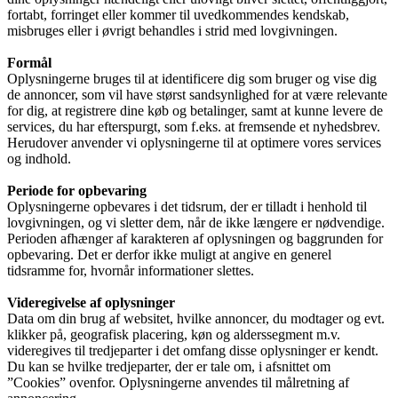
fortabt, forringet eller kommer til uvedkommendes kendskab,
misbruges eller i øvrigt behandles i strid med lovgivningen.
Formål
Oplysningerne bruges til at identificere dig som bruger og vise dig
de annoncer, som vil have størst sandsynlighed for at være relevante
for dig, at registrere dine køb og betalinger, samt at kunne levere de
services, du har efterspurgt, som f.eks. at fremsende et nyhedsbrev.
Herudover anvender vi oplysningerne til at optimere vores services
og indhold.
Periode for opbevaring
Oplysningerne opbevares i det tidsrum, der er tilladt i henhold til
lovgivningen, og vi sletter dem, når de ikke længere er nødvendige.
Perioden afhænger af karakteren af oplysningen og baggrunden for
opbevaring. Det er derfor ikke muligt at angive en generel
tidsramme for, hvornår informationer slettes.
Videregivelse af oplysninger
Data om din brug af websitet, hvilke annoncer, du modtager og evt.
klikker på, geografisk placering, køn og alderssegment m.v.
videregives til tredjeparter i det omfang disse oplysninger er kendt.
Du kan se hvilke tredjeparter, der er tale om, i afsnittet om
”Cookies” ovenfor. Oplysningerne anvendes til målretning af