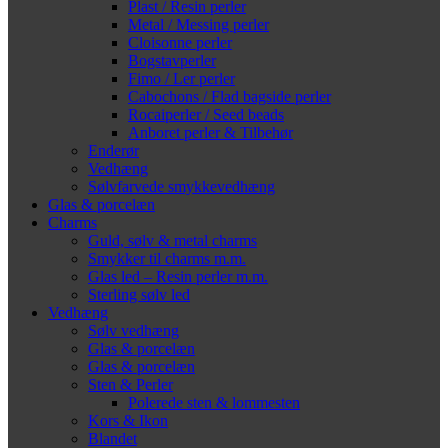
Plast / Resin perler
Metal / Messing perler
Cloisonne perler
Bogstavperler
Fimo / Ler perler
Cabochons / Flad bagside perler
Rocaiperler / Seed beads
Anboret perler & Tilbehør
Enderør
Vedhæng
Sølvfarvede smykkevedhæng
Glas & porcelæn
Charms
Guld, sølv & metal charms
Smykker til charms m.m.
Glas led – Resin perler m.m.
Sterling sølv led
Vedhæng
Sølv vedhæng
Glas & porcelæn
Glas & porcelæn
Sten & Perler
Polerede sten & lommesten
Kors & Ikon
Blandet