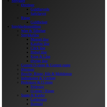
Smykker
Øreringe
Guldfarvede
Sølvfarvet
Ringe
Guldbelagt
Smykkefremstilling
Wire & Tilbehør
Smykkelåse
Magnet låse
Karabin låse
Click låse
Bidsel låse
Krog & Låse
Øvrige låse
Gummi O-ringe & Gummi snøre
Øreringe
Broche, Ringe, Hår & Mobilstrop
Indpakning & Værktøj
Perlestave & O-ringe
Perlestav
O-ringe / Ringe
Snøre & Kæder
Lædersnor
Bomuld