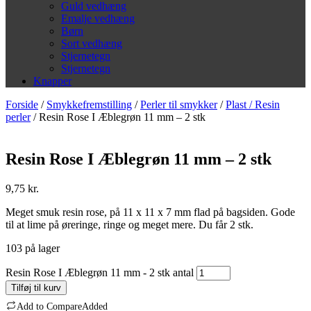
Guld vedhæng
Emalje vedhæng
Børn
Sort vedhæng
Stjernetegn
Stjernetegn
Knapper
Forside
/
Smykkefremstilling
/
Perler til smykker
/
Plast / Resin
perler
/ Resin Rose I Æblegrøn 11 mm – 2 stk
Resin Rose I Æblegrøn 11 mm – 2 stk
9,75
kr.
Meget smuk resin rose, på 11 x 11 x 7 mm flad på bagsiden. Gode
til at lime på øreringe, ringe og meget mere. Du får 2 stk.
103 på lager
Resin Rose I Æblegrøn 11 mm - 2 stk antal
Tilføj til kurv
Add to Compare
Added