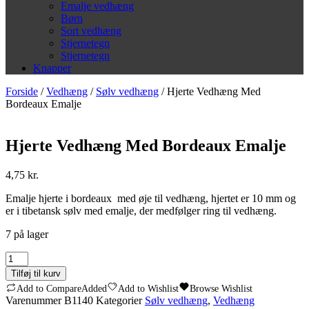
Emalje vedhæng
Børn
Sort vedhæng
Stjernetegn
Stjernetegn
Knapper
Forside
/
Vedhæng
/
Sølv vedhæng
/ Hjerte Vedhæng Med
Bordeaux Emalje
Hjerte Vedhæng Med Bordeaux Emalje
4,75
kr.
Emalje hjerte i bordeaux med øje til vedhæng, hjertet er 10 mm og
er i tibetansk sølv med emalje, der medfølger ring til vedhæng.
7 på lager
Hjerte
Vedhæng
Tilføj til kurv
Med
Add to Compare
Added
Add to Wishlist
Browse Wishlist
Bordeaux
Varenummer
B1140
Kategorier
Sølv vedhæng
,
Vedhæng
Emalje