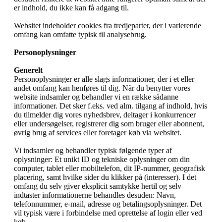
er indhold, du ikke kan få adgang til.
Websitet indeholder cookies fra tredjeparter, der i varierende
omfang kan omfatte typisk til analysebrug.
Personoplysninger
Generelt
Personoplysninger er alle slags informationer, der i et eller
andet omfang kan henføres til dig. Når du benytter vores
website indsamler og behandler vi en række sådanne
informationer. Det sker f.eks. ved alm. tilgang af indhold, hvis
du tilmelder dig vores nyhedsbrev, deltager i konkurrencer
eller undersøgelser, registrerer dig som bruger eller abonnent,
øvrig brug af services eller foretager køb via websitet.
Vi indsamler og behandler typisk følgende typer af
oplysninger: Et unikt ID og tekniske oplysninger om din
computer, tablet eller mobiltelefon, dit IP-nummer, geografisk
placering, samt hvilke sider du klikker på (interesser). I det
omfang du selv giver eksplicit samtykke hertil og selv
indtaster informationerne behandles desuden: Navn,
telefonnummer, e-mail, adresse og betalingsoplysninger. Det
vil typisk være i forbindelse med oprettelse af login eller ved
køb.