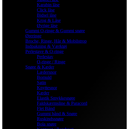
Karabin låse
Click låse
Bidsel låse
Krog & Låse
Øvrige låse
Gummi O-ringe & Gummi snøre
Øreringe
Broche, Ringe, Hår & Mobilstrop
Indpakning & Værktøj
Perlestave & O-ringe
Perlestav
O-ringe / Ringe
Snøre & Kæder
Lædersnor
Bomuld
Satin
Knyttesnor
Kæder
Elastik Smykkesnøre
Faldskærmsline & Paracord
Flet Bånd
Gummi bånd & Snøre
Ruskindssnøre
Bola snøre