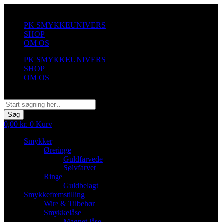
Videre
til
PK SMYKKEUNIVERS
indhold
SHOP
OM OS
PK SMYKKEUNIVERS
SHOP
OM OS
Søg
Søg
0,00
kr.
0
Kurv
Smykker
Øreringe
Guldfarvede
Sølvfarvet
Ringe
Guldbelagt
Smykkefremstilling
Wire & Tilbehør
Smykkelåse
Magnet låse