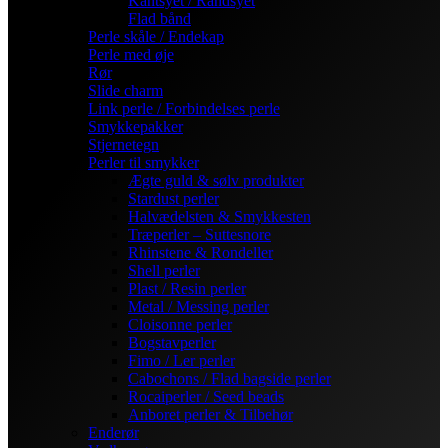
Kantsyet / Randsyet
Flad bånd
Perle skåle / Endekap
Perle med øje
Rør
Slide charm
Link perle / Forbindelses perle
Smykkepakker
Stjernetegn
Perler til smykker
Ægte guld & sølv produkter
Stardust perler
Halvædelsten & Smykkesten
Træperler – Suttesnore
Rhinstene & Rondeller
Shell perler
Plast / Resin perler
Metal / Messing perler
Cloisonne perler
Bogstavperler
Fimo / Ler perler
Cabochons / Flad bagside perler
Rocaiperler / Seed beads
Anboret perler & Tilbehør
Enderør