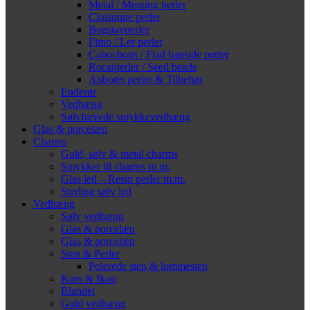
Metal / Messing perler
Cloisonne perler
Bogstavperler
Fimo / Ler perler
Cabochons / Flad bagside perler
Rocaiperler / Seed beads
Anboret perler & Tilbehør
Enderør
Vedhæng
Sølvfarvede smykkevedhæng
Glas & porcelæn
Charms
Guld, sølv & metal charms
Smykker til charms m.m.
Glas led – Resin perler m.m.
Sterling sølv led
Vedhæng
Sølv vedhæng
Glas & porcelæn
Glas & porcelæn
Sten & Perler
Polerede sten & lommesten
Kors & Ikon
Blandet
Guld vedhæng