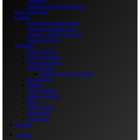
Vedhæng
Sølvfarvede smykkevedhæng
Glas & porcelæn
Charms
Guld, sølv & metal charms
Smykker til charms m.m.
Glas led – Resin perler m.m.
Sterling sølv led
Vedhæng
Sølv vedhæng
Glas & porcelæn
Glas & porcelæn
Sten & Perler
Polerede sten & lommesten
Kors & Ikon
Blandet
Guld vedhæng
Emalje vedhæng
Børn
Sort vedhæng
Stjernetegn
Stjernetegn
Knapper
Smykker