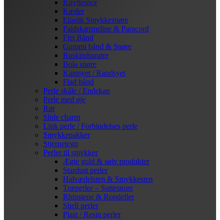
Knyttesnor
Kæder
Elastik Smykkesnøre
Faldskærmsline & Paracord
Flet Bånd
Gummi bånd & Snøre
Ruskindssnøre
Bola snøre
Kantsyet / Randsyet
Flad bånd
Perle skåle / Endekap
Perle med øje
Rør
Slide charm
Link perle / Forbindelses perle
Smykkepakker
Stjernetegn
Perler til smykker
Ægte guld & sølv produkter
Stardust perler
Halvædelsten & Smykkesten
Træperler – Suttesnore
Rhinstene & Rondeller
Shell perler
Plast / Resin perler