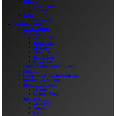
Øreringe
Guldfarvede
Sølvfarvet
Ringe
Guldbelagt
Smykkefremstilling
Wire & Tilbehør
Smykkelåse
Magnet låse
Karabin låse
Click låse
Bidsel låse
Krog & Låse
Øvrige låse
Gummi O-ringe & Gummi snøre
Øreringe
Broche, Ringe, Hår & Mobilstrop
Indpakning & Værktøj
Perlestave & O-ringe
Perlestav
O-ringe / Ringe
Snøre & Kæder
Lædersnor
Bomuld
Satin