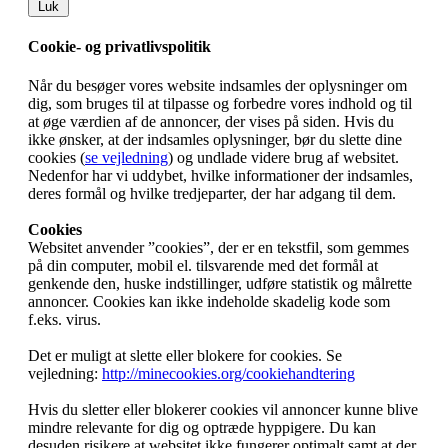
Luk
Cookie- og privatlivspolitik
Når du besøger vores website indsamles der oplysninger om
dig, som bruges til at tilpasse og forbedre vores indhold og til
at øge værdien af de annoncer, der vises på siden. Hvis du
ikke ønsker, at der indsamles oplysninger, bør du slette dine
cookies (
se vejledning
) og undlade videre brug af websitet.
Nedenfor har vi uddybet, hvilke informationer der indsamles,
deres formål og hvilke tredjeparter, der har adgang til dem.
Cookies
Websitet anvender ”cookies”, der er en tekstfil, som gemmes
på din computer, mobil el. tilsvarende med det formål at
genkende den, huske indstillinger, udføre statistik og målrette
annoncer. Cookies kan ikke indeholde skadelig kode som
f.eks. virus.
Det er muligt at slette eller blokere for cookies. Se
vejledning:
http://minecookies.org/cookiehandtering
Hvis du sletter eller blokerer cookies vil annoncer kunne blive
mindre relevante for dig og optræde hyppigere. Du kan
desuden risikere at websitet ikke fungerer optimalt samt at der