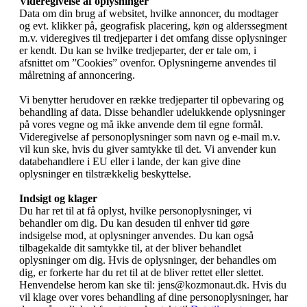
Videregivelse af oplysninger
Data om din brug af websitet, hvilke annoncer, du modtager
og evt. klikker på, geografisk placering, køn og alderssegment
m.v. videregives til tredjeparter i det omfang disse oplysninger
er kendt. Du kan se hvilke tredjeparter, der er tale om, i
afsnittet om ”Cookies” ovenfor. Oplysningerne anvendes til
målretning af annoncering.
Vi benytter herudover en række tredjeparter til opbevaring og
behandling af data. Disse behandler udelukkende oplysninger
på vores vegne og må ikke anvende dem til egne formål.
Videregivelse af personoplysninger som navn og e-mail m.v.
vil kun ske, hvis du giver samtykke til det. Vi anvender kun
databehandlere i EU eller i lande, der kan give dine
oplysninger en tilstrækkelig beskyttelse.
Indsigt og klager
Du har ret til at få oplyst, hvilke personoplysninger, vi
behandler om dig. Du kan desuden til enhver tid gøre
indsigelse mod, at oplysninger anvendes. Du kan også
tilbagekalde dit samtykke til, at der bliver behandlet
oplysninger om dig. Hvis de oplysninger, der behandles om
dig, er forkerte har du ret til at de bliver rettet eller slettet.
Henvendelse herom kan ske til: jens@kozmonaut.dk. Hvis du
vil klage over vores behandling af dine personoplysninger, har