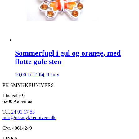
Sommerfugl i gul og orange, med
flotte gule sten
10,00
kr.
Tilføj til kurv
PK SMYKKEUNIVERS
Lindealle 9
6200 Aabenraa
Tel.
24 91 17 53
info@pksmykkeunivers.dk
Cvr. 40614249
LINKS