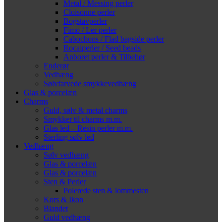
Metal / Messing perler
Cloisonne perler
Bogstavperler
Fimo / Ler perler
Cabochons / Flad bagside perler
Rocaiperler / Seed beads
Anboret perler & Tilbehør
Enderør
Vedhæng
Sølvfarvede smykkevedhæng
Glas & porcelæn
Charms
Guld, sølv & metal charms
Smykker til charms m.m.
Glas led – Resin perler m.m.
Sterling sølv led
Vedhæng
Sølv vedhæng
Glas & porcelæn
Glas & porcelæn
Sten & Perler
Polerede sten & lommesten
Kors & Ikon
Blandet
Guld vedhæng