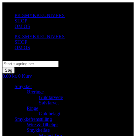
Videre
til
PK SMYKKEUNIVERS
indhold
SHOP
OM OS
PK SMYKKEUNIVERS
SHOP
OM OS
Søg
Søg
0,00
kr.
0
Kurv
Smykker
Øreringe
Guldfarvede
Sølvfarvet
Ringe
Guldbelagt
Smykkefremstilling
Wire & Tilbehør
Smykkelåse
Magnet låse