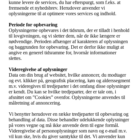
kunne levere de services, du har efterspurgt, som f.eks. at
fremsende et nyhedsbrev. Herudover anvender vi
oplysningerne til at optimere vores services og indhold.
Periode for opbevaring
Oplysningerne opbevares i det tidsrum, der er tilladt i henhold
til lovgivningen, og vi sletter dem, når de ikke længere er
nødvendige. Perioden afhænger af karakteren af oplysningen
og baggrunden for opbevaring. Det er derfor ikke muligt at
angive en generel tidsramme for, hvornår informationer
slettes.
Videregivelse af oplysninger
Data om din brug af websitet, hvilke annoncer, du modtager
og evt. klikker på, geografisk placering, køn og alderssegment
m.v. videregives til tredjeparter i det omfang disse oplysninger
er kendt. Du kan se hvilke tredjeparter, der er tale om, i
afsnittet om ”Cookies” ovenfor. Oplysningerne anvendes til
målretning af annoncering.
Vi benytter herudover en række tredjeparter til opbevaring og
behandling af data. Disse behandler udelukkende oplysninger
på vores vegne og må ikke anvende dem til egne formål.
Videregivelse af personoplysninger som navn og e-mail m.v.
vil kun ske, hvis du giver samtykke til det. Vi anvender kun