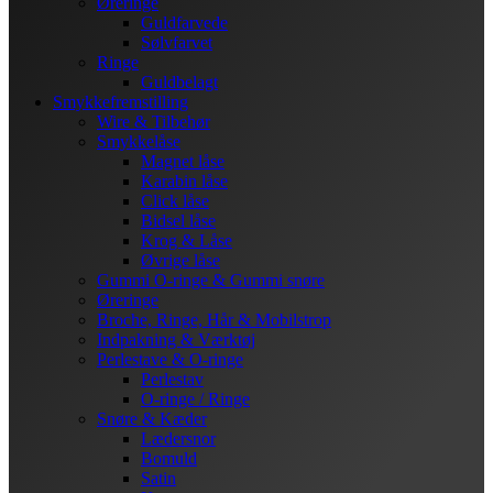
Øreringe
Guldfarvede
Sølvfarvet
Ringe
Guldbelagt
Smykkefremstilling
Wire & Tilbehør
Smykkelåse
Magnet låse
Karabin låse
Click låse
Bidsel låse
Krog & Låse
Øvrige låse
Gummi O-ringe & Gummi snøre
Øreringe
Broche, Ringe, Hår & Mobilstrop
Indpakning & Værktøj
Perlestave & O-ringe
Perlestav
O-ringe / Ringe
Snøre & Kæder
Lædersnor
Bomuld
Satin