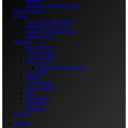
Vedhæng
Sølvfarvede smykkevedhæng
Glas & porcelæn
Charms
Guld, sølv & metal charms
Smykker til charms m.m.
Glas led – Resin perler m.m.
Sterling sølv led
Vedhæng
Sølv vedhæng
Glas & porcelæn
Glas & porcelæn
Sten & Perler
Polerede sten & lommesten
Kors & Ikon
Blandet
Guld vedhæng
Emalje vedhæng
Børn
Sort vedhæng
Stjernetegn
Stjernetegn
Knapper
Smykker