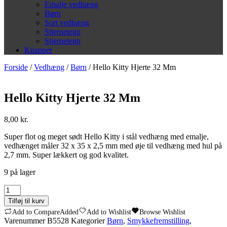
Emalje vedhæng
Børn
Sort vedhæng
Stjernetegn
Stjernetegn
Knapper
Forside
/
Vedhæng
/
Børn
/ Hello Kitty Hjerte 32 Mm
Hello Kitty Hjerte 32 Mm
8,00
kr.
Super flot og meget sødt Hello Kitty i stål vedhæng med emalje,
vedhænget måler 32 x 35 x 2,5 mm med øje til vedhæng med hul på
2,7 mm. Super lækkert og god kvalitet.
9 på lager
Hello
Kitty
Tilføj til kurv
Hjerte
Add to Compare
Added
Add to Wishlist
Browse Wishlist
32
Varenummer
B5528
Kategorier
Børn
,
Smykkefremstilling
,
Mm