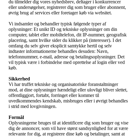
du tilmelder dig vores nyhedsbrev, deltager i konkurrencer
eller undersøgelser, registrerer dig som bruger eller abonnent,
øvrig brug af services eller foretager køb via websitet.
Vi indsamler og behandler typisk følgende typer af
oplysninger: Et unikt ID og tekniske oplysninger om din
computer, tablet eller mobiltelefon, dit IP-nummer, geografisk
placering, samt hvilke sider du klikker på (interesser). I det
omfang du selv giver eksplicit samtykke hertil og selv
indtaster informationerne behandles desuden: Navn,
telefonnummer, e-mail, adresse og betalingsoplysninger. Det
vil typisk være i forbindelse med oprettelse af login eller ved
køb.
Sikkerhed
Vi har truffet tekniske og organisatoriske foranstaltninger
mod, at dine oplysninger hændeligt eller ulovligt bliver slettet,
offentliggjort, fortabt, forringet eller kommer til
uvedkommendes kendskab, misbruges eller i øvrigt behandles
i strid med lovgivningen.
Formål
Oplysningerne bruges til at identificere dig som bruger og vise
dig de annoncer, som vil have størst sandsynlighed for at være
relevante for dig, at registrere dine køb og betalinger, samt at