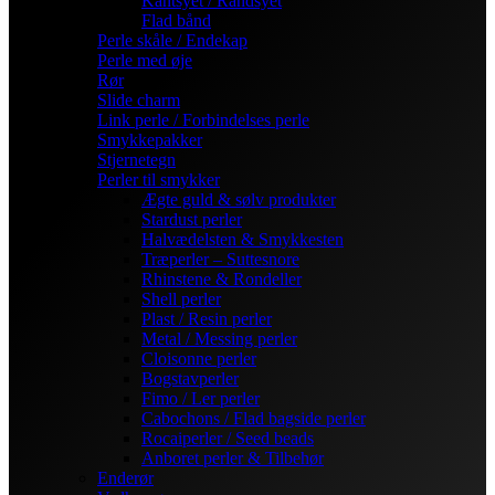
Kantsyet / Randsyet
Flad bånd
Perle skåle / Endekap
Perle med øje
Rør
Slide charm
Link perle / Forbindelses perle
Smykkepakker
Stjernetegn
Perler til smykker
Ægte guld & sølv produkter
Stardust perler
Halvædelsten & Smykkesten
Træperler – Suttesnore
Rhinstene & Rondeller
Shell perler
Plast / Resin perler
Metal / Messing perler
Cloisonne perler
Bogstavperler
Fimo / Ler perler
Cabochons / Flad bagside perler
Rocaiperler / Seed beads
Anboret perler & Tilbehør
Enderør