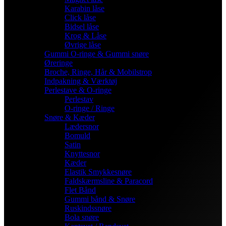
Karabin låse
Click låse
Bidsel låse
Krog & Låse
Øvrige låse
Gummi O-ringe & Gummi snøre
Øreringe
Broche, Ringe, Hår & Mobilstrop
Indpakning & Værktøj
Perlestave & O-ringe
Perlestav
O-ringe / Ringe
Snøre & Kæder
Lædersnor
Bomuld
Satin
Knyttesnor
Kæder
Elastik Smykkesnøre
Faldskærmsline & Paracord
Flet Bånd
Gummi bånd & Snøre
Ruskindssnøre
Bola snøre