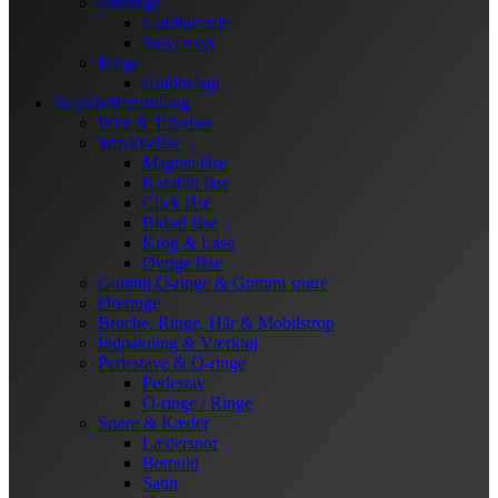
Øreringe
Guldfarvede
Sølvfarvet
Ringe
Guldbelagt
Smykkefremstilling
Wire & Tilbehør
Smykkelåse
Magnet låse
Karabin låse
Click låse
Bidsel låse
Krog & Låse
Øvrige låse
Gummi O-ringe & Gummi snøre
Øreringe
Broche, Ringe, Hår & Mobilstrop
Indpakning & Værktøj
Perlestave & O-ringe
Perlestav
O-ringe / Ringe
Snøre & Kæder
Lædersnor
Bomuld
Satin