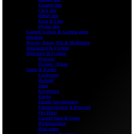
Karabin låse
Click låse
Bidsel låse
Krog & Låse
Øvrige låse
Gummi O-ringe & Gummi snøre
Øreringe
Broche, Ringe, Hår & Mobilstrop
Indpakning & Værktøj
Perlestave & O-ringe
Perlestav
O-ringe / Ringe
Snøre & Kæder
Lædersnor
Bomuld
Satin
Knyttesnor
Kæder
Elastik Smykkesnøre
Faldskærmsline & Paracord
Flet Bånd
Gummi bånd & Snøre
Ruskindssnøre
Bola snøre