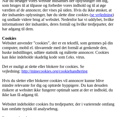
Når du besøger vores website indsamles der oplysninger om dig,
som bruges til at tilpasse og forbedre vores indhold og til at øge
værdien af de annoncer, der vises på siden. Hvis du ikke ønsker, at
der indsamles oplysninger, bør du slette dine cookies (
se vejledning
)
og undlade videre brug af websitet. Nedenfor har vi uddybet, hvilke
informationer der indsamles, deres formål og hvilke tredjeparter, der
har adgang til dem.
Cookies
Websitet anvender ”cookies”, der er en tekstfil, som gemmes på din
computer, mobil el. tilsvarende med det formål at genkende den,
huske indstillinger, udføre statistik og målrette annoncer. Cookies
kan ikke indeholde skadelig kode som f.eks. virus.
Det er muligt at slette eller blokere for cookies. Se
vejledning:
http://minecookies.org/cookiehandtering
Hvis du sletter eller blokerer cookies vil annoncer kunne blive
mindre relevante for dig og optræde hyppigere. Du kan desuden
risikere at websitet ikke fungerer optimalt samt at der er indhold, du
ikke kan få adgang til.
Websitet indeholder cookies fra tredjeparter, der i varierende omfang
kan omfatte typisk til analysebrug.