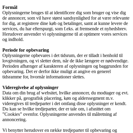
Formål
Oplysningerne bruges til at identificere dig som bruger og vise dig
de annoncer, som vil have størst sandsynlighed for at være relevante
for dig, at registrere dine køb og betalinger, samt at kunne levere de
services, du har efterspurgt, som f.eks. at fremsende et nyhedsbrev.
Herudover anvender vi oplysningerne til at optimere vores services
og indhold.
Periode for opbevaring
Oplysningerne opbevares i det tidsrum, der er tilladt i henhold til
lovgivningen, og vi sletter dem, når de ikke længere er nødvendige.
Perioden afhænger af karakteren af oplysningen og baggrunden for
opbevaring. Det er derfor ikke muligt at angive en generel
tidsramme for, hvornår informationer slettes.
Videregivelse af oplysninger
Data om din brug af websitet, hvilke annoncer, du modtager og evt.
klikker på, geografisk placering, køn og alderssegment m.v.
videregives til tredjeparter i det omfang disse oplysninger er kendt.
Du kan se hvilke tredjeparter, der er tale om, i afsnittet om
”Cookies” ovenfor. Oplysningerne anvendes til målretning af
annoncering.
Vi benytter herudover en række tredjeparter til opbevaring og