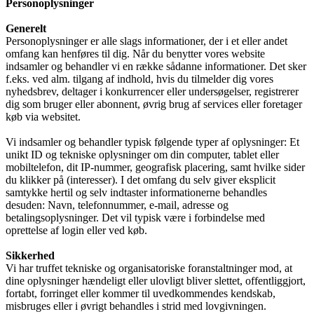
Personoplysninger
Generelt
Personoplysninger er alle slags informationer, der i et eller andet
omfang kan henføres til dig. Når du benytter vores website
indsamler og behandler vi en række sådanne informationer. Det sker
f.eks. ved alm. tilgang af indhold, hvis du tilmelder dig vores
nyhedsbrev, deltager i konkurrencer eller undersøgelser, registrerer
dig som bruger eller abonnent, øvrig brug af services eller foretager
køb via websitet.
Vi indsamler og behandler typisk følgende typer af oplysninger: Et
unikt ID og tekniske oplysninger om din computer, tablet eller
mobiltelefon, dit IP-nummer, geografisk placering, samt hvilke sider
du klikker på (interesser). I det omfang du selv giver eksplicit
samtykke hertil og selv indtaster informationerne behandles
desuden: Navn, telefonnummer, e-mail, adresse og
betalingsoplysninger. Det vil typisk være i forbindelse med
oprettelse af login eller ved køb.
Sikkerhed
Vi har truffet tekniske og organisatoriske foranstaltninger mod, at
dine oplysninger hændeligt eller ulovligt bliver slettet, offentliggjort,
fortabt, forringet eller kommer til uvedkommendes kendskab,
misbruges eller i øvrigt behandles i strid med lovgivningen.