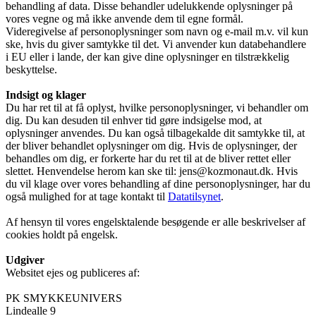
behandling af data. Disse behandler udelukkende oplysninger på
vores vegne og må ikke anvende dem til egne formål.
Videregivelse af personoplysninger som navn og e-mail m.v. vil kun
ske, hvis du giver samtykke til det. Vi anvender kun databehandlere
i EU eller i lande, der kan give dine oplysninger en tilstrækkelig
beskyttelse.
Indsigt og klager
Du har ret til at få oplyst, hvilke personoplysninger, vi behandler om
dig. Du kan desuden til enhver tid gøre indsigelse mod, at
oplysninger anvendes. Du kan også tilbagekalde dit samtykke til, at
der bliver behandlet oplysninger om dig. Hvis de oplysninger, der
behandles om dig, er forkerte har du ret til at de bliver rettet eller
slettet. Henvendelse herom kan ske til: jens@kozmonaut.dk. Hvis
du vil klage over vores behandling af dine personoplysninger, har du
også mulighed for at tage kontakt til
Datatilsynet
.
Af hensyn til vores engelsktalende besøgende er alle beskrivelser af
cookies holdt på engelsk.
Udgiver
Websitet ejes og publiceres af:
PK SMYKKEUNIVERS
Lindealle 9