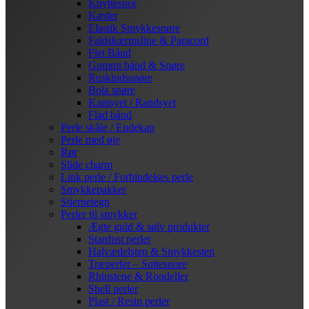
Knyttesnor
Kæder
Elastik Smykkesnøre
Faldskærmsline & Paracord
Flet Bånd
Gummi bånd & Snøre
Ruskindssnøre
Bola snøre
Kantsyet / Randsyet
Flad bånd
Perle skåle / Endekap
Perle med øje
Rør
Slide charm
Link perle / Forbindelses perle
Smykkepakker
Stjernetegn
Perler til smykker
Ægte guld & sølv produkter
Stardust perler
Halvædelsten & Smykkesten
Træperler – Suttesnore
Rhinstene & Rondeller
Shell perler
Plast / Resin perler