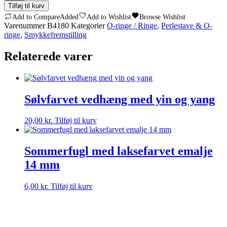
Åben
Tilføj til kurv
/
Add to Compare
Added
Add to Wishlist
Browse Wishlist
Lukket
Varenummer
B4180
Kategorier
O-ringe / Ringe
,
Perlestave & O-
O-
ringe
,
Smykkefremstilling
Ring
15
Relaterede varer
Mm
-
2
Stk
antal
Sølvfarvet vedhæng med yin og yang
20,00
kr.
Tilføj til kurv
Sommerfugl med laksefarvet emalje
14 mm
6,00
kr.
Tilføj til kurv