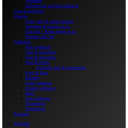
Vedhæng
Sølvfarvede smykkevedhæng
Glas & porcelæn
Charms
Guld, sølv & metal charms
Smykker til charms m.m.
Glas led – Resin perler m.m.
Sterling sølv led
Vedhæng
Sølv vedhæng
Glas & porcelæn
Glas & porcelæn
Sten & Perler
Polerede sten & lommesten
Kors & Ikon
Blandet
Guld vedhæng
Emalje vedhæng
Børn
Sort vedhæng
Stjernetegn
Stjernetegn
Knapper
Smykker