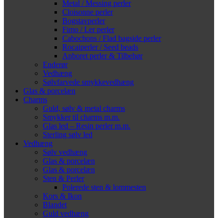
Metal / Messing perler
Cloisonne perler
Bogstavperler
Fimo / Ler perler
Cabochons / Flad bagside perler
Rocaiperler / Seed beads
Anboret perler & Tilbehør
Enderør
Vedhæng
Sølvfarvede smykkevedhæng
Glas & porcelæn
Charms
Guld, sølv & metal charms
Smykker til charms m.m.
Glas led – Resin perler m.m.
Sterling sølv led
Vedhæng
Sølv vedhæng
Glas & porcelæn
Glas & porcelæn
Sten & Perler
Polerede sten & lommesten
Kors & Ikon
Blandet
Guld vedhæng