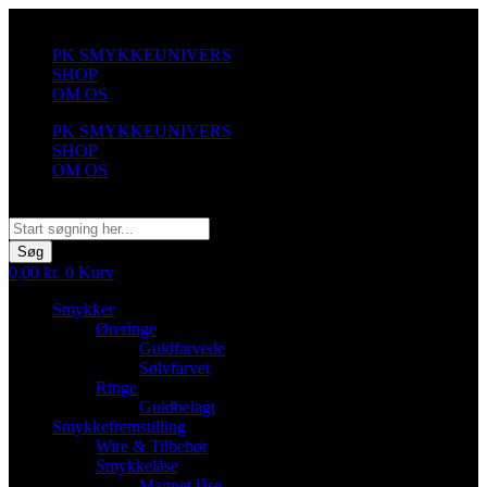
Videre
til
PK SMYKKEUNIVERS
indhold
SHOP
OM OS
PK SMYKKEUNIVERS
SHOP
OM OS
Søg
Søg
0,00
kr.
0
Kurv
Smykker
Øreringe
Guldfarvede
Sølvfarvet
Ringe
Guldbelagt
Smykkefremstilling
Wire & Tilbehør
Smykkelåse
Magnet låse