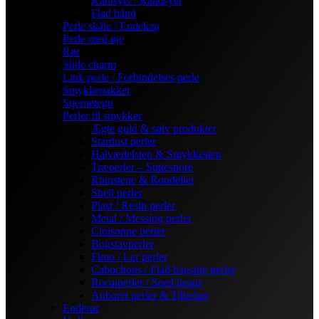
Kantsyet / Randsyet
Flad bånd
Perle skåle / Endekap
Perle med øje
Rør
Slide charm
Link perle / Forbindelses perle
Smykkepakker
Stjernetegn
Perler til smykker
Ægte guld & sølv produkter
Stardust perler
Halvædelsten & Smykkesten
Træperler – Suttesnore
Rhinstene & Rondeller
Shell perler
Plast / Resin perler
Metal / Messing perler
Cloisonne perler
Bogstavperler
Fimo / Ler perler
Cabochons / Flad bagside perler
Rocaiperler / Seed beads
Anboret perler & Tilbehør
Enderør