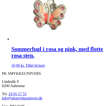
Sommerfugl i rosa og pink, med flotte
rosa sten.
10,00
kr.
Tilføj til kurv
PK SMYKKEUNIVERS
Lindealle 9
6200 Aabenraa
Tel.
24 91 17 53
info@pksmykkeunivers.dk