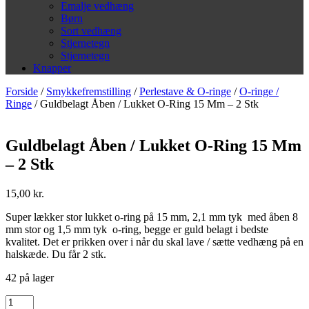
Emalje vedhæng
Børn
Sort vedhæng
Stjernetegn
Stjernetegn
Knapper
Forside
/
Smykkefremstilling
/
Perlestave & O-ringe
/
O-ringe /
Ringe
/ Guldbelagt Åben / Lukket O-Ring 15 Mm – 2 Stk
Guldbelagt Åben / Lukket O-Ring 15 Mm
– 2 Stk
15,00
kr.
Super lækker stor lukket o-ring på 15 mm, 2,1 mm tyk med åben 8
mm stor og 1,5 mm tyk o-ring, begge er guld belagt i bedste
kvalitet. Det er prikken over i når du skal lave / sætte vedhæng på en
halskæde. Du får 2 stk.
42 på lager
Guldbelagt