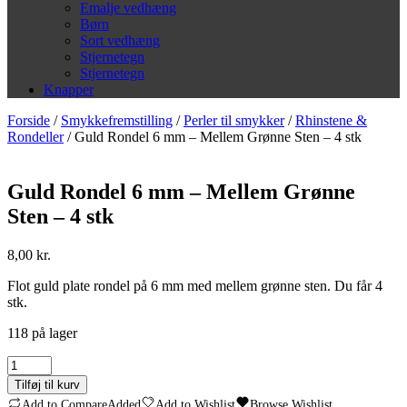
Emalje vedhæng
Børn
Sort vedhæng
Stjernetegn
Stjernetegn
Knapper
Forside
/
Smykkefremstilling
/
Perler til smykker
/
Rhinstene &
Rondeller
/ Guld Rondel 6 mm – Mellem Grønne Sten – 4 stk
Guld Rondel 6 mm – Mellem Grønne
Sten – 4 stk
8,00
kr.
Flot guld plate rondel på 6 mm med mellem grønne sten. Du får 4
stk.
118 på lager
Guld
Rondel
Tilføj til kurv
6
Add to Compare
Added
Add to Wishlist
Browse Wishlist