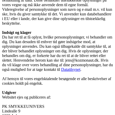
behandling af data. Disse behandler udelukkende oplysninger på
vores vegne og må ikke anvende dem til egne formål.
Videregivelse af personoplysninger som navn og e-mail m.v. vil kun
ske, hvis du giver samtykke til det. Vi anvender kun databehandlere
i EU eller i lande, der kan give dine oplysninger en tilstrækkelig
beskyttelse.
Indsigt og klager
Du har ret til at få oplyst, hvilke personoplysninger, vi behandler om
dig. Du kan desuden til enhver tid gøre indsigelse mod, at
oplysninger anvendes. Du kan også tilbagekalde dit samtykke til, at
der bliver behandlet oplysninger om dig. Hvis de oplysninger, der
behandles om dig, er forkerte har du ret til at de bliver rettet eller
slettet. Henvendelse herom kan ske til: jens@kozmonaut.dk. Hvis
du vil klage over vores behandling af dine personoplysninger, har du
også mulighed for at tage kontakt til
Datatilsynet
.
Af hensyn til vores engelsktalende besøgende er alle beskrivelser af
cookies holdt på engelsk.
Udgiver
Websitet ejes og publiceres af:
PK SMYKKEUNIVERS
Lindealle 9