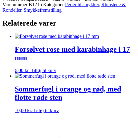
mm
Varenummer
B1215
Kategorier
Perler til smykker
,
Rhinstene &
-
Rondeller
,
Smykkefremstilling
Mellem
Grønne
Relaterede varer
Sten
-
4
stk
antal
Forsølvet rose med karabinhage i 17
mm
6,00
kr.
Tilføj til kurv
Sommerfugl i orange og rød, med
flotte røde sten
10,00
kr.
Tilføj til kurv