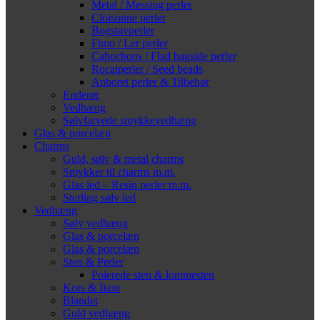
Metal / Messing perler
Cloisonne perler
Bogstavperler
Fimo / Ler perler
Cabochons / Flad bagside perler
Rocaiperler / Seed beads
Anboret perler & Tilbehør
Enderør
Vedhæng
Sølvfarvede smykkevedhæng
Glas & porcelæn
Charms
Guld, sølv & metal charms
Smykker til charms m.m.
Glas led – Resin perler m.m.
Sterling sølv led
Vedhæng
Sølv vedhæng
Glas & porcelæn
Glas & porcelæn
Sten & Perler
Polerede sten & lommesten
Kors & Ikon
Blandet
Guld vedhæng