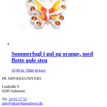
Sommerfugl i gul og orange, med
flotte gule sten
10,00
kr.
Tilføj til kurv
PK SMYKKEUNIVERS
Lindealle 9
6200 Aabenraa
Tel.
24 91 17 53
info@pksmykkeunivers.dk