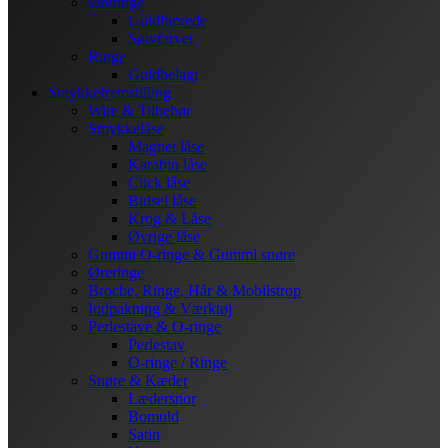
Øreringe
Guldfarvede
Sølvfarvet
Ringe
Guldbelagt
Smykkefremstilling
Wire & Tilbehør
Smykkelåse
Magnet låse
Karabin låse
Click låse
Bidsel låse
Krog & Låse
Øvrige låse
Gummi O-ringe & Gummi snøre
Øreringe
Broche, Ringe, Hår & Mobilstrop
Indpakning & Værktøj
Perlestave & O-ringe
Perlestav
O-ringe / Ringe
Snøre & Kæder
Lædersnor
Bomuld
Satin