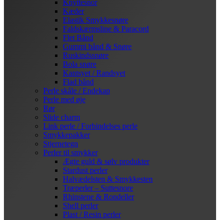
Knyttesnor
Kæder
Elastik Smykkesnøre
Faldskærmsline & Paracord
Flet Bånd
Gummi bånd & Snøre
Ruskindssnøre
Bola snøre
Kantsyet / Randsyet
Flad bånd
Perle skåle / Endekap
Perle med øje
Rør
Slide charm
Link perle / Forbindelses perle
Smykkepakker
Stjernetegn
Perler til smykker
Ægte guld & sølv produkter
Stardust perler
Halvædelsten & Smykkesten
Træperler – Suttesnore
Rhinstene & Rondeller
Shell perler
Plast / Resin perler