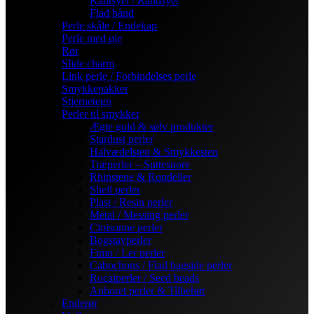
Kantsyet / Randsyet
Flad bånd
Perle skåle / Endekap
Perle med øje
Rør
Slide charm
Link perle / Forbindelses perle
Smykkepakker
Stjernetegn
Perler til smykker
Ægte guld & sølv produkter
Stardust perler
Halvædelsten & Smykkesten
Træperler – Suttesnore
Rhinstene & Rondeller
Shell perler
Plast / Resin perler
Metal / Messing perler
Cloisonne perler
Bogstavperler
Fimo / Ler perler
Cabochons / Flad bagside perler
Rocaiperler / Seed beads
Anboret perler & Tilbehør
Enderør