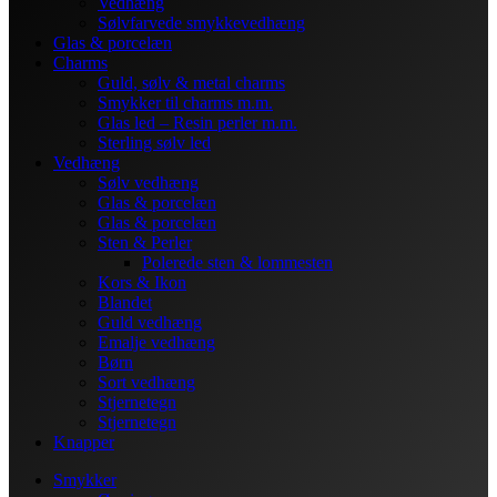
Vedhæng
Sølvfarvede smykkevedhæng
Glas & porcelæn
Charms
Guld, sølv & metal charms
Smykker til charms m.m.
Glas led – Resin perler m.m.
Sterling sølv led
Vedhæng
Sølv vedhæng
Glas & porcelæn
Glas & porcelæn
Sten & Perler
Polerede sten & lommesten
Kors & Ikon
Blandet
Guld vedhæng
Emalje vedhæng
Børn
Sort vedhæng
Stjernetegn
Stjernetegn
Knapper
Smykker