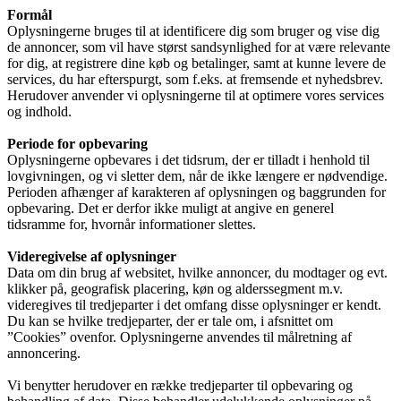
Formål
Oplysningerne bruges til at identificere dig som bruger og vise dig
de annoncer, som vil have størst sandsynlighed for at være relevante
for dig, at registrere dine køb og betalinger, samt at kunne levere de
services, du har efterspurgt, som f.eks. at fremsende et nyhedsbrev.
Herudover anvender vi oplysningerne til at optimere vores services
og indhold.
Periode for opbevaring
Oplysningerne opbevares i det tidsrum, der er tilladt i henhold til
lovgivningen, og vi sletter dem, når de ikke længere er nødvendige.
Perioden afhænger af karakteren af oplysningen og baggrunden for
opbevaring. Det er derfor ikke muligt at angive en generel
tidsramme for, hvornår informationer slettes.
Videregivelse af oplysninger
Data om din brug af websitet, hvilke annoncer, du modtager og evt.
klikker på, geografisk placering, køn og alderssegment m.v.
videregives til tredjeparter i det omfang disse oplysninger er kendt.
Du kan se hvilke tredjeparter, der er tale om, i afsnittet om
”Cookies” ovenfor. Oplysningerne anvendes til målretning af
annoncering.
Vi benytter herudover en række tredjeparter til opbevaring og