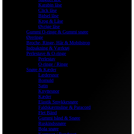
Karabin låse
Click låse
Bidsel låse
Krog & Låse
Øvrige låse
Gummi O-ringe & Gummi snøre
Øreringe
Broche, Ringe, Hår & Mobilstrop
Indpakning & Værktøj
Perlestave & O-ringe
Perlestav
O-ringe / Ringe
Snøre & Kæder
Lædersnor
Bomuld
Satin
Knyttesnor
Kæder
Elastik Smykkesnøre
Faldskærmsline & Paracord
Flet Bånd
Gummi bånd & Snøre
Ruskindssnøre
Bola snøre