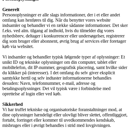
Generelt
Personoplysninger er alle slags informationer, der i et eller andet
omfang kan henføres til dig. Når du benytter vores website
indsamler og behandler vi en række sådanne informationer. Det sker
f.eks. ved alm. tilgang af indhold, hvis du tilmelder dig vores
nyhedsbrev, deltager i konkurrencer eller undersøgelser, registrerer
dig som bruger eller abonnent, øvrig brug af services eller foretager
køb via websitet.
Vi indsamler og behandler typisk følgende typer af oplysninger: Et
unikt ID og tekniske oplysninger om din computer, tablet eller
mobiltelefon, dit IP-nummer, geografisk placering, samt hvilke sider
du klikker på (interesser). I det omfang du selv giver eksplicit
samtykke hertil og selv indtaster informationerne behandles
desuden: Navn, telefonnummer, e-mail, adresse og
betalingsoplysninger. Det vil typisk være i forbindelse med
oprettelse af login eller ved køb.
Sikkerhed
Vi har truffet tekniske og organisatoriske foranstaltninger mod, at
dine oplysninger hændeligt eller ulovligt bliver slettet, offentliggjort,
fortabt, forringet eller kommer til uvedkommendes kendskab,
misbruges eller i øvrigt behandles i strid med lovgivningen.