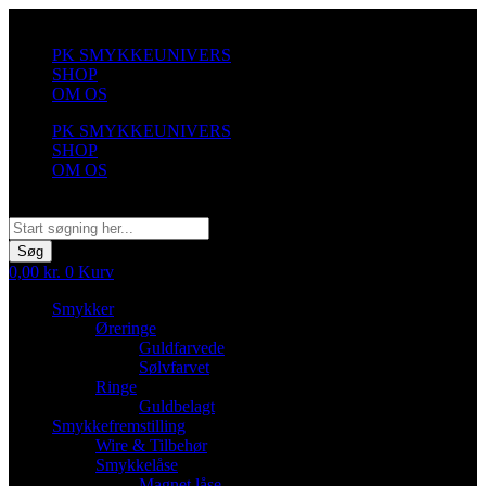
Videre
til
PK SMYKKEUNIVERS
indhold
SHOP
OM OS
PK SMYKKEUNIVERS
SHOP
OM OS
Søg
Søg
0,00
kr.
0
Kurv
Smykker
Øreringe
Guldfarvede
Sølvfarvet
Ringe
Guldbelagt
Smykkefremstilling
Wire & Tilbehør
Smykkelåse
Magnet låse