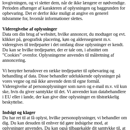
lovgivningen, og vi sletter dem, når de ikke længere er nødvendige.
Perioden afhænger af karakteren af oplysningen og baggrunden for
opbevaring. Det er derfor ikke muligt at angive en generel
tidsramme for, hvornår informationer slettes.
Videregivelse af oplysninger
Data om din brug af websitet, hvilke annoncer, du modtager og evt.
klikker på, geografisk placering, køn og alderssegment m.v.
videregives til tredjeparter i det omfang disse oplysninger er kendt.
Du kan se hvilke tredjeparter, der er tale om, i afsnittet om
”Cookies” ovenfor. Oplysningerne anvendes til målretning af
annoncering.
Vi benytter herudover en række tredjeparter til opbevaring og
behandling af data. Disse behandler udelukkende oplysninger på
vores vegne og må ikke anvende dem til egne formål.
Videregivelse af personoplysninger som navn og e-mail m.v. vil kun
ske, hvis du giver samtykke til det. Vi anvender kun databehandlere
i EU eller i lande, der kan give dine oplysninger en tilstrækkelig
beskyttelse.
Indsigt og klager
Du har ret til at få oplyst, hvilke personoplysninger, vi behandler om
dig. Du kan desuden til enhver tid gøre indsigelse mod, at
oplysninger anvendes. Du kan også tilbagekalde dit samtykke til, at