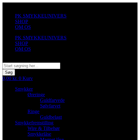
Videre
til
PK SMYKKEUNIVERS
indhold
SHOP
OM OS
PK SMYKKEUNIVERS
SHOP
OM OS
Søg
Søg
0,00
kr.
0
Kurv
Smykker
Øreringe
Guldfarvede
Sølvfarvet
Ringe
Guldbelagt
Smykkefremstilling
Wire & Tilbehør
Smykkelåse
Magnet låse