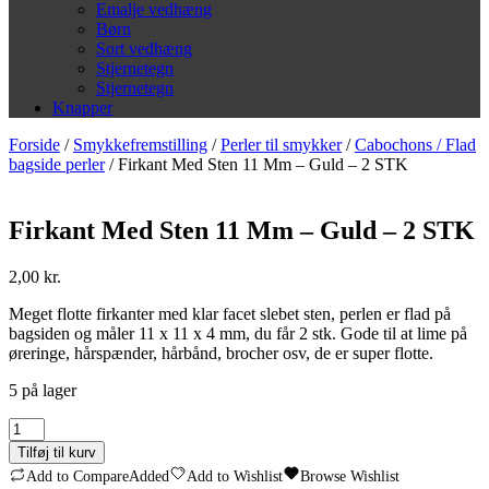
Emalje vedhæng
Børn
Sort vedhæng
Stjernetegn
Stjernetegn
Knapper
Forside
/
Smykkefremstilling
/
Perler til smykker
/
Cabochons / Flad
bagside perler
/ Firkant Med Sten 11 Mm – Guld – 2 STK
Firkant Med Sten 11 Mm – Guld – 2 STK
2,00
kr.
Meget flotte firkanter med klar facet slebet sten, perlen er flad på
bagsiden og måler 11 x 11 x 4 mm, du får 2 stk. Gode til at lime på
øreringe, hårspænder, hårbånd, brocher osv, de er super flotte.
5 på lager
Firkant
Med
Tilføj til kurv
Sten
Add to Compare
Added
Add to Wishlist
Browse Wishlist
11