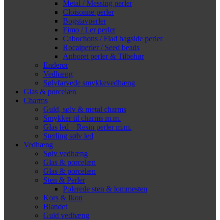
Metal / Messing perler
Cloisonne perler
Bogstavperler
Fimo / Ler perler
Cabochons / Flad bagside perler
Rocaiperler / Seed beads
Anboret perler & Tilbehør
Enderør
Vedhæng
Sølvfarvede smykkevedhæng
Glas & porcelæn
Charms
Guld, sølv & metal charms
Smykker til charms m.m.
Glas led – Resin perler m.m.
Sterling sølv led
Vedhæng
Sølv vedhæng
Glas & porcelæn
Glas & porcelæn
Sten & Perler
Polerede sten & lommesten
Kors & Ikon
Blandet
Guld vedhæng