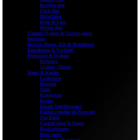
Karabin låse
Click låse
Bidsel låse
Krog & Låse
Øvrige låse
Gummi O-ringe & Gummi snøre
Øreringe
Broche, Ringe, Hår & Mobilstrop
Indpakning & Værktøj
Perlestave & O-ringe
Perlestav
O-ringe / Ringe
Snøre & Kæder
Lædersnor
Bomuld
Satin
Knyttesnor
Kæder
Elastik Smykkesnøre
Faldskærmsline & Paracord
Flet Bånd
Gummi bånd & Snøre
Ruskindssnøre
Bola snøre