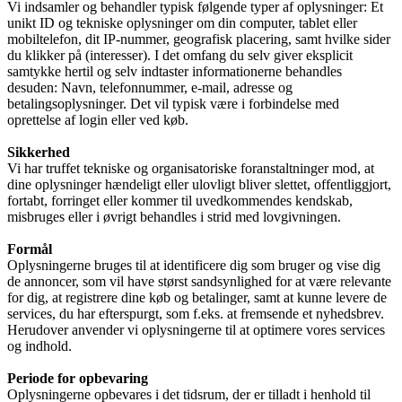
Vi indsamler og behandler typisk følgende typer af oplysninger: Et
unikt ID og tekniske oplysninger om din computer, tablet eller
mobiltelefon, dit IP-nummer, geografisk placering, samt hvilke sider
du klikker på (interesser). I det omfang du selv giver eksplicit
samtykke hertil og selv indtaster informationerne behandles
desuden: Navn, telefonnummer, e-mail, adresse og
betalingsoplysninger. Det vil typisk være i forbindelse med
oprettelse af login eller ved køb.
Sikkerhed
Vi har truffet tekniske og organisatoriske foranstaltninger mod, at
dine oplysninger hændeligt eller ulovligt bliver slettet, offentliggjort,
fortabt, forringet eller kommer til uvedkommendes kendskab,
misbruges eller i øvrigt behandles i strid med lovgivningen.
Formål
Oplysningerne bruges til at identificere dig som bruger og vise dig
de annoncer, som vil have størst sandsynlighed for at være relevante
for dig, at registrere dine køb og betalinger, samt at kunne levere de
services, du har efterspurgt, som f.eks. at fremsende et nyhedsbrev.
Herudover anvender vi oplysningerne til at optimere vores services
og indhold.
Periode for opbevaring
Oplysningerne opbevares i det tidsrum, der er tilladt i henhold til