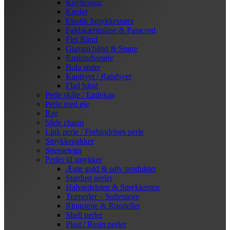
Knyttesnor
Kæder
Elastik Smykkesnøre
Faldskærmsline & Paracord
Flet Bånd
Gummi bånd & Snøre
Ruskindssnøre
Bola snøre
Kantsyet / Randsyet
Flad bånd
Perle skåle / Endekap
Perle med øje
Rør
Slide charm
Link perle / Forbindelses perle
Smykkepakker
Stjernetegn
Perler til smykker
Ægte guld & sølv produkter
Stardust perler
Halvædelsten & Smykkesten
Træperler – Suttesnore
Rhinstene & Rondeller
Shell perler
Plast / Resin perler