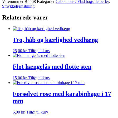
Varenummer
B5568
Kategorier
Cabochons / Flad bagside perler
,
Mm
Smykkefremstilling
-
Guld
Relaterede varer
-
2
STK
antal
Tro, håb og kærlighed vedhæng
25,00
kr.
Tilføj til kurv
Flot hængelås med flotte sten
15,00
kr.
Tilføj til kurv
Forsølvet rose med karabinhage i 17
mm
6,00
kr.
Tilføj til kurv