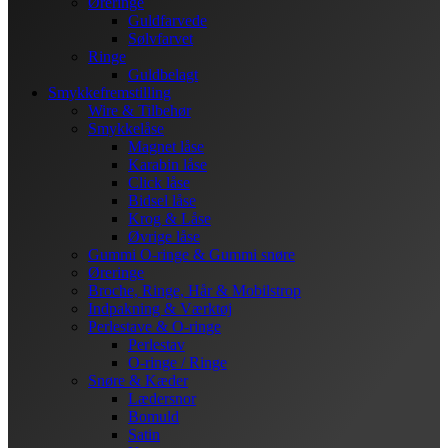
Øreringe
Guldfarvede
Sølvfarvet
Ringe
Guldbelagt
Smykkefremstilling
Wire & Tilbehør
Smykkelåse
Magnet låse
Karabin låse
Click låse
Bidsel låse
Krog & Låse
Øvrige låse
Gummi O-ringe & Gummi snøre
Øreringe
Broche, Ringe, Hår & Mobilstrop
Indpakning & Værktøj
Perlestave & O-ringe
Perlestav
O-ringe / Ringe
Snøre & Kæder
Lædersnor
Bomuld
Satin