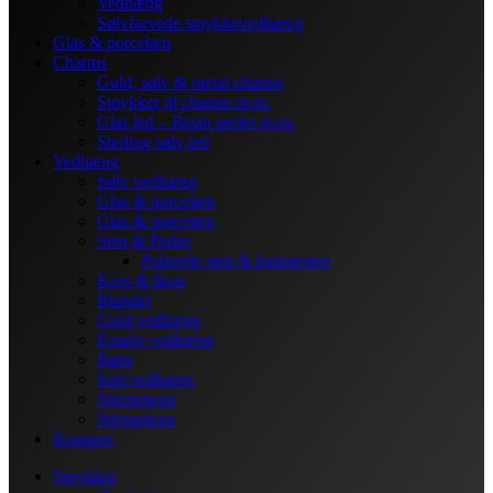
Vedhæng
Sølvfarvede smykkevedhæng
Glas & porcelæn
Charms
Guld, sølv & metal charms
Smykker til charms m.m.
Glas led – Resin perler m.m.
Sterling sølv led
Vedhæng
Sølv vedhæng
Glas & porcelæn
Glas & porcelæn
Sten & Perler
Polerede sten & lommesten
Kors & Ikon
Blandet
Guld vedhæng
Emalje vedhæng
Børn
Sort vedhæng
Stjernetegn
Stjernetegn
Knapper
Smykker