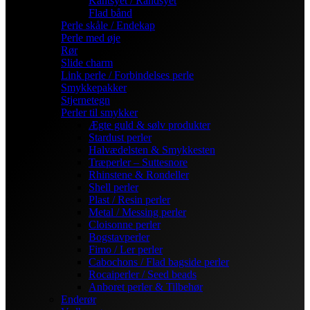
Kantsyet / Randsyet
Flad bånd
Perle skåle / Endekap
Perle med øje
Rør
Slide charm
Link perle / Forbindelses perle
Smykkepakker
Stjernetegn
Perler til smykker
Ægte guld & sølv produkter
Stardust perler
Halvædelsten & Smykkesten
Træperler – Suttesnore
Rhinstene & Rondeller
Shell perler
Plast / Resin perler
Metal / Messing perler
Cloisonne perler
Bogstavperler
Fimo / Ler perler
Cabochons / Flad bagside perler
Rocaiperler / Seed beads
Anboret perler & Tilbehør
Enderør