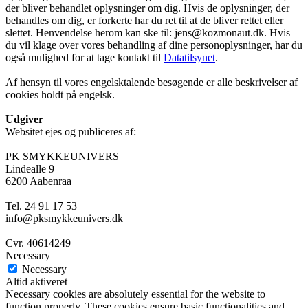
der bliver behandlet oplysninger om dig. Hvis de oplysninger, der
behandles om dig, er forkerte har du ret til at de bliver rettet eller
slettet. Henvendelse herom kan ske til: jens@kozmonaut.dk. Hvis
du vil klage over vores behandling af dine personoplysninger, har du
også mulighed for at tage kontakt til
Datatilsynet
.
Af hensyn til vores engelsktalende besøgende er alle beskrivelser af
cookies holdt på engelsk.
Udgiver
Websitet ejes og publiceres af:
PK SMYKKEUNIVERS
Lindealle 9
6200 Aabenraa
Tel. 24 91 17 53
info@pksmykkeunivers.dk
Cvr. 40614249
Necessary
Necessary
Altid aktiveret
Necessary cookies are absolutely essential for the website to
function properly. These cookies ensure basic functionalities and