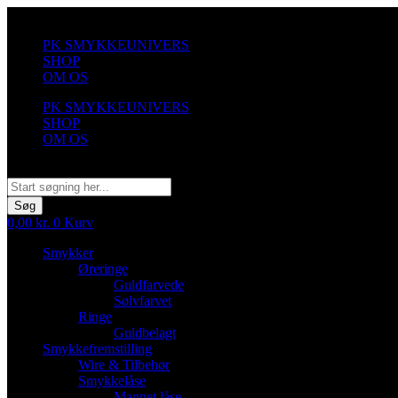
Videre
til
PK SMYKKEUNIVERS
indhold
SHOP
OM OS
PK SMYKKEUNIVERS
SHOP
OM OS
Søg
Søg
0,00
kr.
0
Kurv
Smykker
Øreringe
Guldfarvede
Sølvfarvet
Ringe
Guldbelagt
Smykkefremstilling
Wire & Tilbehør
Smykkelåse
Magnet låse