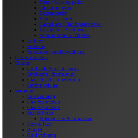
Metal / Messing perler
Cloisonne perler
Bogstavperler
Fimo / Ler perler
Cabochons / Flad bagside perler
Rocaiperler / Seed beads
Anboret perler & Tilbehør
Enderør
Vedhæng
Sølvfarvede smykkevedhæng
Glas & porcelæn
Charms
Guld, sølv & metal charms
Smykker til charms m.m.
Glas led – Resin perler m.m.
Sterling sølv led
Vedhæng
Sølv vedhæng
Glas & porcelæn
Glas & porcelæn
Sten & Perler
Polerede sten & lommesten
Kors & Ikon
Blandet
Guld vedhæng