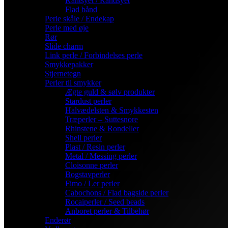
Kantsyet / Randsyet
Flad bånd
Perle skåle / Endekap
Perle med øje
Rør
Slide charm
Link perle / Forbindelses perle
Smykkepakker
Stjernetegn
Perler til smykker
Ægte guld & sølv produkter
Stardust perler
Halvædelsten & Smykkesten
Træperler – Suttesnore
Rhinstene & Rondeller
Shell perler
Plast / Resin perler
Metal / Messing perler
Cloisonne perler
Bogstavperler
Fimo / Ler perler
Cabochons / Flad bagside perler
Rocaiperler / Seed beads
Anboret perler & Tilbehør
Enderør