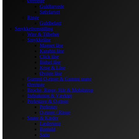
Øreringe
Guldfarvede
Sølvfarvet
Ringe
Guldbelagt
Smykkefremstilling
Wire & Tilbehør
Smykkelåse
Magnet låse
Karabin låse
Click låse
Bidsel låse
Krog & Låse
Øvrige låse
Gummi O-ringe & Gummi snøre
Øreringe
Broche, Ringe, Hår & Mobilstrop
Indpakning & Værktøj
Perlestave & O-ringe
Perlestav
O-ringe / Ringe
Snøre & Kæder
Lædersnor
Bomuld
Satin