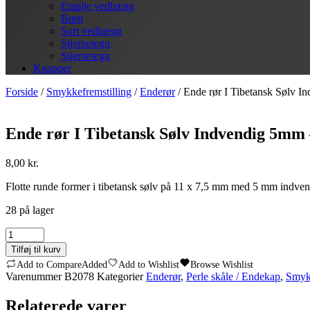
Emalje vedhæng
Børn
Sort vedhæng
Stjernetegn
Stjernetegn
Knapper
Forside
/
Smykkefremstilling
/
Enderør
/ Ende rør I Tibetansk Sølv I
Ende rør I Tibetansk Sølv Indvendig 5mm 
8,00
kr.
Flotte runde former i tibetansk sølv på 11 x 7,5 mm med 5 mm indven
28 på lager
Ende
rør
Tilføj til kurv
I
Add to Compare
Added
Add to Wishlist
Browse Wishlist
Tibetansk
Varenummer
B2078
Kategorier
Enderør
,
Perle skåle / Endekap
,
Smykk
Sølv
Indvendig
Relaterede varer
5mm