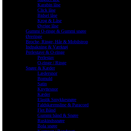
Karabin låse
Click låse
Bidsel låse
Krog & Låse
Øvrige låse
Gummi O-ringe & Gummi snøre
Øreringe
Broche, Ringe, Hår & Mobilstrop
Indpakning & Værktøj
Perlestave & O-ringe
Perlestav
O-ringe / Ringe
Snøre & Kæder
Lædersnor
Bomuld
Satin
Knyttesnor
Kæder
Elastik Smykkesnøre
Faldskærmsline & Paracord
Flet Bånd
Gummi bånd & Snøre
Ruskindssnøre
Bola snøre