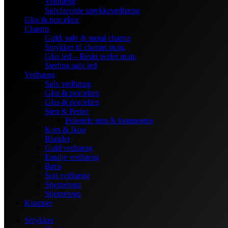
Vedhæng
Sølvfarvede smykkevedhæng
Glas & porcelæn
Charms
Guld, sølv & metal charms
Smykker til charms m.m.
Glas led – Resin perler m.m.
Sterling sølv led
Vedhæng
Sølv vedhæng
Glas & porcelæn
Glas & porcelæn
Sten & Perler
Polerede sten & lommesten
Kors & Ikon
Blandet
Guld vedhæng
Emalje vedhæng
Børn
Sort vedhæng
Stjernetegn
Stjernetegn
Knapper
Smykker