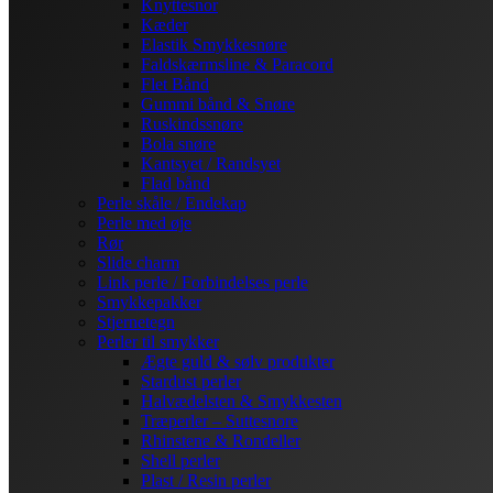
Knyttesnor
Kæder
Elastik Smykkesnøre
Faldskærmsline & Paracord
Flet Bånd
Gummi bånd & Snøre
Ruskindssnøre
Bola snøre
Kantsyet / Randsyet
Flad bånd
Perle skåle / Endekap
Perle med øje
Rør
Slide charm
Link perle / Forbindelses perle
Smykkepakker
Stjernetegn
Perler til smykker
Ægte guld & sølv produkter
Stardust perler
Halvædelsten & Smykkesten
Træperler – Suttesnore
Rhinstene & Rondeller
Shell perler
Plast / Resin perler