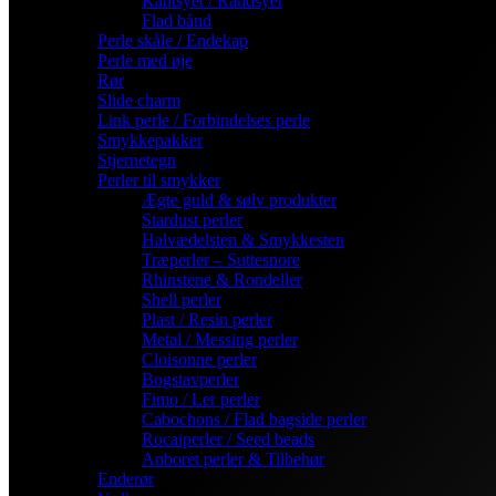
Kantsyet / Randsyet
Flad bånd
Perle skåle / Endekap
Perle med øje
Rør
Slide charm
Link perle / Forbindelses perle
Smykkepakker
Stjernetegn
Perler til smykker
Ægte guld & sølv produkter
Stardust perler
Halvædelsten & Smykkesten
Træperler – Suttesnore
Rhinstene & Rondeller
Shell perler
Plast / Resin perler
Metal / Messing perler
Cloisonne perler
Bogstavperler
Fimo / Ler perler
Cabochons / Flad bagside perler
Rocaiperler / Seed beads
Anboret perler & Tilbehør
Enderør