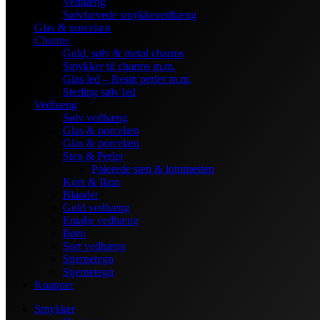
Vedhæng
Sølvfarvede smykkevedhæng
Glas & porcelæn
Charms
Guld, sølv & metal charms
Smykker til charms m.m.
Glas led – Resin perler m.m.
Sterling sølv led
Vedhæng
Sølv vedhæng
Glas & porcelæn
Glas & porcelæn
Sten & Perler
Polerede sten & lommesten
Kors & Ikon
Blandet
Guld vedhæng
Emalje vedhæng
Børn
Sort vedhæng
Stjernetegn
Stjernetegn
Knapper
Smykker