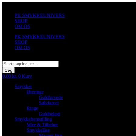
Videre
til
PK SMYKKEUNIVERS
indhold
SHOP
OM OS
PK SMYKKEUNIVERS
SHOP
OM OS
Søg
Søg
0,00
kr.
0
Kurv
Smykker
Øreringe
Guldfarvede
Sølvfarvet
Ringe
Guldbelagt
Smykkefremstilling
Wire & Tilbehør
Smykkelåse
Magnet låse