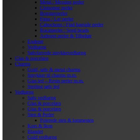
Metal / Messing perler
Cloisonne perler
Bogstavperler
Fimo / Ler perler
Cabochons / Flad bagside perler
Rocaiperler / Seed beads
Anboret perler & Tilbehør
Enderør
Vedhæng
Sølvfarvede smykkevedhæng
Glas & porcelæn
Charms
Guld, sølv & metal charms
Smykker til charms m.m.
Glas led – Resin perler m.m.
Sterling sølv led
Vedhæng
Sølv vedhæng
Glas & porcelæn
Glas & porcelæn
Sten & Perler
Polerede sten & lommesten
Kors & Ikon
Blandet
Guld vedhæng