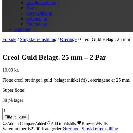
Emalje vedhæng
Børn
Sort vedhæng
Stjernetegn
Stjernetegn
Knapper
Forside
/
Smykkefremstilling
/
Øreringe
/ Creol Guld Belagt. 25 mm –
Creol Guld Belagt. 25 mm – 2 Par
10,00
kr.
Flotte creol øreringe i guld belagt (nikkel fri) , øreringene er 25 mm.
Super flotte!
38 på lager
Creol
Guld
Tilføj til kurv
Belagt.
Add to Compare
Added
Add to Wishlist
Browse Wishlist
25
Varenummer
B2290
Kategorier
Øreringe
,
Smykkefremstilling
mm