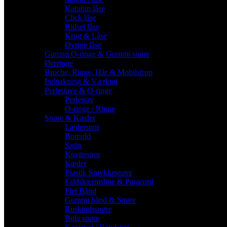
Karabin låse
Click låse
Bidsel låse
Krog & Låse
Øvrige låse
Gummi O-ringe & Gummi snøre
Øreringe
Broche, Ringe, Hår & Mobilstrop
Indpakning & Værktøj
Perlestave & O-ringe
Perlestav
O-ringe / Ringe
Snøre & Kæder
Lædersnor
Bomuld
Satin
Knyttesnor
Kæder
Elastik Smykkesnøre
Faldskærmsline & Paracord
Flet Bånd
Gummi bånd & Snøre
Ruskindssnøre
Bola snøre