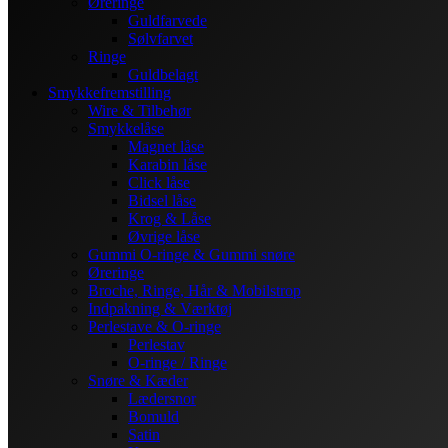
Øreringe
Guldfarvede
Sølvfarvet
Ringe
Guldbelagt
Smykkefremstilling
Wire & Tilbehør
Smykkelåse
Magnet låse
Karabin låse
Click låse
Bidsel låse
Krog & Låse
Øvrige låse
Gummi O-ringe & Gummi snøre
Øreringe
Broche, Ringe, Hår & Mobilstrop
Indpakning & Værktøj
Perlestave & O-ringe
Perlestav
O-ringe / Ringe
Snøre & Kæder
Lædersnor
Bomuld
Satin