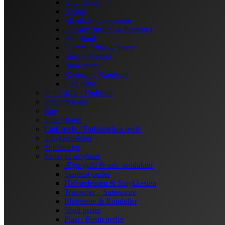
Knyttesnor
Kæder
Elastik Smykkesnøre
Faldskærmsline & Paracord
Flet Bånd
Gummi bånd & Snøre
Ruskindssnøre
Bola snøre
Kantsyet / Randsyet
Flad bånd
Perle skåle / Endekap
Perle med øje
Rør
Slide charm
Link perle / Forbindelses perle
Smykkepakker
Stjernetegn
Perler til smykker
Ægte guld & sølv produkter
Stardust perler
Halvædelsten & Smykkesten
Træperler – Suttesnore
Rhinstene & Rondeller
Shell perler
Plast / Resin perler