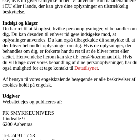
ske, hvis du giver samtykke til det. Vi anvender kun databehandlere
i EU eller i lande, der kan give dine oplysninger en tilstrækkelig
beskyttelse.
Indsigt og klager
Du har ret til at få oplyst, hvilke personoplysninger, vi behandler om
dig. Du kan desuden til enhver tid gøre indsigelse mod, at
oplysninger anvendes. Du kan også tilbagekalde dit samtykke til, at
der bliver behandlet oplysninger om dig. Hvis de oplysninger, der
behandles om dig, er forkerte har du ret til at de bliver rettet eller
slettet. Henvendelse herom kan ske til: jens@kozmonaut.dk. Hvis
du vil klage over vores behandling af dine personoplysninger, har du
også mulighed for at tage kontakt til
Datatilsynet
.
Af hensyn til vores engelsktalende besøgende er alle beskrivelser af
cookies holdt på engelsk.
Udgiver
Websitet ejes og publiceres af:
PK SMYKKEUNIVERS
Lindealle 9
6200 Aabenraa
Tel. 24 91 17 53