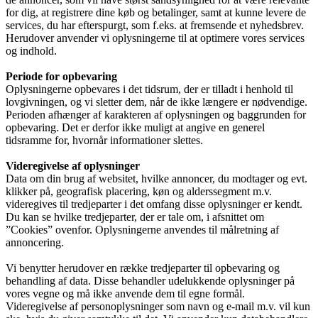
for dig, at registrere dine køb og betalinger, samt at kunne levere de
services, du har efterspurgt, som f.eks. at fremsende et nyhedsbrev.
Herudover anvender vi oplysningerne til at optimere vores services
og indhold.
Periode for opbevaring
Oplysningerne opbevares i det tidsrum, der er tilladt i henhold til
lovgivningen, og vi sletter dem, når de ikke længere er nødvendige.
Perioden afhænger af karakteren af oplysningen og baggrunden for
opbevaring. Det er derfor ikke muligt at angive en generel
tidsramme for, hvornår informationer slettes.
Videregivelse af oplysninger
Data om din brug af websitet, hvilke annoncer, du modtager og evt.
klikker på, geografisk placering, køn og alderssegment m.v.
videregives til tredjeparter i det omfang disse oplysninger er kendt.
Du kan se hvilke tredjeparter, der er tale om, i afsnittet om
”Cookies” ovenfor. Oplysningerne anvendes til målretning af
annoncering.
Vi benytter herudover en række tredjeparter til opbevaring og
behandling af data. Disse behandler udelukkende oplysninger på
vores vegne og må ikke anvende dem til egne formål.
Videregivelse af personoplysninger som navn og e-mail m.v. vil kun