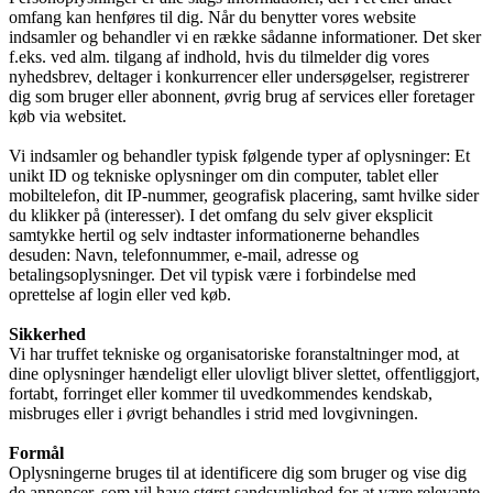
omfang kan henføres til dig. Når du benytter vores website
indsamler og behandler vi en række sådanne informationer. Det sker
f.eks. ved alm. tilgang af indhold, hvis du tilmelder dig vores
nyhedsbrev, deltager i konkurrencer eller undersøgelser, registrerer
dig som bruger eller abonnent, øvrig brug af services eller foretager
køb via websitet.
Vi indsamler og behandler typisk følgende typer af oplysninger: Et
unikt ID og tekniske oplysninger om din computer, tablet eller
mobiltelefon, dit IP-nummer, geografisk placering, samt hvilke sider
du klikker på (interesser). I det omfang du selv giver eksplicit
samtykke hertil og selv indtaster informationerne behandles
desuden: Navn, telefonnummer, e-mail, adresse og
betalingsoplysninger. Det vil typisk være i forbindelse med
oprettelse af login eller ved køb.
Sikkerhed
Vi har truffet tekniske og organisatoriske foranstaltninger mod, at
dine oplysninger hændeligt eller ulovligt bliver slettet, offentliggjort,
fortabt, forringet eller kommer til uvedkommendes kendskab,
misbruges eller i øvrigt behandles i strid med lovgivningen.
Formål
Oplysningerne bruges til at identificere dig som bruger og vise dig
de annoncer, som vil have størst sandsynlighed for at være relevante