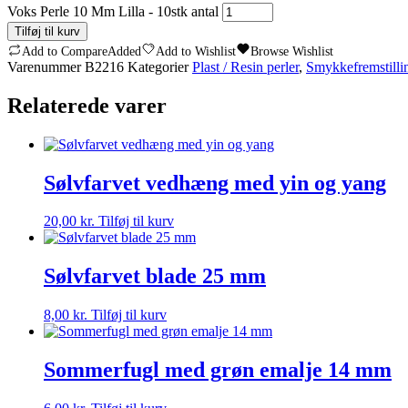
Voks Perle 10 Mm Lilla - 10stk antal
Tilføj til kurv
Add to Compare
Added
Add to Wishlist
Browse Wishlist
Varenummer
B2216
Kategorier
Plast / Resin perler
,
Smykkefremstilli
Relaterede varer
Sølvfarvet vedhæng med yin og yang
20,00
kr.
Tilføj til kurv
Sølvfarvet blade 25 mm
8,00
kr.
Tilføj til kurv
Sommerfugl med grøn emalje 14 mm