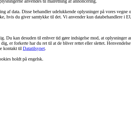
 Oplysningerne anvendes til målretning af annoncering.
ling af data. Disse behandler udelukkende oplysninger på vores vegne 
e, hvis du giver samtykke til det. Vi anvender kun databehandlere i EU e
dig. Du kan desuden til enhver tid gøre indsigelse mod, at oplysninger a
g, er forkerte har du ret til at de bliver rettet eller slettet. Henvend
e kontakt til
Datatilsynet
.
ookies holdt på engelsk.