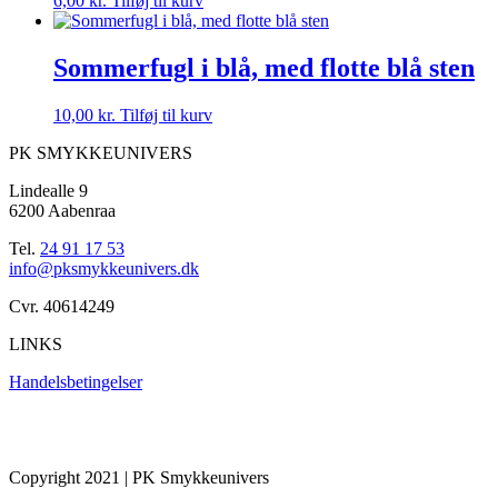
6,00
kr.
Tilføj til kurv
Sommerfugl i blå, med flotte blå sten
10,00
kr.
Tilføj til kurv
PK SMYKKEUNIVERS
Lindealle 9
6200 Aabenraa
Tel.
24 91 17 53
info@pksmykkeunivers.dk
Cvr. 40614249
LINKS
Handelsbetingelser
Copyright 2021 | PK Smykkeunivers