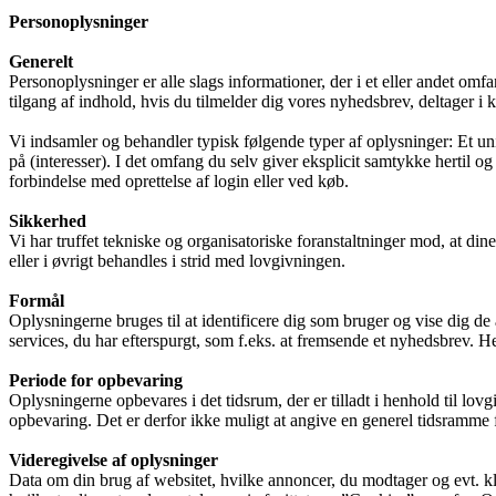
Personoplysninger
Generelt
Personoplysninger er alle slags informationer, der i et eller andet om
tilgang af indhold, hvis du tilmelder dig vores nyhedsbrev, deltager i k
Vi indsamler og behandler typisk følgende typer af oplysninger: Et uni
på (interesser). I det omfang du selv giver eksplicit samtykke hertil 
forbindelse med oprettelse af login eller ved køb.
Sikkerhed
Vi har truffet tekniske og organisatoriske foranstaltninger mod, at din
eller i øvrigt behandles i strid med lovgivningen.
Formål
Oplysningerne bruges til at identificere dig som bruger og vise dig de 
services, du har efterspurgt, som f.eks. at fremsende et nyhedsbrev. H
Periode for opbevaring
Oplysningerne opbevares i det tidsrum, der er tilladt i henhold til l
opbevaring. Det er derfor ikke muligt at angive en generel tidsramme f
Videregivelse af oplysninger
Data om din brug af websitet, hvilke annoncer, du modtager og evt. kli