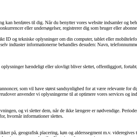
fang kan henføres til dig. Når du benytter vores website indsamler og be
onkurrencer eller undersøgelser, registrerer dig som bruger eller abonnen
kt ID og tekniske oplysninger om din computer, tablet eller mobiltelefo
og selv indtaster informationerne behandles desuden: Navn, telefonnummer
e oplysninger hændeligt eller ulovligt bliver slettet, offentliggjort, fo
annoncer, som vil have størst sandsynlighed for at være relevante for dig
erudover anvender vi oplysningerne til at optimere vores services og in
ovgivningen, og vi sletter dem, når de ikke længere er nødvendige. Peri
or, hvornår informationer slettes.
kker på, geografisk placering, køn og alderssegment m.v. videregives ti