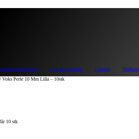
Smykkefremstilling
Glas & porcelæn
Charms
Vedhæn
/ Voks Perle 10 Mm Lilla – 10stk
år 10 stk