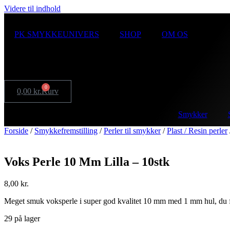
Videre til indhold
PK SMYKKEUNIVERS
SHOP
OM OS
0
0,00
kr.
Kurv
Smykker
Forside
/
Smykkefremstilling
/
Perler til smykker
/
Plast / Resin perler
Voks Perle 10 Mm Lilla – 10stk
8,00
kr.
Meget smuk voksperle i super god kvalitet 10 mm med 1 mm hul, du f
29 på lager