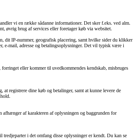
handler vi en række sådanne informationer. Det sker f.eks. ved alm.
t, øvrig brug af services eller foretager køb via websitet.
n, dit IP-nummer, geografisk placering, samt hvilke sider du klikker
, e-mail, adresse og betalingsoplysninger. Det vil typisk være i
rtabt, forringet eller kommer til uvedkommendes kendskab, misbruges
, at registrere dine køb og betalinger, samt at kunne levere de
dhold.
oden afhænger af karakteren af oplysningen og baggrunden for
l tredjeparter i det omfang disse oplysninger er kendt. Du kan se