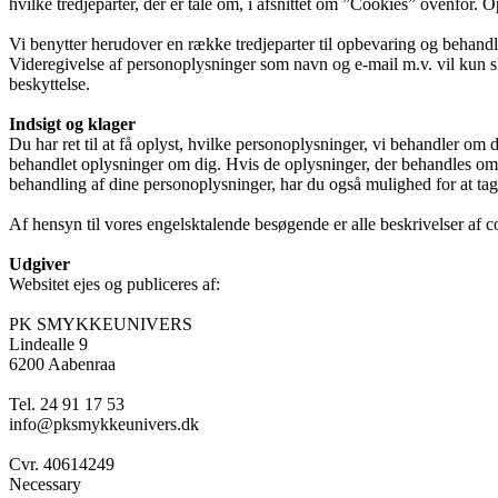
hvilke tredjeparter, der er tale om, i afsnittet om ”Cookies” ovenfor.
Vi benytter herudover en række tredjeparter til opbevaring og behand
Videregivelse af personoplysninger som navn og e-mail m.v. vil kun sk
beskyttelse.
Indsigt og klager
Du har ret til at få oplyst, hvilke personoplysninger, vi behandler om 
behandlet oplysninger om dig. Hvis de oplysninger, der behandles om di
behandling af dine personoplysninger, har du også mulighed for at tag
Af hensyn til vores engelsktalende besøgende er alle beskrivelser af c
Udgiver
Websitet ejes og publiceres af:
PK SMYKKEUNIVERS
Lindealle 9
6200 Aabenraa
Tel. 24 91 17 53
info@pksmykkeunivers.dk
Cvr. 40614249
Necessary