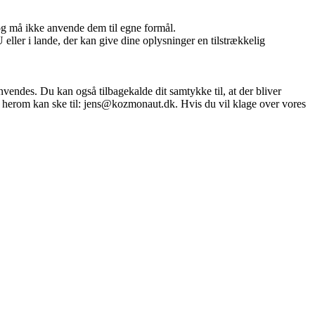
og må ikke anvende dem til egne formål.
ller i lande, der kan give dine oplysninger en tilstrækkelig
nvendes. Du kan også tilbagekalde dit samtykke til, at der bliver
else herom kan ske til: jens@kozmonaut.dk. Hvis du vil klage over vores