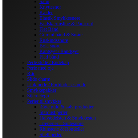
Satin
Knyttesnor
Kæder
Elastik Smykkesnøre
Faldskærmsline & Paracord
Flet Bånd
Gummi bånd & Snøre
Ruskindssnøre
Bola snøre
Kantsyet / Randsyet
Flad bånd
Perle skåle / Endekap
Perle med øje
Rør
Slide charm
Link perle / Forbindelses perle
Smykkepakker
Stjernetegn
Perler til smykker
Ægte guld & sølv produkter
Stardust perler
Halvædelsten & Smykkesten
Træperler – Suttesnore
Rhinstene & Rondeller
Shell perler