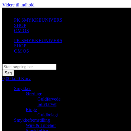
Videre til indhold
PK SMYKKEUNIVERS
SHOP
OM OS
PK SMYKKEUNIVERS
SHOP
OM OS
Søg
Søg
0,00
kr.
0
Kurv
Smykker
Øreringe
Guldfarvede
Sølvfarvet
Ringe
Guldbelagt
Smykkefremstilling
Wire & Tilbehør
Smykkelåse