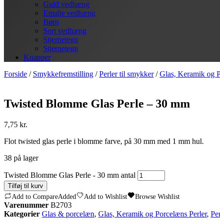
Guld vedhæng
Emalje vedhæng
Børn
Sort vedhæng
Stjernetegn
Stjernetegn
Knapper
Forside
/
Smykkefremstilling
/
Perler til smykker
/
Glas, Keramik og P
Twisted Blomme Glas Perle – 30 mm
7,75
kr.
Flot twisted glas perle i blomme farve, på 30 mm med 1 mm hul.
38 på lager
Twisted Blomme Glas Perle - 30 mm antal
Tilføj til kurv
Add to Compare
Added
Add to Wishlist
Browse Wishlist
Varenummer
B2703
Kategorier
Glas & porcelæn
,
Glas, Keramik og Porcelæns Perler
,
Per