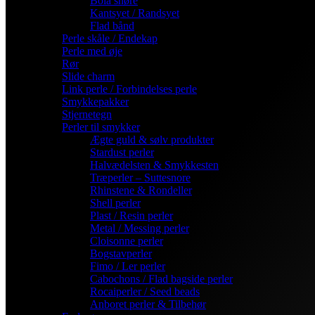
Bola snøre
Kantsyet / Randsyet
Flad bånd
Perle skåle / Endekap
Perle med øje
Rør
Slide charm
Link perle / Forbindelses perle
Smykkepakker
Stjernetegn
Perler til smykker
Ægte guld & sølv produkter
Stardust perler
Halvædelsten & Smykkesten
Træperler – Suttesnore
Rhinstene & Rondeller
Shell perler
Plast / Resin perler
Metal / Messing perler
Cloisonne perler
Bogstavperler
Fimo / Ler perler
Cabochons / Flad bagside perler
Rocaiperler / Seed beads
Anboret perler & Tilbehør