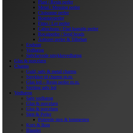
Plast / Resin perler
Metal / Messing perler
Cloisonne perler
Bogstavperler
Fimo / Ler perler
Cabochons / Flad bagside perler
Rocaiperler / Seed beads
Anboret perler & Tilbehør
Enderør
Vedhæng
Sølvfarvede smykkevedhæng
Glas & porcelæn
Charms
Guld, sølv & metal charms
Smykker til charms m.m.
Glas led – Resin perler m.m.
Sterling sølv led
Vedhæng
Sølv vedhæng
Glas & porcelæn
Glas & porcelæn
Sten & Perler
Polerede sten & lommesten
Kors & Ikon
Blandet