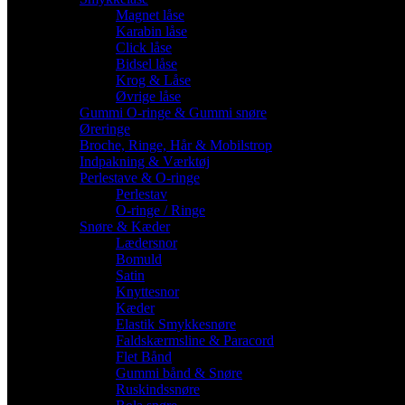
Magnet låse
Karabin låse
Click låse
Bidsel låse
Krog & Låse
Øvrige låse
Gummi O-ringe & Gummi snøre
Øreringe
Broche, Ringe, Hår & Mobilstrop
Indpakning & Værktøj
Perlestave & O-ringe
Perlestav
O-ringe / Ringe
Snøre & Kæder
Lædersnor
Bomuld
Satin
Knyttesnor
Kæder
Elastik Smykkesnøre
Faldskærmsline & Paracord
Flet Bånd
Gummi bånd & Snøre
Ruskindssnøre