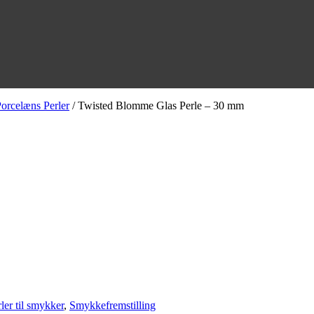
orcelæns Perler
/ Twisted Blomme Glas Perle – 30 mm
ler til smykker
,
Smykkefremstilling