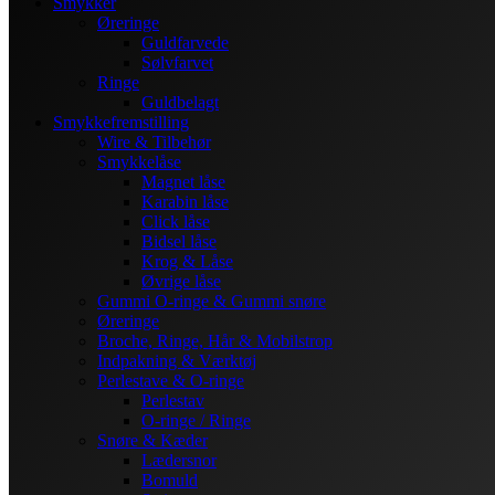
Smykker
Øreringe
Guldfarvede
Sølvfarvet
Ringe
Guldbelagt
Smykkefremstilling
Wire & Tilbehør
Smykkelåse
Magnet låse
Karabin låse
Click låse
Bidsel låse
Krog & Låse
Øvrige låse
Gummi O-ringe & Gummi snøre
Øreringe
Broche, Ringe, Hår & Mobilstrop
Indpakning & Værktøj
Perlestave & O-ringe
Perlestav
O-ringe / Ringe
Snøre & Kæder
Lædersnor
Bomuld