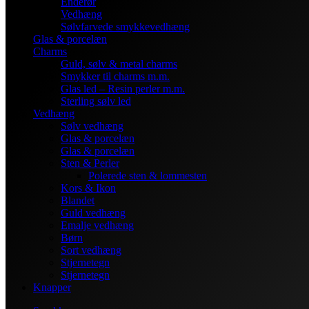
Enderør
Vedhæng
Sølvfarvede smykkevedhæng
Glas & porcelæn
Charms
Guld, sølv & metal charms
Smykker til charms m.m.
Glas led – Resin perler m.m.
Sterling sølv led
Vedhæng
Sølv vedhæng
Glas & porcelæn
Glas & porcelæn
Sten & Perler
Polerede sten & lommesten
Kors & Ikon
Blandet
Guld vedhæng
Emalje vedhæng
Børn
Sort vedhæng
Stjernetegn
Stjernetegn
Knapper