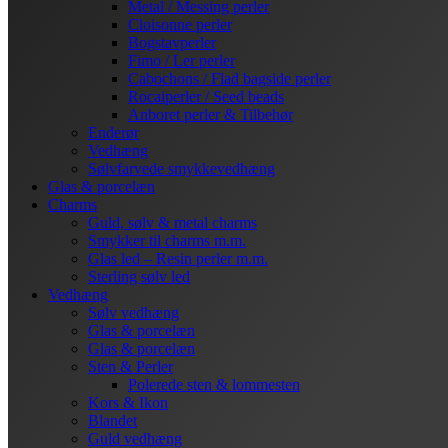
Metal / Messing perler
Cloisonne perler
Bogstavperler
Fimo / Ler perler
Cabochons / Flad bagside perler
Rocaiperler / Seed beads
Anboret perler & Tilbehør
Enderør
Vedhæng
Sølvfarvede smykkevedhæng
Glas & porcelæn
Charms
Guld, sølv & metal charms
Smykker til charms m.m.
Glas led – Resin perler m.m.
Sterling sølv led
Vedhæng
Sølv vedhæng
Glas & porcelæn
Glas & porcelæn
Sten & Perler
Polerede sten & lommesten
Kors & Ikon
Blandet
Guld vedhæng