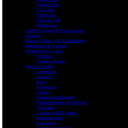
Karabin låse
Click låse
Bidsel låse
Krog & Låse
Øvrige låse
Gummi O-ringe & Gummi snøre
Øreringe
Broche, Ringe, Hår & Mobilstrop
Indpakning & Værktøj
Perlestave & O-ringe
Perlestav
O-ringe / Ringe
Snøre & Kæder
Lædersnor
Bomuld
Satin
Knyttesnor
Kæder
Elastik Smykkesnøre
Faldskærmsline & Paracord
Flet Bånd
Gummi bånd & Snøre
Ruskindssnøre
Bola snøre