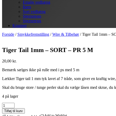
Emalje vedhæng
Børn
Sort vedhæng
Stjernetegn
Stjernetegn
Knapper
Forside
/
Smykkefremstilling
/
Wire & Tilbehør
/ Tiger Tail 1mm – 
Tiger Tail 1mm – SORT – PR 5 M
20,00
kr.
Bemærk sælges ikke på rulle med i ps med 5 m
Lækker Tiger tail 1 mm tyk lavet af 7 tråde, som giver en kraftig wir
Skal du bruge store / tunge perler skal du vælge låsen med skrue, du 
4 på lager
Tiger
Tail
Tilføj til kurv
1mm
Add to Wishlist