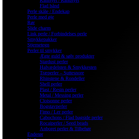
Kantsyet / Randsyet
Flad bånd
Perle skåle / Endekap
Perle med øje
Rør
Slide charm
Link perle / Forbindelses perle
Smykkepakker
Stjernetegn
Perler til smykker
Ægte guld & sølv produkter
Stardust perler
Halvædelsten & Smykkesten
Træperler – Suttesnore
Rhinstene & Rondeller
Shell perler
Plast / Resin perler
Metal / Messing perler
Cloisonne perler
Bogstavperler
Fimo / Ler perler
Cabochons / Flad bagside perler
Rocaiperler / Seed beads
Anboret perler & Tilbehør
Enderør