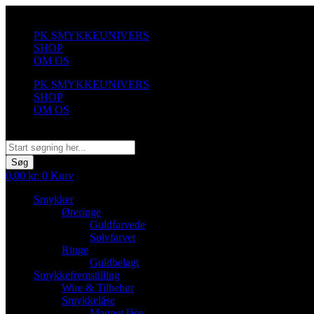
Videre
til
PK SMYKKEUNIVERS
indhold
SHOP
OM OS
PK SMYKKEUNIVERS
SHOP
OM OS
Søg
Søg
0,00
kr.
0
Kurv
Smykker
Øreringe
Guldfarvede
Sølvfarvet
Ringe
Guldbelagt
Smykkefremstilling
Wire & Tilbehør
Smykkelåse
Magnet låse