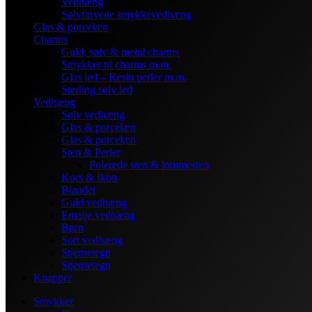
Vedhæng
Sølvfarvede smykkevedhæng
Glas & porcelæn
Charms
Guld, sølv & metal charms
Smykker til charms m.m.
Glas led – Resin perler m.m.
Sterling sølv led
Vedhæng
Sølv vedhæng
Glas & porcelæn
Glas & porcelæn
Sten & Perler
Polerede sten & lommesten
Kors & Ikon
Blandet
Guld vedhæng
Emalje vedhæng
Børn
Sort vedhæng
Stjernetegn
Stjernetegn
Knapper
Smykker