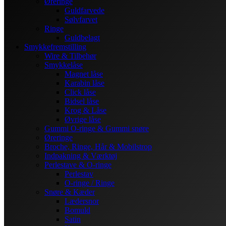
Øreringe
Guldfarvede
Sølvfarvet
Ringe
Guldbelagt
Smykkefremstilling
Wire & Tilbehør
Smykkelåse
Magnet låse
Karabin låse
Click låse
Bidsel låse
Krog & Låse
Øvrige låse
Gummi O-ringe & Gummi snøre
Øreringe
Broche, Ringe, Hår & Mobilstrop
Indpakning & Værktøj
Perlestave & O-ringe
Perlestav
O-ringe / Ringe
Snøre & Kæder
Lædersnor
Bomuld
Satin