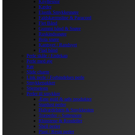
Knyttesnor
Kæder
Elastik Smykkesnøre
Faldskærmsline & Paracord
Flet Bånd
Gummi bånd & Snøre
Ruskindssnøre
Bola snøre
Kantsyet / Randsyet
Flad bånd
Perle skåle / Endekap
Perle med øje
Rør
Slide charm
Link perle / Forbindelses perle
Smykkepakker
Stjernetegn
Perler til smykker
Ægte guld & sølv produkter
Stardust perler
Halvædelsten & Smykkesten
Træperler – Suttesnore
Rhinstene & Rondeller
Shell perler
Plast / Resin perler