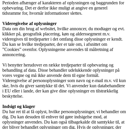
Perioden afhænger af karakteren af oplysningen og baggrunden for
opbevaring. Det er derfor ikke muligt at angive en generel
tidsramme for, hvornår informationer slettes.
Videregivelse af oplysninger
Data om din brug af websitet, hvilke annoncer, du modtager og evt.
klikker på, geografisk placering, køn og alderssegment m.v.
videregives til tredjeparter i det omfang disse oplysninger er kendt.
Du kan se hvilke tredjeparter, der er tale om, i afsnittet om
”Cookies” ovenfor. Oplysningerne anvendes til målretning af
annoncering.
Vi benytter herudover en række tredjeparter til opbevaring og
behandling af data. Disse behandler udelukkende oplysninger på
vores vegne og må ikke anvende dem til egne formål.
Videregivelse af personoplysninger som navn og e-mail m.v. vil kun
ske, hvis du giver samtykke til det. Vi anvender kun databehandlere
i EU eller i lande, der kan give dine oplysninger en tilstrækkelig
beskyttelse.
Indsigt og klager
Du har ret til at få oplyst, hvilke personoplysninger, vi behandler om
dig. Du kan desuden til enhver tid gøre indsigelse mod, at
oplysninger anvendes. Du kan også tilbagekalde dit samtykke til, at
der bliver behandlet oplysninger om dig. Hvis de oplysninger, der