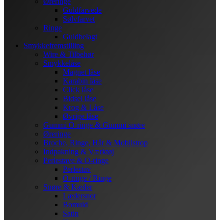
Øreringe
Guldfarvede
Sølvfarvet
Ringe
Guldbelagt
Smykkefremstilling
Wire & Tilbehør
Smykkelåse
Magnet låse
Karabin låse
Click låse
Bidsel låse
Krog & Låse
Øvrige låse
Gummi O-ringe & Gummi snøre
Øreringe
Broche, Ringe, Hår & Mobilstrop
Indpakning & Værktøj
Perlestave & O-ringe
Perlestav
O-ringe / Ringe
Snøre & Kæder
Lædersnor
Bomuld
Satin