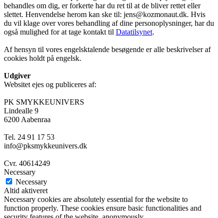
behandles om dig, er forkerte har du ret til at de bliver rettet eller
slettet. Henvendelse herom kan ske til: jens@kozmonaut.dk. Hvis
du vil klage over vores behandling af dine personoplysninger, har du
også mulighed for at tage kontakt til
Datatilsynet
.
Af hensyn til vores engelsktalende besøgende er alle beskrivelser af
cookies holdt på engelsk.
Udgiver
Websitet ejes og publiceres af:
PK SMYKKEUNIVERS
Lindealle 9
6200 Aabenraa
Tel. 24 91 17 53
info@pksmykkeunivers.dk
Cvr. 40614249
Necessary
Necessary
Altid aktiveret
Necessary cookies are absolutely essential for the website to
function properly. These cookies ensure basic functionalities and
security features of the website, anonymously.