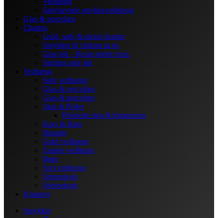
Vedhæng
Sølvfarvede smykkevedhæng
Glas & porcelæn
Charms
Guld, sølv & metal charms
Smykker til charms m.m.
Glas led – Resin perler m.m.
Sterling sølv led
Vedhæng
Sølv vedhæng
Glas & porcelæn
Glas & porcelæn
Sten & Perler
Polerede sten & lommesten
Kors & Ikon
Blandet
Guld vedhæng
Emalje vedhæng
Børn
Sort vedhæng
Stjernetegn
Stjernetegn
Knapper
Smykker