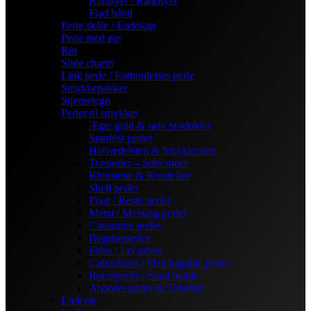
Kantsyet / Randsyet
Flad bånd
Perle skåle / Endekap
Perle med øje
Rør
Slide charm
Link perle / Forbindelses perle
Smykkepakker
Stjernetegn
Perler til smykker
Ægte guld & sølv produkter
Stardust perler
Halvædelsten & Smykkesten
Træperler – Suttesnore
Rhinstene & Rondeller
Shell perler
Plast / Resin perler
Metal / Messing perler
Cloisonne perler
Bogstavperler
Fimo / Ler perler
Cabochons / Flad bagside perler
Rocaiperler / Seed beads
Anboret perler & Tilbehør
Enderør