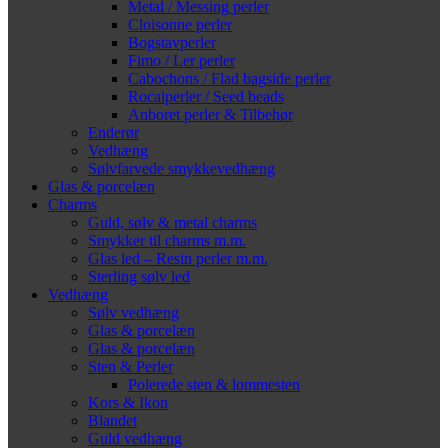
Metal / Messing perler
Cloisonne perler
Bogstavperler
Fimo / Ler perler
Cabochons / Flad bagside perler
Rocaiperler / Seed beads
Anboret perler & Tilbehør
Enderør
Vedhæng
Sølvfarvede smykkevedhæng
Glas & porcelæn
Charms
Guld, sølv & metal charms
Smykker til charms m.m.
Glas led – Resin perler m.m.
Sterling sølv led
Vedhæng
Sølv vedhæng
Glas & porcelæn
Glas & porcelæn
Sten & Perler
Polerede sten & lommesten
Kors & Ikon
Blandet
Guld vedhæng