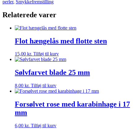
perler
,
Smykkefremstilling
/
1
Relaterede varer
mm
-
10
stk
antal
Flot hængelås med flotte sten
15,00
kr.
Tilføj til kurv
Sølvfarvet blade 25 mm
8,00
kr.
Tilføj til kurv
Forsølvet rose med karabinhage i 17
mm
6,00
kr.
Tilføj til kurv