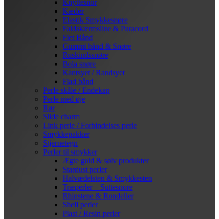
Knyttesnor
Kæder
Elastik Smykkesnøre
Faldskærmsline & Paracord
Flet Bånd
Gummi bånd & Snøre
Ruskindssnøre
Bola snøre
Kantsyet / Randsyet
Flad bånd
Perle skåle / Endekap
Perle med øje
Rør
Slide charm
Link perle / Forbindelses perle
Smykkepakker
Stjernetegn
Perler til smykker
Ægte guld & sølv produkter
Stardust perler
Halvædelsten & Smykkesten
Træperler – Suttesnore
Rhinstene & Rondeller
Shell perler
Plast / Resin perler