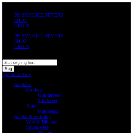
Videre
til
PK SMYKKEUNIVERS
indhold
SHOP
OM OS
PK SMYKKEUNIVERS
SHOP
OM OS
Søg
Søg
0,00
kr.
0
Kurv
Smykker
Øreringe
Guldfarvede
Sølvfarvet
Ringe
Guldbelagt
Smykkefremstilling
Wire & Tilbehør
Smykkelåse
Magnet låse