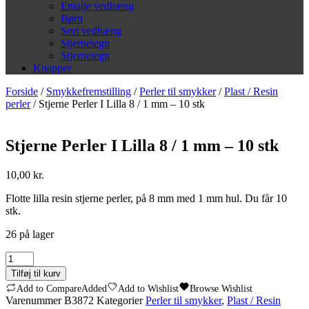
Emalje vedhæng
Børn
Sort vedhæng
Stjernetegn
Stjernetegn
Knapper
Forside
/
Smykkefremstilling
/
Perler til smykker
/
Plast / Resin
perler
/ Stjerne Perler I Lilla 8 / 1 mm – 10 stk
Stjerne Perler I Lilla 8 / 1 mm – 10 stk
10,00
kr.
Flotte lilla resin stjerne perler, på 8 mm med 1 mm hul. Du får 10
stk.
26 på lager
Stjerne
Perler
Tilføj til kurv
I
Add to Compare
Added
Add to Wishlist
Browse Wishlist
Lilla
Varenummer
B3872
Kategorier
Perler til smykker
,
Plast / Resin
8