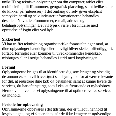
unikt ID og tekniske oplysninger om din computer, tablet eller
mobiltelefon, dit IP-nummer, geografisk placering, samt hvilke sider
du klikker på (interesser). I det omfang du selv giver eksplicit
samtykke hertil og selv indtaster informationerne behandles
desuden: Navn, telefonnummer, e-mail, adresse og
betalingsoplysninger. Det vil typisk være i forbindelse med
oprettelse af login eller ved køb.
Sikkerhed
Vi har truffet tekniske og organisatoriske foranstaltninger mod, at
dine oplysninger hændeligt eller ulovligt bliver slettet, offentliggjort,
fortabt, forringet eller kommer til uvedkommendes kendskab,
misbruges eller i øvrigt behandles i strid med lovgivningen.
Formål
Oplysningerne bruges til at identificere dig som bruger og vise dig
de annoncer, som vil have størst sandsynlighed for at være relevante
for dig, at registrere dine køb og betalinger, samt at kunne levere de
services, du har efterspurgt, som f.eks. at fremsende et nyhedsbrev.
Herudover anvender vi oplysningerne til at optimere vores services
og indhold.
Periode for opbevaring
Oplysningerne opbevares i det tidsrum, der er tilladt i henhold til
lovgivningen, og vi sletter dem, når de ikke længere er nødvendige.