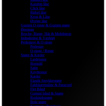
Karabin låse
Click låse
Bidsel låse
Krog & Låse
Øvrige låse
Gummi O-ringe & Gummi snøre
Øreringe
Broche, Ringe, Hår & Mobilstrop
Indpakning & Værktøj
Perlestave & O-ringe
Perlestav
O-ringe / Ringe
Snøre & Kæder
Lædersnor
Bomuld
Satin
Knyttesnor
Kæder
Elastik Smykkesnøre
Faldskærmsline & Paracord
Flet Bånd
Gummi bånd & Snøre
Ruskindssnøre
Bola snøre