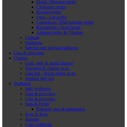
Metal / Messing perler
Cloisonne perler
Bogstavperler
Fimo / Ler perler
Cabochons / Flad bagside perler
Rocaiperler / Seed beads
Anboret perler & Tilbehør
Enderør
Vedhæng
Sølvfarvede smykkevedhæng
Glas & porcelæn
Charms
Guld, sølv & metal charms
Smykker til charms m.m.
Glas led – Resin perler m.m.
Sterling sølv led
Vedhæng
Sølv vedhæng
Glas & porcelæn
Glas & porcelæn
Sten & Perler
Polerede sten & lommesten
Kors & Ikon
Blandet
Guld vedhæng