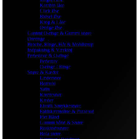
Karabin låse
Click låse
Bidsel låse
Krog & Låse
Øvrige låse
Gummi O-ringe & Gummi snøre
Øreringe
Broche, Ringe, Hår & Mobilstrop
Indpakning & Værktøj
Perlestave & O-ringe
Perlestav
O-ringe / Ringe
Snøre & Kæder
Lædersnor
Bomuld
Satin
Knyttesnor
Kæder
Elastik Smykkesnøre
Faldskærmsline & Paracord
Flet Bånd
Gummi bånd & Snøre
Ruskindssnøre
Bola snøre