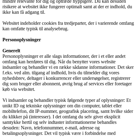
mindre relevante for dig og optræde hyppigere. Du kan desuden
risikere at websitet ikke fungerer optimalt samt at der er indhold, du
ikke kan få adgang til.
Websitet indeholder cookies fra tredjeparter, der i varierende omfang
kan omfatte typisk til analysebrug.
Personoplysninger
Generelt
Personoplysninger er alle slags informationer, der i et eller andet
omfang kan henføres til dig. Når du benytter vores website
indsamler og behandler vi en række sådanne informationer. Det sker
f.eks. ved alm. tilgang af indhold, hvis du tilmelder dig vores
nyhedsbrev, deltager i konkurrencer eller undersøgelser, registrerer
dig som bruger eller abonnent, øvrig brug af services eller foretager
køb via websitet.
Vi indsamler og behandler typisk følgende typer af oplysninger: Et
unikt ID og tekniske oplysninger om din computer, tablet eller
mobiltelefon, dit IP-nummer, geografisk placering, samt hvilke sider
du klikker på (interesser). I det omfang du selv giver eksplicit
samtykke hertil og selv indtaster informationerne behandles
desuden: Navn, telefonnummer, e-mail, adresse og
betalingsoplysninger. Det vil typisk være i forbindelse med