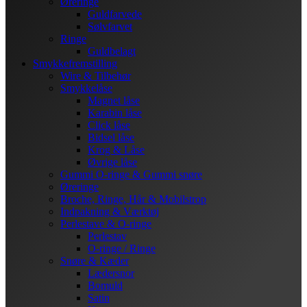
Øreringe
Guldfarvede
Sølvfarvet
Ringe
Guldbelagt
Smykkefremstilling
Wire & Tilbehør
Smykkelåse
Magnet låse
Karabin låse
Click låse
Bidsel låse
Krog & Låse
Øvrige låse
Gummi O-ringe & Gummi snøre
Øreringe
Broche, Ringe, Hår & Mobilstrop
Indpakning & Værktøj
Perlestave & O-ringe
Perlestav
O-ringe / Ringe
Snøre & Kæder
Lædersnor
Bomuld
Satin