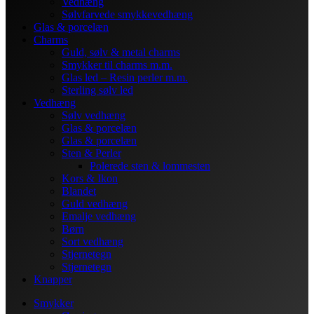
Vedhæng
Sølvfarvede smykkevedhæng
Glas & porcelæn
Charms
Guld, sølv & metal charms
Smykker til charms m.m.
Glas led – Resin perler m.m.
Sterling sølv led
Vedhæng
Sølv vedhæng
Glas & porcelæn
Glas & porcelæn
Sten & Perler
Polerede sten & lommesten
Kors & Ikon
Blandet
Guld vedhæng
Emalje vedhæng
Børn
Sort vedhæng
Stjernetegn
Stjernetegn
Knapper
Smykker