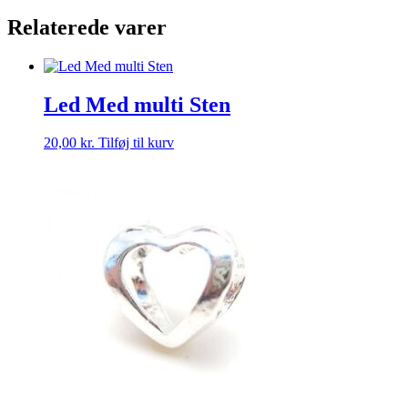
/
Relaterede varer
4
Mm
-
2
STK
Led Med multi Sten
antal
20,00
kr.
Tilføj til kurv