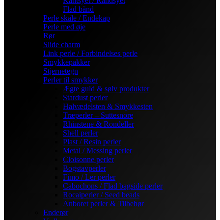
Kantsyet / Randsyet
Flad bånd
Perle skåle / Endekap
Perle med øje
Rør
Slide charm
Link perle / Forbindelses perle
Smykkepakker
Stjernetegn
Perler til smykker
Ægte guld & sølv produkter
Stardust perler
Halvædelsten & Smykkesten
Træperler – Suttesnore
Rhinstene & Rondeller
Shell perler
Plast / Resin perler
Metal / Messing perler
Cloisonne perler
Bogstavperler
Fimo / Ler perler
Cabochons / Flad bagside perler
Rocaiperler / Seed beads
Anboret perler & Tilbehør
Enderør