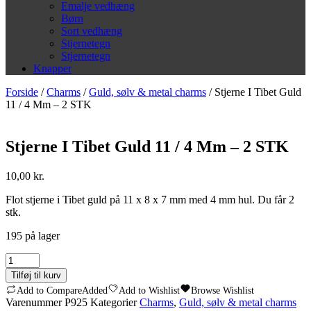
Emalje vedhæng
Børn
Sort vedhæng
Stjernetegn
Stjernetegn
Knapper
Forside
/
Charms
/
Guld, sølv & metal charms
/ Stjerne I Tibet Guld
11 / 4 Mm – 2 STK
Stjerne I Tibet Guld 11 / 4 Mm – 2 STK
10,00
kr.
Flot stjerne i Tibet guld på 11 x 8 x 7 mm med 4 mm hul. Du får 2
stk.
195 på lager
Stjerne
I
Tilføj til kurv
Tibet
Add to Compare
Added
Add to Wishlist
Browse Wishlist
Guld
Varenummer
P925
Kategorier
Charms
,
Guld, sølv & metal charms
11