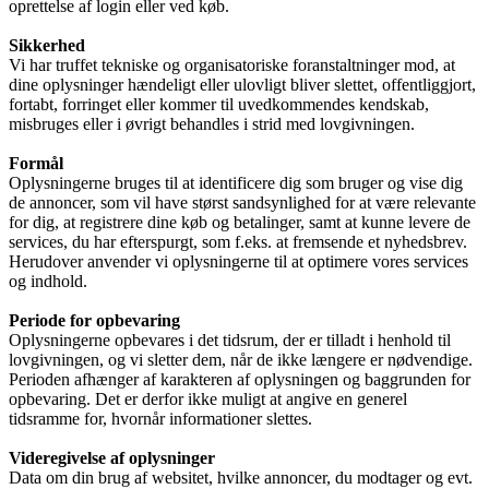
oprettelse af login eller ved køb.
Sikkerhed
Vi har truffet tekniske og organisatoriske foranstaltninger mod, at
dine oplysninger hændeligt eller ulovligt bliver slettet, offentliggjort,
fortabt, forringet eller kommer til uvedkommendes kendskab,
misbruges eller i øvrigt behandles i strid med lovgivningen.
Formål
Oplysningerne bruges til at identificere dig som bruger og vise dig
de annoncer, som vil have størst sandsynlighed for at være relevante
for dig, at registrere dine køb og betalinger, samt at kunne levere de
services, du har efterspurgt, som f.eks. at fremsende et nyhedsbrev.
Herudover anvender vi oplysningerne til at optimere vores services
og indhold.
Periode for opbevaring
Oplysningerne opbevares i det tidsrum, der er tilladt i henhold til
lovgivningen, og vi sletter dem, når de ikke længere er nødvendige.
Perioden afhænger af karakteren af oplysningen og baggrunden for
opbevaring. Det er derfor ikke muligt at angive en generel
tidsramme for, hvornår informationer slettes.
Videregivelse af oplysninger
Data om din brug af websitet, hvilke annoncer, du modtager og evt.