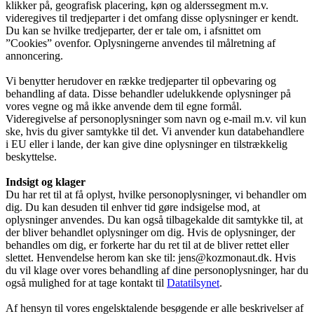
klikker på, geografisk placering, køn og alderssegment m.v.
videregives til tredjeparter i det omfang disse oplysninger er kendt.
Du kan se hvilke tredjeparter, der er tale om, i afsnittet om
”Cookies” ovenfor. Oplysningerne anvendes til målretning af
annoncering.
Vi benytter herudover en række tredjeparter til opbevaring og
behandling af data. Disse behandler udelukkende oplysninger på
vores vegne og må ikke anvende dem til egne formål.
Videregivelse af personoplysninger som navn og e-mail m.v. vil kun
ske, hvis du giver samtykke til det. Vi anvender kun databehandlere
i EU eller i lande, der kan give dine oplysninger en tilstrækkelig
beskyttelse.
Indsigt og klager
Du har ret til at få oplyst, hvilke personoplysninger, vi behandler om
dig. Du kan desuden til enhver tid gøre indsigelse mod, at
oplysninger anvendes. Du kan også tilbagekalde dit samtykke til, at
der bliver behandlet oplysninger om dig. Hvis de oplysninger, der
behandles om dig, er forkerte har du ret til at de bliver rettet eller
slettet. Henvendelse herom kan ske til: jens@kozmonaut.dk. Hvis
du vil klage over vores behandling af dine personoplysninger, har du
også mulighed for at tage kontakt til
Datatilsynet
.
Af hensyn til vores engelsktalende besøgende er alle beskrivelser af