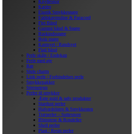
Knyttesnor
Kæder
Elastik Smykkesnøre
Faldskærmsline & Paracord
Flet Bånd
Gummi bånd & Snøre
Ruskindssnøre
Bola snøre
Kantsyet / Randsyet
Flad bånd
Perle skåle / Endekap
Perle med øje
Rør
Slide charm
Link perle / Forbindelses perle
Smykkepakker
Stjernetegn
Perler til smykker
Ægte guld & sølv produkter
Stardust perler
Halvædelsten & Smykkesten
Træperler – Suttesnore
Rhinstene & Rondeller
Shell perler
Plast / Resin perler