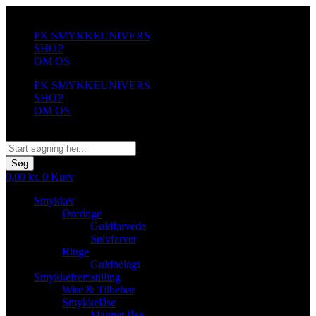
Videre
til
PK SMYKKEUNIVERS
indhold
SHOP
OM OS
PK SMYKKEUNIVERS
SHOP
OM OS
Søg
Søg
0,00
kr.
0
Kurv
Smykker
Øreringe
Guldfarvede
Sølvfarvet
Ringe
Guldbelagt
Smykkefremstilling
Wire & Tilbehør
Smykkelåse
Magnet låse