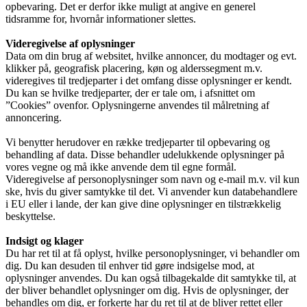
opbevaring. Det er derfor ikke muligt at angive en generel
tidsramme for, hvornår informationer slettes.
Videregivelse af oplysninger
Data om din brug af websitet, hvilke annoncer, du modtager og evt.
klikker på, geografisk placering, køn og alderssegment m.v.
videregives til tredjeparter i det omfang disse oplysninger er kendt.
Du kan se hvilke tredjeparter, der er tale om, i afsnittet om
”Cookies” ovenfor. Oplysningerne anvendes til målretning af
annoncering.
Vi benytter herudover en række tredjeparter til opbevaring og
behandling af data. Disse behandler udelukkende oplysninger på
vores vegne og må ikke anvende dem til egne formål.
Videregivelse af personoplysninger som navn og e-mail m.v. vil kun
ske, hvis du giver samtykke til det. Vi anvender kun databehandlere
i EU eller i lande, der kan give dine oplysninger en tilstrækkelig
beskyttelse.
Indsigt og klager
Du har ret til at få oplyst, hvilke personoplysninger, vi behandler om
dig. Du kan desuden til enhver tid gøre indsigelse mod, at
oplysninger anvendes. Du kan også tilbagekalde dit samtykke til, at
der bliver behandlet oplysninger om dig. Hvis de oplysninger, der
behandles om dig, er forkerte har du ret til at de bliver rettet eller