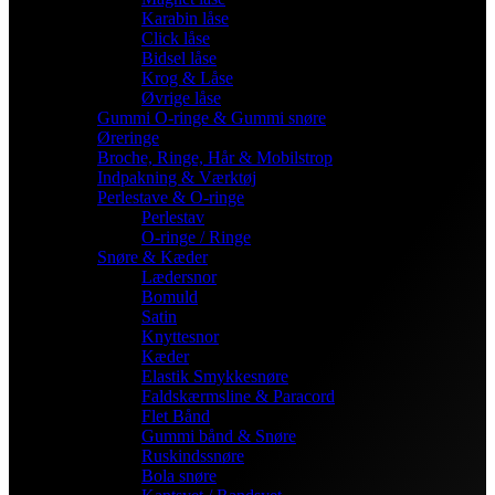
Karabin låse
Click låse
Bidsel låse
Krog & Låse
Øvrige låse
Gummi O-ringe & Gummi snøre
Øreringe
Broche, Ringe, Hår & Mobilstrop
Indpakning & Værktøj
Perlestave & O-ringe
Perlestav
O-ringe / Ringe
Snøre & Kæder
Lædersnor
Bomuld
Satin
Knyttesnor
Kæder
Elastik Smykkesnøre
Faldskærmsline & Paracord
Flet Bånd
Gummi bånd & Snøre
Ruskindssnøre
Bola snøre