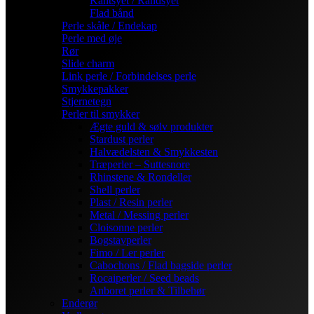
Kantsyet / Randsyet
Flad bånd
Perle skåle / Endekap
Perle med øje
Rør
Slide charm
Link perle / Forbindelses perle
Smykkepakker
Stjernetegn
Perler til smykker
Ægte guld & sølv produkter
Stardust perler
Halvædelsten & Smykkesten
Træperler – Suttesnore
Rhinstene & Rondeller
Shell perler
Plast / Resin perler
Metal / Messing perler
Cloisonne perler
Bogstavperler
Fimo / Ler perler
Cabochons / Flad bagside perler
Rocaiperler / Seed beads
Anboret perler & Tilbehør
Enderør