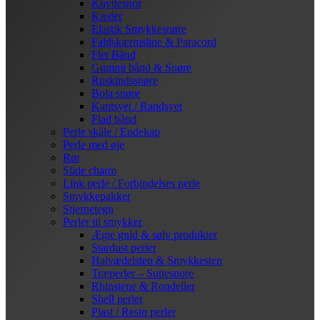
Knyttesnor
Kæder
Elastik Smykkesnøre
Faldskærmsline & Paracord
Flet Bånd
Gummi bånd & Snøre
Ruskindssnøre
Bola snøre
Kantsyet / Randsyet
Flad bånd
Perle skåle / Endekap
Perle med øje
Rør
Slide charm
Link perle / Forbindelses perle
Smykkepakker
Stjernetegn
Perler til smykker
Ægte guld & sølv produkter
Stardust perler
Halvædelsten & Smykkesten
Træperler – Suttesnore
Rhinstene & Rondeller
Shell perler
Plast / Resin perler