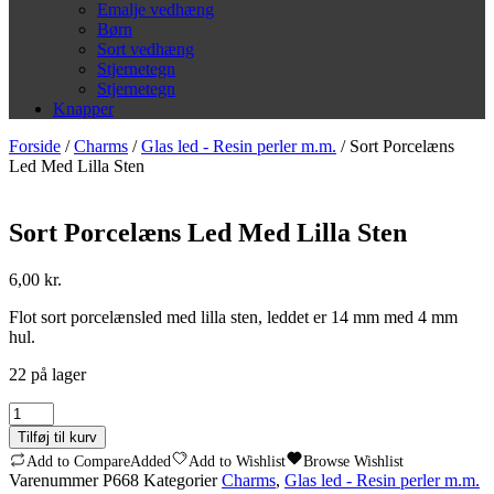
Emalje vedhæng
Børn
Sort vedhæng
Stjernetegn
Stjernetegn
Knapper
Forside
/
Charms
/
Glas led - Resin perler m.m.
/ Sort Porcelæns
Led Med Lilla Sten
Sort Porcelæns Led Med Lilla Sten
6,00
kr.
Flot sort porcelænsled med lilla sten, leddet er 14 mm med 4 mm
hul.
22 på lager
Sort
Porcelæns
Tilføj til kurv
Led
Add to Compare
Added
Add to Wishlist
Browse Wishlist
Med
Varenummer
P668
Kategorier
Charms
,
Glas led - Resin perler m.m.
Lilla