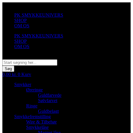
Videre
til
PK SMYKKEUNIVERS
indhold
SHOP
OM OS
PK SMYKKEUNIVERS
SHOP
OM OS
Søg
Søg
0,00
kr.
0
Kurv
Smykker
Øreringe
Guldfarvede
Sølvfarvet
Ringe
Guldbelagt
Smykkefremstilling
Wire & Tilbehør
Smykkelåse
Magnet låse