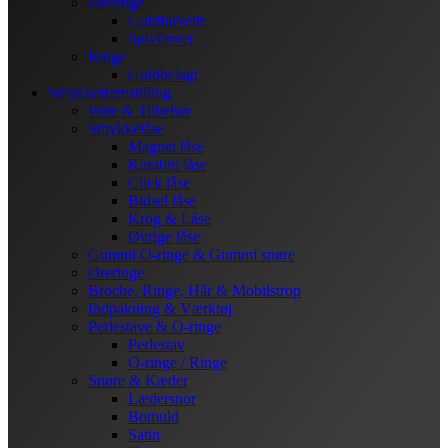
Øreringe
Guldfarvede
Sølvfarvet
Ringe
Guldbelagt
Smykkefremstilling
Wire & Tilbehør
Smykkelåse
Magnet låse
Karabin låse
Click låse
Bidsel låse
Krog & Låse
Øvrige låse
Gummi O-ringe & Gummi snøre
Øreringe
Broche, Ringe, Hår & Mobilstrop
Indpakning & Værktøj
Perlestave & O-ringe
Perlestav
O-ringe / Ringe
Snøre & Kæder
Lædersnor
Bomuld
Satin