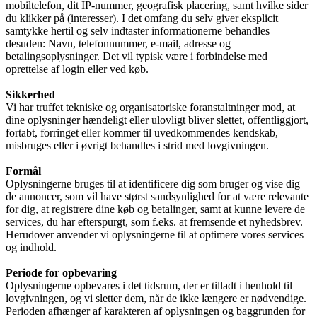
mobiltelefon, dit IP-nummer, geografisk placering, samt hvilke sider
du klikker på (interesser). I det omfang du selv giver eksplicit
samtykke hertil og selv indtaster informationerne behandles
desuden: Navn, telefonnummer, e-mail, adresse og
betalingsoplysninger. Det vil typisk være i forbindelse med
oprettelse af login eller ved køb.
Sikkerhed
Vi har truffet tekniske og organisatoriske foranstaltninger mod, at
dine oplysninger hændeligt eller ulovligt bliver slettet, offentliggjort,
fortabt, forringet eller kommer til uvedkommendes kendskab,
misbruges eller i øvrigt behandles i strid med lovgivningen.
Formål
Oplysningerne bruges til at identificere dig som bruger og vise dig
de annoncer, som vil have størst sandsynlighed for at være relevante
for dig, at registrere dine køb og betalinger, samt at kunne levere de
services, du har efterspurgt, som f.eks. at fremsende et nyhedsbrev.
Herudover anvender vi oplysningerne til at optimere vores services
og indhold.
Periode for opbevaring
Oplysningerne opbevares i det tidsrum, der er tilladt i henhold til
lovgivningen, og vi sletter dem, når de ikke længere er nødvendige.
Perioden afhænger af karakteren af oplysningen og baggrunden for