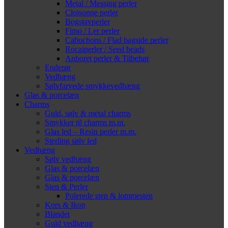
Metal / Messing perler
Cloisonne perler
Bogstavperler
Fimo / Ler perler
Cabochons / Flad bagside perler
Rocaiperler / Seed beads
Anboret perler & Tilbehør
Enderør
Vedhæng
Sølvfarvede smykkevedhæng
Glas & porcelæn
Charms
Guld, sølv & metal charms
Smykker til charms m.m.
Glas led – Resin perler m.m.
Sterling sølv led
Vedhæng
Sølv vedhæng
Glas & porcelæn
Glas & porcelæn
Sten & Perler
Polerede sten & lommesten
Kors & Ikon
Blandet
Guld vedhæng