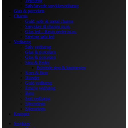
Vedhæng
Sølvfarvede smykkevedhæng
Glas & porcelæn
Charms
Guld, sølv & metal charms
Smykker til charms m.m.
Glas led – Resin perler m.m.
Sterling sølv led
Vedhæng
Sølv vedhæng
Glas & porcelæn
Glas & porcelæn
Sten & Perler
Polerede sten & lommesten
Kors & Ikon
Blandet
Guld vedhæng
Emalje vedhæng
Børn
Sort vedhæng
Stjernetegn
Stjernetegn
Knapper
Smykker