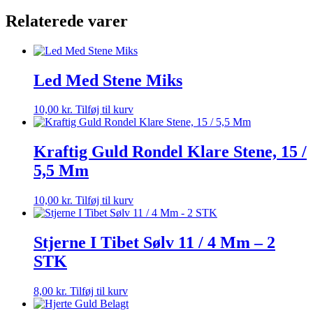
Sten
Relaterede varer
antal
Led Med Stene Miks
10,00
kr.
Tilføj til kurv
Kraftig Guld Rondel Klare Stene, 15 /
5,5 Mm
10,00
kr.
Tilføj til kurv
Stjerne I Tibet Sølv 11 / 4 Mm – 2
STK
8,00
kr.
Tilføj til kurv