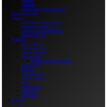
Enderør
Vedhæng
Sølvfarvede smykkevedhæng
Glas & porcelæn
Charms
Guld, sølv & metal charms
Smykker til charms m.m.
Glas led – Resin perler m.m.
Sterling sølv led
Vedhæng
Sølv vedhæng
Glas & porcelæn
Glas & porcelæn
Sten & Perler
Polerede sten & lommesten
Kors & Ikon
Blandet
Guld vedhæng
Emalje vedhæng
Børn
Sort vedhæng
Stjernetegn
Stjernetegn
Knapper