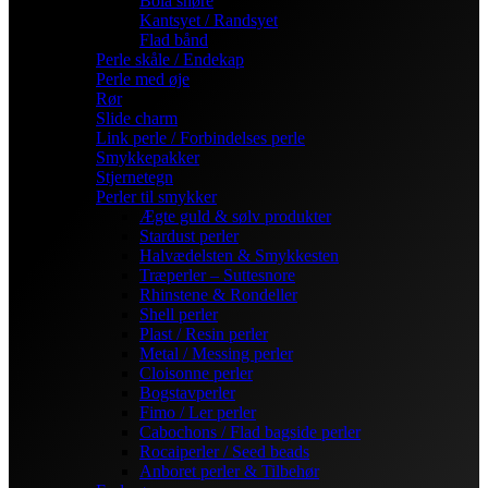
Bola snøre
Kantsyet / Randsyet
Flad bånd
Perle skåle / Endekap
Perle med øje
Rør
Slide charm
Link perle / Forbindelses perle
Smykkepakker
Stjernetegn
Perler til smykker
Ægte guld & sølv produkter
Stardust perler
Halvædelsten & Smykkesten
Træperler – Suttesnore
Rhinstene & Rondeller
Shell perler
Plast / Resin perler
Metal / Messing perler
Cloisonne perler
Bogstavperler
Fimo / Ler perler
Cabochons / Flad bagside perler
Rocaiperler / Seed beads
Anboret perler & Tilbehør