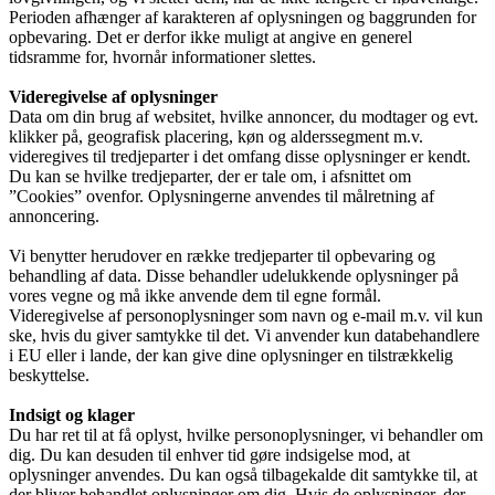
Perioden afhænger af karakteren af oplysningen og baggrunden for
opbevaring. Det er derfor ikke muligt at angive en generel
tidsramme for, hvornår informationer slettes.
Videregivelse af oplysninger
Data om din brug af websitet, hvilke annoncer, du modtager og evt.
klikker på, geografisk placering, køn og alderssegment m.v.
videregives til tredjeparter i det omfang disse oplysninger er kendt.
Du kan se hvilke tredjeparter, der er tale om, i afsnittet om
”Cookies” ovenfor. Oplysningerne anvendes til målretning af
annoncering.
Vi benytter herudover en række tredjeparter til opbevaring og
behandling af data. Disse behandler udelukkende oplysninger på
vores vegne og må ikke anvende dem til egne formål.
Videregivelse af personoplysninger som navn og e-mail m.v. vil kun
ske, hvis du giver samtykke til det. Vi anvender kun databehandlere
i EU eller i lande, der kan give dine oplysninger en tilstrækkelig
beskyttelse.
Indsigt og klager
Du har ret til at få oplyst, hvilke personoplysninger, vi behandler om
dig. Du kan desuden til enhver tid gøre indsigelse mod, at
oplysninger anvendes. Du kan også tilbagekalde dit samtykke til, at
der bliver behandlet oplysninger om dig. Hvis de oplysninger, der