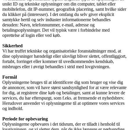
unikt ID og tekniske oplysninger om din computer, tablet eller
mobiltelefon, dit IP-nummer, geografisk placering, samt hvilke sider
du klikker på (interesser). I det omfang du selv giver eksplicit
samtykke hertil og selv indtaster informationerne behandles
desuden: Navn, telefonnummer, e-mail, adresse og
betalingsoplysninger. Det vil typisk være i forbindelse med
oprettelse af login eller ved køb.
Sikkerhed
Vi har truffet tekniske og organisatoriske foranstaltninger mod, at
dine oplysninger hændeligt eller ulovligt bliver slettet, offentliggjort,
fortabt, forringet eller kommer til uvedkommendes kendskab,
misbruges eller i øvrigt behandles i strid med lovgivningen.
Formål
Oplysningerne bruges til at identificere dig som bruger og vise dig
de annoncer, som vil have størst sandsynlighed for at være relevante
for dig, at registrere dine køb og betalinger, samt at kunne levere de
services, du har efterspurgt, som f.eks. at fremsende et nyhedsbrev.
Herudover anvender vi oplysningerne til at optimere vores services
og indhold.
Periode for opbevaring
Oplysningerne opbevares i det tidsrum, der er tilladt i henhold til
lovgivningen, og vi sletter dem, når de ikke længere er nødvendige.