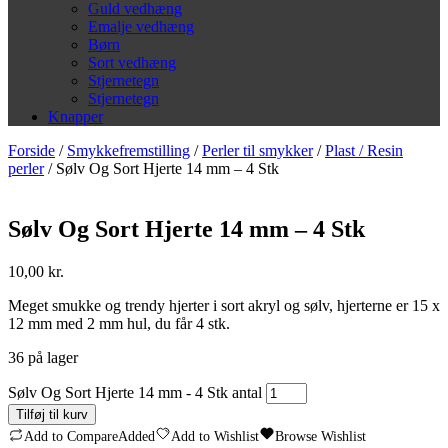
Guld vedhæng
Emalje vedhæng
Børn
Sort vedhæng
Stjernetegn
Stjernetegn
Knapper
Forside
/
Smykkefremstilling
/
Perler til smykker
/
Plast / Resin
perler
/ Sølv Og Sort Hjerte 14 mm – 4 Stk
Sølv Og Sort Hjerte 14 mm – 4 Stk
10,00
kr.
Meget smukke og trendy hjerter i sort akryl og sølv, hjerterne er 15 x
12 mm med 2 mm hul, du får 4 stk.
36 på lager
Sølv Og Sort Hjerte 14 mm - 4 Stk antal
Tilføj til kurv
Add to Compare
Added
Add to Wishlist
Browse Wishlist