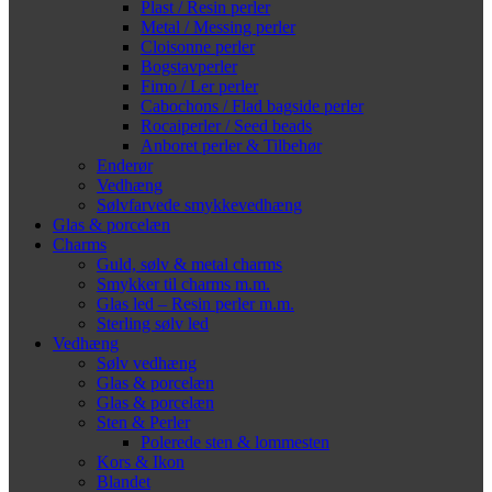
Plast / Resin perler
Metal / Messing perler
Cloisonne perler
Bogstavperler
Fimo / Ler perler
Cabochons / Flad bagside perler
Rocaiperler / Seed beads
Anboret perler & Tilbehør
Enderør
Vedhæng
Sølvfarvede smykkevedhæng
Glas & porcelæn
Charms
Guld, sølv & metal charms
Smykker til charms m.m.
Glas led – Resin perler m.m.
Sterling sølv led
Vedhæng
Sølv vedhæng
Glas & porcelæn
Glas & porcelæn
Sten & Perler
Polerede sten & lommesten
Kors & Ikon
Blandet