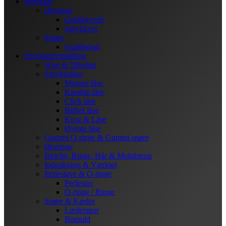
Smykker
Øreringe
Guldfarvede
Sølvfarvet
Ringe
Guldbelagt
Smykkefremstilling
Wire & Tilbehør
Smykkelåse
Magnet låse
Karabin låse
Click låse
Bidsel låse
Krog & Låse
Øvrige låse
Gummi O-ringe & Gummi snøre
Øreringe
Broche, Ringe, Hår & Mobilstrop
Indpakning & Værktøj
Perlestave & O-ringe
Perlestav
O-ringe / Ringe
Snøre & Kæder
Lædersnor
Bomuld