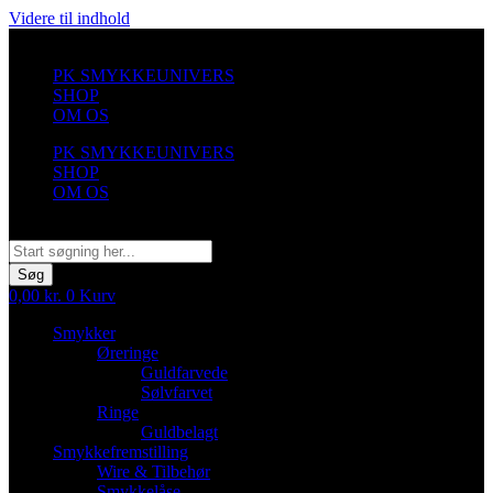
Videre til indhold
PK SMYKKEUNIVERS
SHOP
OM OS
PK SMYKKEUNIVERS
SHOP
OM OS
Søg
Søg
0,00
kr.
0
Kurv
Smykker
Øreringe
Guldfarvede
Sølvfarvet
Ringe
Guldbelagt
Smykkefremstilling
Wire & Tilbehør
Smykkelåse