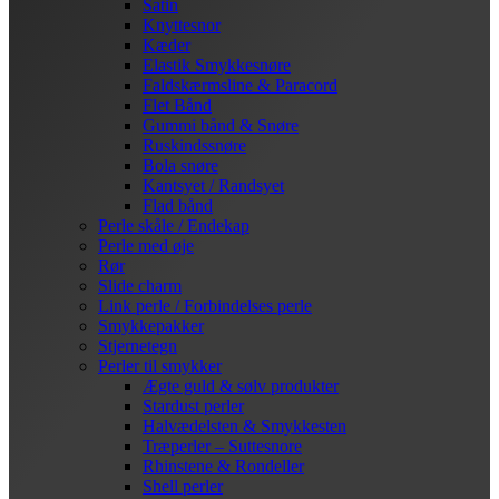
Satin
Knyttesnor
Kæder
Elastik Smykkesnøre
Faldskærmsline & Paracord
Flet Bånd
Gummi bånd & Snøre
Ruskindssnøre
Bola snøre
Kantsyet / Randsyet
Flad bånd
Perle skåle / Endekap
Perle med øje
Rør
Slide charm
Link perle / Forbindelses perle
Smykkepakker
Stjernetegn
Perler til smykker
Ægte guld & sølv produkter
Stardust perler
Halvædelsten & Smykkesten
Træperler – Suttesnore
Rhinstene & Rondeller
Shell perler