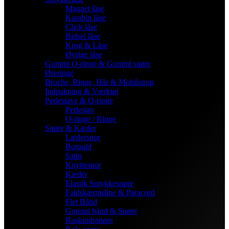
Magnet låse
Karabin låse
Click låse
Bidsel låse
Krog & Låse
Øvrige låse
Gummi O-ringe & Gummi snøre
Øreringe
Broche, Ringe, Hår & Mobilstrop
Indpakning & Værktøj
Perlestave & O-ringe
Perlestav
O-ringe / Ringe
Snøre & Kæder
Lædersnor
Bomuld
Satin
Knyttesnor
Kæder
Elastik Smykkesnøre
Faldskærmsline & Paracord
Flet Bånd
Gummi bånd & Snøre
Ruskindssnøre