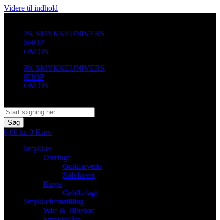
Videre til indhold
PK SMYKKEUNIVERS
SHOP
OM OS
PK SMYKKEUNIVERS
SHOP
OM OS
Søg
Søg
0,00
kr.
0
Kurv
Smykker
Øreringe
Guldfarvede
Sølvfarvet
Ringe
Guldbelagt
Smykkefremstilling
Wire & Tilbehør
Smykkelåse