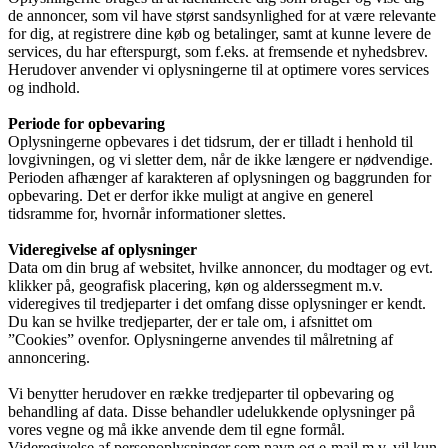
de annoncer, som vil have størst sandsynlighed for at være relevante
for dig, at registrere dine køb og betalinger, samt at kunne levere de
services, du har efterspurgt, som f.eks. at fremsende et nyhedsbrev.
Herudover anvender vi oplysningerne til at optimere vores services
og indhold.
Periode for opbevaring
Oplysningerne opbevares i det tidsrum, der er tilladt i henhold til
lovgivningen, og vi sletter dem, når de ikke længere er nødvendige.
Perioden afhænger af karakteren af oplysningen og baggrunden for
opbevaring. Det er derfor ikke muligt at angive en generel
tidsramme for, hvornår informationer slettes.
Videregivelse af oplysninger
Data om din brug af websitet, hvilke annoncer, du modtager og evt.
klikker på, geografisk placering, køn og alderssegment m.v.
videregives til tredjeparter i det omfang disse oplysninger er kendt.
Du kan se hvilke tredjeparter, der er tale om, i afsnittet om
”Cookies” ovenfor. Oplysningerne anvendes til målretning af
annoncering.
Vi benytter herudover en række tredjeparter til opbevaring og
behandling af data. Disse behandler udelukkende oplysninger på
vores vegne og må ikke anvende dem til egne formål.
Videregivelse af personoplysninger som navn og e-mail m.v. vil kun