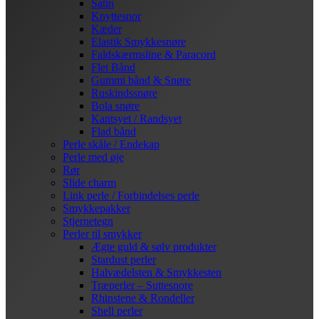
Satin
Knyttesnor
Kæder
Elastik Smykkesnøre
Faldskærmsline & Paracord
Flet Bånd
Gummi bånd & Snøre
Ruskindssnøre
Bola snøre
Kantsyet / Randsyet
Flad bånd
Perle skåle / Endekap
Perle med øje
Rør
Slide charm
Link perle / Forbindelses perle
Smykkepakker
Stjernetegn
Perler til smykker
Ægte guld & sølv produkter
Stardust perler
Halvædelsten & Smykkesten
Træperler – Suttesnore
Rhinstene & Rondeller
Shell perler