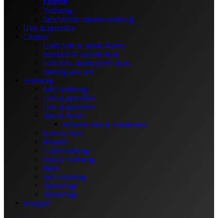
Enderør
Vedhæng
Sølvfarvede smykkevedhæng
Glas & porcelæn
Charms
Guld, sølv & metal charms
Smykker til charms m.m.
Glas led – Resin perler m.m.
Sterling sølv led
Vedhæng
Sølv vedhæng
Glas & porcelæn
Glas & porcelæn
Sten & Perler
Polerede sten & lommesten
Kors & Ikon
Blandet
Guld vedhæng
Emalje vedhæng
Børn
Sort vedhæng
Stjernetegn
Stjernetegn
Knapper