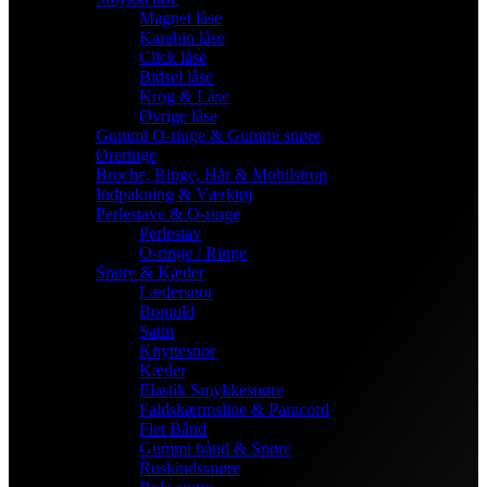
Magnet låse
Karabin låse
Click låse
Bidsel låse
Krog & Låse
Øvrige låse
Gummi O-ringe & Gummi snøre
Øreringe
Broche, Ringe, Hår & Mobilstrop
Indpakning & Værktøj
Perlestave & O-ringe
Perlestav
O-ringe / Ringe
Snøre & Kæder
Lædersnor
Bomuld
Satin
Knyttesnor
Kæder
Elastik Smykkesnøre
Faldskærmsline & Paracord
Flet Bånd
Gummi bånd & Snøre
Ruskindssnøre