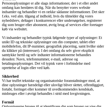
Personoplysninger er alle slags informationer, der i et eller andet
omfang kan henføres til dig. Når du benytter vores website
indsamler og behandler vi en række sådanne informationer. Det sker
f.eks. ved alm. tilgang af indhold, hvis du tilmelder dig vores
nyhedsbrev, deltager i konkurrencer eller undersøgelser, registrerer
dig som bruger eller abonnent, øvrig brug af services eller foretager
køb via websitet.
Vi indsamler og behandler typisk følgende typer af oplysninger: Et
unikt ID og tekniske oplysninger om din computer, tablet eller
mobiltelefon, dit IP-nummer, geografisk placering, samt hvilke sider
du klikker på (interesser). I det omfang du selv giver eksplicit
samtykke hertil og selv indtaster informationerne behandles
desuden: Navn, telefonnummer, e-mail, adresse og
betalingsoplysninger. Det vil typisk være i forbindelse med
oprettelse af login eller ved køb.
Sikkerhed
Vi har truffet tekniske og organisatoriske foranstaltninger mod, at
dine oplysninger hændeligt eller ulovligt bliver slettet, offentliggjort,
fortabt, forringet eller kommer til uvedkommendes kendskab,
misbruges eller i øvrigt behandles i strid med lovgivningen.
Formål
Oplysningerne bruges til at identificere dig som bruger og vise dig