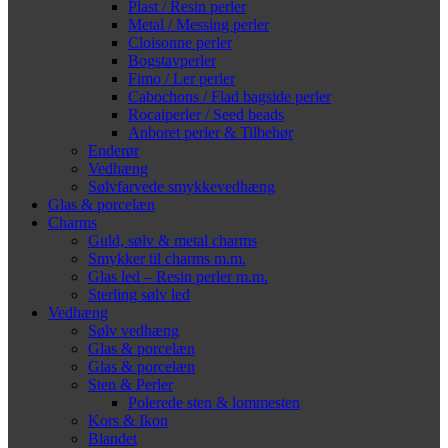
Plast / Resin perler
Metal / Messing perler
Cloisonne perler
Bogstavperler
Fimo / Ler perler
Cabochons / Flad bagside perler
Rocaiperler / Seed beads
Anboret perler & Tilbehør
Enderør
Vedhæng
Sølvfarvede smykkevedhæng
Glas & porcelæn
Charms
Guld, sølv & metal charms
Smykker til charms m.m.
Glas led – Resin perler m.m.
Sterling sølv led
Vedhæng
Sølv vedhæng
Glas & porcelæn
Glas & porcelæn
Sten & Perler
Polerede sten & lommesten
Kors & Ikon
Blandet