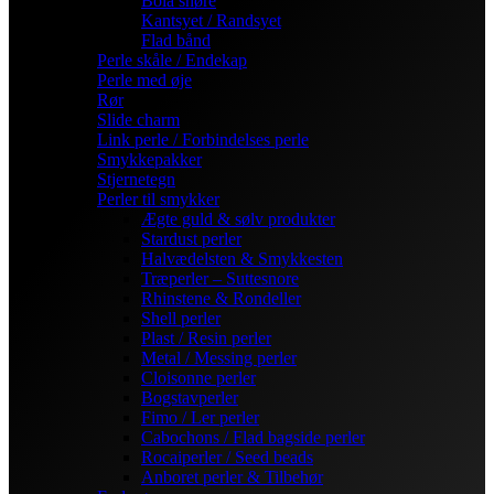
Bola snøre
Kantsyet / Randsyet
Flad bånd
Perle skåle / Endekap
Perle med øje
Rør
Slide charm
Link perle / Forbindelses perle
Smykkepakker
Stjernetegn
Perler til smykker
Ægte guld & sølv produkter
Stardust perler
Halvædelsten & Smykkesten
Træperler – Suttesnore
Rhinstene & Rondeller
Shell perler
Plast / Resin perler
Metal / Messing perler
Cloisonne perler
Bogstavperler
Fimo / Ler perler
Cabochons / Flad bagside perler
Rocaiperler / Seed beads
Anboret perler & Tilbehør