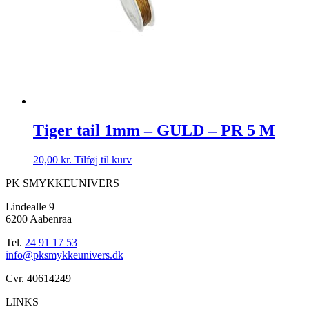
Tiger tail 1mm – GULD – PR 5 M
20,00
kr.
Tilføj til kurv
PK SMYKKEUNIVERS
Lindealle 9
6200 Aabenraa
Tel.
24 91 17 53
info@pksmykkeunivers.dk
Cvr. 40614249
LINKS