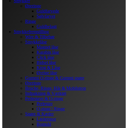
Smykker
Øreringe
Guldfarvede
Sølvfarvet
Ringe
Guldbelagt
Smykkefremstilling
Wire & Tilbehør
Smykkelåse
Magnet låse
Karabin låse
Click låse
Bidsel låse
Krog & Låse
Øvrige låse
Gummi O-ringe & Gummi snøre
Øreringe
Broche, Ringe, Hår & Mobilstrop
Indpakning & Værktøj
Perlestave & O-ringe
Perlestav
O-ringe / Ringe
Snøre & Kæder
Lædersnor
Bomuld