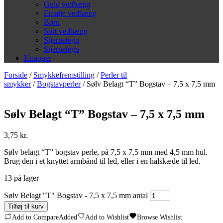
Guld vedhæng
Emalje vedhæng
Børn
Sort vedhæng
Stjernetegn
Stjernetegn
Knapper
Forside
/
Smykkefremstilling
/
Perler til
smykker
/
Bogstavperler
/ Sølv Belagt “T” Bogstav – 7,5 x 7,5 mm
Sølv Belagt “T” Bogstav – 7,5 x 7,5 mm
3,75
kr.
Sølv belagt “T” bogstav perle, på 7,5 x 7,5 mm med 4,5 mm hul.
Brug den i et knyttet armbånd til led, eller i en halskæde til led.
13 på lager
Sølv Belagt "T" Bogstav - 7,5 x 7,5 mm antal
Tilføj til kurv
Add to Compare
Added
Add to Wishlist
Browse Wishlist