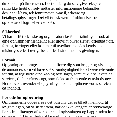
du klikker på (interesser). I det omfang du selv giver eksplicit
samtykke hertil og selv indtaster informationerne behandles
desuden: Navn, telefonnummer, e-mail, adresse og
betalingsoplysninger. Det vil typisk være i forbindelse med
oprettelse af login eller ved køb.
Sikkerhed
Vi har truffet tekniske og organisatoriske foranstaltninger mod, at
dine oplysninger hændeligt eller ulovligt bliver slettet, offentliggjort,
fortabt, forringet eller kommer til uvedkommendes kendskab,
misbruges eller i øvrigt behandles i strid med lovgivningen.
Formål
Oplysningerne bruges til at identificere dig som bruger og vise dig
de annoncer, som vil have størst sandsynlighed for at være relevante
for dig, at registrere dine køb og betalinger, samt at kunne levere de
services, du har efterspurgt, som f.eks. at fremsende et nyhedsbrev.
Herudover anvender vi oplysningerne til at optimere vores services
og indhold.
Periode for opbevaring
Oplysningerne opbevares i det tidsrum, der er tilladt i henhold til
lovgivningen, og vi sletter dem, når de ikke længere er nødvendige.
Perioden afhænger af karakteren af oplysningen og baggrunden for
opbevaring. Det er derfor ikke muligt at angive en generel