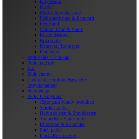
Knyttesnor
Kæder
Elastik Smykkesnøre
Faldskærmsline & Paracord
Flet Bånd
Gummi bånd & Snøre
Ruskindssnøre
Bola snøre
Kantsyet / Randsyet
Flad bånd
Perle skåle / Endekap
Perle med øje
Rør
Slide charm
Link perle / Forbindelses perle
Smykkepakker
Stjernetegn
Perler til smykker
Ægte guld & sølv produkter
Stardust perler
Halvædelsten & Smykkesten
Træperler – Suttesnore
Rhinstene & Rondeller
Shell perler
Plast / Resin perler