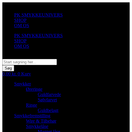
Videre
til
PK SMYKKEUNIVERS
indhold
SHOP
OM OS
PK SMYKKEUNIVERS
SHOP
OM OS
Søg
Søg
0,00
kr.
0
Kurv
Smykker
Øreringe
Guldfarvede
Sølvfarvet
Ringe
Guldbelagt
Smykkefremstilling
Wire & Tilbehør
Smykkelåse
Magnet låse