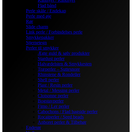
Kantsyet / Randsyet
Flad bånd
Perle skåle / Endekap
Perle med øje
Rør
Slide charm
Link perle / Forbindelses perle
Smykkepakker
Stjernetegn
Perler til smykker
Ægte guld & sølv produkter
Stardust perler
Halvædelsten & Smykkesten
Træperler – Suttesnore
Rhinstene & Rondeller
Shell perler
Plast / Resin perler
Metal / Messing perler
Cloisonne perler
Bogstavperler
Fimo / Ler perler
Cabochons / Flad bagside perler
Rocaiperler / Seed beads
Anboret perler & Tilbehør
Enderør