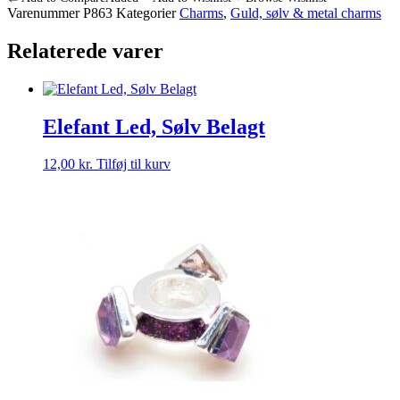
Led
Varenummer
P863
Kategorier
Charms
,
Guld, sølv & metal charms
Med
Sten
Relaterede varer
Indvendig
3,8
Mm
antal
Elefant Led, Sølv Belagt
12,00
kr.
Tilføj til kurv