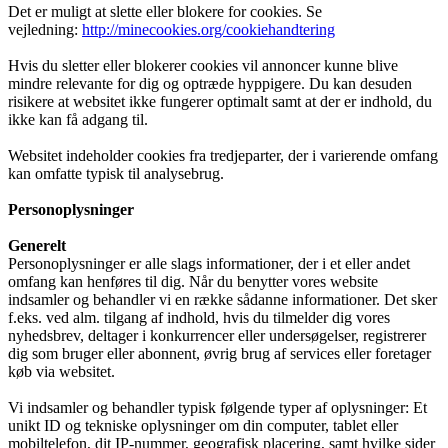
Det er muligt at slette eller blokere for cookies. Se
vejledning:
http://minecookies.org/cookiehandtering
Hvis du sletter eller blokerer cookies vil annoncer kunne blive
mindre relevante for dig og optræde hyppigere. Du kan desuden
risikere at websitet ikke fungerer optimalt samt at der er indhold, du
ikke kan få adgang til.
Websitet indeholder cookies fra tredjeparter, der i varierende omfang
kan omfatte typisk til analysebrug.
Personoplysninger
Generelt
Personoplysninger er alle slags informationer, der i et eller andet
omfang kan henføres til dig. Når du benytter vores website
indsamler og behandler vi en række sådanne informationer. Det sker
f.eks. ved alm. tilgang af indhold, hvis du tilmelder dig vores
nyhedsbrev, deltager i konkurrencer eller undersøgelser, registrerer
dig som bruger eller abonnent, øvrig brug af services eller foretager
køb via websitet.
Vi indsamler og behandler typisk følgende typer af oplysninger: Et
unikt ID og tekniske oplysninger om din computer, tablet eller
mobiltelefon, dit IP-nummer, geografisk placering, samt hvilke sider