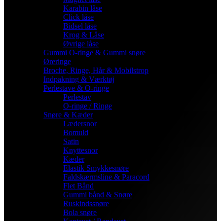
Karabin låse
Click låse
Bidsel låse
Krog & Låse
Øvrige låse
Gummi O-ringe & Gummi snøre
Øreringe
Broche, Ringe, Hår & Mobilstrop
Indpakning & Værktøj
Perlestave & O-ringe
Perlestav
O-ringe / Ringe
Snøre & Kæder
Lædersnor
Bomuld
Satin
Knyttesnor
Kæder
Elastik Smykkesnøre
Faldskærmsline & Paracord
Flet Bånd
Gummi bånd & Snøre
Ruskindssnøre
Bola snøre