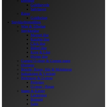
Øreringe
Guldfarvede
Sølvfarvet
Ringe
Guldbelagt
Smykkefremstilling
Wire & Tilbehør
Smykkelåse
Magnet låse
Karabin låse
Click låse
Bidsel låse
Krog & Låse
Øvrige låse
Gummi O-ringe & Gummi snøre
Øreringe
Broche, Ringe, Hår & Mobilstrop
Indpakning & Værktøj
Perlestave & O-ringe
Perlestav
O-ringe / Ringe
Snøre & Kæder
Lædersnor
Bomuld
Satin