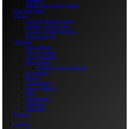
Vedhæng
Sølvfarvede smykkevedhæng
Glas & porcelæn
Charms
Guld, sølv & metal charms
Smykker til charms m.m.
Glas led – Resin perler m.m.
Sterling sølv led
Vedhæng
Sølv vedhæng
Glas & porcelæn
Glas & porcelæn
Sten & Perler
Polerede sten & lommesten
Kors & Ikon
Blandet
Guld vedhæng
Emalje vedhæng
Børn
Sort vedhæng
Stjernetegn
Stjernetegn
Knapper
Smykker