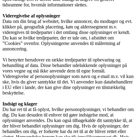
tidsramme for, hvornår informationer slettes.
Videregivelse af oplysninger
Data om din brug af websitet, hvilke annoncer, du modtager og evt.
klikker på, geografisk placering, køn og alderssegment m.v.
videregives til tredjeparter i det omfang disse oplysninger er kendt.
Du kan se hvilke tredjeparter, der er tale om, i afsnittet om
”Cookies” ovenfor. Oplysningerne anvendes til målretning af
annoncering.
Vi benytter herudover en række tredjeparter til opbevaring og
behandling af data. Disse behandler udelukkende oplysninger på
vores vegne og må ikke anvende dem til egne formål.
Videregivelse af personoplysninger som navn og e-mail m.v. vil kun
ske, hvis du giver samtykke til det. Vi anvender kun databehandlere
i EU eller i lande, der kan give dine oplysninger en tilstrækkelig
beskyttelse.
Indsigt og klager
Du har ret til at få oplyst, hvilke personoplysninger, vi behandler om
dig. Du kan desuden til enhver tid gøre indsigelse mod, at
oplysninger anvendes. Du kan også tilbagekalde dit samtykke til, at
der bliver behandlet oplysninger om dig. Hvis de oplysninger, der
behandles om dig, er forkerte har du ret til at de bliver rettet eller
slettet. Henvendelse herom kan ske til: jens@kozmonaut.dk. Hvis