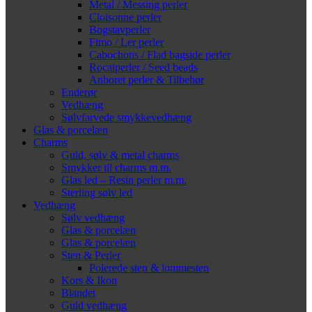
Metal / Messing perler
Cloisonne perler
Bogstavperler
Fimo / Ler perler
Cabochons / Flad bagside perler
Rocaiperler / Seed beads
Anboret perler & Tilbehør
Enderør
Vedhæng
Sølvfarvede smykkevedhæng
Glas & porcelæn
Charms
Guld, sølv & metal charms
Smykker til charms m.m.
Glas led – Resin perler m.m.
Sterling sølv led
Vedhæng
Sølv vedhæng
Glas & porcelæn
Glas & porcelæn
Sten & Perler
Polerede sten & lommesten
Kors & Ikon
Blandet
Guld vedhæng