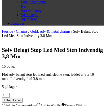
Emalje vedhæng
Børn
Sort vedhæng
Stjernetegn
Stjernetegn
Knapper
Forside
/
Charms
/
Guld, sølv & metal charms
/ Sølv Belagt Stop
Led Med Sten Indvendig 3,8 Mm
Sølv Belagt Stop Led Med Sten Indvendig
3,8 Mm
16,00
kr.
Flot sølv belagt stop led med små slebne sten, leddet er 9 x 10
mm. Indvendigt hul 3,8 mm
5 på lager
Sølv
Belagt
Tilføj til kurv
Stop
Add to Compare
Added
Add to Wishlist
Browse Wishlist