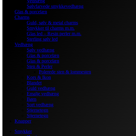
Vedhæng
Sølvfarvede smykkevedhæng
Glas & porcelæn
Charms
Guld, sølv & metal charms
Smykker til charms m.m.
Glas led – Resin perler m.m.
Sterling sølv led
Vedhæng
Sølv vedhæng
Glas & porcelæn
Glas & porcelæn
Sten & Perler
Polerede sten & lommesten
Kors & Ikon
Blandet
Guld vedhæng
Emalje vedhæng
Børn
Sort vedhæng
Stjernetegn
Stjernetegn
Knapper
Smykker