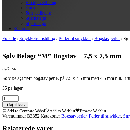
Emalje vedhæng
Børn
Sort vedhæng
Stjernetegn
Stjernetegn
Knapper
Forside
/
Smykkefremstilling
/
Perler til smykker
/
Bogstavperler
/ Søl
Sølv Belagt “M” Bogstav – 7,5 x 7,5 mm
3,75
kr.
Sølv belagt “M” bogstav perle, på 7,5 x 7,5 mm med 4,5 mm hul. Brug de
35 på lager
Sølv
Belagt
Tilføj til kurv
"M"
Add to Compare
Added
Add to Wishlist
Browse Wishlist
Bogstav
Varenummer
B3352
Kategorier
Bogstavperler
,
Perler til smykker
,
Smy
-
7,5
Relaterede varer
x