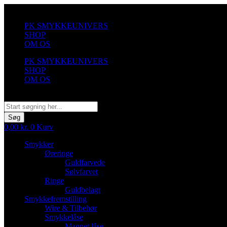
Videre
til
PK SMYKKEUNIVERS
indhold
SHOP
OM OS
PK SMYKKEUNIVERS
SHOP
OM OS
Søg
Søg
0,00
kr.
0
Kurv
Smykker
Øreringe
Guldfarvede
Sølvfarvet
Ringe
Guldbelagt
Smykkefremstilling
Wire & Tilbehør
Smykkelåse
Magnet låse