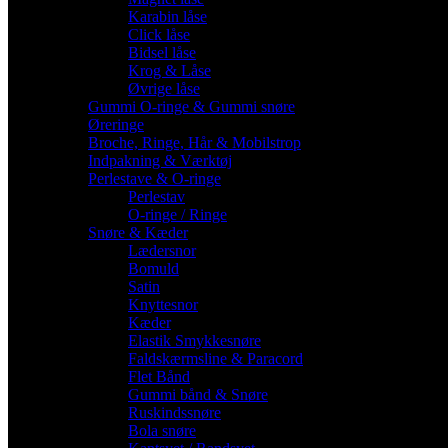
Karabin låse
Click låse
Bidsel låse
Krog & Låse
Øvrige låse
Gummi O-ringe & Gummi snøre
Øreringe
Broche, Ringe, Hår & Mobilstrop
Indpakning & Værktøj
Perlestave & O-ringe
Perlestav
O-ringe / Ringe
Snøre & Kæder
Lædersnor
Bomuld
Satin
Knyttesnor
Kæder
Elastik Smykkesnøre
Faldskærmsline & Paracord
Flet Bånd
Gummi bånd & Snøre
Ruskindssnøre
Bola snøre