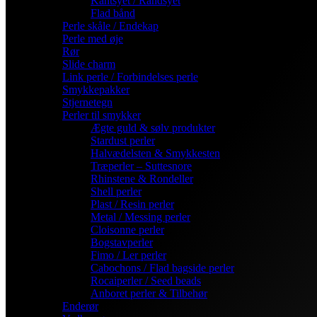
Kantsyet / Randsyet
Flad bånd
Perle skåle / Endekap
Perle med øje
Rør
Slide charm
Link perle / Forbindelses perle
Smykkepakker
Stjernetegn
Perler til smykker
Ægte guld & sølv produkter
Stardust perler
Halvædelsten & Smykkesten
Træperler – Suttesnore
Rhinstene & Rondeller
Shell perler
Plast / Resin perler
Metal / Messing perler
Cloisonne perler
Bogstavperler
Fimo / Ler perler
Cabochons / Flad bagside perler
Rocaiperler / Seed beads
Anboret perler & Tilbehør
Enderør