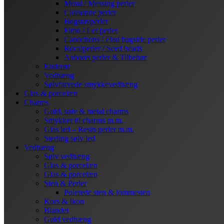
Metal / Messing perler
Cloisonne perler
Bogstavperler
Fimo / Ler perler
Cabochons / Flad bagside perler
Rocaiperler / Seed beads
Anboret perler & Tilbehør
Enderør
Vedhæng
Sølvfarvede smykkevedhæng
Glas & porcelæn
Charms
Guld, sølv & metal charms
Smykker til charms m.m.
Glas led – Resin perler m.m.
Sterling sølv led
Vedhæng
Sølv vedhæng
Glas & porcelæn
Glas & porcelæn
Sten & Perler
Polerede sten & lommesten
Kors & Ikon
Blandet
Guld vedhæng