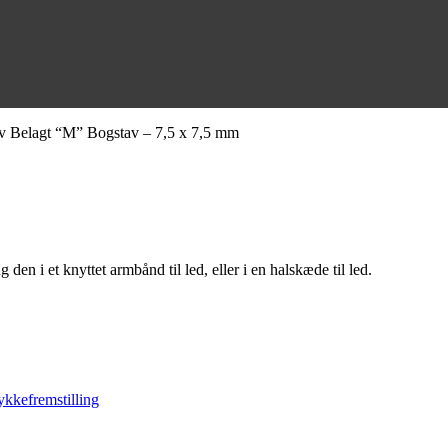
v Belagt “M” Bogstav – 7,5 x 7,5 mm
n i et knyttet armbånd til led, eller i en halskæde til led.
kkefremstilling