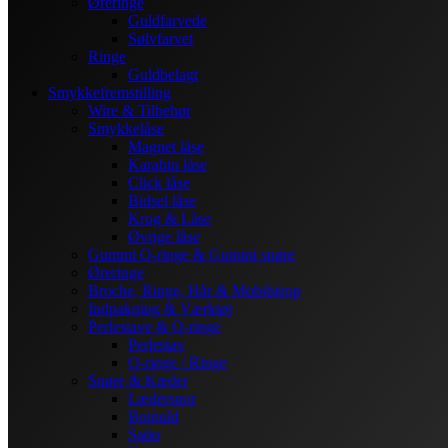
Øreringe
Guldfarvede
Sølvfarvet
Ringe
Guldbelagt
Smykkefremstilling
Wire & Tilbehør
Smykkelåse
Magnet låse
Karabin låse
Click låse
Bidsel låse
Krog & Låse
Øvrige låse
Gummi O-ringe & Gummi snøre
Øreringe
Broche, Ringe, Hår & Mobilstrop
Indpakning & Værktøj
Perlestave & O-ringe
Perlestav
O-ringe / Ringe
Snøre & Kæder
Lædersnor
Bomuld
Satin