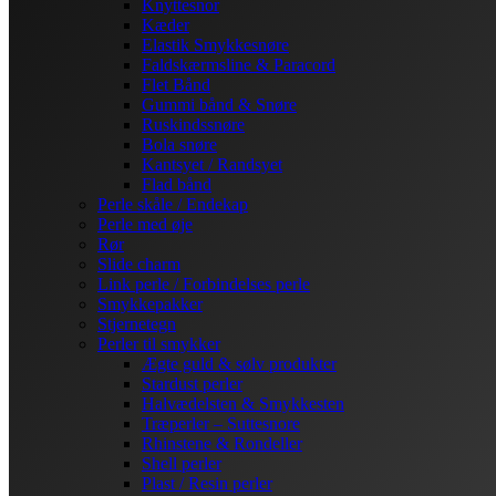
Knyttesnor
Kæder
Elastik Smykkesnøre
Faldskærmsline & Paracord
Flet Bånd
Gummi bånd & Snøre
Ruskindssnøre
Bola snøre
Kantsyet / Randsyet
Flad bånd
Perle skåle / Endekap
Perle med øje
Rør
Slide charm
Link perle / Forbindelses perle
Smykkepakker
Stjernetegn
Perler til smykker
Ægte guld & sølv produkter
Stardust perler
Halvædelsten & Smykkesten
Træperler – Suttesnore
Rhinstene & Rondeller
Shell perler
Plast / Resin perler