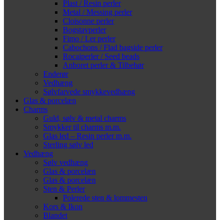
Plast / Resin perler
Metal / Messing perler
Cloisonne perler
Bogstavperler
Fimo / Ler perler
Cabochons / Flad bagside perler
Rocaiperler / Seed beads
Anboret perler & Tilbehør
Enderør
Vedhæng
Sølvfarvede smykkevedhæng
Glas & porcelæn
Charms
Guld, sølv & metal charms
Smykker til charms m.m.
Glas led – Resin perler m.m.
Sterling sølv led
Vedhæng
Sølv vedhæng
Glas & porcelæn
Glas & porcelæn
Sten & Perler
Polerede sten & lommesten
Kors & Ikon
Blandet