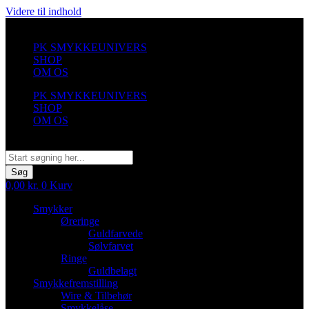
Videre til indhold
PK SMYKKEUNIVERS
SHOP
OM OS
PK SMYKKEUNIVERS
SHOP
OM OS
Søg
Søg
0,00
kr.
0
Kurv
Smykker
Øreringe
Guldfarvede
Sølvfarvet
Ringe
Guldbelagt
Smykkefremstilling
Wire & Tilbehør
Smykkelåse