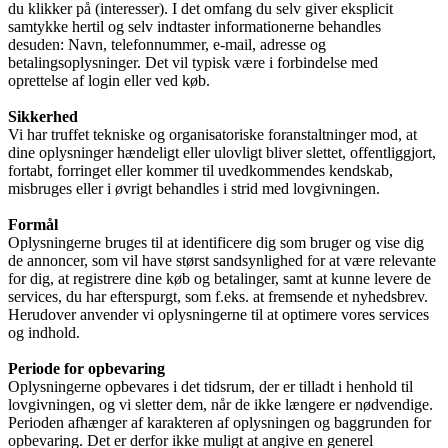
du klikker på (interesser). I det omfang du selv giver eksplicit
samtykke hertil og selv indtaster informationerne behandles
desuden: Navn, telefonnummer, e-mail, adresse og
betalingsoplysninger. Det vil typisk være i forbindelse med
oprettelse af login eller ved køb.
Sikkerhed
Vi har truffet tekniske og organisatoriske foranstaltninger mod, at
dine oplysninger hændeligt eller ulovligt bliver slettet, offentliggjort,
fortabt, forringet eller kommer til uvedkommendes kendskab,
misbruges eller i øvrigt behandles i strid med lovgivningen.
Formål
Oplysningerne bruges til at identificere dig som bruger og vise dig
de annoncer, som vil have størst sandsynlighed for at være relevante
for dig, at registrere dine køb og betalinger, samt at kunne levere de
services, du har efterspurgt, som f.eks. at fremsende et nyhedsbrev.
Herudover anvender vi oplysningerne til at optimere vores services
og indhold.
Periode for opbevaring
Oplysningerne opbevares i det tidsrum, der er tilladt i henhold til
lovgivningen, og vi sletter dem, når de ikke længere er nødvendige.
Perioden afhænger af karakteren af oplysningen og baggrunden for
opbevaring. Det er derfor ikke muligt at angive en generel