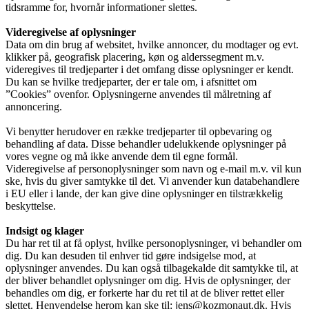
tidsramme for, hvornår informationer slettes.
Videregivelse af oplysninger
Data om din brug af websitet, hvilke annoncer, du modtager og evt.
klikker på, geografisk placering, køn og alderssegment m.v.
videregives til tredjeparter i det omfang disse oplysninger er kendt.
Du kan se hvilke tredjeparter, der er tale om, i afsnittet om
”Cookies” ovenfor. Oplysningerne anvendes til målretning af
annoncering.
Vi benytter herudover en række tredjeparter til opbevaring og
behandling af data. Disse behandler udelukkende oplysninger på
vores vegne og må ikke anvende dem til egne formål.
Videregivelse af personoplysninger som navn og e-mail m.v. vil kun
ske, hvis du giver samtykke til det. Vi anvender kun databehandlere
i EU eller i lande, der kan give dine oplysninger en tilstrækkelig
beskyttelse.
Indsigt og klager
Du har ret til at få oplyst, hvilke personoplysninger, vi behandler om
dig. Du kan desuden til enhver tid gøre indsigelse mod, at
oplysninger anvendes. Du kan også tilbagekalde dit samtykke til, at
der bliver behandlet oplysninger om dig. Hvis de oplysninger, der
behandles om dig, er forkerte har du ret til at de bliver rettet eller
slettet. Henvendelse herom kan ske til: jens@kozmonaut.dk. Hvis