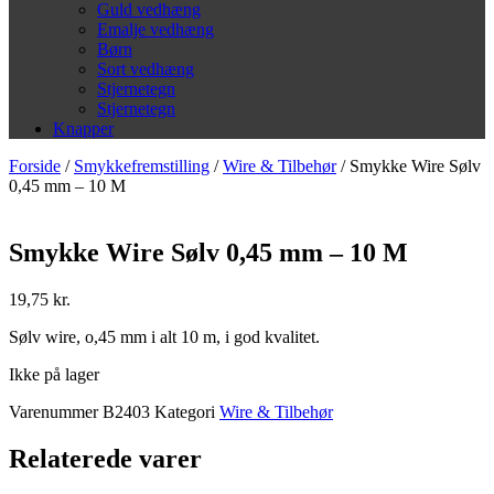
Guld vedhæng
Emalje vedhæng
Børn
Sort vedhæng
Stjernetegn
Stjernetegn
Knapper
Forside
/
Smykkefremstilling
/
Wire & Tilbehør
/ Smykke Wire Sølv
0,45 mm – 10 M
Smykke Wire Sølv 0,45 mm – 10 M
19,75
kr.
Sølv wire, o,45 mm i alt 10 m, i god kvalitet.
Ikke på lager
Varenummer
B2403
Kategori
Wire & Tilbehør
Relaterede varer