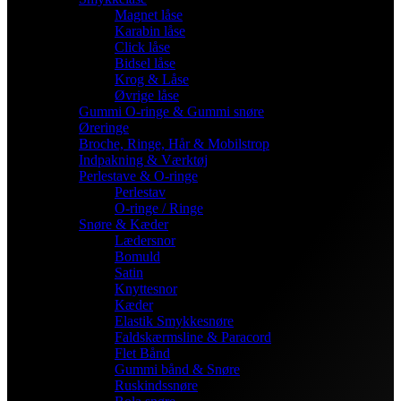
Magnet låse
Karabin låse
Click låse
Bidsel låse
Krog & Låse
Øvrige låse
Gummi O-ringe & Gummi snøre
Øreringe
Broche, Ringe, Hår & Mobilstrop
Indpakning & Værktøj
Perlestave & O-ringe
Perlestav
O-ringe / Ringe
Snøre & Kæder
Lædersnor
Bomuld
Satin
Knyttesnor
Kæder
Elastik Smykkesnøre
Faldskærmsline & Paracord
Flet Bånd
Gummi bånd & Snøre
Ruskindssnøre