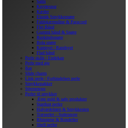
Satin
Knyttesnor
Kæder
Elastik Smykkesnøre
Faldskærmsline & Paracord
Flet Bånd
Gummi bånd & Snøre
Ruskindssnøre
Bola snøre
Kantsyet / Randsyet
Flad bånd
Perle skåle / Endekap
Perle med øje
Rør
Slide charm
Link perle / Forbindelses perle
Smykkepakker
Stjernetegn
Perler til smykker
Ægte guld & sølv produkter
Stardust perler
Halvædelsten & Smykkesten
Træperler – Suttesnore
Rhinstene & Rondeller
Shell perler