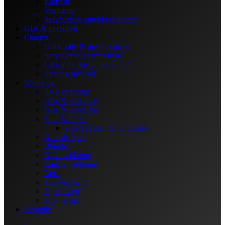
Enderør
Vedhæng
Sølvfarvede smykkevedhæng
Glas & porcelæn
Charms
Guld, sølv & metal charms
Smykker til charms m.m.
Glas led – Resin perler m.m.
Sterling sølv led
Vedhæng
Sølv vedhæng
Glas & porcelæn
Glas & porcelæn
Sten & Perler
Polerede sten & lommesten
Kors & Ikon
Blandet
Guld vedhæng
Emalje vedhæng
Børn
Sort vedhæng
Stjernetegn
Stjernetegn
Knapper