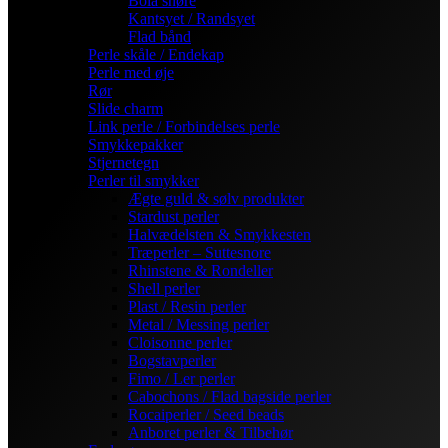
Bola snøre
Kantsyet / Randsyet
Flad bånd
Perle skåle / Endekap
Perle med øje
Rør
Slide charm
Link perle / Forbindelses perle
Smykkepakker
Stjernetegn
Perler til smykker
Ægte guld & sølv produkter
Stardust perler
Halvædelsten & Smykkesten
Træperler – Suttesnore
Rhinstene & Rondeller
Shell perler
Plast / Resin perler
Metal / Messing perler
Cloisonne perler
Bogstavperler
Fimo / Ler perler
Cabochons / Flad bagside perler
Rocaiperler / Seed beads
Anboret perler & Tilbehør