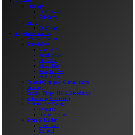
Smykker
Øreringe
Guldfarvede
Sølvfarvet
Ringe
Guldbelagt
Smykkefremstilling
Wire & Tilbehør
Smykkelåse
Magnet låse
Karabin låse
Click låse
Bidsel låse
Krog & Låse
Øvrige låse
Gummi O-ringe & Gummi snøre
Øreringe
Broche, Ringe, Hår & Mobilstrop
Indpakning & Værktøj
Perlestave & O-ringe
Perlestav
O-ringe / Ringe
Snøre & Kæder
Lædersnor
Bomuld