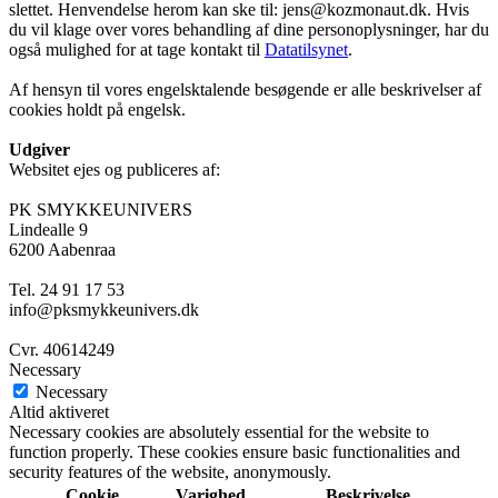
slettet. Henvendelse herom kan ske til: jens@kozmonaut.dk. Hvis
du vil klage over vores behandling af dine personoplysninger, har du
også mulighed for at tage kontakt til
Datatilsynet
.
Af hensyn til vores engelsktalende besøgende er alle beskrivelser af
cookies holdt på engelsk.
Udgiver
Websitet ejes og publiceres af:
PK SMYKKEUNIVERS
Lindealle 9
6200 Aabenraa
Tel. 24 91 17 53
info@pksmykkeunivers.dk
Cvr. 40614249
Necessary
Necessary
Altid aktiveret
Necessary cookies are absolutely essential for the website to
function properly. These cookies ensure basic functionalities and
security features of the website, anonymously.
Cookie
Varighed
Beskrivelse