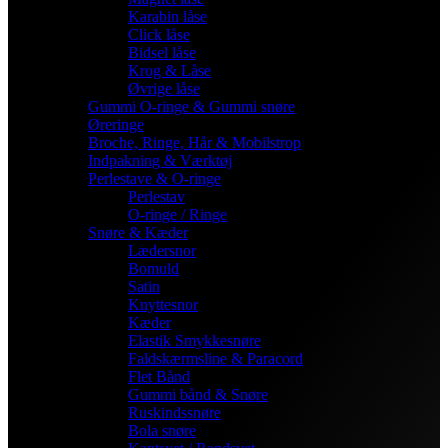
Karabin låse
Click låse
Bidsel låse
Krog & Låse
Øvrige låse
Gummi O-ringe & Gummi snøre
Øreringe
Broche, Ringe, Hår & Mobilstrop
Indpakning & Værktøj
Perlestave & O-ringe
Perlestav
O-ringe / Ringe
Snøre & Kæder
Lædersnor
Bomuld
Satin
Knyttesnor
Kæder
Elastik Smykkesnøre
Faldskærmsline & Paracord
Flet Bånd
Gummi bånd & Snøre
Ruskindssnøre
Bola snøre