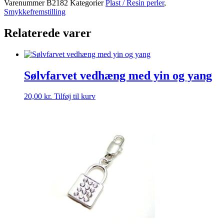
Varenummer
B2182
Kategorier
Plast / Resin perler
,
Mm
Smykkefremstilling
Perle
antal
Relaterede varer
Sølvfarvet vedhæng med yin og yang
20,00
kr.
Tilføj til kurv