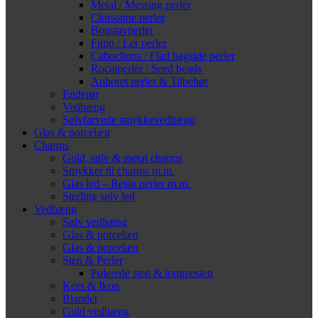
Metal / Messing perler
Cloisonne perler
Bogstavperler
Fimo / Ler perler
Cabochons / Flad bagside perler
Rocaiperler / Seed beads
Anboret perler & Tilbehør
Enderør
Vedhæng
Sølvfarvede smykkevedhæng
Glas & porcelæn
Charms
Guld, sølv & metal charms
Smykker til charms m.m.
Glas led – Resin perler m.m.
Sterling sølv led
Vedhæng
Sølv vedhæng
Glas & porcelæn
Glas & porcelæn
Sten & Perler
Polerede sten & lommesten
Kors & Ikon
Blandet
Guld vedhæng