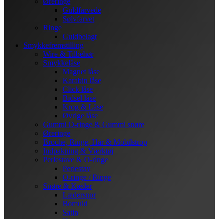
Øreringe
Guldfarvede
Sølvfarvet
Ringe
Guldbelagt
Smykkefremstilling
Wire & Tilbehør
Smykkelåse
Magnet låse
Karabin låse
Click låse
Bidsel låse
Krog & Låse
Øvrige låse
Gummi O-ringe & Gummi snøre
Øreringe
Broche, Ringe, Hår & Mobilstrop
Indpakning & Værktøj
Perlestave & O-ringe
Perlestav
O-ringe / Ringe
Snøre & Kæder
Lædersnor
Bomuld
Satin