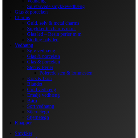
Vedhæng
Sølvfarvede smykkevedhæng
Glas & porcelæn
Charms
Guld, sølv & metal charms
Smykker til charms m.m.
Glas led – Resin perler m.m.
Sterling sølv led
Vedhæng
Sølv vedhæng
Glas & porcelæn
Glas & porcelæn
Sten & Perler
Polerede sten & lommesten
Kors & Ikon
Blandet
Guld vedhæng
Emalje vedhæng
Børn
Sort vedhæng
Stjernetegn
Stjernetegn
Knapper
Smykker