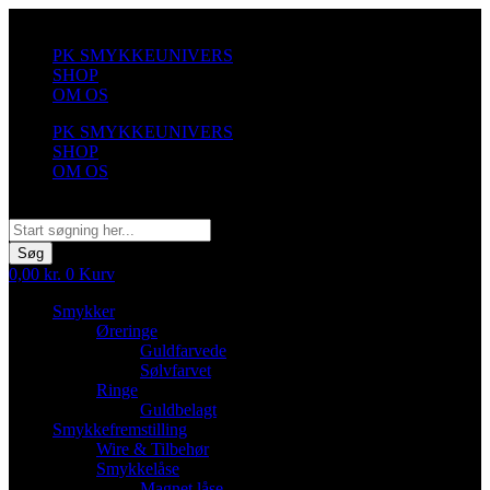
Videre
til
PK SMYKKEUNIVERS
indhold
SHOP
OM OS
PK SMYKKEUNIVERS
SHOP
OM OS
Søg
Søg
0,00
kr.
0
Kurv
Smykker
Øreringe
Guldfarvede
Sølvfarvet
Ringe
Guldbelagt
Smykkefremstilling
Wire & Tilbehør
Smykkelåse
Magnet låse