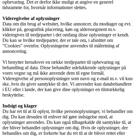
opbevaring. Det er derfor ikke muligt at angive en generel
tidsramme for, hvornår informationer slettes.
Videregivelse af oplysninger
Data om din brug af websitet, hvilke annoncer, du modtager og evt.
klikker på, geografisk placering, køn og alderssegment m.v.
videregives til tredjeparter i det omfang disse oplysninger er kendt.
Du kan se hvilke tredjeparter, der er tale om, i afsnittet om
”Cookies” ovenfor. Oplysningerne anvendes til målretning af
annoncering.
Vi benytter herudover en række tredjeparter til opbevaring og
behandling af data. Disse behandler udelukkende oplysninger på
vores vegne og må ikke anvende dem til egne formål.
Videregivelse af personoplysninger som navn og e-mail m.v. vil kun
ske, hvis du giver samtykke til det. Vi anvender kun databehandlere
i EU eller i lande, der kan give dine oplysninger en tilstrækkelig
beskyttelse.
Indsigt og klager
Du har ret til at få oplyst, hvilke personoplysninger, vi behandler om
dig. Du kan desuden til enhver tid gøre indsigelse mod, at
oplysninger anvendes. Du kan også tilbagekalde dit samtykke til, at
der bliver behandlet oplysninger om dig. Hvis de oplysninger, der
behandles om dig, er forkerte har du ret til at de bliver rettet eller