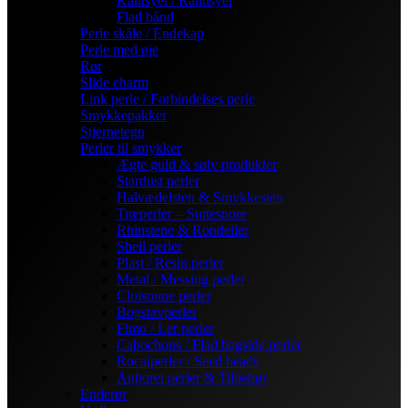
Kantsyet / Randsyet
Flad bånd
Perle skåle / Endekap
Perle med øje
Rør
Slide charm
Link perle / Forbindelses perle
Smykkepakker
Stjernetegn
Perler til smykker
Ægte guld & sølv produkter
Stardust perler
Halvædelsten & Smykkesten
Træperler – Suttesnore
Rhinstene & Rondeller
Shell perler
Plast / Resin perler
Metal / Messing perler
Cloisonne perler
Bogstavperler
Fimo / Ler perler
Cabochons / Flad bagside perler
Rocaiperler / Seed beads
Anboret perler & Tilbehør
Enderør