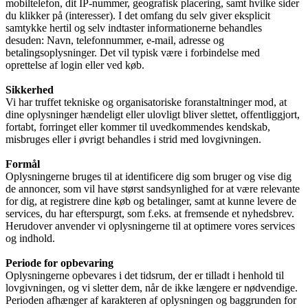
mobiltelefon, dit IP-nummer, geografisk placering, samt hvilke sider
du klikker på (interesser). I det omfang du selv giver eksplicit
samtykke hertil og selv indtaster informationerne behandles
desuden: Navn, telefonnummer, e-mail, adresse og
betalingsoplysninger. Det vil typisk være i forbindelse med
oprettelse af login eller ved køb.
Sikkerhed
Vi har truffet tekniske og organisatoriske foranstaltninger mod, at
dine oplysninger hændeligt eller ulovligt bliver slettet, offentliggjort,
fortabt, forringet eller kommer til uvedkommendes kendskab,
misbruges eller i øvrigt behandles i strid med lovgivningen.
Formål
Oplysningerne bruges til at identificere dig som bruger og vise dig
de annoncer, som vil have størst sandsynlighed for at være relevante
for dig, at registrere dine køb og betalinger, samt at kunne levere de
services, du har efterspurgt, som f.eks. at fremsende et nyhedsbrev.
Herudover anvender vi oplysningerne til at optimere vores services
og indhold.
Periode for opbevaring
Oplysningerne opbevares i det tidsrum, der er tilladt i henhold til
lovgivningen, og vi sletter dem, når de ikke længere er nødvendige.
Perioden afhænger af karakteren af oplysningen og baggrunden for