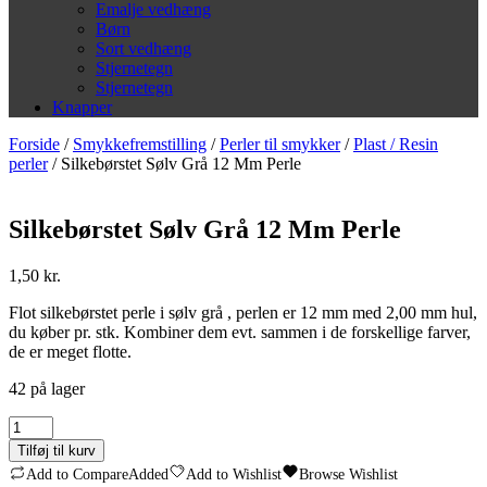
Emalje vedhæng
Børn
Sort vedhæng
Stjernetegn
Stjernetegn
Knapper
Forside
/
Smykkefremstilling
/
Perler til smykker
/
Plast / Resin
perler
/ Silkebørstet Sølv Grå 12 Mm Perle
Silkebørstet Sølv Grå 12 Mm Perle
1,50
kr.
Flot silkebørstet perle i sølv grå , perlen er 12 mm med 2,00 mm hul,
du køber pr. stk. Kombiner dem evt. sammen i de forskellige farver,
de er meget flotte.
42 på lager
Silkebørstet
Sølv
Tilføj til kurv
Grå
Add to Compare
Added
Add to Wishlist
Browse Wishlist
12