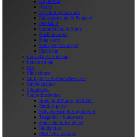
Knyttesnor
Kæder
Elastik Smykkesnøre
Faldskærmsline & Paracord
Flet Bånd
Gummi bånd & Snøre
Ruskindssnøre
Bola snøre
Kantsyet / Randsyet
Flad bånd
Perle skåle / Endekap
Perle med øje
Rør
Slide charm
Link perle / Forbindelses perle
Smykkepakker
Stjernetegn
Perler til smykker
Ægte guld & sølv produkter
Stardust perler
Halvædelsten & Smykkesten
Træperler – Suttesnore
Rhinstene & Rondeller
Shell perler
Plast / Resin perler