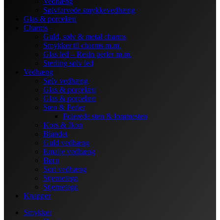
Vedhæng
Sølvfarvede smykkevedhæng
Glas & porcelæn
Charms
Guld, sølv & metal charms
Smykker til charms m.m.
Glas led – Resin perler m.m.
Sterling sølv led
Vedhæng
Sølv vedhæng
Glas & porcelæn
Glas & porcelæn
Sten & Perler
Polerede sten & lommesten
Kors & Ikon
Blandet
Guld vedhæng
Emalje vedhæng
Børn
Sort vedhæng
Stjernetegn
Stjernetegn
Knapper
Smykker