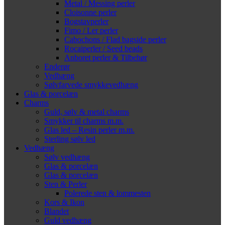
Metal / Messing perler
Cloisonne perler
Bogstavperler
Fimo / Ler perler
Cabochons / Flad bagside perler
Rocaiperler / Seed beads
Anboret perler & Tilbehør
Enderør
Vedhæng
Sølvfarvede smykkevedhæng
Glas & porcelæn
Charms
Guld, sølv & metal charms
Smykker til charms m.m.
Glas led – Resin perler m.m.
Sterling sølv led
Vedhæng
Sølv vedhæng
Glas & porcelæn
Glas & porcelæn
Sten & Perler
Polerede sten & lommesten
Kors & Ikon
Blandet
Guld vedhæng