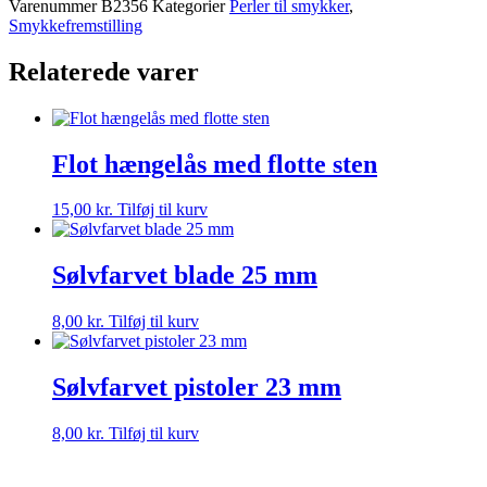
Varenummer
B2356
Kategorier
Perler til smykker
,
-
Smykkefremstilling
8
mm
Relaterede varer
-
4
stk
antal
Flot hængelås med flotte sten
15,00
kr.
Tilføj til kurv
Sølvfarvet blade 25 mm
8,00
kr.
Tilføj til kurv
Sølvfarvet pistoler 23 mm
8,00
kr.
Tilføj til kurv