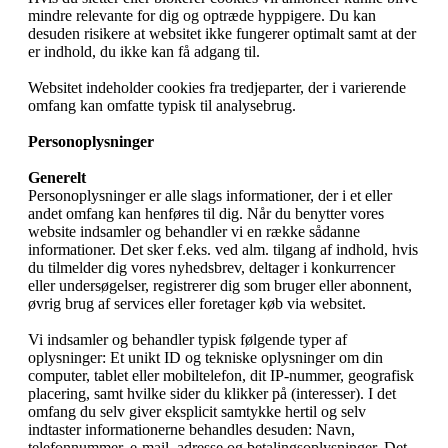
mindre relevante for dig og optræde hyppigere. Du kan
desuden risikere at websitet ikke fungerer optimalt samt at der
er indhold, du ikke kan få adgang til.
Websitet indeholder cookies fra tredjeparter, der i varierende
omfang kan omfatte typisk til analysebrug.
Personoplysninger
Generelt
Personoplysninger er alle slags informationer, der i et eller
andet omfang kan henføres til dig. Når du benytter vores
website indsamler og behandler vi en række sådanne
informationer. Det sker f.eks. ved alm. tilgang af indhold, hvis
du tilmelder dig vores nyhedsbrev, deltager i konkurrencer
eller undersøgelser, registrerer dig som bruger eller abonnent,
øvrig brug af services eller foretager køb via websitet.
Vi indsamler og behandler typisk følgende typer af
oplysninger: Et unikt ID og tekniske oplysninger om din
computer, tablet eller mobiltelefon, dit IP-nummer, geografisk
placering, samt hvilke sider du klikker på (interesser). I det
omfang du selv giver eksplicit samtykke hertil og selv
indtaster informationerne behandles desuden: Navn,
telefonnummer, e-mail, adresse og betalingsoplysninger. Det