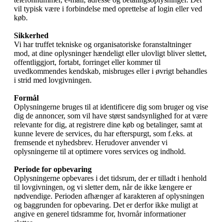
vil typisk være i forbindelse med oprettelse af login eller ved
køb.
Sikkerhed
Vi har truffet tekniske og organisatoriske foranstaltninger
mod, at dine oplysninger hændeligt eller ulovligt bliver slettet,
offentliggjort, fortabt, forringet eller kommer til
uvedkommendes kendskab, misbruges eller i øvrigt behandles
i strid med lovgivningen.
Formål
Oplysningerne bruges til at identificere dig som bruger og vise
dig de annoncer, som vil have størst sandsynlighed for at være
relevante for dig, at registrere dine køb og betalinger, samt at
kunne levere de services, du har efterspurgt, som f.eks. at
fremsende et nyhedsbrev. Herudover anvender vi
oplysningerne til at optimere vores services og indhold.
Periode for opbevaring
Oplysningerne opbevares i det tidsrum, der er tilladt i henhold
til lovgivningen, og vi sletter dem, når de ikke længere er
nødvendige. Perioden afhænger af karakteren af oplysningen
og baggrunden for opbevaring. Det er derfor ikke muligt at
angive en generel tidsramme for, hvornår informationer