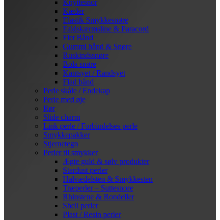
Knyttesnor
Kæder
Elastik Smykkesnøre
Faldskærmsline & Paracord
Flet Bånd
Gummi bånd & Snøre
Ruskindssnøre
Bola snøre
Kantsyet / Randsyet
Flad bånd
Perle skåle / Endekap
Perle med øje
Rør
Slide charm
Link perle / Forbindelses perle
Smykkepakker
Stjernetegn
Perler til smykker
Ægte guld & sølv produkter
Stardust perler
Halvædelsten & Smykkesten
Træperler – Suttesnore
Rhinstene & Rondeller
Shell perler
Plast / Resin perler