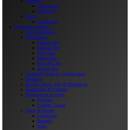
Øreringe
Guldfarvede
Sølvfarvet
Ringe
Guldbelagt
Smykkefremstilling
Wire & Tilbehør
Smykkelåse
Magnet låse
Karabin låse
Click låse
Bidsel låse
Krog & Låse
Øvrige låse
Gummi O-ringe & Gummi snøre
Øreringe
Broche, Ringe, Hår & Mobilstrop
Indpakning & Værktøj
Perlestave & O-ringe
Perlestav
O-ringe / Ringe
Snøre & Kæder
Lædersnor
Bomuld
Satin