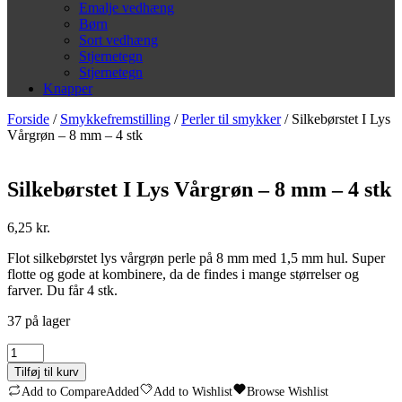
Emalje vedhæng
Børn
Sort vedhæng
Stjernetegn
Stjernetegn
Knapper
Forside
/
Smykkefremstilling
/
Perler til smykker
/ Silkebørstet I Lys
Vårgrøn – 8 mm – 4 stk
Silkebørstet I Lys Vårgrøn – 8 mm – 4 stk
6,25
kr.
Flot silkebørstet lys vårgrøn perle på 8 mm med 1,5 mm hul. Super
flotte og gode at kombinere, da de findes i mange størrelser og
farver. Du får 4 stk.
37 på lager
Silkebørstet
I
Tilføj til kurv
Lys
Add to Compare
Added
Add to Wishlist
Browse Wishlist
Vårgrøn