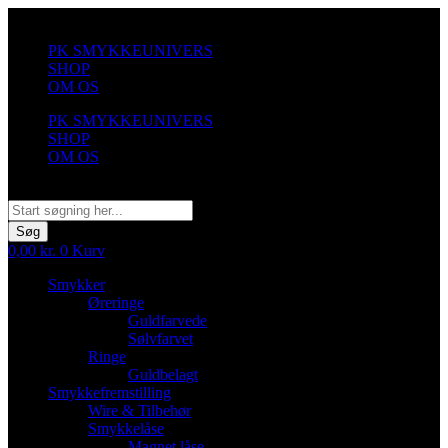
Videre
til
PK SMYKKEUNIVERS
indhold
SHOP
OM OS
PK SMYKKEUNIVERS
SHOP
OM OS
Søg
Søg
0,00
kr.
0
Kurv
Smykker
Øreringe
Guldfarvede
Sølvfarvet
Ringe
Guldbelagt
Smykkefremstilling
Wire & Tilbehør
Smykkelåse
Magnet låse