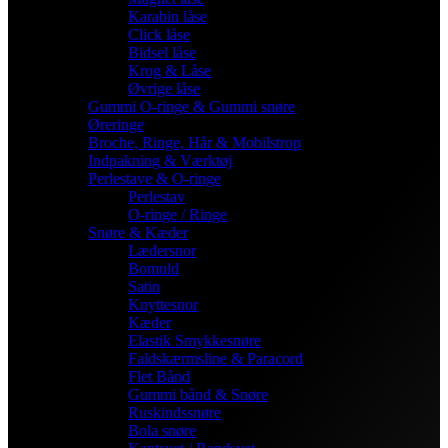
Karabin låse
Click låse
Bidsel låse
Krog & Låse
Øvrige låse
Gummi O-ringe & Gummi snøre
Øreringe
Broche, Ringe, Hår & Mobilstrop
Indpakning & Værktøj
Perlestave & O-ringe
Perlestav
O-ringe / Ringe
Snøre & Kæder
Lædersnor
Bomuld
Satin
Knyttesnor
Kæder
Elastik Smykkesnøre
Faldskærmsline & Paracord
Flet Bånd
Gummi bånd & Snøre
Ruskindssnøre
Bola snøre