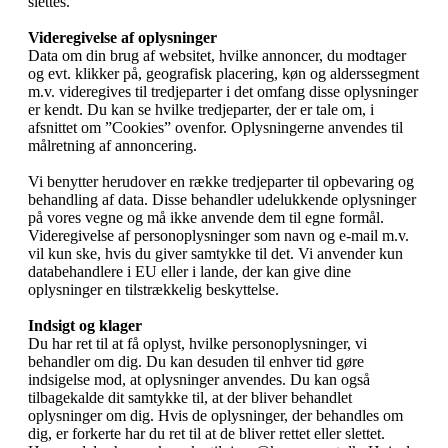
slettes.
Videregivelse af oplysninger
Data om din brug af websitet, hvilke annoncer, du modtager
og evt. klikker på, geografisk placering, køn og alderssegment
m.v. videregives til tredjeparter i det omfang disse oplysninger
er kendt. Du kan se hvilke tredjeparter, der er tale om, i
afsnittet om ”Cookies” ovenfor. Oplysningerne anvendes til
målretning af annoncering.
Vi benytter herudover en række tredjeparter til opbevaring og
behandling af data. Disse behandler udelukkende oplysninger
på vores vegne og må ikke anvende dem til egne formål.
Videregivelse af personoplysninger som navn og e-mail m.v.
vil kun ske, hvis du giver samtykke til det. Vi anvender kun
databehandlere i EU eller i lande, der kan give dine
oplysninger en tilstrækkelig beskyttelse.
Indsigt og klager
Du har ret til at få oplyst, hvilke personoplysninger, vi
behandler om dig. Du kan desuden til enhver tid gøre
indsigelse mod, at oplysninger anvendes. Du kan også
tilbagekalde dit samtykke til, at der bliver behandlet
oplysninger om dig. Hvis de oplysninger, der behandles om
dig, er forkerte har du ret til at de bliver rettet eller slettet.