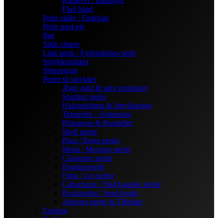
Kantsyet / Randsyet
Flad bånd
Perle skåle / Endekap
Perle med øje
Rør
Slide charm
Link perle / Forbindelses perle
Smykkepakker
Stjernetegn
Perler til smykker
Ægte guld & sølv produkter
Stardust perler
Halvædelsten & Smykkesten
Træperler – Suttesnore
Rhinstene & Rondeller
Shell perler
Plast / Resin perler
Metal / Messing perler
Cloisonne perler
Bogstavperler
Fimo / Ler perler
Cabochons / Flad bagside perler
Rocaiperler / Seed beads
Anboret perler & Tilbehør
Enderør