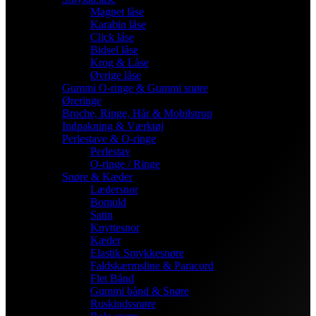
Magnet låse
Karabin låse
Click låse
Bidsel låse
Krog & Låse
Øvrige låse
Gummi O-ringe & Gummi snøre
Øreringe
Broche, Ringe, Hår & Mobilstrop
Indpakning & Værktøj
Perlestave & O-ringe
Perlestav
O-ringe / Ringe
Snøre & Kæder
Lædersnor
Bomuld
Satin
Knyttesnor
Kæder
Elastik Smykkesnøre
Faldskærmsline & Paracord
Flet Bånd
Gummi bånd & Snøre
Ruskindssnøre