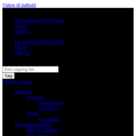
Videre til indhold
PK SMYKKEUNIVERS
SHOP
OM OS
PK SMYKKEUNIVERS
SHOP
OM OS
Søg
Søg
0,00
kr.
0
Kurv
Smykker
Øreringe
Guldfarvede
Sølvfarvet
Ringe
Guldbelagt
Smykkefremstilling
Wire & Tilbehør
Smykkelåse