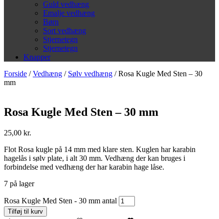
Guld vedhæng
Emalje vedhæng
Børn
Sort vedhæng
Stjernetegn
Stjernetegn
Knapper
Forside
/
Vedhæng
/
Sølv vedhæng
/ Rosa Kugle Med Sten – 30
mm
Rosa Kugle Med Sten – 30 mm
25,00
kr.
Flot Rosa kugle på 14 mm med klare sten. Kuglen har karabin
hagelås i sølv plate, i alt 30 mm. Vedhæng der kan bruges i
forbindelse med vedhæng der har karabin hage låse.
7 på lager
Rosa Kugle Med Sten - 30 mm antal
Tilføj til kurv