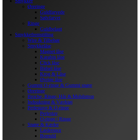
Smykker
Øreringe
Guldfarvede
Sølvfarvet
Ringe
Guldbelagt
Smykkefremstilling
Wire & Tilbehør
Smykkelåse
Magnet låse
Karabin låse
Click låse
Bidsel låse
Krog & Låse
Øvrige låse
Gummi O-ringe & Gummi snøre
Øreringe
Broche, Ringe, Hår & Mobilstrop
Indpakning & Værktøj
Perlestave & O-ringe
Perlestav
O-ringe / Ringe
Snøre & Kæder
Lædersnor
Bomuld