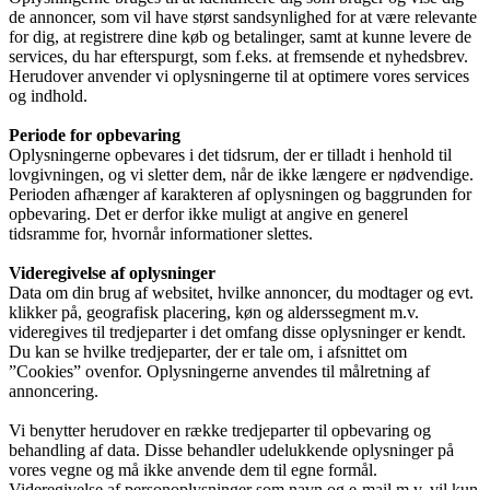
de annoncer, som vil have størst sandsynlighed for at være relevante
for dig, at registrere dine køb og betalinger, samt at kunne levere de
services, du har efterspurgt, som f.eks. at fremsende et nyhedsbrev.
Herudover anvender vi oplysningerne til at optimere vores services
og indhold.
Periode for opbevaring
Oplysningerne opbevares i det tidsrum, der er tilladt i henhold til
lovgivningen, og vi sletter dem, når de ikke længere er nødvendige.
Perioden afhænger af karakteren af oplysningen og baggrunden for
opbevaring. Det er derfor ikke muligt at angive en generel
tidsramme for, hvornår informationer slettes.
Videregivelse af oplysninger
Data om din brug af websitet, hvilke annoncer, du modtager og evt.
klikker på, geografisk placering, køn og alderssegment m.v.
videregives til tredjeparter i det omfang disse oplysninger er kendt.
Du kan se hvilke tredjeparter, der er tale om, i afsnittet om
”Cookies” ovenfor. Oplysningerne anvendes til målretning af
annoncering.
Vi benytter herudover en række tredjeparter til opbevaring og
behandling af data. Disse behandler udelukkende oplysninger på
vores vegne og må ikke anvende dem til egne formål.
Videregivelse af personoplysninger som navn og e-mail m.v. vil kun