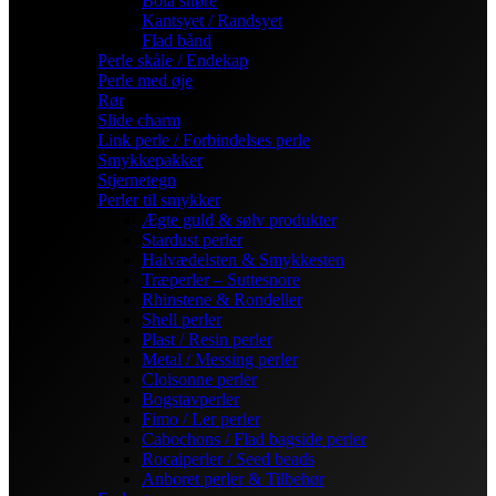
Bola snøre
Kantsyet / Randsyet
Flad bånd
Perle skåle / Endekap
Perle med øje
Rør
Slide charm
Link perle / Forbindelses perle
Smykkepakker
Stjernetegn
Perler til smykker
Ægte guld & sølv produkter
Stardust perler
Halvædelsten & Smykkesten
Træperler – Suttesnore
Rhinstene & Rondeller
Shell perler
Plast / Resin perler
Metal / Messing perler
Cloisonne perler
Bogstavperler
Fimo / Ler perler
Cabochons / Flad bagside perler
Rocaiperler / Seed beads
Anboret perler & Tilbehør