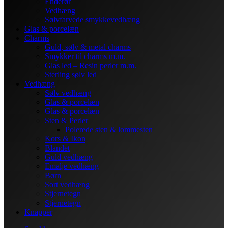
Enderør
Vedhæng
Sølvfarvede smykkevedhæng
Glas & porcelæn
Charms
Guld, sølv & metal charms
Smykker til charms m.m.
Glas led – Resin perler m.m.
Sterling sølv led
Vedhæng
Sølv vedhæng
Glas & porcelæn
Glas & porcelæn
Sten & Perler
Polerede sten & lommesten
Kors & Ikon
Blandet
Guld vedhæng
Emalje vedhæng
Børn
Sort vedhæng
Stjernetegn
Stjernetegn
Knapper