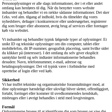
Personoplysninger er alle slags informationer, der i et eller andet
omfang kan henføres til dig. Når du benytter vores website
indsamler og behandler vi en række sådanne informationer. Det sker
f.eks. ved alm. tilgang af indhold, hvis du tilmelder dig vores
nyhedsbrev, deltager i konkurrencer eller undersøgelser, registrerer
dig som bruger eller abonnent, øvrig brug af services eller foretager
køb via websitet.
Vi indsamler og behandler typisk følgende typer af oplysninger: Et
unikt ID og tekniske oplysninger om din computer, tablet eller
mobiltelefon, dit IP-nummer, geografisk placering, samt hvilke sider
du klikker på (interesser). I det omfang du selv giver eksplicit
samtykke hertil og selv indtaster informationerne behandles
desuden: Navn, telefonnummer, e-mail, adresse og
betalingsoplysninger. Det vil typisk være i forbindelse med
oprettelse af login eller ved køb.
Sikkerhed
Vi har truffet tekniske og organisatoriske foranstaltninger mod, at
dine oplysninger hændeligt eller ulovligt bliver slettet, offentliggjort,
fortabt, forringet eller kommer til uvedkommendes kendskab,
misbruges eller i øvrigt behandles i strid med lovgivningen.
Formål
Oplysningerne bruges til at identificere dig som bruger og vise dig