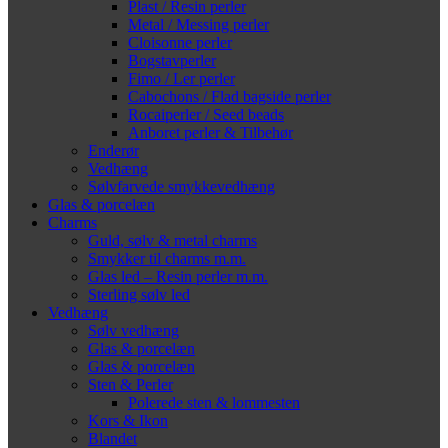
Plast / Resin perler
Metal / Messing perler
Cloisonne perler
Bogstavperler
Fimo / Ler perler
Cabochons / Flad bagside perler
Rocaiperler / Seed beads
Anboret perler & Tilbehør
Enderør
Vedhæng
Sølvfarvede smykkevedhæng
Glas & porcelæn
Charms
Guld, sølv & metal charms
Smykker til charms m.m.
Glas led – Resin perler m.m.
Sterling sølv led
Vedhæng
Sølv vedhæng
Glas & porcelæn
Glas & porcelæn
Sten & Perler
Polerede sten & lommesten
Kors & Ikon
Blandet