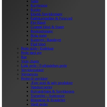
Satin
Knyttesnor
Kæder
Elastik Smykkesnøre
Faldskærmsline & Paracord
Flet Bånd
Gummi bånd & Snøre
Ruskindssnøre
Bola snøre
Kantsyet / Randsyet
Flad bånd
Perle skåle / Endekap
Perle med øje
Rør
Slide charm
Link perle / Forbindelses perle
Smykkepakker
Stjernetegn
Perler til smykker
Ægte guld & sølv produkter
Stardust perler
Halvædelsten & Smykkesten
Træperler – Suttesnore
Rhinstene & Rondeller
Shell perler