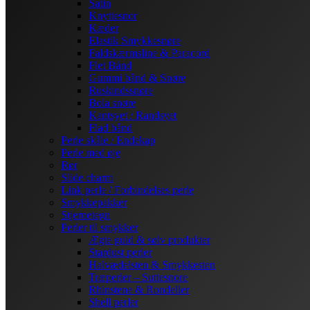
Satin
Knyttesnor
Kæder
Elastik Smykkesnøre
Faldskærmsline & Paracord
Flet Bånd
Gummi bånd & Snøre
Ruskindssnøre
Bola snøre
Kantsyet / Randsyet
Flad bånd
Perle skåle / Endekap
Perle med øje
Rør
Slide charm
Link perle / Forbindelses perle
Smykkepakker
Stjernetegn
Perler til smykker
Ægte guld & sølv produkter
Stardust perler
Halvædelsten & Smykkesten
Træperler – Suttesnore
Rhinstene & Rondeller
Shell perler