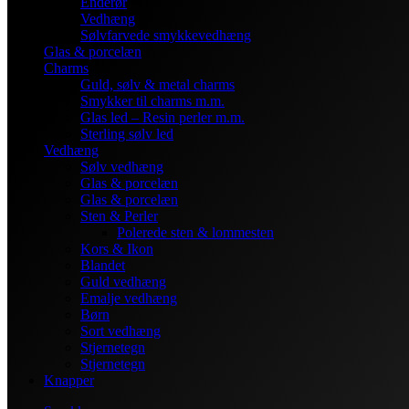
Enderør
Vedhæng
Sølvfarvede smykkevedhæng
Glas & porcelæn
Charms
Guld, sølv & metal charms
Smykker til charms m.m.
Glas led – Resin perler m.m.
Sterling sølv led
Vedhæng
Sølv vedhæng
Glas & porcelæn
Glas & porcelæn
Sten & Perler
Polerede sten & lommesten
Kors & Ikon
Blandet
Guld vedhæng
Emalje vedhæng
Børn
Sort vedhæng
Stjernetegn
Stjernetegn
Knapper