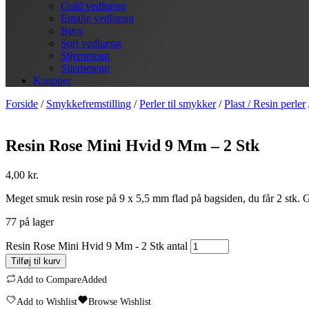
Guld vedhæng
Emalje vedhæng
Børn
Sort vedhæng
Stjernetegn
Stjernetegn
Knapper
Forside
/
Smykkefremstilling
/
Perler til smykker
/
Plast / Resin perler
Resin Rose Mini Hvid 9 Mm – 2 Stk
4,00
kr.
Meget smuk resin rose på 9 x 5,5 mm flad på bagsiden, du får 2 stk. Go
77 på lager
Resin Rose Mini Hvid 9 Mm - 2 Stk antal
Tilføj til kurv
Add to Compare
Added
Add to Wishlist
Browse Wishlist