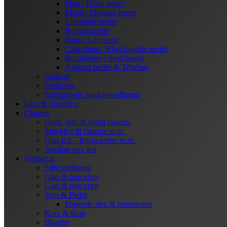
Plast / Resin perler
Metal / Messing perler
Cloisonne perler
Bogstavperler
Fimo / Ler perler
Cabochons / Flad bagside perler
Rocaiperler / Seed beads
Anboret perler & Tilbehør
Enderør
Vedhæng
Sølvfarvede smykkevedhæng
Glas & porcelæn
Charms
Guld, sølv & metal charms
Smykker til charms m.m.
Glas led – Resin perler m.m.
Sterling sølv led
Vedhæng
Sølv vedhæng
Glas & porcelæn
Glas & porcelæn
Sten & Perler
Polerede sten & lommesten
Kors & Ikon
Blandet