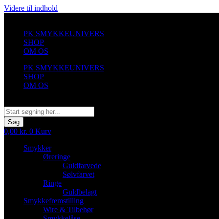
Videre til indhold
PK SMYKKEUNIVERS
SHOP
OM OS
PK SMYKKEUNIVERS
SHOP
OM OS
Søg
Søg
0,00
kr.
0
Kurv
Smykker
Øreringe
Guldfarvede
Sølvfarvet
Ringe
Guldbelagt
Smykkefremstilling
Wire & Tilbehør
Smykkelåse