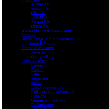
Magnet låse
Karabin låse
Click låse
Bidsel låse
Krog & Låse
Øvrige låse
Gummi O-ringe & Gummi snøre
Øreringe
Broche, Ringe, Hår & Mobilstrop
Indpakning & Værktøj
Perlestave & O-ringe
Perlestav
O-ringe / Ringe
Snøre & Kæder
Lædersnor
Bomuld
Satin
Knyttesnor
Kæder
Elastik Smykkesnøre
Faldskærmsline & Paracord
Flet Bånd
Gummi bånd & Snøre
Ruskindssnøre