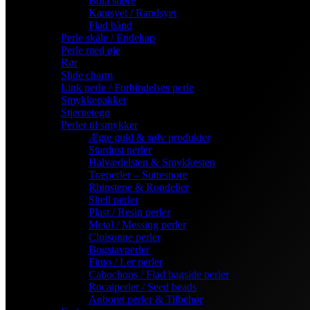
Bola snøre
Kantsyet / Randsyet
Flad bånd
Perle skåle / Endekap
Perle med øje
Rør
Slide charm
Link perle / Forbindelses perle
Smykkepakker
Stjernetegn
Perler til smykker
Ægte guld & sølv produkter
Stardust perler
Halvædelsten & Smykkesten
Træperler – Suttesnore
Rhinstene & Rondeller
Shell perler
Plast / Resin perler
Metal / Messing perler
Cloisonne perler
Bogstavperler
Fimo / Ler perler
Cabochons / Flad bagside perler
Rocaiperler / Seed beads
Anboret perler & Tilbehør