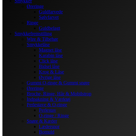
Smykker
Øreringe
Guldfarvede
Sølvfarvet
Ringe
Guldbelagt
Smykkefremstilling
Wire & Tilbehør
Smykkelåse
Magnet låse
Karabin låse
Click låse
Bidsel låse
Krog & Låse
Øvrige låse
Gummi O-ringe & Gummi snøre
Øreringe
Broche, Ringe, Hår & Mobilstrop
Indpakning & Værktøj
Perlestave & O-ringe
Perlestav
O-ringe / Ringe
Snøre & Kæder
Lædersnor
Bomuld