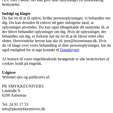
beskyttelse.
Indsigt og klager
Du har ret til at få oplyst, hvilke personoplysninger, vi behandler om
dig. Du kan desuden til enhver tid gøre indsigelse mod, at
oplysninger anvendes. Du kan også tilbagekalde dit samtykke til, at
der bliver behandlet oplysninger om dig. Hvis de oplysninger, der
behandles om dig, er forkerte har du ret til at de bliver rettet eller
slettet. Henvendelse herom kan ske til: jens@kozmonaut.dk. Hvis
du vil klage over vores behandling af dine personoplysninger, har du
også mulighed for at tage kontakt til
Datatilsynet
.
Af hensyn til vores engelsktalende besøgende er alle beskrivelser af
cookies holdt på engelsk.
Udgiver
Websitet ejes og publiceres af:
PK SMYKKEUNIVERS
Lindealle 9
6200 Aabenraa
Tel. 24 91 17 53
info@pksmykkeunivers.dk