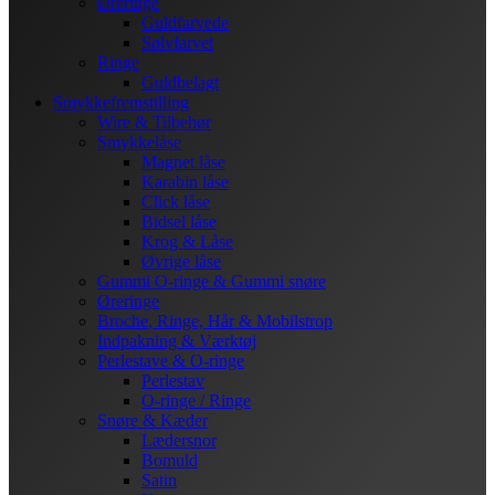
Øreringe
Guldfarvede
Sølvfarvet
Ringe
Guldbelagt
Smykkefremstilling
Wire & Tilbehør
Smykkelåse
Magnet låse
Karabin låse
Click låse
Bidsel låse
Krog & Låse
Øvrige låse
Gummi O-ringe & Gummi snøre
Øreringe
Broche, Ringe, Hår & Mobilstrop
Indpakning & Værktøj
Perlestave & O-ringe
Perlestav
O-ringe / Ringe
Snøre & Kæder
Lædersnor
Bomuld
Satin