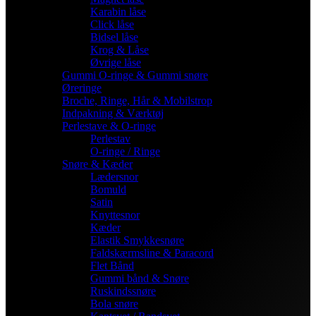
Karabin låse
Click låse
Bidsel låse
Krog & Låse
Øvrige låse
Gummi O-ringe & Gummi snøre
Øreringe
Broche, Ringe, Hår & Mobilstrop
Indpakning & Værktøj
Perlestave & O-ringe
Perlestav
O-ringe / Ringe
Snøre & Kæder
Lædersnor
Bomuld
Satin
Knyttesnor
Kæder
Elastik Smykkesnøre
Faldskærmsline & Paracord
Flet Bånd
Gummi bånd & Snøre
Ruskindssnøre
Bola snøre