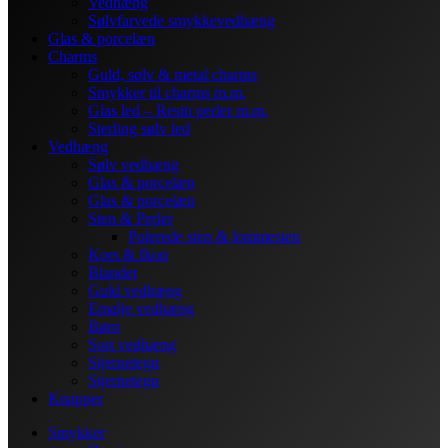
Vedhæng
Sølvfarvede smykkevedhæng
Glas & porcelæn
Charms
Guld, sølv & metal charms
Smykker til charms m.m.
Glas led – Resin perler m.m.
Sterling sølv led
Vedhæng
Sølv vedhæng
Glas & porcelæn
Glas & porcelæn
Sten & Perler
Polerede sten & lommesten
Kors & Ikon
Blandet
Guld vedhæng
Emalje vedhæng
Børn
Sort vedhæng
Stjernetegn
Stjernetegn
Knapper
Smykker