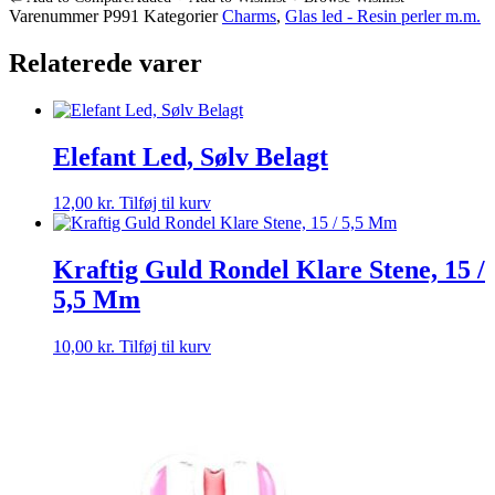
Sølv
Varenummer
P991
Kategorier
Charms
,
Glas led - Resin perler m.m.
Kerne
ROSA
Relaterede varer
-
2
STK
antal
Elefant Led, Sølv Belagt
12,00
kr.
Tilføj til kurv
Kraftig Guld Rondel Klare Stene, 15 /
5,5 Mm
10,00
kr.
Tilføj til kurv