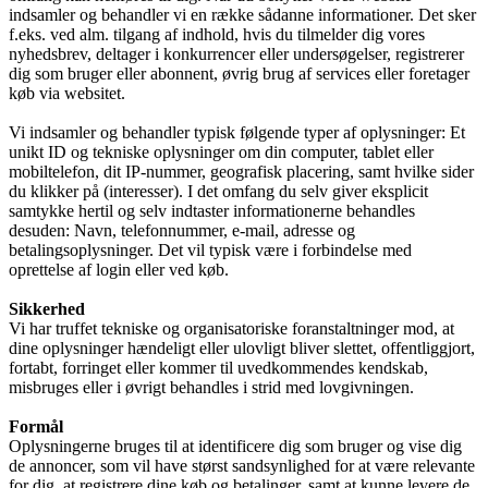
indsamler og behandler vi en række sådanne informationer. Det sker
f.eks. ved alm. tilgang af indhold, hvis du tilmelder dig vores
nyhedsbrev, deltager i konkurrencer eller undersøgelser, registrerer
dig som bruger eller abonnent, øvrig brug af services eller foretager
køb via websitet.
Vi indsamler og behandler typisk følgende typer af oplysninger: Et
unikt ID og tekniske oplysninger om din computer, tablet eller
mobiltelefon, dit IP-nummer, geografisk placering, samt hvilke sider
du klikker på (interesser). I det omfang du selv giver eksplicit
samtykke hertil og selv indtaster informationerne behandles
desuden: Navn, telefonnummer, e-mail, adresse og
betalingsoplysninger. Det vil typisk være i forbindelse med
oprettelse af login eller ved køb.
Sikkerhed
Vi har truffet tekniske og organisatoriske foranstaltninger mod, at
dine oplysninger hændeligt eller ulovligt bliver slettet, offentliggjort,
fortabt, forringet eller kommer til uvedkommendes kendskab,
misbruges eller i øvrigt behandles i strid med lovgivningen.
Formål
Oplysningerne bruges til at identificere dig som bruger og vise dig
de annoncer, som vil have størst sandsynlighed for at være relevante
for dig, at registrere dine køb og betalinger, samt at kunne levere de