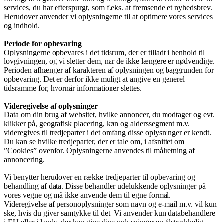
services, du har efterspurgt, som f.eks. at fremsende et nyhedsbrev.
Herudover anvender vi oplysningerne til at optimere vores services
og indhold.
Periode for opbevaring
Oplysningerne opbevares i det tidsrum, der er tilladt i henhold til
lovgivningen, og vi sletter dem, når de ikke længere er nødvendige.
Perioden afhænger af karakteren af oplysningen og baggrunden for
opbevaring. Det er derfor ikke muligt at angive en generel
tidsramme for, hvornår informationer slettes.
Videregivelse af oplysninger
Data om din brug af websitet, hvilke annoncer, du modtager og evt.
klikker på, geografisk placering, køn og alderssegment m.v.
videregives til tredjeparter i det omfang disse oplysninger er kendt.
Du kan se hvilke tredjeparter, der er tale om, i afsnittet om
”Cookies” ovenfor. Oplysningerne anvendes til målretning af
annoncering.
Vi benytter herudover en række tredjeparter til opbevaring og
behandling af data. Disse behandler udelukkende oplysninger på
vores vegne og må ikke anvende dem til egne formål.
Videregivelse af personoplysninger som navn og e-mail m.v. vil kun
ske, hvis du giver samtykke til det. Vi anvender kun databehandlere
i EU eller i lande, der kan give dine oplysninger en tilstrækkelig