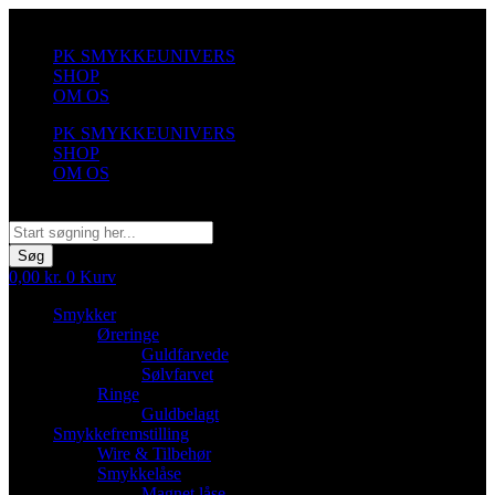
Videre
til
PK SMYKKEUNIVERS
indhold
SHOP
OM OS
PK SMYKKEUNIVERS
SHOP
OM OS
Søg
Søg
0,00
kr.
0
Kurv
Smykker
Øreringe
Guldfarvede
Sølvfarvet
Ringe
Guldbelagt
Smykkefremstilling
Wire & Tilbehør
Smykkelåse
Magnet låse