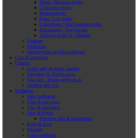
Metal / Messing perler
Cloisonne perler
Bogstavperler
Fimo / Ler perler
Cabochons / Flad bagside perler
Rocaiperler / Seed beads
Anboret perler & Tilbehør
Enderør
Vedhæng
Sølvfarvede smykkevedhæng
Glas & porcelæn
Charms
Guld, sølv & metal charms
Smykker til charms m.m.
Glas led – Resin perler m.m.
Sterling sølv led
Vedhæng
Sølv vedhæng
Glas & porcelæn
Glas & porcelæn
Sten & Perler
Polerede sten & lommesten
Kors & Ikon
Blandet
Guld vedhæng