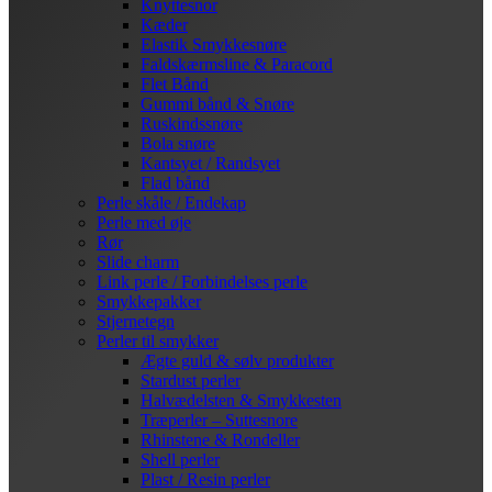
Knyttesnor
Kæder
Elastik Smykkesnøre
Faldskærmsline & Paracord
Flet Bånd
Gummi bånd & Snøre
Ruskindssnøre
Bola snøre
Kantsyet / Randsyet
Flad bånd
Perle skåle / Endekap
Perle med øje
Rør
Slide charm
Link perle / Forbindelses perle
Smykkepakker
Stjernetegn
Perler til smykker
Ægte guld & sølv produkter
Stardust perler
Halvædelsten & Smykkesten
Træperler – Suttesnore
Rhinstene & Rondeller
Shell perler
Plast / Resin perler