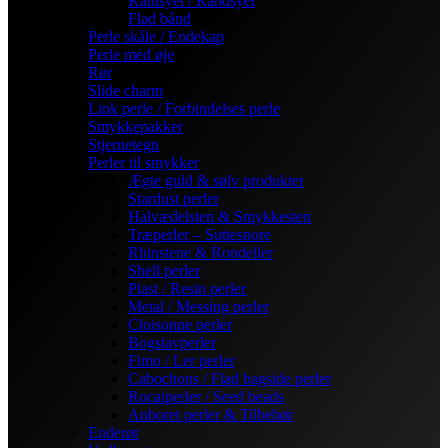
Kantsyet / Randsyet
Flad bånd
Perle skåle / Endekap
Perle med øje
Rør
Slide charm
Link perle / Forbindelses perle
Smykkepakker
Stjernetegn
Perler til smykker
Ægte guld & sølv produkter
Stardust perler
Halvædelsten & Smykkesten
Træperler – Suttesnore
Rhinstene & Rondeller
Shell perler
Plast / Resin perler
Metal / Messing perler
Cloisonne perler
Bogstavperler
Fimo / Ler perler
Cabochons / Flad bagside perler
Rocaiperler / Seed beads
Anboret perler & Tilbehør
Enderør