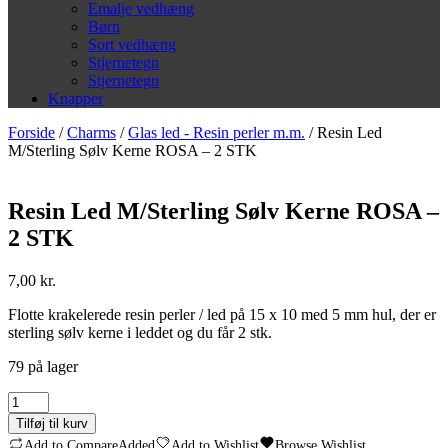
Emalje vedhæng
Børn
Sort vedhæng
Stjernetegn
Stjernetegn
Knapper
Forside
/
Charms
/
Glas led - Resin perler m.m.
/ Resin Led
M/Sterling Sølv Kerne ROSA – 2 STK
Resin Led M/Sterling Sølv Kerne ROSA –
2 STK
7,00
kr.
Flotte krakelerede resin perler / led på 15 x 10 med 5 mm hul, der er
sterling sølv kerne i leddet og du får 2 stk.
79 på lager
Resin
Led
Tilføj til kurv
M/Sterling
Add to Compare
Added
Add to Wishlist
Browse Wishlist