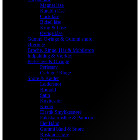
Magnet låse
Karabin låse
Click låse
Bidsel låse
Krog & Låse
Øvrige låse
Gummi O-ringe & Gummi snøre
Øreringe
Broche, Ringe, Hår & Mobilstrop
Indpakning & Værktøj
Perlestave & O-ringe
Perlestav
O-ringe / Ringe
Snøre & Kæder
Lædersnor
Bomuld
Satin
Knyttesnor
Kæder
Elastik Smykkesnøre
Faldskærmsline & Paracord
Flet Bånd
Gummi bånd & Snøre
Ruskindssnøre