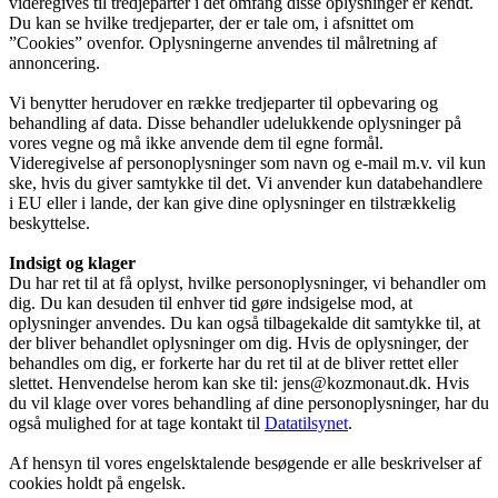
videregives til tredjeparter i det omfang disse oplysninger er kendt.
Du kan se hvilke tredjeparter, der er tale om, i afsnittet om
”Cookies” ovenfor. Oplysningerne anvendes til målretning af
annoncering.
Vi benytter herudover en række tredjeparter til opbevaring og
behandling af data. Disse behandler udelukkende oplysninger på
vores vegne og må ikke anvende dem til egne formål.
Videregivelse af personoplysninger som navn og e-mail m.v. vil kun
ske, hvis du giver samtykke til det. Vi anvender kun databehandlere
i EU eller i lande, der kan give dine oplysninger en tilstrækkelig
beskyttelse.
Indsigt og klager
Du har ret til at få oplyst, hvilke personoplysninger, vi behandler om
dig. Du kan desuden til enhver tid gøre indsigelse mod, at
oplysninger anvendes. Du kan også tilbagekalde dit samtykke til, at
der bliver behandlet oplysninger om dig. Hvis de oplysninger, der
behandles om dig, er forkerte har du ret til at de bliver rettet eller
slettet. Henvendelse herom kan ske til: jens@kozmonaut.dk. Hvis
du vil klage over vores behandling af dine personoplysninger, har du
også mulighed for at tage kontakt til
Datatilsynet
.
Af hensyn til vores engelsktalende besøgende er alle beskrivelser af
cookies holdt på engelsk.