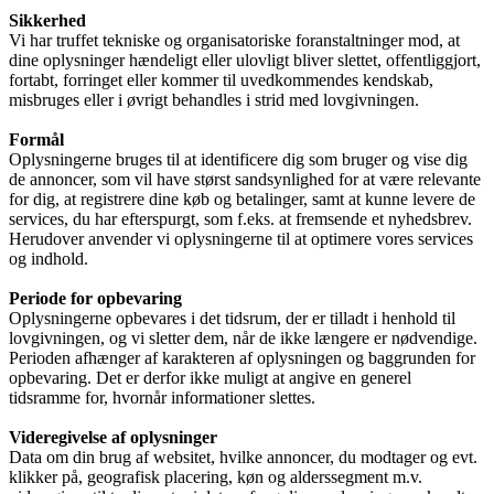
Sikkerhed
Vi har truffet tekniske og organisatoriske foranstaltninger mod, at
dine oplysninger hændeligt eller ulovligt bliver slettet, offentliggjort,
fortabt, forringet eller kommer til uvedkommendes kendskab,
misbruges eller i øvrigt behandles i strid med lovgivningen.
Formål
Oplysningerne bruges til at identificere dig som bruger og vise dig
de annoncer, som vil have størst sandsynlighed for at være relevante
for dig, at registrere dine køb og betalinger, samt at kunne levere de
services, du har efterspurgt, som f.eks. at fremsende et nyhedsbrev.
Herudover anvender vi oplysningerne til at optimere vores services
og indhold.
Periode for opbevaring
Oplysningerne opbevares i det tidsrum, der er tilladt i henhold til
lovgivningen, og vi sletter dem, når de ikke længere er nødvendige.
Perioden afhænger af karakteren af oplysningen og baggrunden for
opbevaring. Det er derfor ikke muligt at angive en generel
tidsramme for, hvornår informationer slettes.
Videregivelse af oplysninger
Data om din brug af websitet, hvilke annoncer, du modtager og evt.
klikker på, geografisk placering, køn og alderssegment m.v.