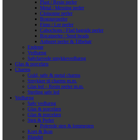
Plast / Resin perler
Metal / Messing perler
Cloisonne perler
Bogstavperler
Fimo / Ler perler
Cabochons / Flad bagside perler
Rocaiperler / Seed beads
Anboret perler & Tilbehør
Enderør
Vedhæng
Sølvfarvede smykkevedhæng
Glas & porcelæn
Charms
Guld, sølv & metal charms
Smykker til charms m.m.
Glas led – Resin perler m.m.
Sterling sølv led
Vedhæng
Sølv vedhæng
Glas & porcelæn
Glas & porcelæn
Sten & Perler
Polerede sten & lommesten
Kors & Ikon
Blandet