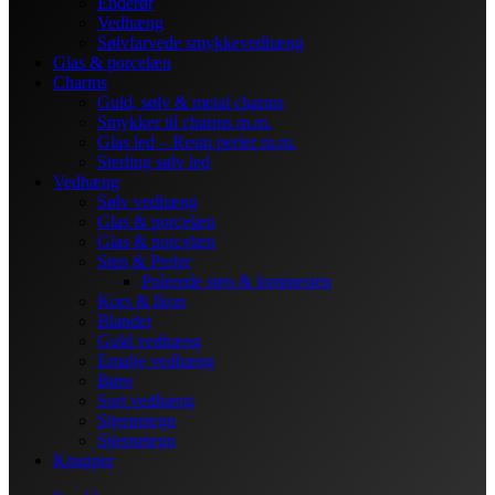
Enderør
Vedhæng
Sølvfarvede smykkevedhæng
Glas & porcelæn
Charms
Guld, sølv & metal charms
Smykker til charms m.m.
Glas led – Resin perler m.m.
Sterling sølv led
Vedhæng
Sølv vedhæng
Glas & porcelæn
Glas & porcelæn
Sten & Perler
Polerede sten & lommesten
Kors & Ikon
Blandet
Guld vedhæng
Emalje vedhæng
Børn
Sort vedhæng
Stjernetegn
Stjernetegn
Knapper