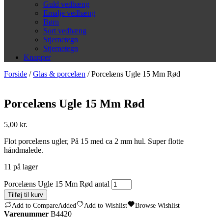
Guld vedhæng
Emalje vedhæng
Børn
Sort vedhæng
Stjernetegn
Stjernetegn
Knapper
Forside
/
Glas & porcelæn
/ Porcelæns Ugle 15 Mm Rød
Porcelæns Ugle 15 Mm Rød
5,00
kr.
Flot porcelæns ugler, På 15 med ca 2 mm hul. Super flotte
håndmalede.
11 på lager
Porcelæns Ugle 15 Mm Rød antal
Tilføj til kurv
Add to Compare
Added
Add to Wishlist
Browse Wishlist
Varenummer
B4420