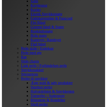
Satin
Knyttesnor
Kæder
Elastik Smykkesnøre
Faldskærmsline & Paracord
Flet Bånd
Gummi bånd & Snøre
Ruskindssnøre
Bola snøre
Kantsyet / Randsyet
Flad bånd
Perle skåle / Endekap
Perle med øje
Rør
Slide charm
Link perle / Forbindelses perle
Smykkepakker
Stjernetegn
Perler til smykker
Ægte guld & sølv produkter
Stardust perler
Halvædelsten & Smykkesten
Træperler – Suttesnore
Rhinstene & Rondeller
Shell perler