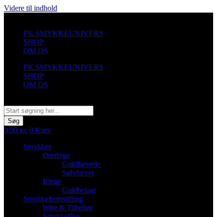
Videre til indhold
PK SMYKKEUNIVERS
SHOP
OM OS
PK SMYKKEUNIVERS
SHOP
OM OS
Søg
Søg
0,00
kr.
0
Kurv
Smykker
Øreringe
Guldfarvede
Sølvfarvet
Ringe
Guldbelagt
Smykkefremstilling
Wire & Tilbehør
Smykkelåse