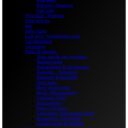
Bola snøre
Kantsyet / Randsyet
Flad bånd
Perle skåle / Endekap
Perle med øje
Rør
Slide charm
Link perle / Forbindelses perle
Smykkepakker
Stjernetegn
Perler til smykker
Ægte guld & sølv produkter
Stardust perler
Halvædelsten & Smykkesten
Træperler – Suttesnore
Rhinstene & Rondeller
Shell perler
Plast / Resin perler
Metal / Messing perler
Cloisonne perler
Bogstavperler
Fimo / Ler perler
Cabochons / Flad bagside perler
Rocaiperler / Seed beads
Anboret perler & Tilbehør