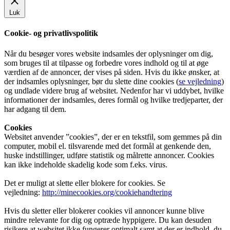
Luk
Cookie- og privatlivspolitik
Når du besøger vores website indsamles der oplysninger om dig,
som bruges til at tilpasse og forbedre vores indhold og til at øge
værdien af de annoncer, der vises på siden. Hvis du ikke ønsker, at
der indsamles oplysninger, bør du slette dine cookies (
se vejledning
)
og undlade videre brug af websitet. Nedenfor har vi uddybet, hvilke
informationer der indsamles, deres formål og hvilke tredjeparter, der
har adgang til dem.
Cookies
Websitet anvender ”cookies”, der er en tekstfil, som gemmes på din
computer, mobil el. tilsvarende med det formål at genkende den,
huske indstillinger, udføre statistik og målrette annoncer. Cookies
kan ikke indeholde skadelig kode som f.eks. virus.
Det er muligt at slette eller blokere for cookies. Se
vejledning:
http://minecookies.org/cookiehandtering
Hvis du sletter eller blokerer cookies vil annoncer kunne blive
mindre relevante for dig og optræde hyppigere. Du kan desuden
risikere at websitet ikke fungerer optimalt samt at der er indhold, du