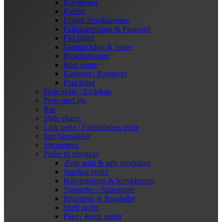
Knyttesnor
Kæder
Elastik Smykkesnøre
Faldskærmsline & Paracord
Flet Bånd
Gummi bånd & Snøre
Ruskindssnøre
Bola snøre
Kantsyet / Randsyet
Flad bånd
Perle skåle / Endekap
Perle med øje
Rør
Slide charm
Link perle / Forbindelses perle
Smykkepakker
Stjernetegn
Perler til smykker
Ægte guld & sølv produkter
Stardust perler
Halvædelsten & Smykkesten
Træperler – Suttesnore
Rhinstene & Rondeller
Shell perler
Plast / Resin perler