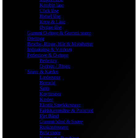
Karabin låse
Click låse
Bidsel låse
Krog & Låse
Øvrige låse
Gummi O-ringe & Gummi snøre
Øreringe
Broche, Ringe, Hår & Mobilstrop
Indpakning & Værktøj
Perlestave & O-ringe
Perlestav
O-ringe / Ringe
Snøre & Kæder
Lædersnor
Bomuld
Satin
Knyttesnor
Kæder
Elastik Smykkesnøre
Faldskærmsline & Paracord
Flet Bånd
Gummi bånd & Snøre
Ruskindssnøre
Bola snøre