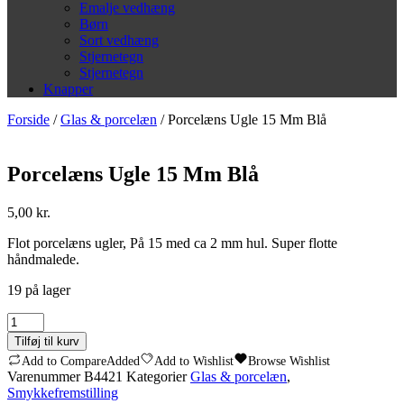
Emalje vedhæng
Børn
Sort vedhæng
Stjernetegn
Stjernetegn
Knapper
Forside
/
Glas & porcelæn
/ Porcelæns Ugle 15 Mm Blå
Porcelæns Ugle 15 Mm Blå
5,00
kr.
Flot porcelæns ugler, På 15 med ca 2 mm hul. Super flotte
håndmalede.
19 på lager
Porcelæns
Ugle
Tilføj til kurv
15
Add to Compare
Added
Add to Wishlist
Browse Wishlist
Mm
Varenummer
B4421
Kategorier
Glas & porcelæn
,
Blå
Smykkefremstilling
antal