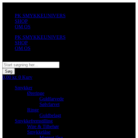
Videre
til
PK SMYKKEUNIVERS
indhold
SHOP
OM OS
PK SMYKKEUNIVERS
SHOP
OM OS
Søg
Søg
0,00
kr.
0
Kurv
Smykker
Øreringe
Guldfarvede
Sølvfarvet
Ringe
Guldbelagt
Smykkefremstilling
Wire & Tilbehør
Smykkelåse
Magnet låse