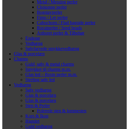
Metal / Messing perler
Cloisonne perler
Bogstavperler
Fimo / Ler perler
Cabochons / Flad bagside perler
Rocaiperler / Seed beads
Anboret perler & Tilbehør
Enderør
Vedhæng
Sølvfarvede smykkevedhæng
Glas & porcelæn
Charms
Guld, sølv & metal charms
Smykker til charms m.m.
Glas led – Resin perler m.m.
Sterling sølv led
Vedhæng
Sølv vedhæng
Glas & porcelæn
Glas & porcelæn
Sten & Perler
Polerede sten & lommesten
Kors & Ikon
Blandet
Guld vedhæng