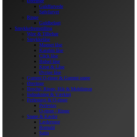
Øreringe
Guldfarvede
Sølvfarvet
Ringe
Guldbelagt
Smykkefremstilling
Wire & Tilbehør
Smykkelåse
Magnet låse
Karabin låse
Click låse
Bidsel låse
Krog & Låse
Øvrige låse
Gummi O-ringe & Gummi snøre
Øreringe
Broche, Ringe, Hår & Mobilstrop
Indpakning & Værktøj
Perlestave & O-ringe
Perlestav
O-ringe / Ringe
Snøre & Kæder
Lædersnor
Bomuld
Satin