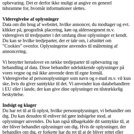
opbevaring. Det er derfor ikke muligt at angive en generel
tidsramme for, hvornår informationer slettes.
Videregivelse af oplysninger
Data om din brug af websitet, hvilke annoncer, du modtager og evt.
klikker på, geografisk placering, køn og alderssegment m.v.
videregives til tredjeparter i det omfang disse oplysninger er kendt.
Du kan se hvilke tredjeparter, der er tale om, i afsnittet om
”Cookies” ovenfor. Oplysningerne anvendes til målretning af
annoncering.
Vi benytter herudover en række tredjeparter til opbevaring og
behandling af data. Disse behandler udelukkende oplysninger på
vores vegne og må ikke anvende dem til egne formål.
Videregivelse af personoplysninger som navn og e-mail m.v. vil kun
ske, hvis du giver samtykke til det. Vi anvender kun databehandlere
i EU eller i lande, der kan give dine oplysninger en tilstrækkelig
beskyttelse.
Indsigt og klager
Du har ret til at få oplyst, hvilke personoplysninger, vi behandler om
dig. Du kan desuden til enhver tid gøre indsigelse mod, at
oplysninger anvendes. Du kan også tilbagekalde dit samtykke til, at
der bliver behandlet oplysninger om dig. Hvis de oplysninger, der
behandles om dig, er forkerte har du ret til at de bliver rettet eller