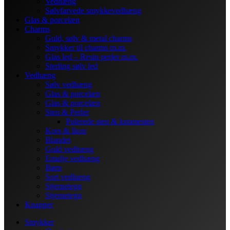
Vedhæng
Sølvfarvede smykkevedhæng
Glas & porcelæn
Charms
Guld, sølv & metal charms
Smykker til charms m.m.
Glas led – Resin perler m.m.
Sterling sølv led
Vedhæng
Sølv vedhæng
Glas & porcelæn
Glas & porcelæn
Sten & Perler
Polerede sten & lommesten
Kors & Ikon
Blandet
Guld vedhæng
Emalje vedhæng
Børn
Sort vedhæng
Stjernetegn
Stjernetegn
Knapper
Smykker