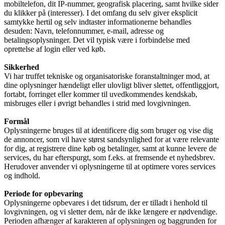
mobiltelefon, dit IP-nummer, geografisk placering, samt hvilke sider
du klikker på (interesser). I det omfang du selv giver eksplicit
samtykke hertil og selv indtaster informationerne behandles
desuden: Navn, telefonnummer, e-mail, adresse og
betalingsoplysninger. Det vil typisk være i forbindelse med
oprettelse af login eller ved køb.
Sikkerhed
Vi har truffet tekniske og organisatoriske foranstaltninger mod, at
dine oplysninger hændeligt eller ulovligt bliver slettet, offentliggjort,
fortabt, forringet eller kommer til uvedkommendes kendskab,
misbruges eller i øvrigt behandles i strid med lovgivningen.
Formål
Oplysningerne bruges til at identificere dig som bruger og vise dig
de annoncer, som vil have størst sandsynlighed for at være relevante
for dig, at registrere dine køb og betalinger, samt at kunne levere de
services, du har efterspurgt, som f.eks. at fremsende et nyhedsbrev.
Herudover anvender vi oplysningerne til at optimere vores services
og indhold.
Periode for opbevaring
Oplysningerne opbevares i det tidsrum, der er tilladt i henhold til
lovgivningen, og vi sletter dem, når de ikke længere er nødvendige.
Perioden afhænger af karakteren af oplysningen og baggrunden for