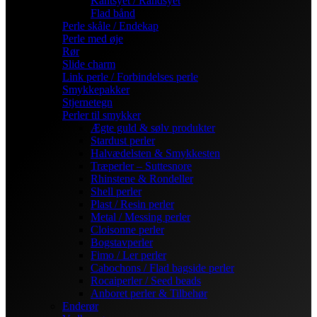
Kantsyet / Randsyet
Flad bånd
Perle skåle / Endekap
Perle med øje
Rør
Slide charm
Link perle / Forbindelses perle
Smykkepakker
Stjernetegn
Perler til smykker
Ægte guld & sølv produkter
Stardust perler
Halvædelsten & Smykkesten
Træperler – Suttesnore
Rhinstene & Rondeller
Shell perler
Plast / Resin perler
Metal / Messing perler
Cloisonne perler
Bogstavperler
Fimo / Ler perler
Cabochons / Flad bagside perler
Rocaiperler / Seed beads
Anboret perler & Tilbehør
Enderør