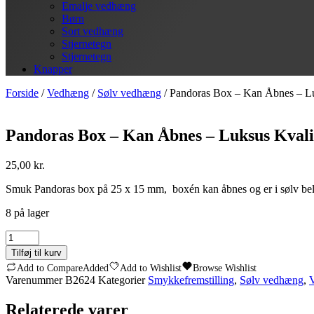
Emalje vedhæng
Børn
Sort vedhæng
Stjernetegn
Stjernetegn
Knapper
Forside
/
Vedhæng
/
Sølv vedhæng
/ Pandoras Box – Kan Åbnes – Lu
Pandoras Box – Kan Åbnes – Luksus Kvali
25,00
kr.
Smuk Pandoras box på 25 x 15 mm, boxén kan åbnes og er i sølv belag
8 på lager
Pandoras
Box
Tilføj til kurv
-
Add to Compare
Added
Add to Wishlist
Browse Wishlist
Kan
Varenummer
B2624
Kategorier
Smykkefremstilling
,
Sølv vedhæng
,
Åbnes
-
Relaterede varer
Luksus