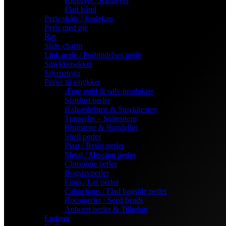
Kantsyet / Randsyet
Flad bånd
Perle skåle / Endekap
Perle med øje
Rør
Slide charm
Link perle / Forbindelses perle
Smykkepakker
Stjernetegn
Perler til smykker
Ægte guld & sølv produkter
Stardust perler
Halvædelsten & Smykkesten
Træperler – Suttesnore
Rhinstene & Rondeller
Shell perler
Plast / Resin perler
Metal / Messing perler
Cloisonne perler
Bogstavperler
Fimo / Ler perler
Cabochons / Flad bagside perler
Rocaiperler / Seed beads
Anboret perler & Tilbehør
Enderør