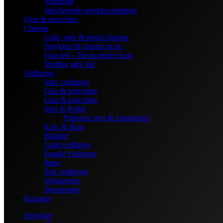
Vedhæng
Sølvfarvede smykkevedhæng
Glas & porcelæn
Charms
Guld, sølv & metal charms
Smykker til charms m.m.
Glas led – Resin perler m.m.
Sterling sølv led
Vedhæng
Sølv vedhæng
Glas & porcelæn
Glas & porcelæn
Sten & Perler
Polerede sten & lommesten
Kors & Ikon
Blandet
Guld vedhæng
Emalje vedhæng
Børn
Sort vedhæng
Stjernetegn
Stjernetegn
Knapper
Smykker