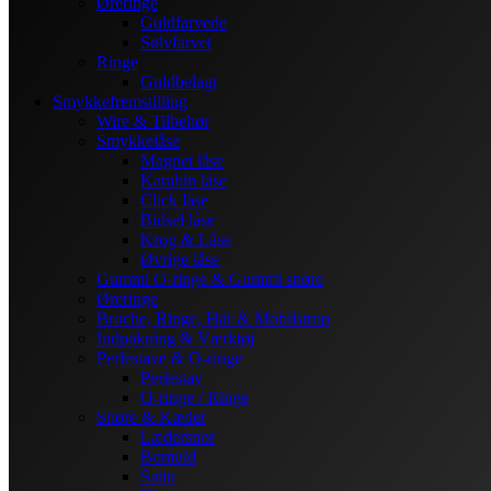
Øreringe
Guldfarvede
Sølvfarvet
Ringe
Guldbelagt
Smykkefremstilling
Wire & Tilbehør
Smykkelåse
Magnet låse
Karabin låse
Click låse
Bidsel låse
Krog & Låse
Øvrige låse
Gummi O-ringe & Gummi snøre
Øreringe
Broche, Ringe, Hår & Mobilstrop
Indpakning & Værktøj
Perlestave & O-ringe
Perlestav
O-ringe / Ringe
Snøre & Kæder
Lædersnor
Bomuld
Satin