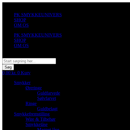
Videre
til
PK SMYKKEUNIVERS
indhold
SHOP
OM OS
PK SMYKKEUNIVERS
SHOP
OM OS
Søg
Søg
0,00
kr.
0
Kurv
Smykker
Øreringe
Guldfarvede
Sølvfarvet
Ringe
Guldbelagt
Smykkefremstilling
Wire & Tilbehør
Smykkelåse
Magnet låse