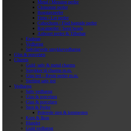
Metal / Messing perler
Cloisonne perler
Bogstavperler
Fimo / Ler perler
Cabochons / Flad bagside perler
Rocaiperler / Seed beads
Anboret perler & Tilbehør
Enderør
Vedhæng
Sølvfarvede smykkevedhæng
Glas & porcelæn
Charms
Guld, sølv & metal charms
Smykker til charms m.m.
Glas led – Resin perler m.m.
Sterling sølv led
Vedhæng
Sølv vedhæng
Glas & porcelæn
Glas & porcelæn
Sten & Perler
Polerede sten & lommesten
Kors & Ikon
Blandet
Guld vedhæng