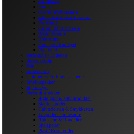
Knyttesnor
Kæder
Elastik Smykkesnøre
Faldskærmsline & Paracord
Flet Bånd
Gummi bånd & Snøre
Ruskindssnøre
Bola snøre
Kantsyet / Randsyet
Flad bånd
Perle skåle / Endekap
Perle med øje
Rør
Slide charm
Link perle / Forbindelses perle
Smykkepakker
Stjernetegn
Perler til smykker
Ægte guld & sølv produkter
Stardust perler
Halvædelsten & Smykkesten
Træperler – Suttesnore
Rhinstene & Rondeller
Shell perler
Plast / Resin perler