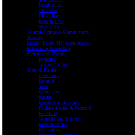
Karabin låse
Click låse
Bidsel låse
Krog & Låse
Øvrige låse
Gummi O-ringe & Gummi snøre
Øreringe
Broche, Ringe, Hår & Mobilstrop
Indpakning & Værktøj
Perlestave & O-ringe
Perlestav
O-ringe / Ringe
Snøre & Kæder
Lædersnor
Bomuld
Satin
Knyttesnor
Kæder
Elastik Smykkesnøre
Faldskærmsline & Paracord
Flet Bånd
Gummi bånd & Snøre
Ruskindssnøre
Bola snøre