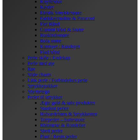
Knyttesnor
Kæder
Elastik Smykkesnøre
Faldskærmsline & Paracord
Flet Bånd
Gummi bånd & Snøre
Ruskindssnøre
Bola snøre
Kantsyet / Randsyet
Flad bånd
Perle skåle / Endekap
Perle med øje
Rør
Slide charm
Link perle / Forbindelses perle
Smykkepakker
Stjernetegn
Perler til smykker
Ægte guld & sølv produkter
Stardust perler
Halvædelsten & Smykkesten
Træperler – Suttesnore
Rhinstene & Rondeller
Shell perler
Plast / Resin perler