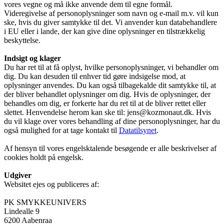
vores vegne og må ikke anvende dem til egne formål.
Videregivelse af personoplysninger som navn og e-mail m.v. vil kun
ske, hvis du giver samtykke til det. Vi anvender kun databehandlere
i EU eller i lande, der kan give dine oplysninger en tilstrækkelig
beskyttelse.
Indsigt og klager
Du har ret til at få oplyst, hvilke personoplysninger, vi behandler om
dig. Du kan desuden til enhver tid gøre indsigelse mod, at
oplysninger anvendes. Du kan også tilbagekalde dit samtykke til, at
der bliver behandlet oplysninger om dig. Hvis de oplysninger, der
behandles om dig, er forkerte har du ret til at de bliver rettet eller
slettet. Henvendelse herom kan ske til: jens@kozmonaut.dk. Hvis
du vil klage over vores behandling af dine personoplysninger, har du
også mulighed for at tage kontakt til
Datatilsynet
.
Af hensyn til vores engelsktalende besøgende er alle beskrivelser af
cookies holdt på engelsk.
Udgiver
Websitet ejes og publiceres af:
PK SMYKKEUNIVERS
Lindealle 9
6200 Aabenraa