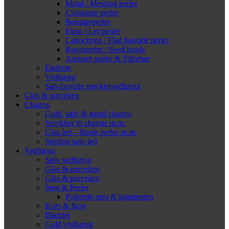
Metal / Messing perler
Cloisonne perler
Bogstavperler
Fimo / Ler perler
Cabochons / Flad bagside perler
Rocaiperler / Seed beads
Anboret perler & Tilbehør
Enderør
Vedhæng
Sølvfarvede smykkevedhæng
Glas & porcelæn
Charms
Guld, sølv & metal charms
Smykker til charms m.m.
Glas led – Resin perler m.m.
Sterling sølv led
Vedhæng
Sølv vedhæng
Glas & porcelæn
Glas & porcelæn
Sten & Perler
Polerede sten & lommesten
Kors & Ikon
Blandet
Guld vedhæng