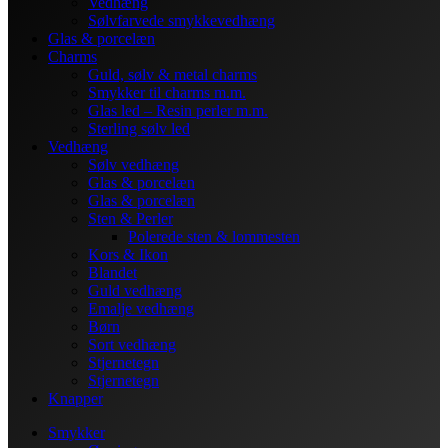
Vedhæng
Sølvfarvede smykkevedhæng
Glas & porcelæn
Charms
Guld, sølv & metal charms
Smykker til charms m.m.
Glas led – Resin perler m.m.
Sterling sølv led
Vedhæng
Sølv vedhæng
Glas & porcelæn
Glas & porcelæn
Sten & Perler
Polerede sten & lommesten
Kors & Ikon
Blandet
Guld vedhæng
Emalje vedhæng
Børn
Sort vedhæng
Stjernetegn
Stjernetegn
Knapper
Smykker