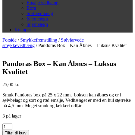
Emalje vedhæng
Børn
Sort vedhæng
Stjernetegn
Stjernetegn
Knapper
Forside
/
Smykkefremstilling
/
Sølvfarvede
smykkevedhæng
/ Pandoras Box – Kan Åbnes – Luksus Kvalitet
Pandoras Box – Kan Åbnes – Luksus
Kvalitet
25,00
kr.
Smuk Pandoras box på 25 x 22 mm, boksen kan åbnes og er i
sølvbelagt og sort og rød emalje, Vedhænget er med en hul størrelse
på 4,5 mm. Meget smuk og lækkert udført.
3 på lager
Pandoras
Box
Tilføj til kurv