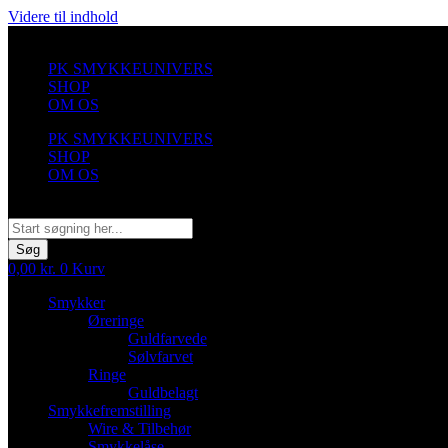
Videre til indhold
PK SMYKKEUNIVERS
SHOP
OM OS
PK SMYKKEUNIVERS
SHOP
OM OS
Søg
Søg
0,00
kr.
0
Kurv
Smykker
Øreringe
Guldfarvede
Sølvfarvet
Ringe
Guldbelagt
Smykkefremstilling
Wire & Tilbehør
Smykkelåse