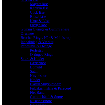
Magnet låse
Karabin låse
Click låse
Bidsel låse
Krog & Låse
Øvrige låse
Gummi O-ringe & Gummi snøre
Øreringe
Broche, Ringe, Hår & Mobilstrop
Indpakning & Værktøj
Perlestave & O-ringe
Perlestav
O-ringe / Ringe
Snøre & Kæder
Lædersnor
Bomuld
Satin
Knyttesnor
Kæder
Elastik Smykkesnøre
Faldskærmsline & Paracord
Flet Bånd
Gummi bånd & Snøre
Ruskindssnøre