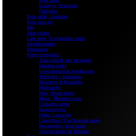
Bola snøre
Kantsyet / Randsyet
Flad bånd
Perle skåle / Endekap
Perle med øje
Rør
Slide charm
Link perle / Forbindelses perle
Smykkepakker
Stjernetegn
Perler til smykker
Ægte guld & sølv produkter
Stardust perler
Halvædelsten & Smykkesten
Træperler – Suttesnore
Rhinstene & Rondeller
Shell perler
Plast / Resin perler
Metal / Messing perler
Cloisonne perler
Bogstavperler
Fimo / Ler perler
Cabochons / Flad bagside perler
Rocaiperler / Seed beads
Anboret perler & Tilbehør