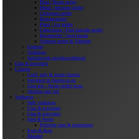
Plast / Resin perler
Metal / Messing perler
Cloisonne perler
Bogstavperler
Fimo / Ler perler
Cabochons / Flad bagside perler
Rocaiperler / Seed beads
Anboret perler & Tilbehør
Enderør
Vedhæng
Sølvfarvede smykkevedhæng
Glas & porcelæn
Charms
Guld, sølv & metal charms
Smykker til charms m.m.
Glas led – Resin perler m.m.
Sterling sølv led
Vedhæng
Sølv vedhæng
Glas & porcelæn
Glas & porcelæn
Sten & Perler
Polerede sten & lommesten
Kors & Ikon
Blandet