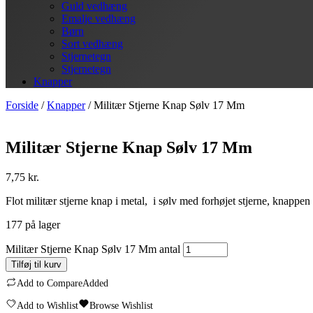
Guld vedhæng
Emalje vedhæng
Børn
Sort vedhæng
Stjernetegn
Stjernetegn
Knapper
Forside
/
Knapper
/ Militær Stjerne Knap Sølv 17 Mm
Militær Stjerne Knap Sølv 17 Mm
7,75
kr.
Flot militær stjerne knap i metal, i sølv med forhøjet stjerne, knapp
177 på lager
Militær Stjerne Knap Sølv 17 Mm antal
Tilføj til kurv
Add to Compare
Added
Add to Wishlist
Browse Wishlist