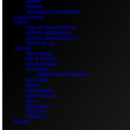
Enderør
Vedhæng
Sølvfarvede smykkevedhæng
Glas & porcelæn
Charms
Guld, sølv & metal charms
Smykker til charms m.m.
Glas led – Resin perler m.m.
Sterling sølv led
Vedhæng
Sølv vedhæng
Glas & porcelæn
Glas & porcelæn
Sten & Perler
Polerede sten & lommesten
Kors & Ikon
Blandet
Guld vedhæng
Emalje vedhæng
Børn
Sort vedhæng
Stjernetegn
Stjernetegn
Knapper