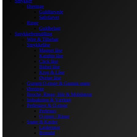
Smykker
Øreringe
Guldfarvede
Sølvfarvet
Ringe
Guldbelagt
Smykkefremstilling
Wire & Tilbehør
Smykkelåse
Magnet låse
Karabin låse
Click låse
Bidsel låse
Krog & Låse
Øvrige låse
Gummi O-ringe & Gummi snøre
Øreringe
Broche, Ringe, Hår & Mobilstrop
Indpakning & Værktøj
Perlestave & O-ringe
Perlestav
O-ringe / Ringe
Snøre & Kæder
Lædersnor
Bomuld