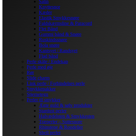
Satin
Knyttesnor
Kæder
Elastik Smykkesnøre
Faldskærmsline & Paracord
Flet Bånd
Gummi bånd & Snøre
Ruskindssnøre
Bola snøre
Kantsyet / Randsyet
Flad bånd
Perle skåle / Endekap
Perle med øje
Rør
Slide charm
Link perle / Forbindelses perle
Smykkepakker
Stjernetegn
Perler til smykker
Ægte guld & sølv produkter
Stardust perler
Halvædelsten & Smykkesten
Træperler – Suttesnore
Rhinstene & Rondeller
Shell perler