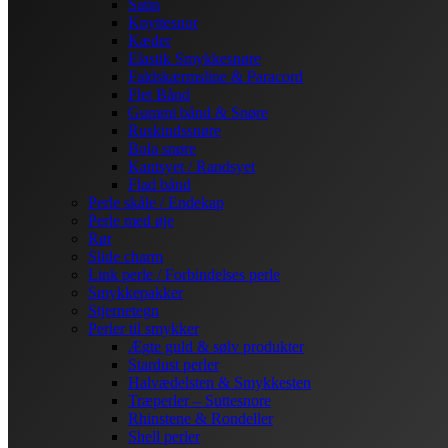
Satin
Knyttesnor
Kæder
Elastik Smykkesnøre
Faldskærmsline & Paracord
Flet Bånd
Gummi bånd & Snøre
Ruskindssnøre
Bola snøre
Kantsyet / Randsyet
Flad bånd
Perle skåle / Endekap
Perle med øje
Rør
Slide charm
Link perle / Forbindelses perle
Smykkepakker
Stjernetegn
Perler til smykker
Ægte guld & sølv produkter
Stardust perler
Halvædelsten & Smykkesten
Træperler – Suttesnore
Rhinstene & Rondeller
Shell perler