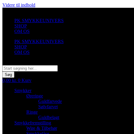
Videre til indhold
PK SMYKKEUNIVERS
SHOP
OM OS
PK SMYKKEUNIVERS
SHOP
OM OS
Søg
Søg
0,00
kr.
0
Kurv
Smykker
Øreringe
Guldfarvede
Sølvfarvet
Ringe
Guldbelagt
Smykkefremstilling
Wire & Tilbehør
Smykkelåse