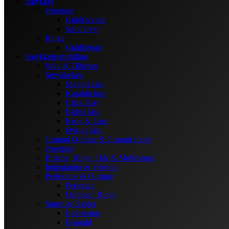
Smykker
Øreringe
Guldfarvede
Sølvfarvet
Ringe
Guldbelagt
Smykkefremstilling
Wire & Tilbehør
Smykkelåse
Magnet låse
Karabin låse
Click låse
Bidsel låse
Krog & Låse
Øvrige låse
Gummi O-ringe & Gummi snøre
Øreringe
Broche, Ringe, Hår & Mobilstrop
Indpakning & Værktøj
Perlestave & O-ringe
Perlestav
O-ringe / Ringe
Snøre & Kæder
Lædersnor
Bomuld