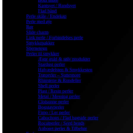
Bola snøre
Kantsyet / Randsyet
Flad bånd
Perle skåle / Endekap
Perle med øje
Rør
Slide charm
Link perle / Forbindelses perle
Smykkepakker
Stjernetegn
Perler til smykker
Ægte guld & sølv produkter
Stardust perler
Halvædelsten & Smykkesten
Træperler – Suttesnore
Rhinstene & Rondeller
Shell perler
Plast / Resin perler
Metal / Messing perler
Cloisonne perler
Bogstavperler
Fimo / Ler perler
Cabochons / Flad bagside perler
Rocaiperler / Seed beads
Anboret perler & Tilbehør