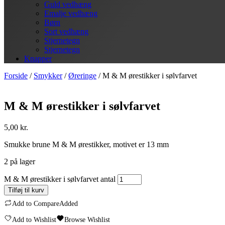
Guld vedhæng
Emalje vedhæng
Børn
Sort vedhæng
Stjernetegn
Stjernetegn
Knapper
Forside
/
Smykker
/
Øreringe
/ M & M ørestikker i sølvfarvet
M & M ørestikker i sølvfarvet
5,00
kr.
Smukke brune M & M ørestikker, motivet er 13 mm
2 på lager
M & M ørestikker i sølvfarvet antal
Tilføj til kurv
Add to Compare
Added
Add to Wishlist
Browse Wishlist