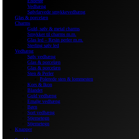
Enderør
Vedhæng
Sølvfarvede smykkevedhæng
Glas & porcelæn
Charms
Guld, sølv & metal charms
Smykker til charms m.m.
Glas led – Resin perler m.m.
Sterling sølv led
Vedhæng
Sølv vedhæng
Glas & porcelæn
Glas & porcelæn
Sten & Perler
Polerede sten & lommesten
Kors & Ikon
Blandet
Guld vedhæng
Emalje vedhæng
Børn
Sort vedhæng
Stjernetegn
Stjernetegn
Knapper