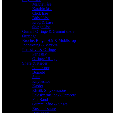
Magnet låse
Karabin låse
Click låse
Bidsel låse
Krog & Låse
Øvrige låse
Gummi O-ringe & Gummi snøre
Øreringe
Broche, Ringe, Hår & Mobilstrop
Indpakning & Værktøj
Perlestave & O-ringe
Perlestav
O-ringe / Ringe
Snøre & Kæder
Lædersnor
Bomuld
Satin
Knyttesnor
Kæder
Elastik Smykkesnøre
Faldskærmsline & Paracord
Flet Bånd
Gummi bånd & Snøre
Ruskindssnøre