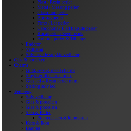
Plast / Resin perler
Metal / Messing perler
Cloisonne perler
Bogstavperler
Fimo / Ler perler
Cabochons / Flad bagside perler
Rocaiperler / Seed beads
Anboret perler & Tilbehør
Enderør
Vedhæng
Sølvfarvede smykkevedhæng
Glas & porcelæn
Charms
Guld, sølv & metal charms
Smykker til charms m.m.
Glas led – Resin perler m.m.
Sterling sølv led
Vedhæng
Sølv vedhæng
Glas & porcelæn
Glas & porcelæn
Sten & Perler
Polerede sten & lommesten
Kors & Ikon
Blandet