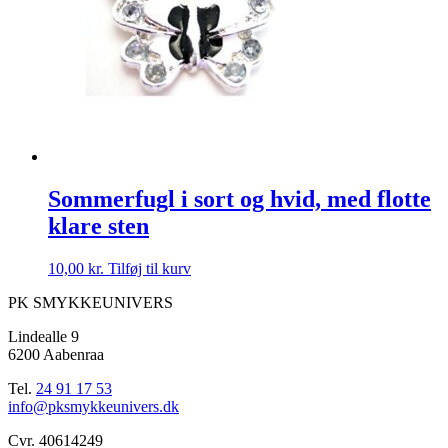
Sommerfugl i sort og hvid, med flotte
klare sten
10,00
kr.
Tilføj til kurv
PK SMYKKEUNIVERS
Lindealle 9
6200 Aabenraa
Tel.
24 91 17 53
info@pksmykkeunivers.dk
Cvr. 40614249