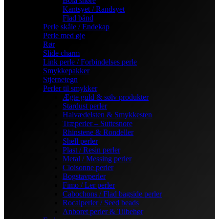
Bola snøre
Kantsyet / Randsyet
Flad bånd
Perle skåle / Endekap
Perle med øje
Rør
Slide charm
Link perle / Forbindelses perle
Smykkepakker
Stjernetegn
Perler til smykker
Ægte guld & sølv produkter
Stardust perler
Halvædelsten & Smykkesten
Træperler – Suttesnore
Rhinstene & Rondeller
Shell perler
Plast / Resin perler
Metal / Messing perler
Cloisonne perler
Bogstavperler
Fimo / Ler perler
Cabochons / Flad bagside perler
Rocaiperler / Seed beads
Anboret perler & Tilbehør