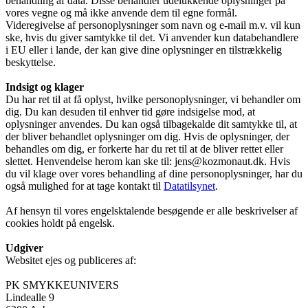
behandling af data. Disse behandler udelukkende oplysninger på
vores vegne og må ikke anvende dem til egne formål.
Videregivelse af personoplysninger som navn og e-mail m.v. vil kun
ske, hvis du giver samtykke til det. Vi anvender kun databehandlere
i EU eller i lande, der kan give dine oplysninger en tilstrækkelig
beskyttelse.
Indsigt og klager
Du har ret til at få oplyst, hvilke personoplysninger, vi behandler om
dig. Du kan desuden til enhver tid gøre indsigelse mod, at
oplysninger anvendes. Du kan også tilbagekalde dit samtykke til, at
der bliver behandlet oplysninger om dig. Hvis de oplysninger, der
behandles om dig, er forkerte har du ret til at de bliver rettet eller
slettet. Henvendelse herom kan ske til: jens@kozmonaut.dk. Hvis
du vil klage over vores behandling af dine personoplysninger, har du
også mulighed for at tage kontakt til
Datatilsynet
.
Af hensyn til vores engelsktalende besøgende er alle beskrivelser af
cookies holdt på engelsk.
Udgiver
Websitet ejes og publiceres af:
PK SMYKKEUNIVERS
Lindealle 9