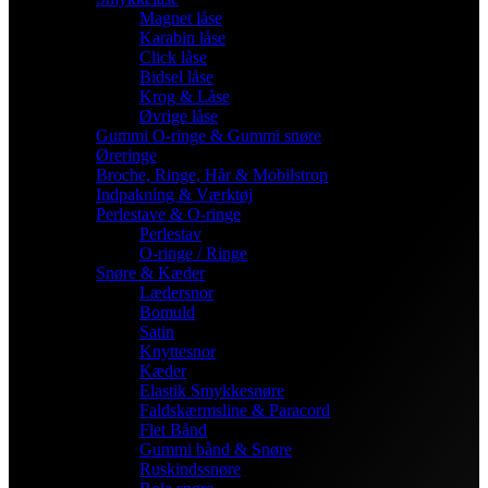
Magnet låse
Karabin låse
Click låse
Bidsel låse
Krog & Låse
Øvrige låse
Gummi O-ringe & Gummi snøre
Øreringe
Broche, Ringe, Hår & Mobilstrop
Indpakning & Værktøj
Perlestave & O-ringe
Perlestav
O-ringe / Ringe
Snøre & Kæder
Lædersnor
Bomuld
Satin
Knyttesnor
Kæder
Elastik Smykkesnøre
Faldskærmsline & Paracord
Flet Bånd
Gummi bånd & Snøre
Ruskindssnøre