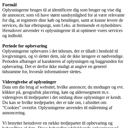
Formål
Oplysningerne bruges til at identificere dig som bruger og vise dig
de annoncer, som vil have størst sandsynlighed for at være relevante
for dig, at registrere dine køb og betalinger, samt at kunne levere de
services, du har efterspurgt, som f.eks. at fremsende et nyhedsbrev.
Herudover anvender vi oplysningerne til at optimere vores services
og indhold.
Periode for opbevaring
Oplysningerne opbevares i det tidsrum, der er tilladt i henhold til
lovgivningen, og vi sletter dem, når de ikke længere er nødvendige.
Perioden afhænger af karakteren af oplysningen og baggrunden for
opbevaring. Det er derfor ikke muligt at angive en generel
tidsramme for, hvornår informationer slettes.
Videregivelse af oplysninger
Data om din brug af websitet, hvilke annoncer, du modtager og evt.
klikker på, geografisk placering, køn og alderssegment m.v.
videregives til tredjeparter i det omfang disse oplysninger er kendt.
Du kan se hvilke tredjeparter, der er tale om, i afsnittet om
”Cookies” ovenfor. Oplysningerne anvendes til målretning af
annoncering.
Vi benytter herudover en række tredjeparter til opbevaring og