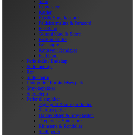
Satin
Knyttesnor
Kæder
Elastik Smykkesnøre
Faldskærmsline & Paracord
Flet Bånd
Gummi bånd & Snøre
Ruskindssnøre
Bola snøre
Kantsyet / Randsyet
Flad bånd
Perle skåle / Endekap
Perle med øje
Rør
Slide charm
Link perle / Forbindelses perle
Smykkepakker
Stjernetegn
Perler til smykker
Ægte guld & sølv produkter
Stardust perler
Halvædelsten & Smykkesten
Træperler – Suttesnore
Rhinstene & Rondeller
Shell perler