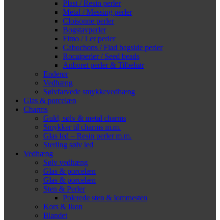
Plast / Resin perler
Metal / Messing perler
Cloisonne perler
Bogstavperler
Fimo / Ler perler
Cabochons / Flad bagside perler
Rocaiperler / Seed beads
Anboret perler & Tilbehør
Enderør
Vedhæng
Sølvfarvede smykkevedhæng
Glas & porcelæn
Charms
Guld, sølv & metal charms
Smykker til charms m.m.
Glas led – Resin perler m.m.
Sterling sølv led
Vedhæng
Sølv vedhæng
Glas & porcelæn
Glas & porcelæn
Sten & Perler
Polerede sten & lommesten
Kors & Ikon
Blandet