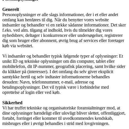
Generelt
Personoplysninger er alle slags informationer, der i et eller andet
omfang kan henføres til dig. Når du benytter vores website
indsamler og behandler vi en række sådanne informationer. Det sker
f.eks. ved alm. tilgang af indhold, hvis du tilmelder dig vores
nyhedsbrev, deltager i konkurrencer eller undersøgelser, registrerer
dig som bruger eller abonnent, øvrig brug af services eller foretager
køb via websitet.
Vi indsamler og behandler typisk følgende typer af oplysninger: Et
unikt ID og tekniske oplysninger om din computer, tablet eller
mobiltelefon, dit IP-nummer, geografisk placering, samt hvilke sider
du klikker på (interesser). I det omfang du selv giver eksplicit
samtykke hertil og selv indtaster informationerne behandles
desuden: Navn, telefonnummer, e-mail, adresse og
betalingsoplysninger. Det vil typisk være i forbindelse med
oprettelse af login eller ved køb.
Sikkerhed
Vi har truffet tekniske og organisatoriske foranstaltninger mod, at
dine oplysninger hændeligt eller ulovligt bliver slettet, offentliggjort,
fortabt, forringet eller kommer til uvedkommendes kendskab,
misbruges eller i øvrigt behandles i strid med lovgivningen.