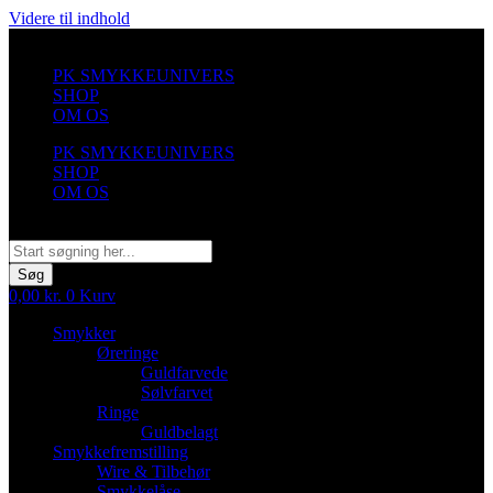
Videre til indhold
PK SMYKKEUNIVERS
SHOP
OM OS
PK SMYKKEUNIVERS
SHOP
OM OS
Søg
Søg
0,00
kr.
0
Kurv
Smykker
Øreringe
Guldfarvede
Sølvfarvet
Ringe
Guldbelagt
Smykkefremstilling
Wire & Tilbehør
Smykkelåse