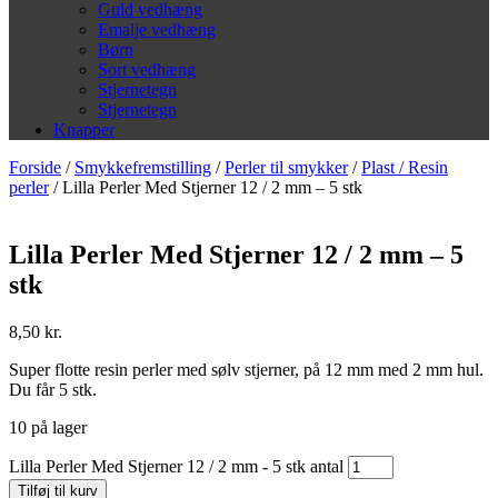
Guld vedhæng
Emalje vedhæng
Børn
Sort vedhæng
Stjernetegn
Stjernetegn
Knapper
Forside
/
Smykkefremstilling
/
Perler til smykker
/
Plast / Resin
perler
/ Lilla Perler Med Stjerner 12 / 2 mm – 5 stk
Lilla Perler Med Stjerner 12 / 2 mm – 5
stk
8,50
kr.
Super flotte resin perler med sølv stjerner, på 12 mm med 2 mm hul.
Du får 5 stk.
10 på lager
Lilla Perler Med Stjerner 12 / 2 mm - 5 stk antal
Tilføj til kurv