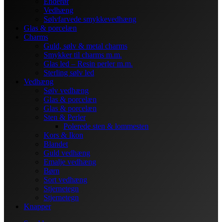
Enderør
Vedhæng
Sølvfarvede smykkevedhæng
Glas & porcelæn
Charms
Guld, sølv & metal charms
Smykker til charms m.m.
Glas led – Resin perler m.m.
Sterling sølv led
Vedhæng
Sølv vedhæng
Glas & porcelæn
Glas & porcelæn
Sten & Perler
Polerede sten & lommesten
Kors & Ikon
Blandet
Guld vedhæng
Emalje vedhæng
Børn
Sort vedhæng
Stjernetegn
Stjernetegn
Knapper