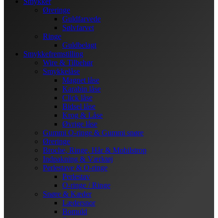
Smykker
Øreringe
Guldfarvede
Sølvfarvet
Ringe
Guldbelagt
Smykkefremstilling
Wire & Tilbehør
Smykkelåse
Magnet låse
Karabin låse
Click låse
Bidsel låse
Krog & Låse
Øvrige låse
Gummi O-ringe & Gummi snøre
Øreringe
Broche, Ringe, Hår & Mobilstrop
Indpakning & Værktøj
Perlestave & O-ringe
Perlestav
O-ringe / Ringe
Snøre & Kæder
Lædersnor
Bomuld