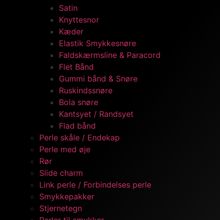
Satin
Knyttesnor
Kæder
Elastik Smykkesnøre
Faldskærmsline & Paracord
Flet Bånd
Gummi bånd & Snøre
Ruskindssnøre
Bola snøre
Kantsyet / Randsyet
Flad bånd
Perle skåle / Endekap
Perle med øje
Rør
Slide charm
Link perle / Forbindelses perle
Smykkepakker
Stjernetegn