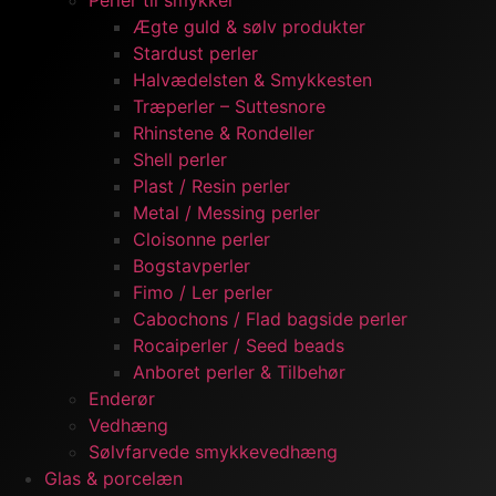
Perler til smykker
Ægte guld & sølv produkter
Stardust perler
Halvædelsten & Smykkesten
Træperler – Suttesnore
Rhinstene & Rondeller
Shell perler
Plast / Resin perler
Metal / Messing perler
Cloisonne perler
Bogstavperler
Fimo / Ler perler
Cabochons / Flad bagside perler
Rocaiperler / Seed beads
Anboret perler & Tilbehør
Enderør
Vedhæng
Sølvfarvede smykkevedhæng
Glas & porcelæn