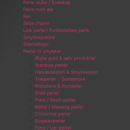
Perle skåle / Endekap
Perle med øje
Rør
Slide charm
Link perle / Forbindelses perle
Smykkepakker
Stjernetegn
Perler til smykker
Ægte guld & sølv produkter
Stardust perler
Halvædelsten & Smykkesten
Træperler – Suttesnore
Rhinstene & Rondeller
Shell perler
Plast / Resin perler
Metal / Messing perler
Cloisonne perler
Bogstavperler
Fimo / Ler perler