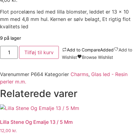
4,00
kr.
Flot porcelæns led med lilla blomster, leddet er 13 x 10
mm med 4,8 mm hul. Kernen er sølv belagt, Et rigtig flot
kvalitets led
9 på lager
Lilla
Add to Compare
Added
Add to
Tilføj til kurv
Blomster
Wishlist
Browse Wishlist
Glas
Led
Med
Sølv
Varenummer
P664
Kategorier
Charms
,
Glas led - Resin
Belagt
perler m.m.
Kerne
antal
Relaterede varer
Lilla Stene Og Emalje 13 / 5 Mm
12,00
kr.