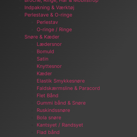
Broche, Ringe, Hår & Mobilstrop
Indpakning & Værktøj
Perlestave & O-ringe
Perlestav
O-ringe / Ringe
Snøre & Kæder
Lædersnor
Bomuld
Satin
Knyttesnor
Kæder
Elastik Smykkesnøre
Faldskærmsline & Paracord
Flet Bånd
Gummi bånd & Snøre
Ruskindssnøre
Bola snøre
Kantsyet / Randsyet
Flad bånd