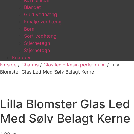
Kors & Ikon
Blandet
Guld vedhæng
Emalje vedhæng
Børn
Sort vedhæng
Stjernetegn
Stjernetegn
Knapper
Forside
/
Charms
/
Glas led - Resin perler m.m.
/ Lilla
Blomster Glas Led Med Sølv Belagt Kerne
Lilla Blomster Glas Led
Med Sølv Belagt Kerne